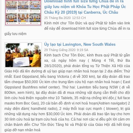
Download hình full size từng Chùa để in ra
giấy lưu niệm về Khóa Tu Học Phật Pháp Úc
Châu Kỳ 20 (2019) tại Canberra, Úc Châu
25 Tháng Ba 2020
12:53 CH
Kính mời chư Tôn Đức và quý Phật tử bấm vào link
để này để download hình full size từng Chùa để in ra
giấy lưu niệm
Ủy lạo tại Lavington, New South Wales
29 Tháng Giêng 2020
9:19 SA
Kính bạch Chư Tôn Đức, kính thưa quý Phật tử gần
xa, cả ngày hôm nay ( Mùng 4 Tết, thứ Ba
28/1/2020), phái đoàn tổng vụ Từ Thiện Xã Hội của
Giáo Hội đã lên đường đi uỷ lạo giúp nạn nhân hoả hoạn tại 2 địa điểm: Thứ
nhất: East Gippsland, tiểu bang Victoria ( đi về 300 km), tại đây đoàn đã trao
tấm cheque $50,000 Úc kim cho trung tâm cứu hộ nạn nhân hoả hoạn ( East
Gippsland Bushfires relief center). Thứ hai: Lavinton tiểu bang NSW ( đi về
800km, xem hình), tại đây đoàn đã đi mua những vật dụng cần thiết cho đội
lính cứu hoả thiện nguyện như 10 Tablets, 35 mặt nạ chống khí độc,( full face
masks from Boc Gas), 20 cái bản đồ định vị nơi hoả hoạn(Astrien navigator) 2
máy điện đàm( handheld radio), 2 máy thổi loại cực mạnh ( blower), trị giá
những vật dụng này hơn $30,000 Úc kim. Phái đoàn đã trao tận tay cho hơn
30 lính cứu hoả tại trạm cứu hoả của họ. Cả hai nơi các vị đều gởi lời cảm ơn
chân thành đến Chư Tôn Đức Tăng Ni và Phật tử của Giáo Hội đã hết lòng
giúp đỡ nạn nhân hoả