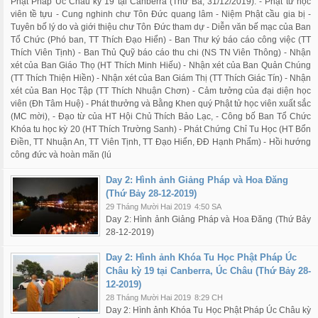
Phật Pháp Úc Châu kỳ 19 tại Canberra (Thứ Ba, 31/12/2019): - Phật tử học
viên tề tựu - Cung nghinh chư Tôn Đức quang lâm - Niệm Phật cầu gia bị -
Tuyên bố lý do và giới thiệu chư Tôn Đức tham dự - Diễn văn bế mạc của Ban
Tổ Chức (Phó ban, TT Thích Đạo Hiển) - Ban Thư ký báo cáo công việc (TT
Thích Viên Tịnh) - Ban Thủ Quỹ báo cáo thu chi (NS TN Viên Thông) - Nhận
xét của Ban Giáo Thọ (HT Thích Minh Hiếu) - Nhận xét của Ban Quản Chúng
(TT Thích Thiện Hiền) - Nhận xét của Ban Giám Thị (TT Thích Giác Tín) - Nhận
xét của Ban Học Tập (TT Thích Nhuận Chơn) - Cảm tưởng của đại diện học
viên (Đh Tâm Huệ) - Phát thưởng và Bằng Khen quý Phật tử học viên xuất sắc
(MC mời), - Đạo từ của HT Hội Chủ Thích Bảo Lạc, - Công bố Ban Tổ Chức
Khóa tu học kỳ 20 (HT Thích Trường Sanh) - Phát Chứng Chỉ Tu Học (HT Bổn
Điền, TT Nhuận An, TT Viên Tịnh, TT Đạo Hiển, ĐĐ Hạnh Phẩm) - Hồi hướng
công đức và hoàn mãn (lú
Day 2: Hình ảnh Giảng Pháp và Hoa Đăng
(Thứ Bảy 28-12-2019)
29 Tháng Mười Hai 2019
4:50 SA
Day 2: Hình ảnh Giảng Pháp và Hoa Đăng (Thứ Bảy
28-12-2019)
Day 2: Hình ảnh Khóa Tu Học Phật Pháp Úc
Châu kỳ 19 tại Canberra, Úc Châu (Thứ Bảy 28-
12-2019)
28 Tháng Mười Hai 2019
8:29 CH
Day 2: Hình ảnh Khóa Tu Học Phật Pháp Úc Châu kỳ