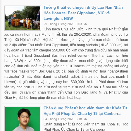
Tường thuật về chuyến đi Ủy Lạo Nạn Nhân
Hỏa Hoạn tại East Gippsland, VIC và
Lavington, NSW
29 Tháng Giêng 2020
9:03 SA
Kính bạch Chư Tôn Đức, kính thưa quý Phật tử gần
xa, cả ngày hôm nay ( Mùng 4 Tết, thứ Ba 28/1/2020), phái đoàn tổng vụ Từ
Thiện Xã Hội của Giáo Hội đã lên đường đi uỷ lạo giúp nạn nhân hoả hoạn
tại 2 địa điểm: Thứ nhất: East Gippsland, tiểu bang Victoria ( đi về 300 km), tại
đây đoàn đã trao tấm cheque $50,000 Úc kim cho trung tâm cứu hộ nạn nhân
hoả hoạn ( East Gippsland Bushfires relief center). Thứ hai: Lavinton tiểu
bang NSW( đi về 800km), tại đây đoàn đã đi mua những vật dụng cần thiết
cho đội lính cứu hoả thiện nguyện như 10 Tablets, 35 mặt nạ chống khí độc,(
full face masks from Boc Gas), 20 cái bản đồ định vị nơi hoả hoạn(Astrien
navigator) 2 máy điện đàm( handheld radio), 2 máy thổi loại cực mạnh (
blower), trị giá những vật dụng này hơn $30,000 Úc kim. Phái đoàn đã trao
tận tay cho hơn 30 lính cứu hoả tại trạm cứu hoả của họ. Cả hai nơi các vị
đều gởi lời cảm ơn chân thành đến Chư Tôn Đức Tăng Ni và Phật tử của
Giáo Hội đã hết lòng giúp đỡ nạn nhân hoả hoạn.
Chân dung Phật tử học viên tham dự Khóa Tu
Học Phật Pháp Úc Châu kỳ 19 tại Canberra
04 Tháng Giêng 2020
8:18 SA
Chân dung Phật tử học viên tham dự Khóa Tu Học
Phật Pháp Úc Châu kỳ 19 tại Canberra