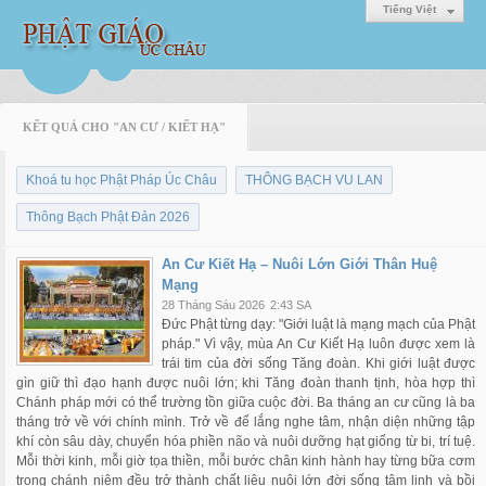
Tiếng Việt
KẾT QUẢ CHO "AN CƯ / KIẾT HẠ"
Khoá tu học Phật Pháp Úc Châu
THÔNG BẠCH VU LAN
Thông Bạch Phật Đản 2026
An Cư Kiết Hạ – Nuôi Lớn Giới Thân Huệ
Mạng
28 Tháng Sáu 2026
2:43 SA
Đức Phật từng dạy: "Giới luật là mạng mạch của Phật
pháp." Vì vậy, mùa An Cư Kiết Hạ luôn được xem là
trái tim của đời sống Tăng đoàn. Khi giới luật được
gìn giữ thì đạo hạnh được nuôi lớn; khi Tăng đoàn thanh tịnh, hòa hợp thì
Chánh pháp mới có thể trường tồn giữa cuộc đời. Ba tháng an cư cũng là ba
tháng trở về với chính mình. Trở về để lắng nghe tâm, nhận diện những tập
khí còn sâu dày, chuyển hóa phiền não và nuôi dưỡng hạt giống từ bi, trí tuệ.
Mỗi thời kinh, mỗi giờ tọa thiền, mỗi bước chân kinh hành hay từng bữa cơm
trong chánh niệm đều trở thành chất liệu nuôi lớn đời sống tâm linh và bồi