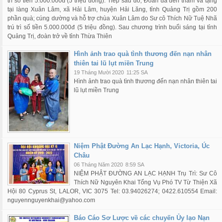
trì số tiền 5.000.000đ (5 triệu đồng). Tiếp sau đó, Đoàn đã đến thăm và tặng
tại làng Xuân Lâm, xã Hải Lâm, huyện Hải Lăng, tỉnh Quảng Trị gồm 200
phần quà; cúng dường và hỗ trợ chùa Xuân Lâm do Sư cô Thích Nữ Tuệ Nhã
trú trì số tiền 5.000.000đ (5 triệu đồng). Sau chương trình buổi sáng tại tỉnh
Quảng Trị, đoàn trở về tỉnh Thừa Thiên
Hình ảnh trao quà tình thương đến nạn nhân
thiên tai lũ lụt miền Trung
19 Tháng Mười 2020
11:25 SA
Hình ảnh trao quà tình thương đến nạn nhân thiên tai
lũ lụt miền Trung
Niệm Phật Đường An Lạc Hạnh, Victoria, Úc
Châu
06 Tháng Năm 2020
8:59 SA
NIỆM PHẬT ĐƯỜNG AN LẠC HẠNH Trụ Trì: Sư Cô
Thích Nữ Nguyên Khai Tổng Vụ Phó TV Từ Thiện Xã
Hội 80 Cyprus St, LALOR, VIC 3075 Tel: 03.94026274; 0422.610554 Email:
nguyennguyenkhai@yahoo.com
Báo Cáo Sơ Lược về các chuyến Ủy lạo Nạn