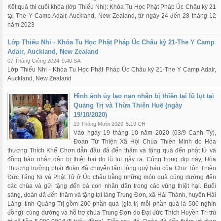
Kết quả thi cuối khóa (lớp Thiếu Nhi): Khóa Tu Học Phật Pháp Úc Châu kỳ 21
tại The Y Camp Adair, Auckland, New Zealand, từ ngày 24 đến 28 tháng 12
năm 2023
Lớp Thiếu Nhi - Khóa Tu Học Phật Pháp Úc Châu kỳ 21-The Y Camp
Adair, Auckland, New Zealand
07 Tháng Giêng 2024
9:40 SA
Lớp Thiếu Nhi - Khóa Tu Học Phật Pháp Úc Châu kỳ 21-The Y Camp Adair,
Auckland, New Zealand
Hình ảnh ủy lạo nạn nhân bị thiên tại lũ lụt tại
Quảng Trị và Thừa Thiên Huế (ngày
19/10/2020)
19 Tháng Mười 2020
5:19 CH
Vào ngày 19 tháng 10 năm 2020 (03/9 Canh Tý),
Đoàn Từ Thiện Xã Hội Chùa Thiên Minh do Hòa
thượng Thích Khế Chơn dẫn đầu đã đến thăm và tặng quà đến phật tử và
đồng bào nhân dân bị thiệt hại do lũ lụt gây ra. Cũng trong dịp này, Hòa
Thượng trưởng phái đoàn đã chuyển tấm lòng quý báu của Chư Tôn Thiền
Đức Tăng Ni và Phật Tử ở Úc châu bằng những món quà cúng dường đến
các chùa và gửi tặng đến bà con nhân dân trong các vùng thiệt hại. Buổi
sáng, đoàn đã đến thăm và tặng tại làng Trung Đơn, xã Hải Thành, huyện Hải
Lăng, tỉnh Quảng Trị gồm 200 phần quà (giá trị mỗi phần quà là 500 nghìn
đồng); cúng dường và hỗ trợ chùa Trung Đơn do Đại đức Thích Huyền Trí trú