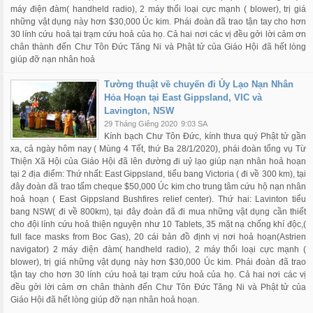
máy điện đàm( handheld radio), 2 máy thổi loại cực mạnh ( blower), trị giá
những vật dụng này hơn $30,000 Úc kim. Phái đoàn đã trao tận tay cho hơn
30 lính cứu hoả tại trạm cứu hoả của họ. Cả hai nơi các vị đều gởi lời cảm ơn
chân thành đến Chư Tôn Đức Tăng Ni và Phật tử của Giáo Hội đã hết lòng
giúp đỡ nạn nhân hoả
Tường thuật về chuyến đi Ủy Lạo Nạn Nhân
Hỏa Hoạn tại East Gippsland, VIC và
Lavington, NSW
29 Tháng Giêng 2020
9:03 SA
Kính bạch Chư Tôn Đức, kính thưa quý Phật tử gần
xa, cả ngày hôm nay ( Mùng 4 Tết, thứ Ba 28/1/2020), phái đoàn tổng vụ Từ
Thiện Xã Hội của Giáo Hội đã lên đường đi uỷ lạo giúp nạn nhân hoả hoạn
tại 2 địa điểm: Thứ nhất: East Gippsland, tiểu bang Victoria ( đi về 300 km), tại
đây đoàn đã trao tấm cheque $50,000 Úc kim cho trung tâm cứu hộ nạn nhân
hoả hoạn ( East Gippsland Bushfires relief center). Thứ hai: Lavinton tiểu
bang NSW( đi về 800km), tại đây đoàn đã đi mua những vật dụng cần thiết
cho đội lính cứu hoả thiện nguyện như 10 Tablets, 35 mặt nạ chống khí độc,(
full face masks from Boc Gas), 20 cái bản đồ định vị nơi hoả hoạn(Astrien
navigator) 2 máy điện đàm( handheld radio), 2 máy thổi loại cực mạnh (
blower), trị giá những vật dụng này hơn $30,000 Úc kim. Phái đoàn đã trao
tận tay cho hơn 30 lính cứu hoả tại trạm cứu hoả của họ. Cả hai nơi các vị
đều gởi lời cảm ơn chân thành đến Chư Tôn Đức Tăng Ni và Phật tử của
Giáo Hội đã hết lòng giúp đỡ nạn nhân hoả hoạn.