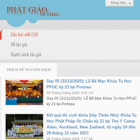
Tiếng Việt
Các bài viết (10)
Về tác giả
Danh sách tác giả
THÍCH NỮ NGUYÊN KHAI
Day 05 (31/12/2025): Lễ Bế Mạc Khóa Tu Học
PPUC kỳ 23 tại Portsea
04 Tháng Giêng 2026
9:51 CH
Day 05 (31/12/2025): Lễ Bế Mạc Khóa Tu Học PPUC
kỳ 23 tại Portsea
Kết quả thi cuối khóa (lớp Thiếu Nhi): Khóa Tu
Học Phật Pháp Úc Châu kỳ 21 tại The Y Camp
Adair, Auckland, New Zealand, từ ngày 24 đến
28 tháng 12 năm 2023
08 Tháng Giêng 2024
7:27 SA