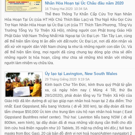
Nhân Hỏa Hoạn tại Úc Châu đầu năm 2020
16 Tháng Hai 2020
10:34 SA
Thể theo Thông Tư Khẩn Cấp Cứu Trợ Nạn Nhân
Hỏa Hoạn Tại Úc (của HT Hội Chủ Thích Bảo Lạc) và Thư Ngỏ Kêu Gọi Cứu
Trợ Nạn Nhân Hỏa Hoạn tại Úc Đại Lợi (của TT Thích Tâm Phương, Tổng Vụ
Trưởng Tổng Vụ Từ Thiện Xã Hội), những người con Phật trong Giáo Hội
Phật Giáo Việt Nam Thống Nhất Hải Ngoại tại Úc Đại Lợi- Tân Tây Lan, cùng
để thể hiện tấm lòng tri ân đến với đất nước Úc Đại Lợi, nơi đã đón nhận và
đối xử với người dân Việt Nam chúng ta như là những người con dân Úc. Và
để thể hiện tấm lòng, mọi người đã cùng chung tay đóng góp chia sẻ đến
những người bị hỏa hoạn, cũng như chia sẻ những khó khăn với những
người làm nhiệm vụ chữa lửa.
Ủy lạo tại Lavington, New South Wales
29 Tháng Giêng 2020
9:19 SA
Kính bạch Chư Tôn Đức, kính thưa quý Phật tử gần
xa, cả ngày hôm nay ( Mùng 4 Tết, thứ Ba
28/1/2020), phái đoàn tổng vụ Từ Thiện Xã Hội của
Giáo Hội đã lên đường đi uỷ lạo giúp nạn nhân hoả hoạn tại 2 địa điểm: Thứ
nhất: East Gippsland, tiểu bang Victoria ( đi về 300 km), tại đây đoàn đã trao
tấm cheque $50,000 Úc kim cho trung tâm cứu hộ nạn nhân hoả hoạn ( East
Gippsland Bushfires relief center). Thứ hai: Lavinton tiểu bang NSW ( đi về
800km, xem hình), tại đây đoàn đã đi mua những vật dụng cần thiết cho đội
lính cứu hoả thiện nguyện như 10 Tablets, 35 mặt nạ chống khí độc,( full face
masks from Boc Gas), 20 cái bản đồ định vị nơi hoả hoạn(Astrien navigator) 2