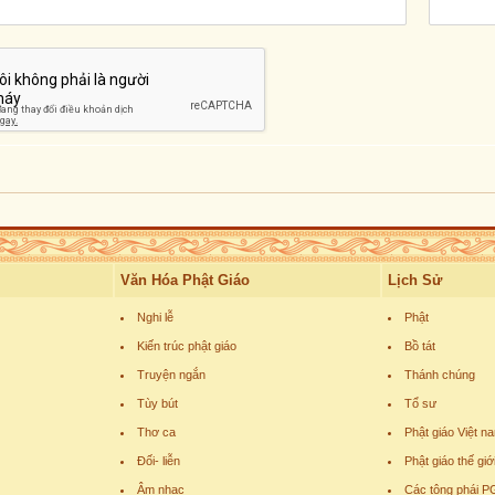
Văn Hóa Phật Giáo
Lịch Sử
Nghi lễ
Phật
Kiến trúc phật giáo
Bồ tát
Truyện ngắn
Thánh chúng
Tùy bút
Tổ sư
Thơ ca
Phật giáo Việt n
Đối- liễn
Phật giáo thế giớ
Âm nhạc
Các tông phái P