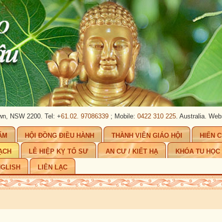
 2200. Tel: +
61.02. 97086339
; Mobile:
0422 310 225
. Australia.
Website:
ww
ẨM
HỘI ĐỒNG ĐIỀU HÀNH
THÀNH VIÊN GIÁO HỘI
HIẾN 
ẠCH
LỄ HIỆP KỴ TỔ SƯ
AN CƯ / KIẾT HẠ
KHÓA TU HỌC
GLISH
LIÊN LẠC