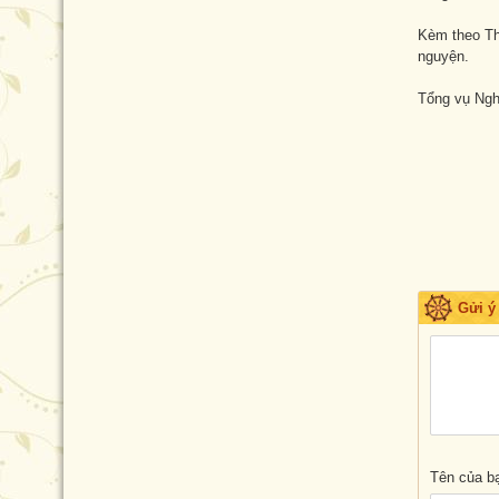
Kèm theo Th
nguyện.
Tổng vụ Nghi
Gửi ý
Tên của b