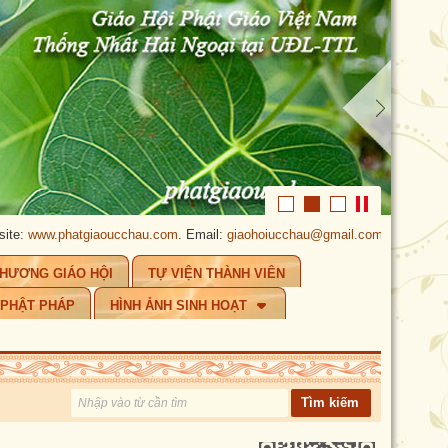
w.phatgiaoucchau.com
. Email:
giaohoiucchau@gmail.com
.
PHẬT GIÁO Ú
CHƯƠNG GIÁO HỘI
TỰ VIỆN THÀNH VIÊN
 PHẬT PHÁP
HÌNH ẢNH SINH HOẠT