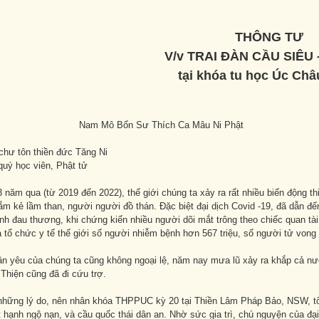
THÔNG TƯ
V/v TRAI ĐÀN CẦU SIÊU 
tại khóa tu học Úc Châ
 Bổn Sư Thích Ca Mâu Ni Phật
chư tôn thiền đức Tăng Ni
quý học viên, Phật tử
 năm qua (từ 2019 đến 2022), thế giới chúng ta xảy ra rất nhiều biến động thiê
ắm kẻ lầm than, người người đồ thán. Đặc biệt đại dịch Covid -19, đã dẫn 
h đau thương, khi chứng kiến nhiều người dõi mắt trông theo chiếc quan tài
 tổ chức y tế thế giới số người nhiễm bệnh hơn 567 triệu, số người tử vong v
n yêu của chúng ta cũng không ngoại lệ, năm nay mưa lũ xảy ra khắp cả nư
Thiện cũng đã đi cứu trợ.
những lý do, nên nhân khóa THPPUC kỳ 20 tại Thiền Lâm Pháp Bảo, NSW, tổng
t hạnh ngộ nạn, và cầu quốc thái dân an. Nhờ sức gia trì, chú nguyện của đ