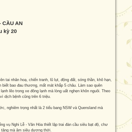
- CẦU AN
u kỳ 20
n tai nhân hoạ, chiến tranh, lũ lụt, động đất, sóng thần, khô hạn,
đến biết bao đau thương, mất mát khắp 5 châu. Làm sao quên
 lạnh lẽo trong xe đông lạnh mà lòng uất nghẹn khôn nguôi. Theo
ì dịch bệnh cũng trên 6 triệu.
ớc, nghiêm trọng nhất là 2 tiểu bang NSW và Quensland mà
 vụ Nghi Lễ - Văn Hóa thiết lập trai đàn cầu siêu bạt độ, chư
ại tăng mà âm siêu dương thới.