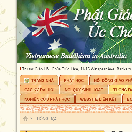
CHÂU
Trụ sở Giáo Hội: Chùa Trúc Lâm, 11-15 Winspear Ave, Bankstown, NSW
TRANG NHÀ
PHẬT HỌC
HỘI ĐỒNG GIÁO PH
CÁC KỲ ĐẠI HỘI
NỘI QUY SINH HOẠT
THÔNG B
NGHIÊN CỨU PHẬT HỌC
WEBSITE LIÊN KẾT
EN
›
THÔNG BẠCH