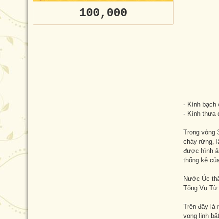
100,000
Nam Mô
- Kính bạch 
- Kính thưa 
Trong vòng 3
cháy rừng, l
được hình ản
thống kê của
Nước Úc thâ
Tổng Vụ Từ 
Trên đây là 
vong linh bấ