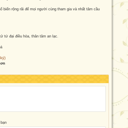
 biến rộng rãi để mọi người cùng tham gia và nhất tâm cầu
 tứ đại điều hòa, thân tâm an lạc.
oá
 ký)
hơn
 bạn