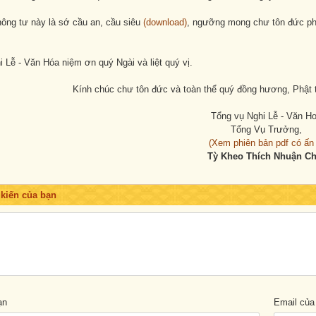
ông tư này là sớ cầu an, cầu siêu
(download)
, ngưỡng mong chư tôn đức phổ
 Lễ - Văn Hóa niệm ơn quý Ngài và liệt quý vị.
Kính chúc chư tôn đức và toàn thể quý đồng hương, Phật tử
Tổng vụ Nghi Lễ - Văn H
Tổng Vụ Trưởng,
(Xem phiên bản pdf có ấn
Tỳ Kheo Thích Nhuận C
 kiến của bạn
ạn
Email của