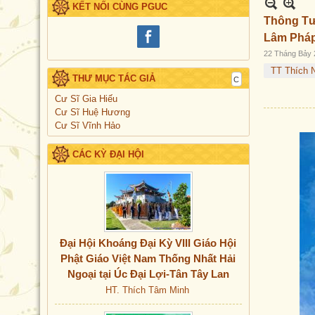
KẾT NỐI CÙNG PGUC
Thông Tư 
Lâm Pháp
22 Tháng Bảy 
TT Thích 
THƯ MỤC TÁC GIẢ
Cư Sĩ Gia Hiếu
Cư Sĩ Huệ Hương
Cư Sĩ Vĩnh Hảo
CÁC KỲ ĐẠI HỘI
Đại Hội Khoáng Đại Kỳ VIII Giáo Hội
Phật Giáo Việt Nam Thống Nhất Hải
Ngoại tại Úc Đại Lợi-Tân Tây Lan
HT. Thích Tâm Minh