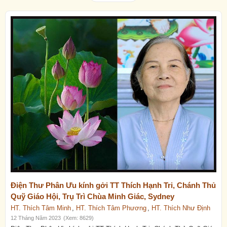
Điện Thư Phân Ưu kính gởi TT Thích Hạnh Tri, Chánh Thủ
Quỹ Giáo Hội, Trụ Trì Chùa Minh Giác, Sydney
HT. Thích Tâm Minh
,
HT. Thích Tâm Phương
,
HT. Thích Như Định
12 Tháng Năm 2023
(Xem: 8629)