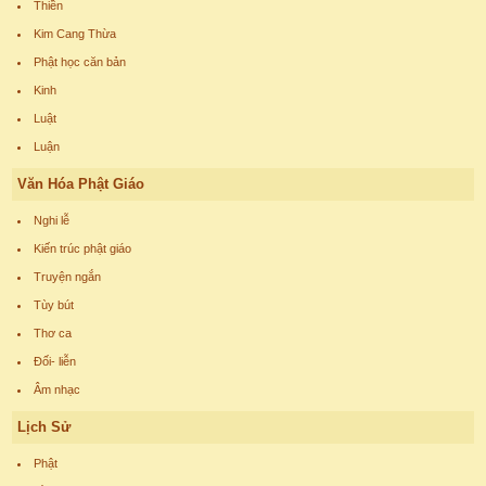
Thiền
Kim Cang Thừa
Phật học căn bản
Kinh
Luật
Luận
Văn Hóa Phật Giáo
Nghi lễ
Kiến trúc phật giáo
Truyện ngắn
Tùy bút
Thơ ca
Đối- liễn
Âm nhạc
Lịch Sử
Phật