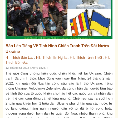
Bản Lên Tiếng Về Tình Hình Chiến Tranh Trên Đất Nước
Ukraine
HT Thích Bảo Lạc
,
HT. Thích Tín Nghĩa
,
HT. Thích Tánh Thiệt
,
HT.
Thích Bổn Đạt
12 Tháng Ba 2022
(Xem: 18757)
Thế giới đang chứng kiến cuộc chiến khốc liệt tại Ukraine. Chiến
tranh đã chính thức khởi động vào ngày thứ Năm, 24 tháng 2 năm
2022, khi quân đội Nga tấn công sâu vào lãnh thổ Ukraine. Tổng
thống Ukraine, Volodymyr Zelensky, đã cùng nhân dân quyết tâm bảo
vệ lãnh thổ của tổ quốc khiến cho hầu hết các quốc gia và nhân dân
trên thế giới cảm động và hết lòng ủng hộ. Chiến sự xảy ra suốt hơn
2 tuần qua khiến hơn 1 triệu dân Ukraine phải di tản qua các nước tự
do láng giềng; hàng nghìn người dân vô tội đã bị tử vong hoặc
thương vong dưới bom đạn từ quân đội Nga; nhiều thành phố, khu