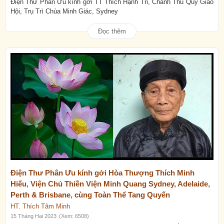
Điện Thư Phân Ưu kính gởi TT Thích Hạnh Tri, Chánh Thủ Quỹ Giáo
Hội, Trụ Trì Chùa Minh Giác, Sydney
Đọc thêm
Điện Thư Phân Ưu kính gởi Hòa Thượng Thích Minh
Hiếu, Viện Chủ Thiền Viện Minh Quang Sydney, Adelaide,
Perth & Brisbane, cùng Toàn Thể Tang Quyến
HT. Thích Tâm Minh
15 Tháng Hai 2023
(Xem: 6508)