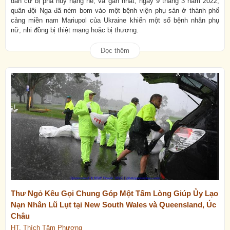
dân cư bị phá hủy nặng nề, và gần nhất, ngày 9 tháng 3 năm 2022,
quân đội Nga đã ném bom vào một bệnh viện phụ sản ở thành phố
cảng miền nam Mariupol của Ukraine khiến một số bệnh nhân phụ
nữ, nhi đồng bị thiệt mạng hoặc bị thương.
Đọc thêm
Thư Ngỏ Kêu Gọi Chung Góp Một Tấm Lòng Giúp Ủy Lạo
Nạn Nhân Lũ Lụt tại New South Wales và Queensland, Úc
Châu
HT. Thích Tâm Phương