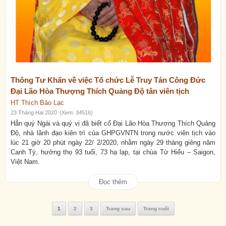
Thông Tư Khẩn về việc Tổ chức Lễ Truy Tán Công Đức
Đại Lão Hòa Thượng Thích Quảng Độ tân viên tịch
HT Thích Bảo Lạc
23 Tháng Hai 2020
(Xem: 34516)
Hẳn quý Ngài và quý vị đã biết cố Đại Lão Hòa Thượng Thích Quảng
Độ, nhà lãnh đạo kiên trì của GHPGVNTN trong nước viên tịch vào
lúc 21 giờ 20 phút ngày 22/ 2/2020, nhằm ngày 29 tháng giêng năm
Canh Tý, hưởng thọ 93 tuổi, 73 hạ lạp, tại chùa Từ Hiếu – Saigon,
Việt Nam.
Đọc thêm
1
2
3
Trang sau
Trang cuối