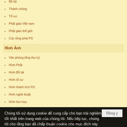
Bồ tát
Thánh chúng
Tổ sư
Phật giáo Việt nam
Phật giáo thế giới
Các tông phái PG
Hình Ảnh
Văn phòng tổng thư ký
Hình Phật
Hình Bồ tát
Hình tổ sư
Hình thánh tích PG
Hình nghệ thuật
Hình thư họa
Chúng tôi sử dụng cookie để cung cấp cho bạn trải nghiệm
Đồng ý
Copyright © 2026
phatgiaoucchau.com
All rights reserved
tốt nhất trên trang web của chúng tôi. Nếu tiếp tục, chúng
tôi cho rằng bạn đã chấp thuận cookie cho mục đích này.