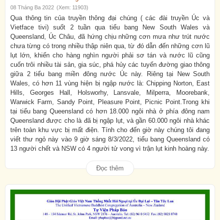
08 Tháng Ba 2022
(Xem: 11903)
Qua thông tin của truyền thông đại chúng ( các đài truyền Úc và
Vietface tivi) suốt 2 tuần qua tiểu bang New South Wales và
Queensland, Úc Châu, đã hứng chịu những cơn mưa như trút nước
chưa từng có trong nhiều thập niên qua, từ đó dẫn đến những cơn lũ
lụt lớn, khiến cho hàng nghìn người phải sơ tán và nước lũ cũng
cuốn trôi nhiều tài sản, gia súc, phá hủy các tuyến đường giao thông
giữa 2 tiểu bang miền đông nước Úc này. Riêng tại New South
Wales, có hơn 11 vùng hiện bị ngập nước là: Chipping Norton, East
Hills, Georges Hall, Holsworhy, Lansvale, Milperra, Moorebank,
Warwick Farm, Sandy Point, Pleasure Point, Picnic Point.Trong khi
tại tiểu bang Queensland có hơn 18.000 ngôi nhà ở phía đông nam
Queensland được cho là đã bị ngập lụt, và gần 60.000 ngôi nhà khác
trên toàn khu vực bị mất điện. Tính cho đến giờ này chúng tôi đang
viết thư ngỏ này vào 9 giờ sáng 8/3/2022, tiểu bang Queensland có
13 người chết và NSW có 4 người tử vong vì trận lụt kinh hoàng này.
Đọc thêm