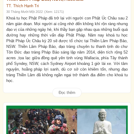
TT. Thích Hạnh Tri
30 Tháng Mười Một 2022
(Xem: 12171)
Khoá tu học Phật Pháp đã trở lại với người con Phật Úc Châu sau 2
năm gián đoạn. Mọi người ai cũng nhớ đến không khí rộn ràng nhưng
đạo vị của những ngày hè, khi thầy bạn gặp nhau qua những buổi quá
đường hay những thời vấn đáp Phật Pháp. Năm nay khoá tu học
Phật Pháp Úc Châu kỳ 20 sẽ được tổ chức tại Thiền Lâm Pháp Bảo,
NSW. Thiền Lâm Pháp Bảo, đạo tràng chuyên tu thanh tịnh do chư
Tôn Đức đạo tràng Pháp Bảo sáng lập năm 2014, diện tích rộng 52
acres ,tọa lạc giữa đồng quê yên tịnh vùng Wallacia, phía Tây thành
phố Syndey, NSW, cách Sydney Airport khoảng 1 giờ lái xe. Với tâm
nguyện, hoằng pháp lợi sanh, dù cơ sở còn khiêm tốn, nhưng đạo
tràng Thiền Lâm đã không ngần ngại trở thành địa điểm cho khoá tu
học.
Đọc thêm