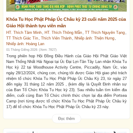
Khóa Tu Học Phật Pháp Úc Châu kỳ 23 cuối năm 2025 của
Giáo Hội thành tựu viên mãn
HT. Thích Tâm Minh
,
HT. Thích Thông Mẫn
,
TT Thích Nguyên Tạng
,
TT Thích Giác Tín
,
Thích Viên Thành
,
Nhiếp ảnh: Thiện Hưng
,
Nhiếp ảnh: Hoàng Lan
01 Tháng Giêng 2026
(Xem: 7827)
Trong phiên họp Hội Đồng Điều Hành của Giáo Hội Phật Giáo Việt
Nam Thống Nhất Hải Ngoại tại Úc Đại Lợi-Tân Tây Lan nhân Khóa Tu
Học kỳ 22 tại Woodhouse Activity Centre, Piccadily, Nam Úc, vào
ngày 28/12/2024, chúng con, chúng tôi được Giáo Hội giao phó trách
nhiệm tổ chức Khóa Tu Học Phật Pháp Úc Châu Kỳ 23, từ ngày 27
đến ngày 31 tháng 12 năm 2025 , (kèm đây là Quỵết Định nhân sự
của Ban Tổ Chức Khóa Tu Học kỳ 23). Sau nhiều tuần tìm kiếm địa
điểm, cuối cùng Ban Tổ Chức chính thức chọn lại địa điểm Portsea
Camp (nơi từng được tổ chức Khóa Tu Học Phật Pháp Úc Châu kỳ
17) để tổ chức Khóa Tu Học Phật Pháp Úc Châu kỳ 23 này.
Đọc thêm