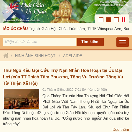
GIÁO ÚC CHÂU
Trụ sở Giáo Hội: Chùa Trúc Lâm, 11-15 Winspear Ave, Bank
›
›
HÌNH ẢNH SINH HOẠT
ADELAIDE
Thư Ngỏ Kêu Gọi Cứu Trợ Nạn Nhân Hỏa Hoạn tại Úc Đại
Lợi (của TT Thích Tâm Phương, Tổng Vụ Trưởng Tổng Vụ
Từ Thiện Xã Hội)
01 Tháng Giêng 2020
7:01 SA
(Xem: 24400)
Qua Thông Tư của Hòa Thượng Hội Chủ Giáo Hội
Phật Giáo Việt Nam Thống Nhất Hải Ngoại tại Úc
Đại Lợi và Tân Tây Lan. Kêu gọi Chư Tôn Thiền
Đức Tăng Ni thuộc 42 tự viện trong Giáo Hội tùy nghi quyên góp cứu trợ
những nạn nhân hỏa hoạn tại Úc. “Uống nước nhớ nguồn Ăn quả nhớ kẻ
trồng cây”
Đọc thêm