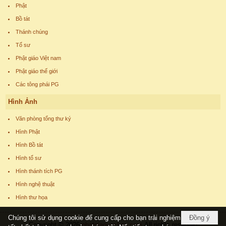
Phật
Bồ tát
Thánh chúng
Tổ sư
Phật giáo Việt nam
Phật giáo thế giới
Các tông phái PG
Hình Ảnh
Văn phòng tổng thư ký
Hình Phật
Hình Bồ tát
Hình tổ sư
Hình thánh tích PG
Hình nghệ thuật
Hình thư họa
Chúng tôi sử dụng cookie để cung cấp cho bạn trải nghiệm
Đồng ý
Copyright © 2026
phatgiaoucchau.com
All rights reserved