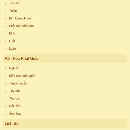
Tịnh độ
Thiền
Kim Cang Thừa
Phật học căn bản
Kinh
Luật
Luận
Văn Hóa Phật Giáo
Nghi lễ
Kiến trúc phật giáo
Truyện ngắn
Tùy bút
Thơ ca
Đối- liễn
Âm nhạc
Lịch Sử