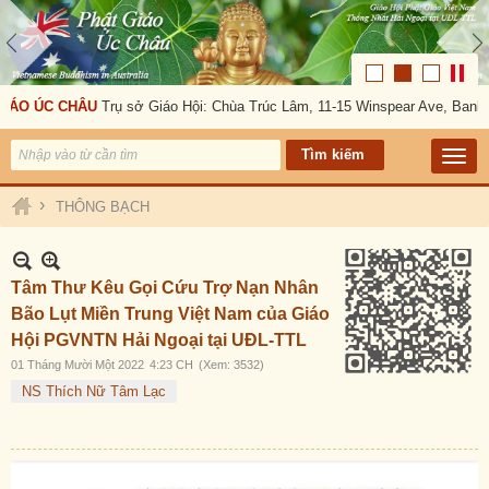
ÁO ÚC CHÂU
Trụ sở Giáo Hội: Chùa Trúc Lâm, 11-15 Winspear Ave, Banksto
›
THÔNG BẠCH
Tâm Thư Kêu Gọi Cứu Trợ Nạn Nhân
Bão Lụt Miền Trung Việt Nam của Giáo
Hội PGVNTN Hải Ngoại tại UĐL-TTL
01 Tháng Mười Một 2022
4:23 CH
(Xem: 3532)
NS Thích Nữ Tâm Lạc