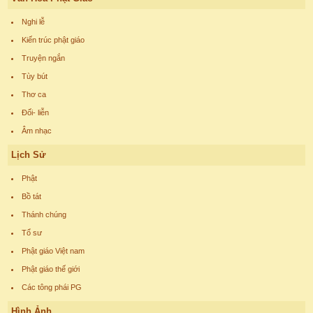
Nghi lễ
Kiến trúc phật giáo
Truyện ngắn
Tùy bút
Thơ ca
Đối- liễn
Âm nhạc
Lịch Sử
Phật
Bồ tát
Thánh chúng
Tổ sư
Phật giáo Việt nam
Phật giáo thế giới
Các tông phái PG
Hình Ảnh