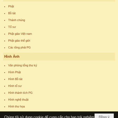
Phật
Bồ tát
Thánh chúng
Tổ sư
Phật giáo Việt nam
Phật giáo thế giới
Các tông phái PG
Hình Ảnh
Văn phòng tổng thư ký
Hình Phật
Hình Bồ tát
Hình tổ sư
Hình thánh tích PG
Hình nghệ thuật
Hình thư họa
Chúng tôi sử dụng cookie để cung cấp cho bạn trải nghiệm
Đồng ý