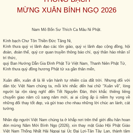
MỪNG XUÂN BÍNH NGỌ 2026
Nam Mô Bổn Sư Thích Ca Mâu Ni Phật.
Kính bạch Chư Tôn Thiền Đức Tăng Ni,
Kính thưa quý vị lãnh đạo các tôn giáo, quý vị lãnh đạo cộng đồng, hội
đoàn, đoàn thể, quý cơ quan truyền thông báo chí, quý thân hào nhân sĩ
trí thức,
quý Ban Hướng Dẫn Gia Đình Phật Tử Việt Nam, Thanh Niên Phật Tử,
Kính thưa quý đồng hương Phật tử xa gần thân mến,
Xuân đến, xuân đi là lẽ vận hành tự nhiên của đất trời. Nhưng đối với
dân tộc Việt Nam chúng ta, mỗi khi nhắc đến hai chữ “Xuân về”, lòng
người lại rộn ràng nghĩ đến Tết Nguyên Đán, thời khắc thiêng liêng
chuyển giao năm cũ sang năm mới, ai ai cũng ấp ủ niềm hy vọng về
những đổi thay tốt đẹp, và gửi trao cho nhau những lời chúc an lành, cát
tường.
Nhân dịp người Việt Nam chúng ta ở khắp nơi trên thế giới đều hân hoan
đón mừng Năm Mới Bính Ngọ (2026), xin thay mặt Giáo Hội Phật Giáo
Việt Nam Thống Nhất Hải Ngoại tại Úc Đại Lợi-Tân Tây Lan, thành tâm