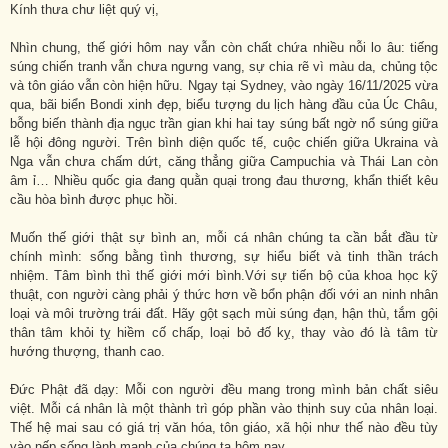
Kính thưa chư liệt quý vị,
Nhìn chung, thế giới hôm nay vẫn còn chất chứa nhiều nỗi lo âu: tiếng
súng chiến tranh vẫn chưa ngưng vang, sự chia rẽ vì màu da, chủng tộc
và tôn giáo vẫn còn hiện hữu. Ngay tại Sydney, vào ngày 16/11/2025 vừa
qua, bãi biển Bondi xinh đẹp, biểu tượng du lịch hàng đầu của Úc Châu,
bỗng biến thành địa ngục trần gian khi hai tay súng bất ngờ nổ súng giữa
lễ hội đông người. Trên bình diện quốc tế, cuộc chiến giữa Ukraina và
Nga vẫn chưa chấm dứt, căng thẳng giữa Campuchia và Thái Lan còn
âm ỉ… Nhiều quốc gia đang quằn quại trong đau thương, khẩn thiết kêu
cầu hòa bình được phục hồi.
Muốn thế giới thật sự bình an, mỗi cá nhân chúng ta cần bắt đầu từ
chính mình: sống bằng tình thương, sự hiểu biết và tinh thần trách
nhiệm. Tâm bình thì thế giới mới bình.Với sự tiến bộ của khoa học kỹ
thuật, con người càng phải ý thức hơn về bổn phận đối với an ninh nhân
loại và môi trường trái đất. Hãy gột sạch mùi súng đạn, hận thù, tắm gội
thân tâm khỏi tỵ hiềm cố chấp, loại bỏ đố kỵ, thay vào đó là tâm từ
hướng thượng, thanh cao.
Đức Phật đã dạy: Mỗi con người đều mang trong mình bản chất siêu
việt. Mỗi cá nhân là một thành trì góp phần vào thịnh suy của nhân loại.
Thế hệ mai sau có giá trị văn hóa, tôn giáo, xã hội như thế nào đều tùy
vào nếp sống lành mạnh của chúng ta hôm nay.