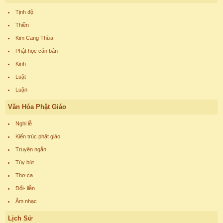
Tịnh độ
Thiền
Kim Cang Thừa
Phật học căn bản
Kinh
Luật
Luận
Văn Hóa Phật Giáo
Nghi lễ
Kiến trúc phật giáo
Truyện ngắn
Tùy bút
Thơ ca
Đối- liễn
Âm nhạc
Lịch Sử