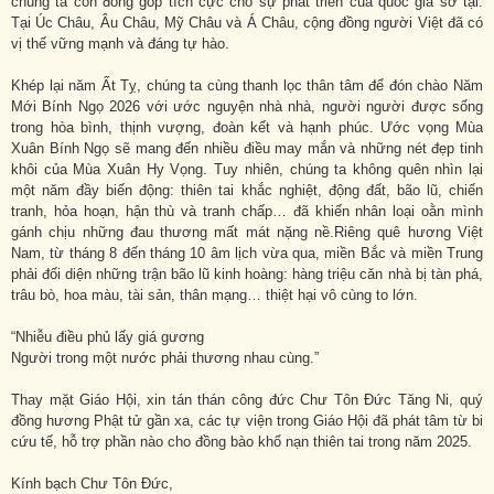
chúng ta còn đóng góp tích cực cho sự phát triển của quốc gia sở tại.
Tại Úc Châu, Âu Châu, Mỹ Châu và Á Châu, cộng đồng người Việt đã có
vị thế vững mạnh và đáng tự hào.
Khép lại năm Ất Tỵ, chúng ta cùng thanh lọc thân tâm để đón chào Năm
Mới Bính Ngọ 2026 với ước nguyện nhà nhà, người người được sống
trong hòa bình, thịnh vượng, đoàn kết và hạnh phúc. Ước vọng Mùa
Xuân Bính Ngọ sẽ mang đến nhiều điều may mắn và những nét đẹp tinh
khôi của Mùa Xuân Hy Vọng. Tuy nhiên, chúng ta không quên nhìn lại
một năm đầy biến động: thiên tai khắc nghiệt, động đất, bão lũ, chiến
tranh, hỏa hoạn, hận thù và tranh chấp… đã khiến nhân loại oằn mình
gánh chịu những đau thương mất mát nặng nề.Riêng quê hương Việt
Nam, từ tháng 8 đến tháng 10 âm lịch vừa qua, miền Bắc và miền Trung
phải đối diện những trận bão lũ kinh hoàng: hàng triệu căn nhà bị tàn phá,
trâu bò, hoa màu, tài sản, thân mạng… thiệt hại vô cùng to lớn.
“Nhiễu điều phủ lấy giá gương
Người trong một nước phải thương nhau cùng.”
Thay mặt Giáo Hội, xin tán thán công đức Chư Tôn Đức Tăng Ni, quý
đồng hương Phật tử gần xa, các tự viện trong Giáo Hội đã phát tâm từ bi
cứu tế, hỗ trợ phần nào cho đồng bào khổ nạn thiên tai trong năm 2025.
Kính bạch Chư Tôn Đức,