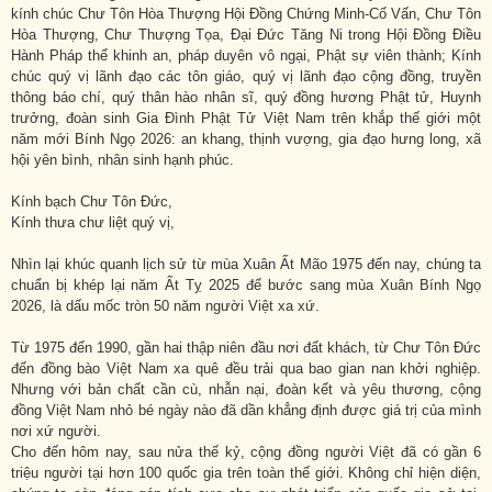
kính chúc Chư Tôn Hòa Thượng Hội Đồng Chứng Minh-Cố Vấn, Chư Tôn
Hòa Thượng, Chư Thượng Tọa, Đại Đức Tăng Ni trong Hội Đồng Điều
Hành Pháp thể khinh an, pháp duyên vô ngại, Phật sự viên thành; Kính
chúc quý vị lãnh đạo các tôn giáo, quý vị lãnh đạo cộng đồng, truyền
thông báo chí, quý thân hào nhân sĩ, quý đồng hương Phật tử, Huynh
trưởng, đoàn sinh Gia Đình Phật Tử Việt Nam trên khắp thế giới một
năm mới Bính Ngọ 2026: an khang, thịnh vượng, gia đạo hưng long, xã
hội yên bình, nhân sinh hạnh phúc.
Kính bạch Chư Tôn Đức,
Kính thưa chư liệt quý vị,
Nhìn lại khúc quanh lịch sử từ mùa Xuân Ất Mão 1975 đến nay, chúng ta
chuẩn bị khép lại năm Ất Tỵ 2025 để bước sang mùa Xuân Bính Ngọ
2026, là dấu mốc tròn 50 năm người Việt xa xứ.
Từ 1975 đến 1990, gần hai thập niên đầu nơi đất khách, từ Chư Tôn Đức
đến đồng bào Việt Nam xa quê đều trải qua bao gian nan khởi nghiệp.
Nhưng với bản chất cần cù, nhẫn nại, đoàn kết và yêu thương, cộng
đồng Việt Nam nhỏ bé ngày nào đã dần khẳng định được giá trị của mình
nơi xứ người.
Cho đến hôm nay, sau nửa thế kỷ, cộng đồng người Việt đã có gần 6
triệu người tại hơn 100 quốc gia trên toàn thế giới. Không chỉ hiện diện,