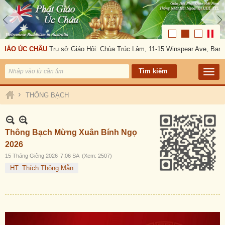
GIÁO ÚC CHÂU
Trụ sở Giáo Hội: Chùa Trúc Lâm, 11-15 Winspear Ave, Bank
›
THÔNG BẠCH
Thông Bạch Mừng Xuân Bính Ngọ
2026
15 Tháng Giêng 2026
7:06 SA
(Xem: 2507)
HT. Thích Thông Mẫn