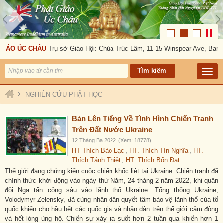
GIÁO ÚC CHÂU
Trụ sở Giáo Hội: Chùa Trúc Lâm, 11-15 Winspear Ave, Bank
›
NGHIÊN CỨU PHẬT HỌC
Bản Lên Tiếng Về Tình Hình Chiến Tranh
Trên Đất Nước Ukraine
12 Tháng Ba 2022
(Xem: 18778)
HT Thích Bảo Lạc
,
HT. Thích Tín Nghĩa
,
HT.
Thích Tánh Thiệt
,
HT. Thích Bổn Đạt
Thế giới đang chứng kiến cuộc chiến khốc liệt tại Ukraine. Chiến tranh đã
chính thức khởi động vào ngày thứ Năm, 24 tháng 2 năm 2022, khi quân
đội Nga tấn công sâu vào lãnh thổ Ukraine. Tổng thống Ukraine,
Volodymyr Zelensky, đã cùng nhân dân quyết tâm bảo vệ lãnh thổ của tổ
quốc khiến cho hầu hết các quốc gia và nhân dân trên thế giới cảm động
và hết lòng ủng hộ. Chiến sự xảy ra suốt hơn 2 tuần qua khiến hơn 1