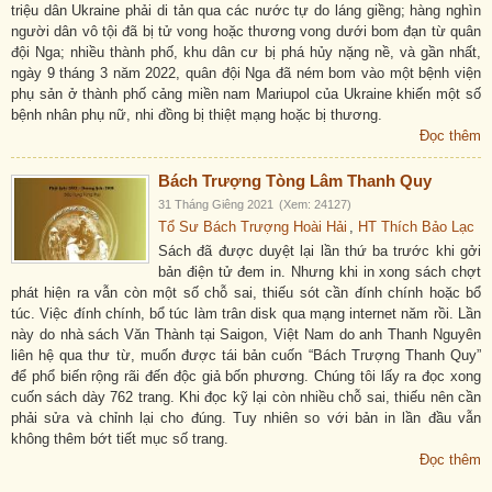
triệu dân Ukraine phải di tản qua các nước tự do láng giềng; hàng nghìn
người dân vô tội đã bị tử vong hoặc thương vong dưới bom đạn từ quân
đội Nga; nhiều thành phố, khu dân cư bị phá hủy nặng nề, và gần nhất,
ngày 9 tháng 3 năm 2022, quân đội Nga đã ném bom vào một bệnh viện
phụ sản ở thành phố cảng miền nam Mariupol của Ukraine khiến một số
bệnh nhân phụ nữ, nhi đồng bị thiệt mạng hoặc bị thương.
Đọc thêm
Bách Trượng Tòng Lâm Thanh Quy
31 Tháng Giêng 2021
(Xem: 24127)
Tổ Sư Bách Trượng Hoài Hải
,
HT Thích Bảo Lạc
Sách đã được duyệt lại lần thứ ba trước khi gởi
bản điện tử đem in. Nhưng khi in xong sách chợt
phát hiện ra vẫn còn một số chỗ sai, thiếu sót cần đính chính hoặc bổ
túc. Việc đính chính, bổ túc làm trân disk qua mạng internet năm rồi. Lần
này do nhà sách Văn Thành tại Saigon, Việt Nam do anh Thanh Nguyên
liên hệ qua thư từ, muốn được tái bản cuốn “Bách Trượng Thanh Quy”
để phổ biến rộng rãi đến độc giả bốn phương. Chúng tôi lấy ra đọc xong
cuốn sách dày 762 trang. Khi đọc kỹ lại còn nhiều chỗ sai, thiếu nên cần
phải sửa và chỉnh lại cho đúng. Tuy nhiên so với bản in lần đầu vẫn
không thêm bớt tiết mục số trang.
Đọc thêm