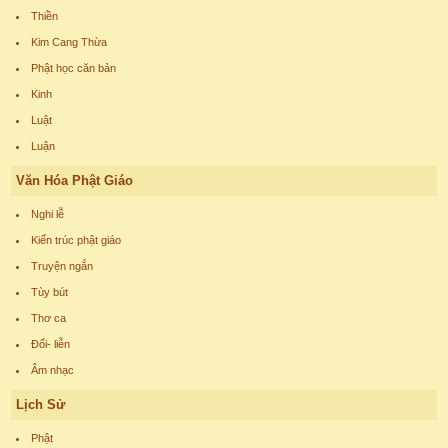
Thiền
Kim Cang Thừa
Phật học căn bản
Kinh
Luật
Luận
Văn Hóa Phật Giáo
Nghi lễ
Kiến trúc phật giáo
Truyện ngắn
Tùy bút
Thơ ca
Đối- liễn
Âm nhạc
Lịch Sử
Phật