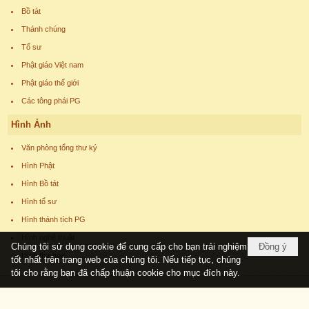
Bồ tát
Thánh chúng
Tổ sư
Phật giáo Việt nam
Phật giáo thế giới
Các tông phái PG
Hình Ảnh
Văn phòng tổng thư ký
Hình Phật
Hình Bồ tát
Hình tổ sư
Hình thánh tích PG
Hình nghệ thuật
Chúng tôi sử dụng cookie để cung cấp cho bạn trải nghiệm
Đồng ý
Hình thư họa
tốt nhất trên trang web của chúng tôi. Nếu tiếp tục, chúng
tôi cho rằng bạn đã chấp thuận cookie cho mục đích này.
Copyright © 2026
phatgiaoucchau.com
All rights reserved