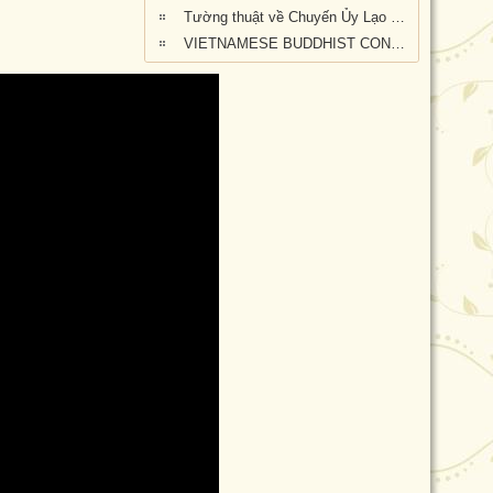
Tường thuật về Chuyến Ủy Lạo nạn nhân cháy rừng tại Kangaroo Island, Nam Úc (ngày 24/2/2020)
VIETNAMESE BUDDHIST CONGREGATION KANGAROO ISLAND VISIT