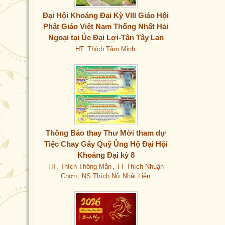
NS Thích Nữ Nhật Liên
Đại Hội Khoáng Đại Kỳ VIII Giáo Hội
NS Thích Nữ Như Tuyết
Phật Giáo Việt Nam Thống Nhất Hải
NS Thích Nữ Tâm Lạc
NS Thích Nữ Thảo Liên
Ngoại tại Úc Đại Lợi-Tân Tây Lan
NS Thích Nữ Trí Lưu
HT. Thích Tâm Minh
NS. Thích Nữ Chân Kim
NS. Thích Nữ Thể Viên
NS. Thích Nữ Viên Thông
NT Thích Nữ Chơn Đạo
NT Thích Nữ Phước Trí
Thông Báo thay Thư Mời tham dự
Tiệc Chay Gây Quỹ Ủng Hộ Đại Hội
Khoáng Đại kỳ 8
HT. Thích Thông Mẫn
,
TT Thích Nhuận
Chơn
,
NS Thích Nữ Nhật Liên