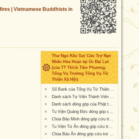
fires | Vietnamese Buddhists in
Thư Ngỏ Kêu Gọi Cứu Trợ Nạn
Nhân Hỏa Hoạn tại Úc Đại Lợi
(của TT Thích Tâm Phương,
Tổng Vụ Trưởng Tổng Vụ Từ
Thiện Xã Hội)
Sổ Bank của Tổng Vụ Từ Thiện Xã Hội của Giáo Hội Phật Giáo Việt Nam Thống Nhất Hải Ngoại tại Úc Đại Lợi- Tân Tây Lan
Danh sách Tự Viện Thành Viên Giáo Hội đóng góp cứu trợ nạn nhân hỏa hoạn tại Úc
Danh sách đóng góp của Phật tử Bắc Úc
Tu Viện Quảng Đức đóng góp cứu trợ nạn nhân hỏa hoạn tại Úc Châu
Chùa Bảo Minh đóng góp cứu trợ nạn nhân hỏa hoạn tại Úc
Tu Viện Từ Ân đóng góp cứu trợ nạn nhân hỏa hoạn tại Úc
Chùa Báo Ân đóng góp cứu trợ nạn nhân hỏa hoạn tại Úc