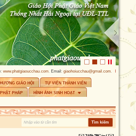
w.phatgiaoucchau.com
. Email:
giaohoiucchau@gmail.com
.
PHẬT GIÁO ÚC
CHƯƠNG GIÁO HỘI
TỰ VIỆN THÀNH VIÊN
 PHẬT PHÁP
HÌNH ẢNH SINH HOẠT