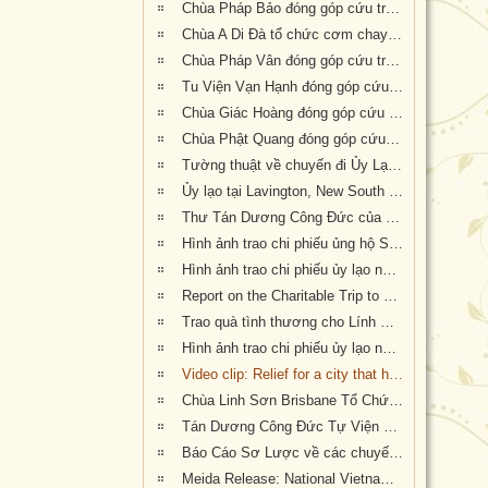
Chùa Pháp Bảo đóng góp cứu trợ nạn nhân hỏa hoạn tại Úc
Chùa A Di Đà tổ chức cơm chay gây quỹ cứu trợ cháy rừng tại Úc châu (19.01.2020) 19/1/2020
Chùa Pháp Vân đóng góp cứu trợ nạn nhân cháy rừng tại Úc Châu
Tu Viện Vạn Hạnh đóng góp cứu trợ nạn nhân cháy rừng tại Úc Châu
Chùa Giác Hoàng đóng góp cứu trợ nạn nhân hỏa hoạn tại Úc Châu
Chùa Phật Quang đóng góp cứu trợ nạn nhân hỏa hoạn tại Úc Châu
Tường thuật về chuyến đi Ủy Lạo Nạn Nhân Hỏa Hoạn tại East Gippsland, VIC và Lavington, NSW
Ủy lạo tại Lavington, New South Wales
Thư Tán Dương Công Đức của Thượng Nghị Sĩ Tiểu Bang Victoria Tiến Sĩ Kiều Tiến Dũng gởi đến Chư Tôn Đức & Tự Viện thành viên Giáo Hội trong công cuộc đóng góp ủy lạo nạn nhân hỏa hoạn tại Úc Châu (Appreciation letters from Dr Kieu Tien Dung, State Member for South-Eastern Metropolitan Region, Victoria, Australia)
Hình ảnh trao chi phiếu ủng hộ Sở Cứu Hỏa tại tiểu bang Queensland, Úc Châu
Hình ảnh trao chi phiếu ủy lạo nạn nhân hỏa hoạn tại tiểu bang New South Wales (đợt 2)
Report on the Charitable Trip to offer Gifts of Loving Kindness to Bushfire Survivors in Victoria, New South Wales and Queensland
Trao quà tình thương cho Lính Cứu Hỏa và các gia đình nạn nhân hỏa hoạn tại Wandandian, New South Wales ngày 12/2/2020
Hình ảnh trao chi phiếu ủy lạo nạn nhân hỏa hoạn tại Queensland đợt 2
Video clip: Relief for a city that has been 73% burnt by the NSW bushfires | Vietnamese Buddhists in Australia
Chùa Linh Sơn Brisbane Tổ Chức Tiệc Chay Gây Quỹ Ủng Hộ Nạn Nhân Hỏa Hoạn Úc Châu (tối Thứ Bảy 15/2/2020)
Tán Dương Công Đức Tự Viện Thành Viên Giáo Hội đã đóng góp tịnh tài giúp đỡ nạn nhân hỏa hoạn tại Úc Châu
Báo Cáo Sơ Lược về các chuyến Ủy lạo Nạn Nhân Hỏa Hoạn tại Úc Châu đầu năm 2020
Meida Release: National Vietnamese Buddhist Congregation Visit KI to give $55,500 to Local Auto Repair Project