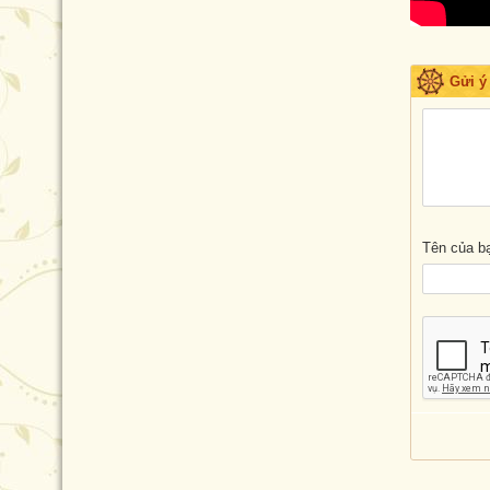
Gửi ý
Tên của b