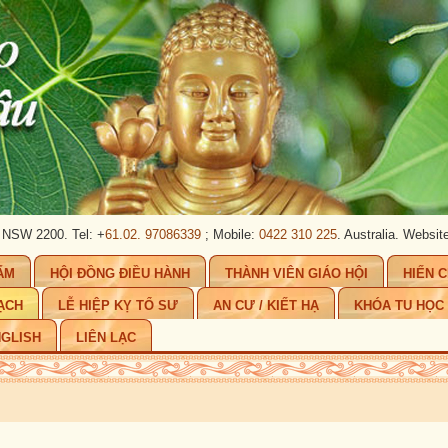
 2200. Tel: +
61.02. 97086339
; Mobile:
0422 310 225
. Australia.
Website:
ww
ẨM
HỘI ĐỒNG ĐIỀU HÀNH
THÀNH VIÊN GIÁO HỘI
HIẾN 
ẠCH
LỄ HIỆP KỴ TỔ SƯ
AN CƯ / KIẾT HẠ
KHÓA TU HỌC
GLISH
LIÊN LẠC