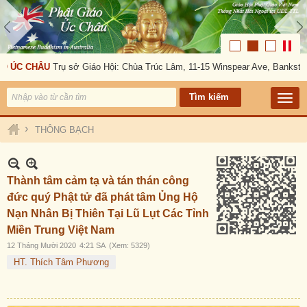
ÚC CHÂU
Trụ sở Giáo Hội: Chùa Trúc Lâm, 11-15 Winspear Ave, Bankstown,
›
THÔNG BẠCH
Thành tâm cảm tạ và tán thán công
đức quý Phật tử đã phát tâm Ủng Hộ
Nạn Nhân Bị Thiên Tại Lũ Lụt Các Tỉnh
Miền Trung Việt Nam
12 Tháng Mười 2020
4:21 SA
(Xem: 5329)
HT. Thích Tâm Phương