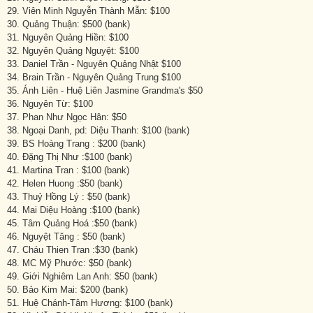
29. Viên Minh Nguyễn Thành Mẫn: $100
30. Quảng Thuận: $500 (bank)
31. Nguyên Quảng Hiền: $100
32. Nguyên Quảng Nguyệt: $100
33. Daniel Trần - Nguyên Quảng Nhật $100
34. Brain Trần - Nguyên Quảng Trung $100
35. Ánh Liên - Huệ Liên Jasmine Grandma's $50
36. Nguyên Từ: $100
37. Phan Như Ngọc Hân: $50
38. Ngoại Danh, pd: Diệu Thanh: $100 (bank)
39. BS Hoàng Trang : $200 (bank)
40. Đặng Thị Như :$100 (bank)
41. Martina Tran : $100 (bank)
42. Helen Huong :$50 (bank)
43. Thuỷ Hồng Lý : $50 (bank)
44. Mai Diệu Hoàng :$100 (bank)
45. Tâm Quảng Hoá :$50 (bank)
46. Nguyệt Tăng : $50 (bank)
47. Cháu Thien Tran :$30 (bank)
48. MC Mỹ Phước: $50 (bank)
49. Giới Nghiêm Lan Anh: $50 (bank)
50. Bảo Kim Mai: $200 (bank)
51. Huệ Chánh-Tâm Hương: $100 (bank)