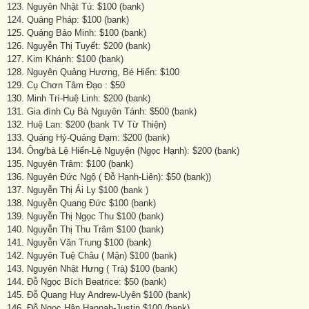
123. Nguyên Nhật Tú: $100 (bank)
124. Quảng Pháp: $100 (bank)
125. Quảng Bảo Minh: $100 (bank)
126. Nguyễn Thị Tuyết: $200 (bank)
127. Kim Khánh: $100 (bank)
128. Nguyên Quảng Hương, Bé Hiển: $100
129. Cụ Chơn Tâm Đạo : $50
130. Minh Trí-Huệ Linh: $200 (bank)
131. Gia đình Cụ Bà Nguyên Tánh: $500 (bank)
132. Huệ Lan: $200 (bank TV Từ Thiện)
133. Quảng Hỷ-Quảng Đạm: $200 (bank)
134. Ông/bà Lệ Hiển-Lệ Nguyện (Ngọc Hạnh): $200 (bank)
135. Nguyên Trâm: $100 (bank)
136. Nguyên Đức Ngộ ( Đỗ Hạnh-Liên): $50 (bank))
137. Nguyễn Thị Ái Ly $100 (bank )
138. Nguyễn Quang Đức $100 (bank)
139. Nguyễn Thị Ngọc Thu $100 (bank)
140. Nguyễn Thị Thu Trâm $100 (bank)
141. Nguyễn Văn Trung $100 (bank)
142. Nguyên Tuệ Châu ( Mận) $100 (bank)
143. Nguyên Nhật Hưng ( Trà) $100 (bank)
144. Đỗ Ngọc Bích Beatrice: $50 (bank)
145. Đỗ Quang Huy Andrew-Uyên $100 (bank)
146. Đỗ Ngọc Hân Hannah-Justin $100 (bank)