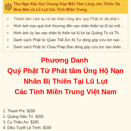
Thư Ngỏ Kêu Gọi Chung Góp Một Tấm Lòng cho Thiên Tai
Mưa Bão và Lũ Lụt Các Tỉnh Miền Trung.
Thành tâm cảm tạ và tán thán công đức quý Phật tử đã phát tâm Ủng Hộ Nạn Nhân Bị Thiên Tại Lũ Lụt Các Tỉnh Miền Trung Việt Nam
Hình ảnh trao quà tình thương đến nạn nhân thiên tai lũ lụt miền Trung
Hình ảnh ủy lạo nạn nhân bị thiên tại lũ lụt tại Quảng Trị và Thừa Thiên Huế (ngày 19/10/2020)
Danh sách Phật tử Quán Thế Âm Ni Tự đóng góp cứu trợ nạn nhân lũ lụt miền Trung Việt Nam
Danh sách Phật tử Chùa Pháp Bảo đóng góp cứu trợ nạn nhân lũ lụt miền Trung Việt Nam
Phương Danh
Quý Phật Tử
Phát tâm Ủng Hộ Nạn
Nhân Bị Thiên Tại Lũ Lụt
Các Tỉnh Miền Trung Việt Nam
1. Thanh Phi: $200
2. Quảng Diệu Trí: $200
3. Cụ Thiện An: $200
4. Diệu Tuyết Lệ Trinh: $100