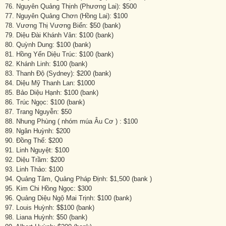
76. Nguyên Quảng Thịnh (Phương Lai): $500
77. Nguyên Quảng Chơn (Hồng Lai): $100
78. Vương Thị Vương Biển: $50 (bank)
79. Diệu Đài Khánh Vân: $100 (bank)
80. Quỳnh Dung: $100 (bank)
81. Hồng Yến Diệu Trúc: $100 (bank)
82. Khánh Linh: $100 (bank)
83. Thanh Độ (Sydney): $200 (bank)
84. Diệu Mỹ Thanh Lan: $1000
85. Bảo Diệu Hạnh: $100 (bank)
86. Trúc Ngọc: $100 (bank)
87. Trang Nguyễn: $50
88. Nhung Phùng ( nhóm múa Âu Cơ ) : $100
89. Ngân Huỳnh: $200
90. Đồng Thể: $200
91. Linh Nguyệt: $100
92. Diệu Trầm: $200
93. Linh Thảo: $100
94. Quảng Tâm, Quảng Pháp Định: $1,500 (bank )
95. Kim Chi Hồng Ngọc: $300
96. Quảng Diệu Ngộ Mai Trịnh: $100 (bank)
97. Louis Huỳnh: $$100 (bank)
98. Liana Huỳnh: $50 (bank)