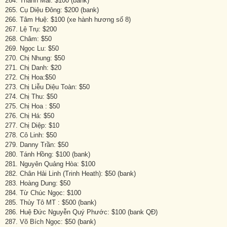
264. Thanh Mai: $100 (bank)
265. Cụ Diệu Đông: $200 (bank)
266. Tâm Huệ: $100 (xe hành hương số 8)
267. Lệ Trụ: $200
268. Châm: $50
269. Ngọc Lu: $50
270. Chị Nhung: $50
271. Chị Danh: $20
272. Chị Hoa:$50
273. Chị Liễu Diệu Toàn: $50
274. Chị Thu: $50
275. Chị Hoa : $50
276. Chị Há: $50
277. Chị Diệp: $10
278. Cô Linh: $50
279. Danny Trần: $50
280. Tánh Hồng: $100 (bank)
281. Nguyên Quảng Hòa: $100
282. Chân Hải Linh (Trinh Heath): $50 (bank)
283. Hoàng Dung: $50
284. Từ Chúc Ngọc: $100
285. Thủy Tô MT : $500 (bank)
286. Huệ Đức Nguyễn Quý Phước: $100 (bank QĐ)
287. Võ Bích Ngọc: $50 (bank)