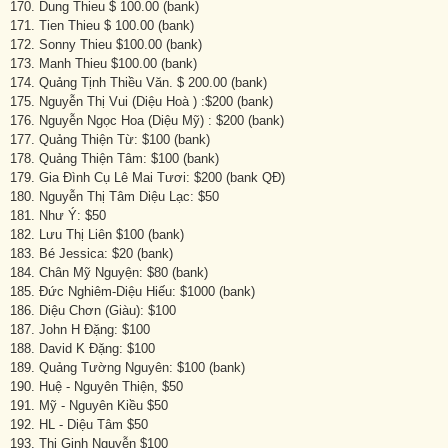
170. Dung Thieu $ 100.00 (bank)
171. Tien Thieu $ 100.00 (bank)
172. Sonny Thieu $100.00 (bank)
173. Manh Thieu $100.00 (bank)
174. Quảng Tịnh Thiều Văn. $ 200.00 (bank)
175. Nguyễn Thị Vui (Diệu Hoà ) :$200 (bank)
176. Nguyễn Ngọc Hoa (Diệu Mỹ) : $200 (bank)
177. Quảng Thiện Từ: $100 (bank)
178. Quảng Thiện Tâm: $100 (bank)
179. Gia Đình Cụ Lê Mai Tươi: $200 (bank QĐ)
180. Nguyễn Thị Tâm Diệu Lạc: $50
181. Như Ý: $50
182. Lưu Thị Liên $100 (bank)
183. Bé Jessica: $20 (bank)
184. Chân Mỹ Nguyện: $80 (bank)
185. Đức Nghiêm-Diệu Hiếu: $1000 (bank)
186. Diệu Chơn (Giàu): $100
187. John H Đặng: $100
188. David K Đặng: $100
189. Quảng Tường Nguyên: $100 (bank)
190. Huệ - Nguyên Thiện, $50
191. Mỹ - Nguyên Kiều $50
192. HL - Diệu Tâm $50
193. Thi Ginh Nguyễn $100