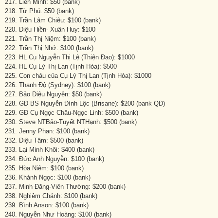
217. Liên Minh: $50 (bank)
218. Từ Phú: $50 (bank)
219. Trần Lâm Chiêu: $100 (bank)
220. Diệu Hiền- Xuân Huy: $100
221. Trần Thị Niệm: $100 (bank)
222. Trần Thị Nhớ: $100 (bank)
223. HL Cụ Nguyễn Thị Lệ (Thiện Đạo): $1000
224. HL Cụ Lý Thị Lan (Tịnh Hòa): $500
225. Con cháu của Cụ Lý Thị Lan (Tịnh Hòa): $1000
226. Thanh Độ (Sydney): $100 (bank)
227. Bảo Diệu Nguyện: $50 (bank)
228. GĐ BS Nguyễn Đình Lộc (Brisane): $200 (bank QĐ)
229. GĐ Cụ Ngọc Châu-Ngọc Linh: $500 (bank)
230. Steve NTBảo-Tuyết NTHạnh: $500 (bank)
231. Jenny Phan: $100 (bank)
232. Diệu Tâm: $500 (bank)
233. Lại Minh Khôi: $400 (bank)
234. Đức Anh Nguyễn: $100 (bank)
235. Hòa Niệm: $100 (bank)
236. Khánh Ngọc: $100 (bank)
237. Minh Đăng-Viên Thường: $200 (bank)
238. Nghiêm Chánh: $100 (bank)
239. Bình Anson: $100 (bank)
240. Nguyễn Như Hoàng: $100 (bank)