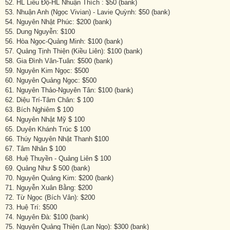
52. HL Liễu Độ-HL Nhuận Thích : $50 (bank)
53. Nhuận Anh (Ngọc Vivian) - Lavie Quỳnh: $50 (bank)
54. Nguyên Nhật Phúc: $200 (bank)
55. Dung Nguyễn: $100
56. Hòa Ngọc-Quảng Minh: $100 (bank)
57. Quảng Tịnh Thiện (Kiều Liên): $100 (bank)
58. Gia Đình Vân-Tuân: $500 (bank)
59. Nguyên Kim Ngọc: $500
60. Nguyên Quảng Ngọc: $500
61. Nguyên Thảo-Nguyên Tân: $100 (bank)
62. Diệu Trí-Tâm Chân: $ 100
63. Bích Nghiêm $ 100
64. Nguyên Nhật Mỹ $ 100
65. Duyên Khánh Trúc $ 100
66. Thúy Nguyên Nhật Thanh $100
67. Tâm Nhân $ 100
68. Huệ Thuyền - Quảng Liên $ 100
69. Quảng Như $ 500 (bank)
70. Nguyên Quảng Kim: $200 (bank)
71. Nguyễn Xuân Bằng: $200
72. Từ Ngọc (Bích Vân): $200
73. Huệ Trí: $500
74. Nguyên Đà: $100 (bank)
75. Nguyên Quảng Thiện (Lan Ngo): $300 (bank)