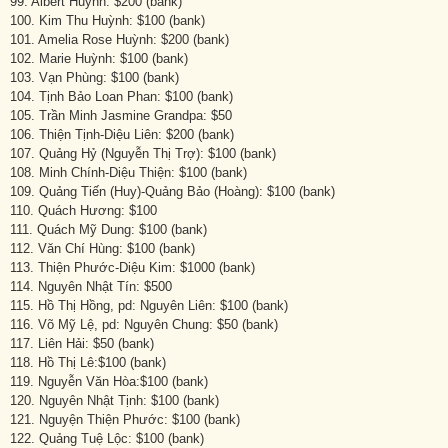
99. Albert Huỳnh: $200 (bank)
100. Kim Thu Huỳnh: $100 (bank)
101. Amelia Rose Huỳnh: $200 (bank)
102. Marie Huỳnh: $100 (bank)
103. Vạn Phùng: $100 (bank)
104. Tịnh Bảo Loan Phan: $100 (bank)
105. Trần Minh Jasmine Grandpa: $50
106. Thiện Tịnh-Diệu Liên: $200 (bank)
107. Quảng Hỷ (Nguyễn Thị Trợ): $100 (bank)
108. Minh Chính-Diệu Thiện: $100 (bank)
109. Quảng Tiến (Huy)-Quảng Bảo (Hoàng): $100 (bank)
110. Quách Hương: $100
111. Quách Mỹ Dung: $100 (bank)
112. Văn Chí Hùng: $100 (bank)
113. Thiện Phước-Diệu Kim: $1000 (bank)
114. Nguyên Nhật Tín: $500
115. Hồ Thị Hồng, pd: Nguyên Liên: $100 (bank)
116. Võ Mỹ Lệ, pd: Nguyên Chung: $50 (bank)
117. Liên Hải: $50 (bank)
118. Hồ Thị Lê:$100 (bank)
119. Nguyễn Văn Hòa:$100 (bank)
120. Nguyên Nhật Tịnh: $100 (bank)
121. Nguyện Thiện Phước: $100 (bank)
122. Quảng Tuệ Lộc: $100 (bank)