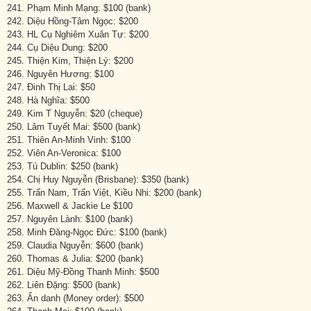
241. Phạm Minh Mạng: $100 (bank)
242. Diệu Hồng-Tâm Ngọc: $200
243. HL Cụ Nghiêm Xuân Tự: $200
244. Cụ Diệu Dung: $200
245. Thiện Kim, Thiện Lý: $200
246. Nguyên Hương: $100
247. Đinh Thị Lai: $50
248. Hà Nghĩa: $500
249. Kim T Nguyễn: $20 (cheque)
250. Lâm Tuyết Mai: $500 (bank)
251. Thiên An-Minh Vinh: $100
252. Viên An-Veronica: $100
253. Tú Dublin: $250 (bank)
254. Chị Huy Nguyễn (Brisbane): $350 (bank)
255. Trấn Nam, Trấn Việt, Kiều Nhi: $200 (bank)
256. Maxwell & Jackie Le $100
257. Nguyên Lành: $100 (bank)
258. Minh Đăng-Ngọc Đức: $100 (bank)
259. Claudia Nguyễn: $600 (bank)
260. Thomas & Julia: $200 (bank)
261. Diệu Mỹ-Đồng Thanh Minh: $500
262. Liên Đặng: $500 (bank)
263. Ẩn danh (Money order): $500