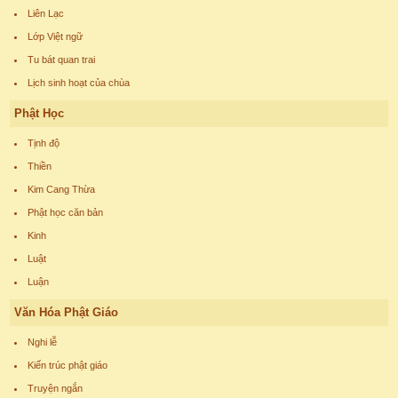
Liên Lạc
Lớp Việt ngữ
Tu bát quan trai
Lịch sinh hoạt của chùa
Phật Học
Tịnh độ
Thiền
Kim Cang Thừa
Phật học căn bản
Kinh
Luật
Luận
Văn Hóa Phật Giáo
Nghi lễ
Kiến trúc phật giáo
Truyện ngắn