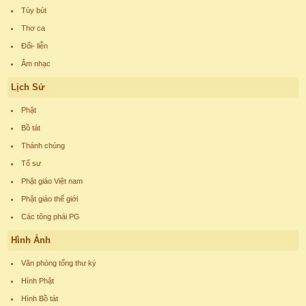
Tùy bút
Thơ ca
Đối- liễn
Âm nhạc
Lịch Sử
Phật
Bồ tát
Thánh chúng
Tổ sư
Phật giáo Việt nam
Phật giáo thế giới
Các tông phái PG
Hình Ảnh
Văn phòng tổng thư ký
Hình Phật
Hình Bồ tát