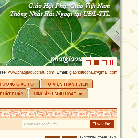
.phatgiaoucchau.com
. Email:
giaohoiucchau@gmail.com
.
PHẬT GIÁO ÚC
CHƯƠNG GIÁO HỘI
TỰ VIỆN THÀNH VIÊN
 PHẬT PHÁP
HÌNH ẢNH SINH HOẠT