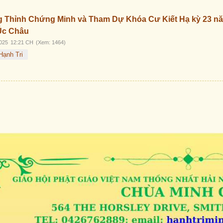
Trước
Sau
 Thỉnh Chứng Minh và Tham Dự Khóa Cư Kiết Hạ kỳ 23 năm 
Úc Châu
025
12:21 CH
(Xem: 1464)
Hạnh Tri