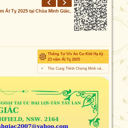
Ất Tỵ 2025 tại Chùa Minh Giác,
Thông Tư V/v An Cư Kiết Hạ kỳ
23 năm Ất Tỵ 2025
Thư Cung Thỉnh Chứng Minh và Tham Dự Khóa Cư Kiết Hạ kỳ 23 năm Ất Tỵ 2025 tại Chùa Minh Giác, Sydney, Úc Châu