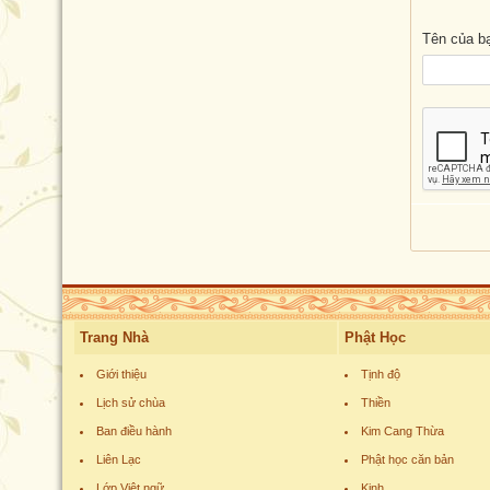
Tên của b
Trang Nhà
Phật Học
Giới thiệu
Tịnh độ
Lịch sử chùa
Thiền
Ban điều hành
Kim Cang Thừa
Liên Lạc
Phật học căn bản
Lớp Việt ngữ
Kinh