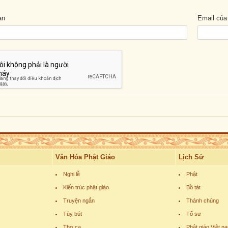
ạn
Email của
Văn Hóa Phật Giáo
Lịch Sử
Nghi lễ
Phật
Kiến trúc phật giáo
Bồ tát
Truyện ngắn
Thánh chúng
Tùy bút
Tổ sư
Thơ ca
Phật giáo Việt n