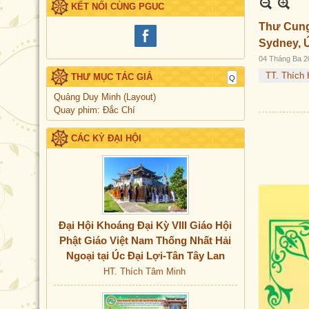
KẾT NỐI CÙNG PGUC
Thư Cung
Sydney, 
04 Tháng Ba 2
TT. Thích 
THƯ MỤC TÁC GIẢ
Quảng Duy Minh (Layout)
Quay phim: Đắc Chí
CÁC KỲ ĐẠI HỘI
Đại Hội Khoáng Đại Kỳ VIII Giáo Hội
Phật Giáo Việt Nam Thống Nhất Hải
Ngoại tại Úc Đại Lợi-Tân Tây Lan
HT. Thích Tâm Minh