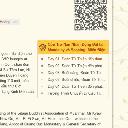
 Hoàng Lan
Cứu Trợ Nạn Nhân Động Đất tại
Mandalay và Sagaing, Miến Điện
ngoon: đại diện cho
(VIP lounges at
Day 01: Đoàn Từ Thiện đến thành phố Yangoon, Miến Điện
nn Oo... chào đón
Day 02: Đoàn Từ Thiện đến phát quà tình thượng tại thành phố Sagaing, Miến Điện
Ni Sư Tâm Lạc, Ni
Day 03: Buổi sáng, Đoàn Từ Thiện đến phát quà tình thương tại thành phố Sagaing, Miến Điện
hiện Duyên Hoàng
Day 03: Buổi chiều, Đoàn Từ Thiện đến phát quà tình thương tại thành phố Sagaing, Miến Điện
rộng 110 mét; bên
n đầu thứ 6 ở
Day 04: Đoàn Từ Thiện đến phát quà tình thương tại thành phố Mandalay, Miến Điện
m Tạng Kinh Điển của
Tường Trình Chuyến Đi Cứu Trợ Miến Điện từ ngày 09 đến ngày 12/06/2025
nting of the Sitagu Buddhist Association of Myanmar, Mr Kyaw
 New Oo, Ms. Ei Ei Swe, Mr. Htein Linn Oo... welcomed the
n Tang, Abbot of Quang Duc Monastery & General Secretary of