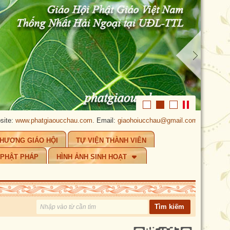
tgiaoucchau.com
. Email:
giaohoiucchau@gmail.com
.
PHẬT GIÁO ÚC CHÂ
CHƯƠNG GIÁO HỘI
TỰ VIỆN THÀNH VIÊN
 PHẬT PHÁP
HÌNH ẢNH SINH HOẠT