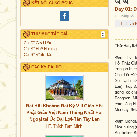
KẾT NỐI CÙNG PGUC
Day 01: 
19 Tháng Sáu 
TT Thích 
THƯ MỤC TÁC GIẢ
Cư Sĩ Gia Hiếu
Thứ Hai, 9/
Cư Sĩ Huệ Hương
Cư Sĩ Vĩnh Hảo
-9am Thứ Hai
Hội Phật Gi
CÁC KỲ ĐẠI HỘI
Yangon Inter
Chư Tôn Đức
Sư Hạnh Từ,
Lan) , tiếp
trong, có ch
Rangoon, Miế
chư Tăng Ni 
Đại Hội Khoáng Đại Kỳ VIII Giáo Hội
Monday, 9/6
Phật Giáo Việt Nam Thống Nhất Hải
Ngoại tại Úc Đại Lợi-Tân Tây Lan
-9am Monday 
HT. Thích Tâm Minh
Moe Naing (G
Australian B