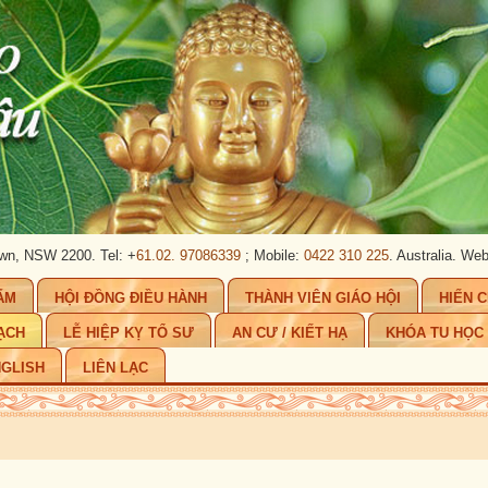
 Tel: +
61.02. 97086339
; Mobile:
0422 310 225
. Australia.
Website:
www.pha
ẨM
HỘI ĐỒNG ĐIỀU HÀNH
THÀNH VIÊN GIÁO HỘI
HIẾN 
ẠCH
LỄ HIỆP KỴ TỔ SƯ
AN CƯ / KIẾT HẠ
KHÓA TU HỌC
GLISH
LIÊN LẠC