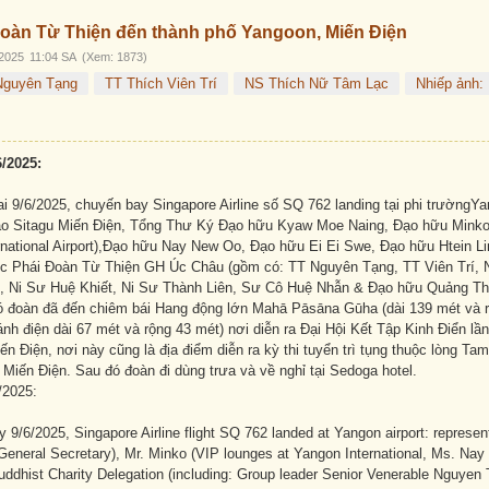
Đoàn Từ Thiện đến thành phố Yangoon, Miến Điện
2025
11:04 SA
(Xem: 1873)
Nguyên Tạng
TT Thích Viên Trí
NS Thích Nữ Tâm Lạc
Nhiếp ảnh:
6/2025:
 9/6/2025, chuyến bay Singapore Airline số SQ 762 landing tại phi trườngYa
áo Sitagu Miến Điện, Tổng Thư Ký Đạo hữu Kyaw Moe Naing, Đạo hữu Minko 
national Airport),Đạo hữu Nay New Oo, Đạo hữu Ei Ei Swe, Đạo hữu Htein Li
 Phái Đoàn Từ Thiện GH Úc Châu (gồm có: TT Nguyên Tạng, TT Viên Trí, 
 Ni Sư Huệ Khiết, Ni Sư Thành Liên, Sư Cô Huệ Nhẫn & Đạo hữu Quảng T
 đó đoàn đã đến chiêm bái Hang động lớn Mahā Pāsāna Gūha (dài 139 mét và 
ánh điện dài 67 mét và rộng 43 mét) nơi diễn ra Đại Hội Kết Tập Kinh Điển lầ
n Điện, nơi này cũng là địa điểm diễn ra kỳ thi tuyển trì tụng thuộc lòng Ta
Miến Điện. Sau đó đoàn đi dùng trưa và về nghỉ tại Sedoga hotel.
/2025:
9/6/2025, Singapore Airline flight SQ 762 landed at Yangon airport: represe
eneral Secretary), Mr. Minko (VIP lounges at Yangon International, Ms. Nay
uddhist Charity Delegation (including: Group leader Senior Venerable Nguye