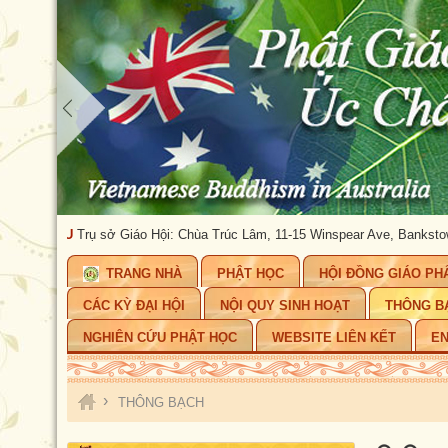
Trụ sở Giáo Hội: Chùa Trúc Lâm, 11-15 Winspear Ave, Bankstown, NSW 2200.
TRANG NHÀ
PHẬT HỌC
HỘI ĐỒNG GIÁO PH
CÁC KỲ ĐẠI HỘI
NỘI QUY SINH HOẠT
THÔNG B
NGHIÊN CỨU PHẬT HỌC
WEBSITE LIÊN KẾT
EN
›
THÔNG BẠCH