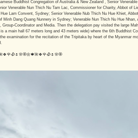
namese Buddhist Congregation of Australia & New Zealand , Senior Venerable
enior Venerable Nun Thich Nu Tam Lac, Commissioner for Charity, Abbot of L
f Hue Lam Convent, Sydney; Senior Venerable Nub Thich Nu Hue Khiet, Abbo
 of Minh Dang Quang Nunnery in Sydney; Venerable Nun Thich Nu Hue Nhan, 
 Group-Coordinator and Media. Then the delegation pay visited the large M
e is a main hall 67 meters long and 43 meters wide) where the 6th Buddhist Co
the examination for the recitation of the Tripitaka by heart of the Myanmar m
l.
🍀🌹🥀🌷🌸🏵️🌼🍁🌺🍀🌹🥀🌷🌸🏵️