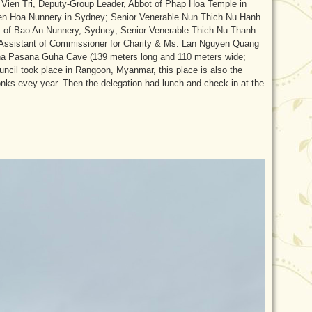
 Vien Tri, Deputy-Group Leader, Abbot of Phap Hoa Temple in
ien Hoa Nunnery in Sydney; Senior Venerable Nun Thich Nu Hanh
t of Bao An Nunnery, Sydney; Senior Venerable Thich Nu Thanh
Assistant of Commissioner for Charity & Ms. Lan Nguyen Quang
ahā Pāsāna Gūha Cave (139 meters long and 110 meters wide;
uncil took place in Rangoon, Myanmar, this place is also the
onks evey year. Then the delegation had lunch and check in at the