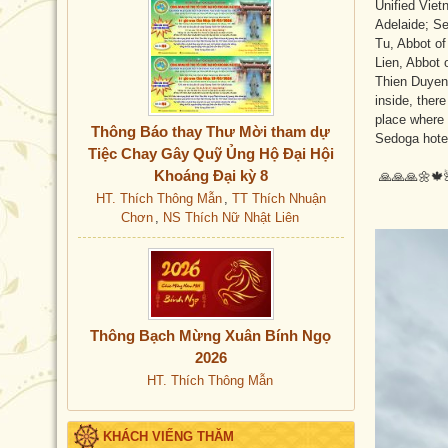
Unified Viet
Adelaide; S
Tu, Abbot o
Lien, Abbot
Thien Duyen,
inside, ther
place where 
Thông Báo thay Thư Mời tham dự
Sedoga hote
Tiệc Chay Gây Quỹ Ủng Hộ Đại Hội
Khoáng Đại kỳ 8
🙏🙏🙏🌼🍁
HT. Thích Thông Mẫn
,
TT Thích Nhuận
Chơn
,
NS Thích Nữ Nhật Liên
Thông Bạch Mừng Xuân Bính Ngọ
2026
HT. Thích Thông Mẫn
KHÁCH VIẾNG THĂM