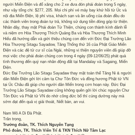
người Miến Điện và đổ xăng cho 2 xe đưa đón phái đoàn trong 5 ngày,
như vậy tổng chi: $277, 205. Mọi chi phí vé máy bay khứ hồi từ Úc và
nội địa Miến Điện, lệ phí visa, khách sạn và ăn uống của đoàn đều do
các thành viên trong đoàn tự trả, không sử dụng tiền đóng góp từ thiện.
Nhân đây, thay mặt Phái đoàn Từ Thiện, chúng con thành kính đảnh lễ
và niệm ơn Hòa Thượng Thích Quảng Ba và Hòa Thượng Thích Minh
Hiếu đã hướng dẫn và giới thiệu chúng con đến với Đức Đại Trưởng Lão
Hòa Thượng Sitagu Sayadow, Tăng Thống thứ 16 của Phật Giáo Miến
Điện và các đệ tử cư sĩ của Ngài, những vị thiện nguyện viên đã giúp đỡ
mọi việc cho phái đoàn chúng con trong 4 ngày (09-12/06/25) phát quà
tình thương đến quý nạn nhân động đất tại Mandalay và Sagaing, Miến
Điện.
Đức Đại Trưởng Lão Sitagu Sayadaw thay mặt toàn thể Tăng Ni & người
dân Miến Điện gởi lời cảm tạ Chư Tôn Đức và đồng hương Phật tử VN
tại Úc Châu đã giúp cho người dân Miến trong cơn hoạn này. Đức Đại
Trưởng Lão Sitagu Sayadaw cũng không quên gởi lời chúc nguyện Chư
Tôn Đức và Phật tử VN do nhờ công đức bố thí cúng dường này mà
sớm đạt đến quả vị giải thoát, Niết bàn, an vui.
Nam Mô A Di Đà Phật.
Trân trọng,
Trưởng đoàn, TK. Thích Nguyên Tạng
Phó đoàn, TK. Thích Viên Trí & TKN Thích Nữ Tâm Lạc