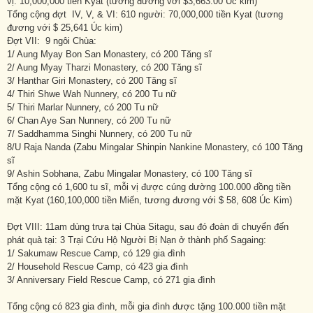
vị: 10,000,000 tiền Kyat (tương đương với $3,663.00 Úc kim)
Tổng cộng đợt IV, V, & VI: 610 người: 70,000,000 tiền Kyat (tương
đương với $ 25,641 Úc kim)
Đợt VII: 9 ngôi Chùa:
1/ Aung Myay Bon San Monastery, có 200 Tăng sĩ
2/ Aung Myay Tharzi Monastery, có 200 Tăng sĩ
3/ Hanthar Giri Monastery, có 200 Tăng sĩ
4/ Thiri Shwe Wah Nunnery, có 200 Tu nữ
5/ Thiri Marlar Nunnery, có 200 Tu nữ
6/ Chan Aye San Nunnery, có 200 Tu nữ
7/ Saddhamma Singhi Nunnery, có 200 Tu nữ
8/U Raja Nanda (Zabu Mingalar Shinpin Nankine Monastery, có 100 Tăng
sĩ
9/ Ashin Sobhana, Zabu Mingalar Monastery, có 100 Tăng sĩ
Tổng cộng có 1,600 tu sĩ, mỗi vị được cúng dường 100.000 đồng tiền
mặt Kyat (160,100,000 tiền Miến, tương đương với $ 58, 608 Úc Kim)
Đợt VIII: 11am dùng trưa tại Chùa Sitagu, sau đó đoàn di chuyển đến
phát quà tại: 3 Trại Cứu Hộ Người Bị Nạn ở thành phố Sagaing:
1/ Sakumaw Rescue Camp, có 129 gia đình
2/ Household Rescue Camp, có 423 gia đình
3/ Anniversary Field Rescue Camp, có 271 gia đình
Tổng cộng có 823 gia đình, mỗi gia đình được tặng 100.000 tiền mặt