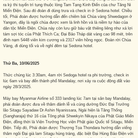
ra kỳ thi tuyển trì tụng thuộc lòng Tam Tạng Kinh Điển của chư Tăng Ni
Miến Điện. Sau đó đoàn đi dùng trưa và check in ở Sedona hotel. Chiều
tối, Phái đoàn được hướng dẫn đến chiêm bái Chùa vàng Shwedagon ở
Yangon, đây là ngôi chùa được xem là linh hồn và là niềm tự hào của
dân tộc Miến Điện. Chùa này còn lưu giữ báu vật thiêng liêng như xá lợi
tám sợi tóc của Phật Thích Ca; Đại Bảo Tháp dát vàng cao 98 mét, trên
đỉnh nạm 5448 viên kim cương và 2317 viên hồng ngọc. Đoàn rời Chùa
Vàng, đi dùng tối và về nghỉ đêm tại Sedona hotel.
Thứ Ba, 10/06/2025
Thức chúng lúc 3:30am, 4am rời Sedoga hotel ra phi trường, check in
lúc 6am và bay đến thành phố Mandalay, nơi xảy ra cuộc động đất vào
ngày 28/3/2025.
Máy bay Myanmar Airline số 333 landing lúc 7am tại sân bay Mandalay,
phái đoàn được đưa về thăm đảnh lễ và cúng dường Đức Đại Trưởng
lão Sitagu Sayadaw Dr Ashin Nyanissara, Ngài hiện là Tăng Thống
(Sangharaja) thứ 16 của Tông phái Shwekyin Nikaya của Phật Giáo Miến
Điện, đồng thời là Viện Trưởng Học viện Phật giáo Quốc tế Sitagu, Miến
Điện. Tiếp đó, Phái đoàn được Thượng Tọa Thondara hướng dẫn viếng
thăm ngôi Đại già lam Sitagu hùng tráng, đặc biệt Đại Hùng Bảo Điện với