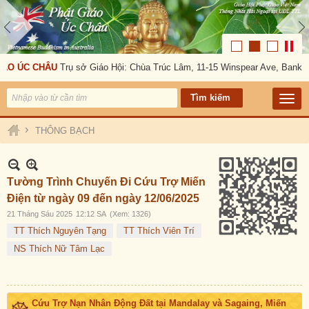
ÁO ÚC CHÂU
Trụ sở Giáo Hội: Chùa Trúc Lâm, 11-15 Winspear Ave, Banksto
›
THÔNG BẠCH
Tường Trình Chuyến Đi Cứu Trợ Miến
Điện từ ngày 09 đến ngày 12/06/2025
21 Tháng Sáu 2025
12:12 SA
(Xem: 1326)
TT Thích Nguyên Tạng
TT Thích Viên Trí
NS Thích Nữ Tâm Lạc
Cứu Trợ Nạn Nhân Động Đất tại Mandalay và Sagaing, Miến