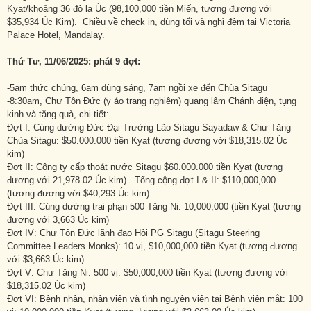
Kyat/khoảng 36 đô la Úc (98,100,000 tiền Miến, tương đương với
$35,934 Úc Kim). Chiều về check in, dùng tối và nghỉ đêm tại Victoria
Palace Hotel, Mandalay.
Thứ Tư, 11/06/2025: phát 9 đợt:
-5am thức chúng, 6am dùng sáng, 7am ngồi xe đến Chùa Sitagu
-8:30am, Chư Tôn Đức (y áo trang nghiêm) quang lâm Chánh điện, tụng
kinh và tặng quà, chi tiết:
Đợt I: Cúng dường Đức Đại Trưởng Lão Sitagu Sayadaw & Chư Tăng
Chùa Sitagu: $50.000.000 tiền Kyat (tương đương với $18,315.02 Úc
kim)
Đợt II: Công ty cấp thoát nước Sitagu $60.000.000 tiền Kyat (tương
đương với 21,978.02 Úc kim) . Tổng cộng đợt I & II: $110,000,000
(tương đương với $40,293 Úc kim)
Đợt III: Cúng dường trai phạn 500 Tăng Ni: 10,000,000 (tiền Kyat (tương
đương với 3,663 Úc kim)
Đợt IV: Chư Tôn Đức lãnh đạo Hội PG Sitagu (Sitagu Steering
Committee Leaders Monks): 10 vị, $10,000,000 tiền Kyat (tương đương
với $3,663 Úc kim)
Đợt V: Chư Tăng Ni: 500 vị: $50,000,000 tiền Kyat (tương đương với
$18,315.02 Úc kim)
Đợt VI: Bệnh nhân, nhân viên và tình nguyện viên tại Bệnh viện mắt: 100