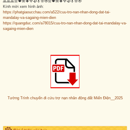
🙏🙏🙏🌼🍁🌺🍀🌹🥀🌷🌸🏵️🌼🍁🌺🍀🌹🥀🌷🌸🏵️
Kính mời xem hình ảnh:
https://phatgiaoucchau.com/a522/cuu-tro-nan-nhan-dong-dat-tai-
mandalay-va-sagaing-mien-dien
https://quangduc.com/a78015/cuu-tro-nan-nhan-dong-dat-tai-mandalay-va-
sagaing-mien-dien
Tường Trình chuyến đi cứu trợ nạn nhân động đất Miến Điện__2025