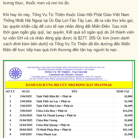
lương thực, thuốc men và nơi trú ẩn.
Khi hay tin này, Tổng Vụ Từ Thiện thuộc Giáo Hội Phật Giáo Việt Nam
Thống Nhất Hải Ngoại tại Úc Đại Lợi-Tân Tây Lan, đã ra văn thư kêu gọi,
lạc quyên khẩn cấp để cứu tế nạn nhân động đất Miến Điện. Sau một
thời gian ngắn gây quỹ, lạc quyên, Kết quả số ngân quỹ do 24 thành viên
tự viện GH và cá nhân đóng góp được là $277. 205 Úc
kim (xem danh
sách đính kèm bên dưới)
và Tổng Vụ Từ Thiện đã lên đường đến Miến
Điện để trực tiếp trao quà tình thương đến tận tay người bị nạn.