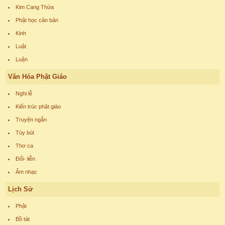
Kim Cang Thừa
Phật học căn bản
Kinh
Luật
Luận
Văn Hóa Phật Giáo
Nghi lễ
Kiến trúc phật giáo
Truyện ngắn
Tùy bút
Thơ ca
Đối- liễn
Âm nhạc
Lịch Sử
Phật
Bồ tát