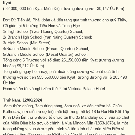
Kyat
( 82,300, 000 tiền Kyat Miến Điện, tương đương với 30,147 Úc Kim) .
Đợt IX: Tiếp đó, Phái đoàn đã đến tặng quà tình thương cho quý Thầy,
Cô giáo tại 5 trường Tiểu Học và Trung Học:
1/ High School (Ywar Htaung Quarter) School;
2/ Branch High School (Yan Naing Quarter) School;
3/ High School (Min Street);
4/Branch Middle School (Parami Quarter) School;
5/Branch Middle School (Diesel Quarter) School,
Tổng cộng 5 Trường với số tiền: 25,150,000 tiền Kyat (tương đương
khoảng $9,212 Úc Kim)
Tổng cộng ngày hôm nay, phái đoàn cúng dường và phát quà tình
thương với số tiền 555,650,000 tiền Kyat, tương đương với $ 203,498
Úc kim
Đoàn về ăn tối và nghỉ đêm thứ 2 tại Victoria Palace Hotel
Thứ Năm, 12/06/2024
-6am thức chúng, 7am dùng sáng, 8am ngồi xe đến chiêm bái Chùa
Kuthodaw, nơi diễn ra sự kiện nổi bật trong thế kỷ 18 là Đại Hội Kết Tập
Kinh Điển lần thứ 5 được tổ chức tại thủ đô Mandalay do vị vua áp chót
của Miến Điện bảo trợ, đó chính là Vua Mindon Min (1853-1878), là một
trong những vị vua được yêu thích và tôn kính nhất của Miến Điện vì
những gì ông đóng góp cho Phật giáo. Vua Mindon cũng là người cho