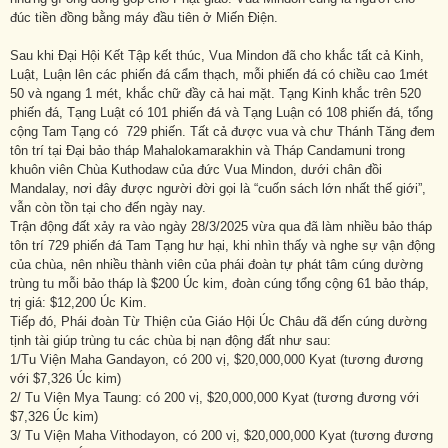
đúc tiền đồng bằng máy đầu tiên ở Miến Điện.
Sau khi Đại Hội Kết Tập kết thúc, Vua Mindon đã cho khắc tất cả Kinh,
Luật, Luận lên các phiến đá cẩm thạch, mỗi phiến đá có chiều cao 1mét
50 và ngang 1 mét, khắc chữ đầy cả hai mặt. Tạng Kinh khắc trên 520
phiến đá, Tạng Luật có 101 phiến đá và Tạng Luận có 108 phiến đá, tổng
cộng Tam Tạng có 729 phiến. Tất cả được vua và chư Thánh Tăng đem
tôn trí tại Đại bảo tháp Mahalokamarakhin và Tháp Candamuni trong
khuôn viên Chùa Kuthodaw của đức Vua Mindon, dưới chân đồi
Mandalay, nơi đây được người đời gọi là “cuốn sách lớn nhất thế giới”,
vẫn còn tồn tại cho đến ngày nay.
Trận động đất xảy ra vào ngày 28/3/2025 vừa qua đã làm nhiều bảo tháp
tôn trí 729 phiến đá Tam Tạng hư hại, khi nhìn thấy và nghe sự vận động
của chùa, nên nhiều thành viên của phái đoàn tự phát tâm cúng dường
trùng tu mỗi bảo tháp là $200 Úc kim, đoàn cúng tổng cộng 61 bảo tháp,
trị giá: $12,200 Úc Kim.
Tiếp đó, Phái đoàn Từ Thiện của Giáo Hội Úc Châu đã đến cúng dường
tịnh tài giúp trùng tu các chùa bị nạn động đất như sau:
1/Tu Viện Maha Gandayon, có 200 vị, $20,000,000 Kyat (tương đương
với $7,326 Úc kim)
2/ Tu Viện Mya Taung: có 200 vị, $20,000,000 Kyat (tương đương với
$7,326 Úc kim)
3/ Tu Viện Maha Vithodayon, có 200 vị, $20,000,000 Kyat (tương đương