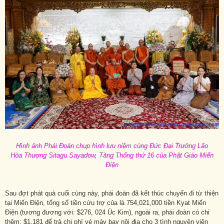
Hình ảnh Phái Đoàn chụp hình lưu niệm cùng Đức Đại Trưởng Lão
Hòa Thượng Sitagu Sayadow, Tăng Thống thứ 16 của Phật Giáo Miến
Điện
Sau đợt phát quà cuối cùng này, phái đoàn đã kết thúc chuyến đi từ thiện
tại Miến Điện, tổng số tiền cứu trợ của là 754,021,000 tiền Kyat Miến
Điện (tương đương với: $276, 024 Úc Kim), ngoài ra, phái đoàn có chi
thêm: $1,181 để trả chi phí vé máy bay nội địa cho 3 tình nguyện viên