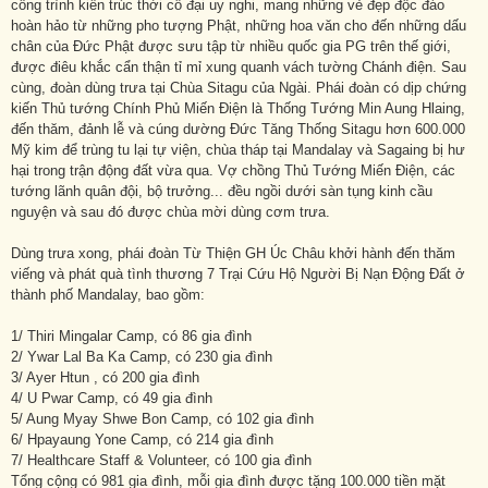
công trình kiến trúc thời cổ đại uy nghi, mang những vẻ đẹp độc đáo
hoàn hảo từ những pho tượng Phật, những hoa văn cho đến những dấu
chân của Đức Phật được sưu tập từ nhiều quốc gia PG trên thế giới,
được điêu khắc cẩn thận tỉ mỉ xung quanh vách tường Chánh điện. Sau
cùng, đoàn dùng trưa tại Chùa Sitagu của Ngài. Phái đoàn có dịp chứng
kiến Thủ tướng Chính Phủ Miến Điện là Thống Tướng Min Aung Hlaing,
đến thăm, đảnh lễ và cúng dường Đức Tăng Thống Sitagu hơn 600.000
Mỹ kim để trùng tu lại tự viện, chùa tháp tại Mandalay và Sagaing bị hư
hại trong trận động đất vừa qua. Vợ chồng Thủ Tướng Miến Điện, các
tướng lãnh quân đội, bộ trưởng... đều ngồi dưới sàn tụng kinh cầu
nguyện và sau đó được chùa mời dùng cơm trưa.
Dùng trưa xong, phái đoàn Từ Thiện GH Úc Châu khởi hành đến thăm
viếng và phát quà tình thương 7 Trại Cứu Hộ Người Bị Nạn Động Đất ở
thành phố Mandalay, bao gồm:
1/ Thiri Mingalar Camp, có 86 gia đình
2/ Ywar Lal Ba Ka Camp, có 230 gia đình
3/ Ayer Htun , có 200 gia đình
4/ U Pwar Camp, có 49 gia đình
5/ Aung Myay Shwe Bon Camp, có 102 gia đình
6/ Hpayaung Yone Camp, có 214 gia đình
7/ Healthcare Staff & Volunteer, có 100 gia đình
Tổng cộng có 981 gia đình, mỗi gia đình được tặng 100.000 tiền mặt