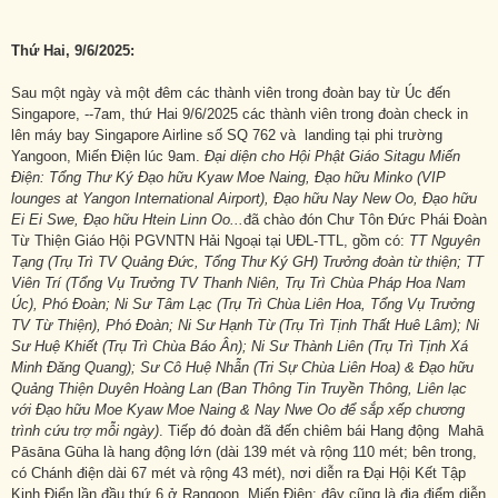
Thứ Hai, 9/6/2025:
Sau một ngày và một đêm các thành viên trong đoàn bay từ Úc đến
Singapore, --7am, thứ Hai 9/6/2025 các thành viên trong đoàn check in
lên máy bay Singapore Airline số SQ 762 và landing tại phi trường
Yangoon, Miến Điện lúc 9am.
Đại diện cho Hội Phật Giáo Sitagu Miến
Điện
:
Tổng Thư Ký Đạo hữu Kyaw Moe Naing, Đạo hữu Minko (VIP
lounges at Yangon International Airport), Đạo hữu Nay New Oo, Đạo hữu
Ei Ei Swe, Đạo hữu Htein Linn Oo...
đã chào đón Chư Tôn Đức Phái Đoàn
Từ Thiện Giáo Hội PGVNTN Hải Ngoại tại UĐL-TTL, gồm có:
TT Nguyên
Tạng (Trụ Trì TV Quảng Đức, Tổng Thư Ký GH
)
Trưởng đoàn từ thiện
;
TT
Viên Trí (Tổng Vụ Trưởng TV Thanh Niên, Trụ Trì Chùa Pháp Hoa Nam
Úc
)
, Phó Đoàn
;
Ni Sư Tâm Lạc (Trụ Trì Chùa Liên Hoa, Tổng Vụ Trưởng
TV Từ Thiện
)
, Phó Đoàn
;
Ni Sư Hạnh Từ (Trụ Trì Tịnh Thất Huê Lâm)
;
Ni
Sư Huệ Khiết (Trụ Trì Chùa Báo Ân)
;
Ni Sư Thành Liên (Trụ Trì Tịnh Xá
Minh Đăng Quang)
;
Sư Cô Huệ Nhẫn (Tri Sự Chùa Liên Hoa) & Đạo hữu
Quảng Thiện Duyên Hoàng Lan (Ban Thông Tin Truyền Thông, Liên lạc
với Đạo hữu Moe Kyaw Moe Naing & Nay Nwe Oo để sắp xếp chương
trình cứu trợ mỗi ngày)
. Tiếp đó đoàn đã đến chiêm bái Hang động Mahā
Pāsāna Gūha là hang động lớn (dài 139 mét và rộng 110 mét; bên trong,
có Chánh điện dài 67 mét và rộng 43 mét), nơi diễn ra Đại Hội Kết Tập
Kinh Điển lần đầu thứ 6 ở Rangoon, Miến Điện; đây cũng là địa điểm diễn