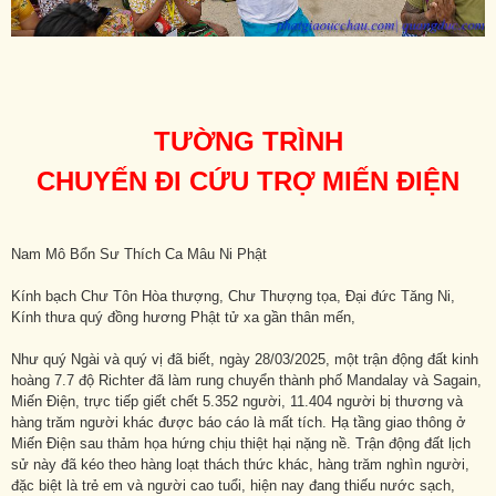
TƯỜNG TRÌNH
CHUYẾN ĐI CỨU TRỢ MIẾN ĐIỆN
Nam Mô Bổn Sư Thích Ca Mâu Ni Phật
Kính bạch Chư Tôn Hòa thượng, Chư Thượng tọa, Đại đức Tăng Ni,
Kính thưa quý đồng hương Phật tử xa gần thân mến,
Như quý Ngài và quý vị đã biết, ngày 28/03/2025, một trận động đất kinh
hoàng 7.7 độ Richter đã làm rung chuyển thành phố Mandalay và Sagain,
Miến Điện, trực tiếp giết chết 5.352 người, 11.404 người bị thương và
hàng trăm người khác được báo cáo là mất tích. Hạ tầng giao thông ở
Miến Điện sau thảm họa hứng chịu thiệt hại nặng nề. Trận động đất lịch
sử này đã kéo theo hàng loạt thách thức khác, hàng trăm nghìn người,
đặc biệt là trẻ em và người cao tuổi, hiện nay đang thiếu nước sạch,