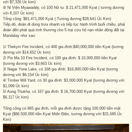
với $7,326 Úc kim)
4/ Ni Viện Myawaddy, có 100 Nữ tu: $ 21,471,000 Kyat ( tương đương
với 8,107 Úc kim)
Tổng cộng: $81,471,000 Kyat ( Tương đương $28,641 Úc Kim)
Tiếp đó, đoàn đi dùng trưa nhanh và tiếp tục hành trình buổi chiều, phái
đoàn đến phát quà tình thương cho 5 trại cứu hộ nạn nhân động đất tại
Mandalay như sau:
1/ Thekyin Fire Incident, có 400 gia đình:$40,000,000 tiền Kyat (tương
đương với $14,652 Úc kim)
2/ Pin Ma 10 Fire Incident, có 100 gia đình: $ 10,000,000 tiền Kyat
(tương đương với $3,663 Úc kim)
3/ Nagar Yone Lake, có 168 gia đình: $16,800,000 tiền Kyat (tương
đương với $6,154 Úc kim)
4/ Timber Mill Yard, có 30 gia đình: $3,000,000 Kyat (tương đương với
$1,099 Úc kim)
5/ Aung Thukha, có 167 gia đình: $ 16,700,000 Kyat (tương đương với
$6,117 Úc kim)
Tổng cộng có 865 gia đình, mỗi gia đình được tặng 100,000 tiền mặt
Kyat ($86.500,000 tiền Kyat Miến Điện, tương đương với $31,685 Úc
Kim)