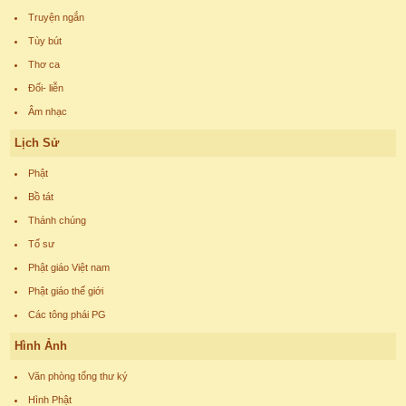
Truyện ngắn
Tùy bút
Thơ ca
Đối- liễn
Âm nhạc
Lịch Sử
Phật
Bồ tát
Thánh chúng
Tổ sư
Phật giáo Việt nam
Phật giáo thế giới
Các tông phái PG
Hình Ảnh
Văn phòng tổng thư ký
Hình Phật