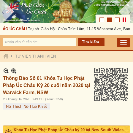
IÁO ÚC CHÂU
Trụ sở Giáo Hội: Chùa Trúc Lâm, 11-15 Winspear Ave, Banks
›
TỰ VIỆN THÀNH VIÊN
Thông Báo Số 01 Khóa Tu Học Phật
Pháp Úc Châu Kỳ 20 cuối năm 2020 tại
Warwick Farm, NSW
20 Tháng Hai 2020
8:49 CH
(Xem: 8350)
NS Thích Nữ Huệ Khiết
Khóa Tu Học Phật Pháp Úc Châu kỳ 20 tại New South Wales