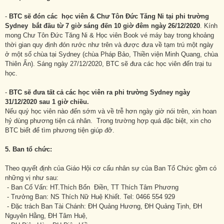
-
BTC sẽ đón các học viên & Chư Tôn Đức Tăng Ni tại phi trường
Sydney bắt đầu từ 7 giờ sáng đến 10 giờ đêm ngày 26/12/2020
. Kính
mong Chư Tôn Đức Tăng Ni & Học viên Book vé máy bay trong khoảng
thời gian quy định đón rước như trên và được đưa về tạm trú một ngày
ở một số chùa tại Sydney (chùa Pháp Bảo, Thiền viện Minh Quang, chùa
Thiên Ấn). Sáng ngày 27/12/2020, BTC sẽ đưa các học viên đến trại tu
học.
-
BTC sẽ đưa tất cả các học viên ra phi trường Sydney ngày
31/12/2020 sau 1 gi
ờ chiều
.
Nếu quý học viên nào đến sớm và về trễ hơn ngày giờ nói trên, xin hoan
hỷ dùng phương tiện cá nhân. Trong trường hợp quá đặc biệt, xin cho
BTC biết để tìm phương tiện giúp đỡ.
5.
Ban tổ chức:
Theo quyết định của Giáo Hội cơ cấu nhân sự của Ban Tổ Chức gồm có
những vị như sau:
- Ban Cố Vấn: HT.Thích Bổn Điền, TT Thích Tâm Phương
- Trưởng Ban: NS Thích Nữ Huệ Khiết. Tel: 0466 554 929
- Đặc trách Ban Tài Chánh: ĐH Quảng Hương, ĐH Quảng Tịnh, ĐH
Nguyên Hằng, ĐH Tâm Huệ,