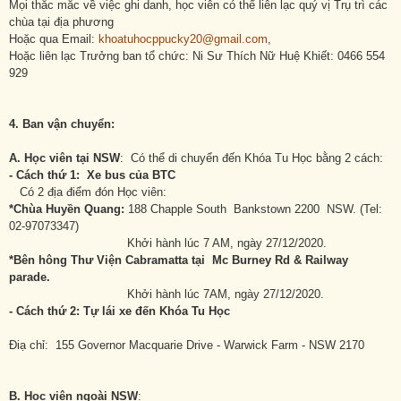
Mọi thắc mắc về việc ghi danh, học viên có thể liên lạc quý vị Trụ trì các
chùa tại địa phương
Hoặc qua Email:
khoatuhocppucky20@gmail.com
,
Hoặc liên lạc Trưởng ban tổ chức: Ni Sư Thích Nữ Huệ Khiết: 0466 554
929
4.
Ban vận chuyển
:
A.
Học viên tại
NSW
: Có thể di chuyển đến Khóa Tu Học bằng 2 cách:
- Cách thứ 1: X
e bus của BTC
Có 2 địa điểm đón Học viên:
*Chùa Huyền Quang:
188 Chapple South Bankstown 2200 NSW. (Tel:
02-97073347)
Khởi hành lúc 7 AM, ngày 27/12/2020.
*Bên hông Thư Viện Cabramatta tại Mc Burney Rd & Railway
parade.
Khởi hành lúc 7AM, ngày 27/12/2020.
- Cách thứ 2: Tự lái xe đến Khóa Tu Học
Điạ chỉ: 155 Governor Macquarie Drive - Warwick Farm - NSW 2170
B. Học viên ngoài NSW
: