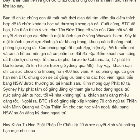
Đây là lần đầu tiên Ni giới Úc Châu của chúng con nhận lãnh trách nhiệm
lớn lao này.
Ban tổ chức chúng con đã mất một thời gian dài tìm kiếm địa điểm thích
hợp để tổ chức khóa tu học và thương lượng giá cả. Cuối cùng, BTC đã
họp, bàn thảo thỉnh ý với chư Tôn Đức Tăng cố vấn của Giáo hội và đã
quyết định chọn địa điểm là một khách sạn ở vùng Warwick Farm. Đây là
một khách sạn được đánh giá rất khang trang, khung cảnh thoáng mát,
phòng học rộng rãi. Các phòng ngủ rất sạch đẹp, hiện đại, Wi-fi miễn phí
và có cả hồ bơi nên giá cả có phần hơi đắt đỏ. Địa điểm khách sạn cũng
rất thuận lợi cho việc tổ chức (5 phút lái xe từ Cabramatta, 17 phút từ
Bankstown, 25 km từ phi trường Sydney qua M5). Tuy vậy, khách sạn
chỉ có sức chứa cho khoảng hơn 400 học viên. Vì số phòng ngủ có giới
hạn nên BTC chúng con sẽ cố gắng ưu tiên cho các học viên ngoài tiểu
bang NSW được thường trú tại khách sạn. Kính mong quý Phật tử tại
Sydney hãy phát tâm cố gắng đăng ký tham gia tu học dạng ngoại trú
(tức sáng đến tu học, tối về nhà không ngủ lại khách sạn) càng nhiều
càng tốt. Ngoài ra, BTC sẽ cố gắng sắp xếp khoảng 70 chỗ ngủ tại Thiền
viện Minh Quang và Chùa Thiên Ấn cho các học viên ngoài tiểu bang
NSW muốn đăng ký dạng ngoại trú.
Nay Khóa Tu Học Phật Pháp Úc Châu kỳ 20 được quyết định với những
hạn mục như sau: