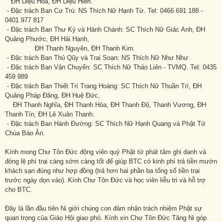
ĐH Diệu Hòa, ĐH Diệu Hiền.
- Đặc trách Ban Cư Trú: NS Thích Nữ Hạnh Từ. Tel: 0466 691 188 -
0401 977 817
- Đặc trách Ban Thư Ký và Hành Chánh: SC Thích Nữ Giác Anh, ĐH
Quảng Phước, ĐH Hải Hạnh,
ĐH Thanh Nguyên, ĐH Thanh Kim.
- Đặc trách Ban Thủ Qũy và Trai Soạn: NS Thích Nữ Như Như
- Đặc trách Ban Vận Chuyển: SC Thích Nữ Thảo Liên - TVMQ. Tel: 0435
459 989
- Đặc trách Ban Thiết Trí Trang Hoàng: SC Thích Nữ Thuần Trí, ĐH
Quảng Pháp Đăng, ĐH Huệ Đức,
ĐH Thanh Nghĩa, ĐH Thanh Hóa, ĐH Thanh Độ, Thanh Vương, ĐH
Thanh Tín, ĐH Lê Xuân Thanh.
- Đặc trách Ban Hành Đường: SC Thích Nữ Hạnh Quang và Phật Tử
Chùa Báo Ân.
Kính mong Chư Tôn Đức động viên quý Phật tử phát tâm ghi danh và
đóng lệ phí trại càng sớm càng tốt để giúp BTC có kinh phí trả tiền mướn
khách sạn đúng như hợp đồng (trả hơn hai phần ba tổng số tiền trại
trước ngày dọn vào). Kính Chư Tôn Đức và học viên liễu tri và hỗ trợ
cho BTC.
Đây là lần đầu tiên Ni giới chúng con đảm nhận trách nhiệm Phật sự
quan trọng của Giáo Hội giao phó. Kính xin Chư Tôn Đức Tăng Ni góp