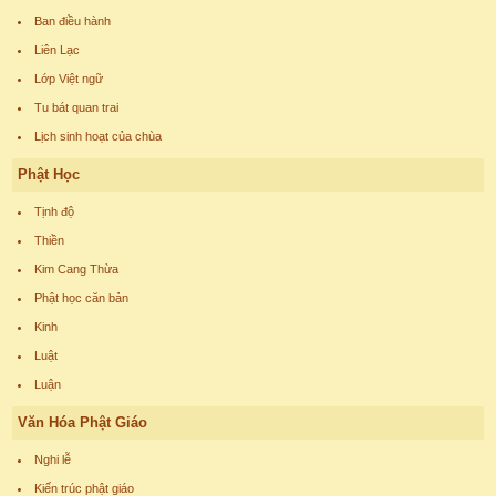
Ban điều hành
Liên Lạc
Lớp Việt ngữ
Tu bát quan trai
Lịch sinh hoạt của chùa
Phật Học
Tịnh độ
Thiền
Kim Cang Thừa
Phật học căn bản
Kinh
Luật
Luận
Văn Hóa Phật Giáo
Nghi lễ
Kiến trúc phật giáo