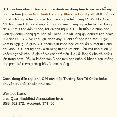
BTC ưu tiên những học viên ghi danh và đóng tiền trước vì chỗ ngủ
có giới hạn (
Form Ghi Danh Đăng Ký Khóa Tu Học Kỳ 20
,
400 chỗ nội
trú, 70 chỗ ngoại trú cho các học viên ngoài tiểu bang NSW). Khi đủ số
470 học viên BTC sẽ khóa sổ. Còn học viên dạng ngoại trú tại tiểu bang
NSW (tức sáng đến tu học, tối về nhà ngủ) BTC vẫn tiếp tục nhận học
viên ghi danh không giới hạn số lượng. Xin vui lòng ghi danh trước ngày
30/09/2020. BTC yêu cầu ghi danh đầy đủ chi tiết học viên mới được
xem là hợp lệ để giúp BTC thành tựu khóa học và chuẩn bị mọi thứ cho
chu đáo. BTC chúng con đã thương lượng rất nhiều lần với ban quản lý
khách sạn về vấn đề giá cả và cách trả tiền. Họ đã đồng ý cho trả nhiều
lần trong năm. Đây là khách sạn 5 sao nên ban quản lý khách sạn không
cho phép kê thêm gường bố vào mỗi phòng.
Cách đóng tiền trại phí: Gởi trực tiếp Trưởng Ban Tổ Chức hoặc
chuyển qua tài khoản như sau
:
Westpac bank:
Lieu Quan Buddhist Association Inco
BSB: 032 172. Account: 374 400