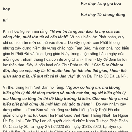
Vui thay Tăng già hòa
hợp
Vui thay Tứ chúng đồng
tu
”
Kinh Hoa Nghiêm nói rằng:
“
Niềm tin là nguồn đạo, là mẹ của các
công đức, nuôi lớn tất cả căn lành
”.
Ví như biển lớn Phật pháp, duy
chỉ có niềm tin mới có thể vào được. Do vậy người con Phật không
những xây dựng niềm tin vững chắc ngôi Tam Bảo, mà còn phải học hiểu
giáo lý Phật Đà và ứng dụng giáo lý ấy trong cuộc sống hằng ngày của
mỗi người, nhằm thăng hoa con đường Chân - Thiện - Mỹ để đem lại lợi
lạc thân tâm. Đây là bổn hoài của Chư Phật ra đời
. “
Các Đức Phật ra
đời, duy có việc này là: Vì muốn làm lợi ích cho thế gian, khiến thế
gian sáng mắt, để dứt tất cả tà đạo vậy
”
(Kinh Đại Pháp Cú Đà La Ni) .
Vì thế, trong kinh Niết Bàn nói rằng:
“
Người có lòng tin, mà không
hiểu giáo lý thì dễ tăng trưởng vô minh mờ ám, người hiểu giáo lý
mà không có lòng tin thì dể tăng trưởng tà kiến. Cho nên lòng tin và
hiểu biết phải cùng đủ mới làm cội gốc tu hành
”
. Do vậy nhằm xây
dựng niềm tin Tam Bảo và mở rộng sự hiểu biết giáo lý Phật Đà cho
quần chúng Phật tử, Giáo Hội Phật Giáo Việt Nam Thống Nhất Hải Ngoại
Úc Đại Lợi - Tân Tây Lan đã quyết định tổ chức Khóa Tu Học Phật Pháp
Úc Châu kỳ 20, từ ngày 27/12/2020 đến ngày 31/12/2020, tại Sydney.