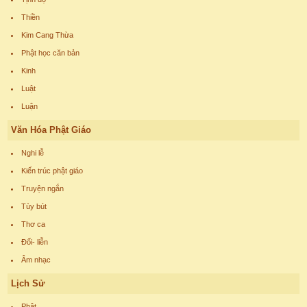
Thiền
Kim Cang Thừa
Phật học căn bản
Kinh
Luật
Luận
Văn Hóa Phật Giáo
Nghi lễ
Kiến trúc phật giáo
Truyện ngắn
Tùy bút
Thơ ca
Đối- liễn
Âm nhạc
Lịch Sử
Phật