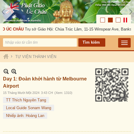
 ÚC CHÂU
Trụ sở Giáo Hội: Chùa Trúc Lâm, 11-15 Winspear Ave, Bankstown
›
TỰ VIỆN THÀNH VIÊN
Day 1: Đoàn khởi hành từ Melbourne
Airport
15 Tháng Mười Một 2024
3:43 CH
(Xem: 1310)
TT Thích Nguyên Tạng
Local Guide Sonam Wang
Nhiếp ảnh: Hoàng Lan