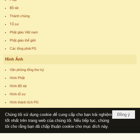
Bồ tát
Thánh chúng
Tổ sư
Phật giáo Việt nam
Phật giáo thế giới
Các tông phái PG
Hình Ảnh
Văn phòng tổng thư ký
Hình Phật
Hình Bồ tát
Hình tổ sư
Hình thánh tích PG
Hình nghệ thuật
Chúng tôi sử dụng cookie để cung cấp cho bạn trải nghiệm
Đồng ý
Hình thư họa
tốt nhất trên trang web của chúng tôi. Nếu tiếp tục, chúng
tôi cho rằng bạn đã chấp thuận cookie cho mục đích này.
Copyright © 2026
phatgiaoucchau.com
All rights reserved