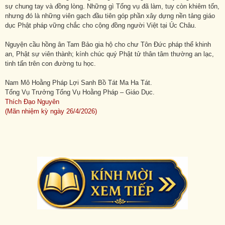
sự chung tay và đồng lòng. Những gì Tổng vụ đã làm, tuy còn khiêm tốn,
nhưng đó là những viên gạch đầu tiên góp phần xây dựng nền tảng giáo
dục Phật pháp vững chắc cho cộng đồng người Việt tại Úc Châu.
Nguyện cầu hồng ân Tam Bảo gia hộ cho chư Tôn Đức pháp thể khinh
an, Phật sự viên thành; kính chúc quý Phật tử thân tâm thường an lạc,
tinh tấn trên con đường tu học.
Nam Mô Hoằng Pháp Lợi Sanh Bồ Tát Ma Ha Tát.
Tổng Vụ Trưởng Tổng Vụ Hoằng Pháp – Giáo Dục.
Thích Đạo Nguyên
(Mãn nhiệm kỳ ngày 26/4/2026)