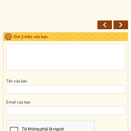
Gửi ý kiến của bạn
Tên của bạn
Email của bạn