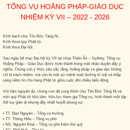
TỔNG VỤ HOẰNG PHÁP-GIÁO DỤC
NHIỆM KỲ VII – 2022 - 2026
Kính bạch chư Tôn Đức Tăng Ni,
Kính thưa quý Phật tử,
Kính thưa Đại hội.
Sau ngày bế mạc Đại hội kỳ VII tại chùa Thiên Ấn – Sydney, Tổng vụ
Hoằng Pháp – Giáo Dục được hình thành trong một nhân duyên đầy ý
nghĩa. Chúng con ý thức sâu sắc rằng, hoằng pháp và giáo dục không
chỉ là trách nhiệm, mà còn là một sứ mệnh nuôi dưỡng trí tuệ và thắp
sáng niềm tin cho hàng Phật tử giữa cuộc đời nhiều biến động.
Với tâm nguyện ấy, chúng con đã cung thỉnh chư Tôn Đức Tăng Ni và
mời quý Phật tử hữu tâm, hữu lực tham gia Tổng vụ, hình thành một tập
thể tuy giản dị nhưng đầy nhiệt huyết phụng sự:
• TT. Đạo Nguyên – Tổng vụ trưởng
• TT. Thông Hiếu – Tổng vụ phó
• NS. Nguyên Khai – Tổng vụ phó kiêm thủ quỷ
• SC. Phổ Huệ – Thư ký