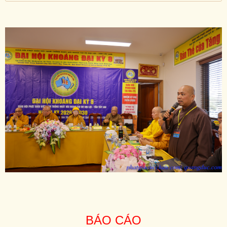
BÁO CÁO