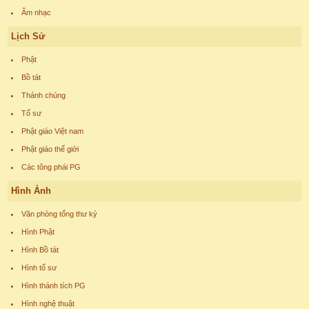
Âm nhạc
Lịch Sử
Phật
Bồ tát
Thánh chúng
Tổ sư
Phật giáo Việt nam
Phật giáo thế giới
Các tông phái PG
Hình Ảnh
Văn phòng tổng thư ký
Hình Phật
Hình Bồ tát
Hình tổ sư
Hình thánh tích PG
Hình nghệ thuật