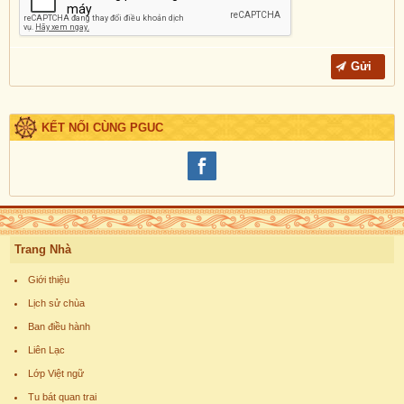
KẾT NỐI CÙNG PGUC
Trang Nhà
Giới thiệu
Lịch sử chùa
Ban điều hành
Liên Lạc
Lớp Việt ngữ
Tu bát quan trai