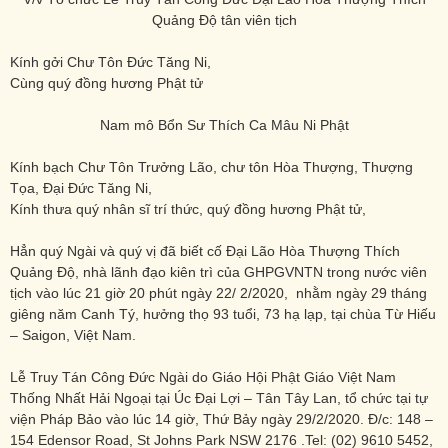
Quảng Độ tân viên tịch
Kính gởi Chư Tôn Đức Tăng Ni,
Cùng quý đồng hương Phật tử
Nam mô Bổn Sư Thích Ca Mâu Ni Phật
Kính bạch Chư Tôn Trưởng Lão, chư tôn Hòa Thượng, Thượng
Tọa, Đại Đức Tăng Ni,
Kính thưa quý nhân sĩ trí thức, quý đồng hương Phật tử,
Hẳn quý Ngài và quý vị đã biết cố Đại Lão Hòa Thượng Thích
Quảng Độ, nhà lãnh đạo kiên trì của GHPGVNTN trong nước viên
tịch vào lúc 21 giờ 20 phút ngày 22/ 2/2020, nhằm ngày 29 tháng
giêng năm Canh Tý, hưởng thọ 93 tuổi, 73 hạ lạp, tại chùa Từ Hiếu
– Saigon, Việt Nam.
Lễ Truy Tán Công Đức Ngài do Giáo Hội Phật Giáo Việt Nam
Thống Nhất Hải Ngoại tại Úc Đại Lợi – Tân Tây Lan, tổ chức tại tự
viện Pháp Bảo vào lúc 14 giờ, Thứ Bảy ngày 29/2/2020. Đ/c: 148 –
154 Edensor Road, St Johns Park NSW 2176 .Tel: (02) 9610 5452,