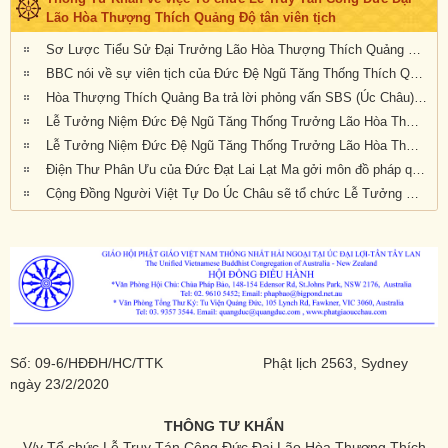
Lão Hòa Thượng Thích Quảng Độ tân viên tịch
Sơ Lược Tiểu Sử Đại Trưởng Lão Hòa Thượng Thích Quảng Độ, Đệ Ngũ Tăng Thống Giáo Hội Phật Giáo Việt Nam Thống Nhất (1928 - 2020)
BBC nói về sự viên tịch của Đức Đệ Ngũ Tăng Thống Thích Quảng Độ và tương lai GHPGVNTN
Hòa Thượng Thích Quảng Ba trả lời phỏng vấn SBS (Úc Châu) về sự viên tịch của Đức Đệ Ngũ Tăng Thống HT Thích Quảng Độ
Lễ Tưởng Niệm Đức Đệ Ngũ Tăng Thống Trưởng Lão Hòa Thượng Thích Quảng Độ
Lễ Tưởng Niệm Đức Đệ Ngũ Tăng Thống Trưởng Lão Hòa Thượng Thích Quảng Độ tại Chùa Viên Giác, Hannover, Đức Quốc
Điện Thư Phân Ưu của Đức Đạt Lai Lạt Ma gởi môn đồ pháp quyến của Đức Đệ Ngũ Tăng Thống Thích Quảng Độ
Cộng Đồng Người Việt Tự Do Úc Châu sẽ tổ chức Lễ Tưởng Niêm Đệ Ngũ Tăng Thống Giáo Hội Phật Giáo VN Thống Nhất, Đại Lão Hòa Thượng Thích Quảng Độ
Số: 09-6/HĐĐH/HC/TTK Phật lịch 2563, Sydney
ngày 23/2/2020
THÔNG TƯ KHẨN
V/v Tổ chức Lễ Truy Tán Công Đức Đại Lão Hòa Thượng Thích