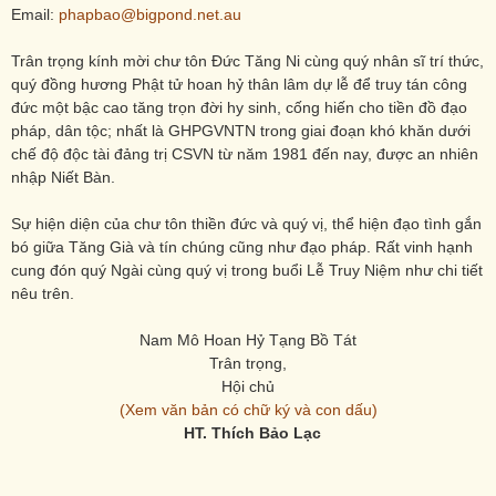
Email:
phapbao@bigpond.net.au
Trân trọng kính mời chư tôn Đức Tăng Ni cùng quý nhân sĩ trí thức,
quý đồng hương Phật tử hoan hỷ thân lâm dự lễ để truy tán công
đức một bậc cao tăng trọn đời hy sinh, cống hiến cho tiền đồ đạo
pháp, dân tộc; nhất là GHPGVNTN trong giai đoạn khó khăn dưới
chế độ độc tài đảng trị CSVN từ năm 1981 đến nay, được an nhiên
nhập Niết Bàn.
Sự hiện diện của chư tôn thiền đức và quý vị, thể hiện đạo tình gắn
bó giữa Tăng Già và tín chúng cũng như đạo pháp. Rất vinh hạnh
cung đón quý Ngài cùng quý vị trong buổi Lễ Truy Niệm như chi tiết
nêu trên.
Nam Mô Hoan Hỷ Tạng Bồ Tát
Trân trọng,
Hội chủ
(Xem văn bản có chữ ký và con dấu)
HT. Thích Bảo Lạc