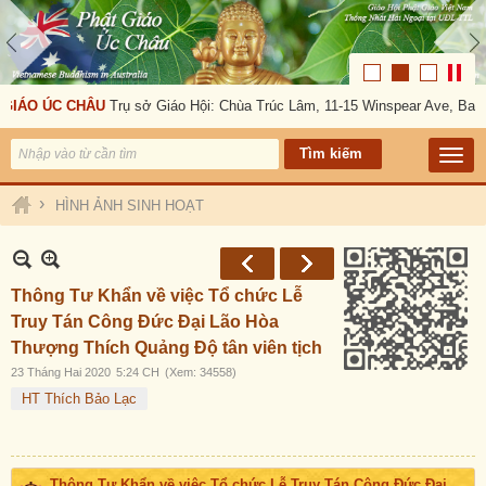
GIÁO ÚC CHÂU
Trụ sở Giáo Hội: Chùa Trúc Lâm, 11-15 Winspear Ave, Ban
›
HÌNH ẢNH SINH HOẠT
Thông Tư Khẩn về việc Tổ chức Lễ
Truy Tán Công Đức Đại Lão Hòa
Thượng Thích Quảng Độ tân viên tịch
23 Tháng Hai 2020
5:24 CH
(Xem: 34558)
HT Thích Bảo Lạc
Thông Tư Khẩn về việc Tổ chức Lễ Truy Tán Công Đức Đại