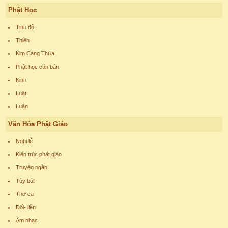
Phật Học
Tịnh độ
Thiền
Kim Cang Thừa
Phật học căn bản
Kinh
Luật
Luận
Văn Hóa Phật Giáo
Nghi lễ
Kiến trúc phật giáo
Truyện ngắn
Tùy bút
Thơ ca
Đối- liễn
Âm nhạc