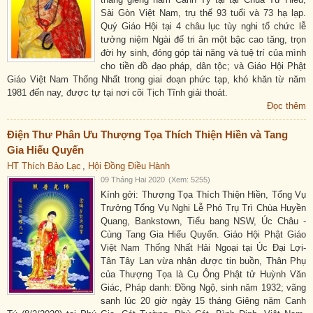
Sài Gòn Việt Nam, trụ thế 93 tuổi và 73 hạ lạp.
Quý Giáo Hội tại 4 châu lục tùy nghi tổ chức lễ
tưởng niệm Ngài để tri ân một bậc cao tăng, trọn
đời hy sinh, đóng góp tài năng và tuệ trí của mình
cho tiền đồ đạo pháp, dân tộc; và Giáo Hội Phật
Giáo Việt Nam Thống Nhất trong giai đoạn phức tạp, khó khăn từ năm
1981 đến nay, được tự tại nơi cõi Tịch Tĩnh giải thoát.
Đọc thêm
Điện Thư Phân Ưu Thượng Tọa Thích Thiện Hiền và Tang
Gia Hiếu Quyến
HT Thích Bảo Lạc
,
Hội Đồng Điều Hành
09 Tháng Hai 2020
(Xem: 5255)
Kính gởi: Thượng Tọa Thích Thiện Hiền, Tổng Vụ
Trưởng Tổng Vụ Nghi Lễ Phó Trụ Trì Chùa Huyền
Quang, Bankstown, Tiểu bang NSW, Úc Châu -
Cùng Tang Gia Hiếu Quyến. Giáo Hội Phật Giáo
Việt Nam Thống Nhất Hải Ngoại tại Úc Đại Lợi-
Tân Tây Lan vừa nhận được tin buồn, Thân Phụ
của Thượng Tọa là Cụ Ông Phật tử Huỳnh Văn
Giác, Pháp danh: Đồng Ngộ, sinh năm 1932; vãng
sanh lúc 20 giờ ngày 15 tháng Giêng năm Canh