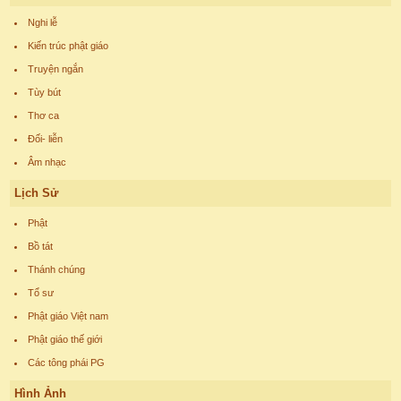
Nghi lễ
Kiến trúc phật giáo
Truyện ngắn
Tùy bút
Thơ ca
Đối- liễn
Âm nhạc
Lịch Sử
Phật
Bồ tát
Thánh chúng
Tổ sư
Phật giáo Việt nam
Phật giáo thế giới
Các tông phái PG
Hình Ảnh