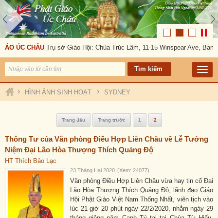
GIÁO ÚC CHÂU
Trụ sở Giáo Hội: Chùa Trúc Lâm, 11-15 Winspear Ave, Bank
›
›
HÌNH ẢNH SINH HOẠT
SYDNEY
Trang đầu
Trang trước
1
2
Thông Tư của Văn phòng Điều Hợp Liên Châu về Lễ Tưởng
Niệm Đại Lão Hòa Thượng Thích Quảng Độ
HT Thích Bảo Lạc
23 Tháng Hai 2020
(Xem: 24077)
Văn phòng Điều Hợp Liên Châu vừa hay tin cố Đại
Lão Hòa Thượng Thích Quảng Độ, lãnh đạo Giáo
Hội Phật Giáo Việt Nam Thống Nhất, viên tịch vào
lúc 21 giờ 20 phút ngày 22/2/2020, nhằm ngày 29
tháng giêng năm Canh Tý tại tại Chùa Từ Hiếu,