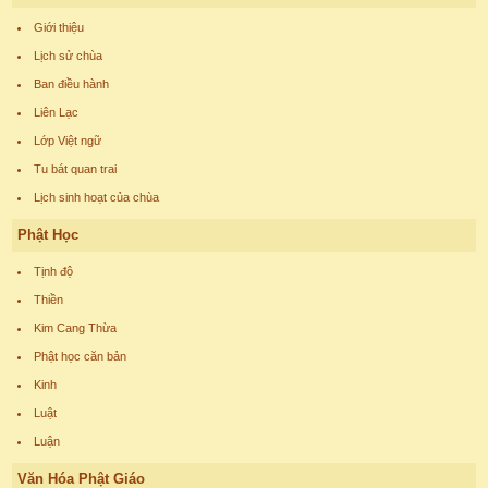
Giới thiệu
Lịch sử chùa
Ban điều hành
Liên Lạc
Lớp Việt ngữ
Tu bát quan trai
Lịch sinh hoạt của chùa
Phật Học
Tịnh độ
Thiền
Kim Cang Thừa
Phật học căn bản
Kinh
Luật
Luận
Văn Hóa Phật Giáo