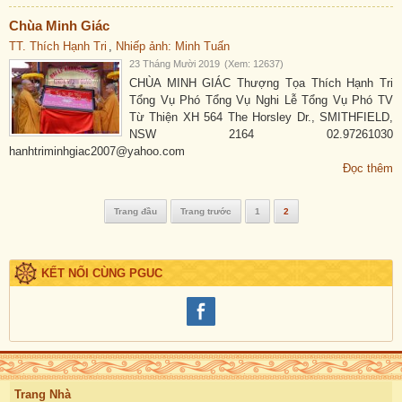
Chùa Minh Giác
TT. Thích Hạnh Tri
,
Nhiếp ảnh: Minh Tuấn
23 Tháng Mười 2019
(Xem: 12637)
CHÙA MINH GIÁC Thượng Tọa Thích Hạnh Tri
Tổng Vụ Phó Tổng Vụ Nghi Lễ Tổng Vụ Phó TV
Từ Thiện XH 564 The Horsley Dr., SMITHFIELD,
NSW 2164 02.97261030
hanhtriminhgiac2007@yahoo.com
Đọc thêm
Trang đầu
Trang trước
1
2
KẾT NỐI CÙNG PGUC
Trang Nhà