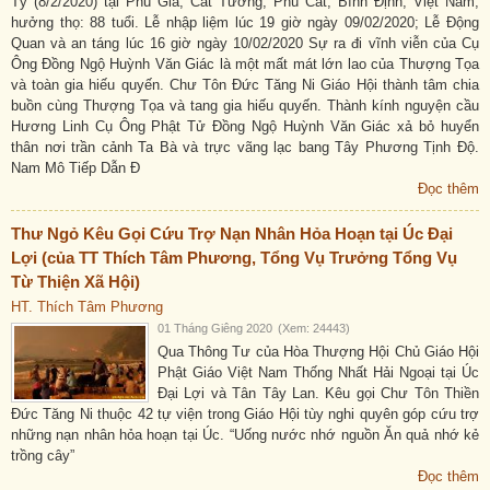
Tý (8/2/2020) tại Phú Gia, Cát Tường, Phù Cát, Bình Định, Việt Nam,
hưởng thọ: 88 tuổi. Lễ nhập liệm lúc 19 giờ ngày 09/02/2020; Lễ Động
Quan và an táng lúc 16 giờ ngày 10/02/2020 Sự ra đi vĩnh viễn của Cụ
Ông Đồng Ngộ Huỳnh Văn Giác là một mất mát lớn lao của Thượng Tọa
và toàn gia hiếu quyến. Chư Tôn Đức Tăng Ni Giáo Hội thành tâm chia
buồn cùng Thượng Tọa và tang gia hiếu quyến. Thành kính nguyện cầu
Hương Linh Cụ Ông Phật Tử Đồng Ngộ Huỳnh Văn Giác xả bỏ huyển
thân nơi trần cảnh Ta Bà và trực vãng lạc bang Tây Phương Tịnh Độ.
Nam Mô Tiếp Dẫn Đ
Đọc thêm
Thư Ngỏ Kêu Gọi Cứu Trợ Nạn Nhân Hỏa Hoạn tại Úc Đại
Lợi (của TT Thích Tâm Phương, Tổng Vụ Trưởng Tổng Vụ
Từ Thiện Xã Hội)
HT. Thích Tâm Phương
01 Tháng Giêng 2020
(Xem: 24443)
Qua Thông Tư của Hòa Thượng Hội Chủ Giáo Hội
Phật Giáo Việt Nam Thống Nhất Hải Ngoại tại Úc
Đại Lợi và Tân Tây Lan. Kêu gọi Chư Tôn Thiền
Đức Tăng Ni thuộc 42 tự viện trong Giáo Hội tùy nghi quyên góp cứu trợ
những nạn nhân hỏa hoạn tại Úc. “Uống nước nhớ nguồn Ăn quả nhớ kẻ
trồng cây”
Đọc thêm