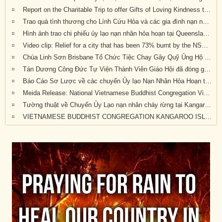
Report on the Charitable Trip to offer Gifts of Loving Kindness to Bushfire Survivors in Victoria, New South Wales and Queensland
Trao quà tình thương cho Lính Cứu Hỏa và các gia đình nạn nhân hỏa hoạn tại Wandandian, New South Wales ngày 12/2/2020
Hình ảnh trao chi phiếu ủy lạo nạn nhân hỏa hoạn tại Queensland đợt 2
Video clip: Relief for a city that has been 73% burnt by the NSW bushfires | Vietnamese Buddhists in Australia
Chùa Linh Sơn Brisbane Tổ Chức Tiệc Chay Gây Quỹ Ủng Hộ Nạn Nhân Hỏa Hoạn Úc Châu (tối Thứ Bảy 15/2/2020)
Tán Dương Công Đức Tự Viện Thành Viên Giáo Hội đã đóng góp tịnh tài giúp đỡ nạn nhân hỏa hoạn tại Úc Châu
Báo Cáo Sơ Lược về các chuyến Ủy lạo Nạn Nhân Hỏa Hoạn tại Úc Châu đầu năm 2020
Meida Release: National Vietnamese Buddhist Congregation Visit KI to give $55,500 to Local Auto Repair Project
Tường thuật về Chuyến Ủy Lạo nạn nhân cháy rừng tại Kangaroo Island, Nam Úc (ngày 24/2/2020)
VIETNAMESE BUDDHIST CONGREGATION KANGAROO ISLAND VISIT