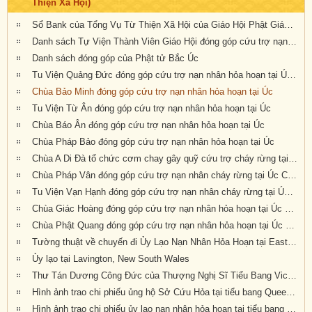
Thiện Xã Hội)
Sổ Bank của Tổng Vụ Từ Thiện Xã Hội của Giáo Hội Phật Giáo Việt Nam Thống Nhất Hải Ngoại tại Úc Đại Lợi- Tân Tây Lan
Danh sách Tự Viện Thành Viên Giáo Hội đóng góp cứu trợ nạn nhân hỏa hoạn tại Úc
Danh sách đóng góp của Phật tử Bắc Úc
Tu Viện Quảng Đức đóng góp cứu trợ nạn nhân hỏa hoạn tại Úc Châu
Chùa Bảo Minh đóng góp cứu trợ nạn nhân hỏa hoạn tại Úc
Tu Viện Từ Ân đóng góp cứu trợ nạn nhân hỏa hoạn tại Úc
Chùa Báo Ân đóng góp cứu trợ nạn nhân hỏa hoạn tại Úc
Chùa Pháp Bảo đóng góp cứu trợ nạn nhân hỏa hoạn tại Úc
Chùa A Di Đà tổ chức cơm chay gây quỹ cứu trợ cháy rừng tại Úc châu (19.01.2020) 19/1/2020
Chùa Pháp Vân đóng góp cứu trợ nạn nhân cháy rừng tại Úc Châu
Tu Viện Vạn Hạnh đóng góp cứu trợ nạn nhân cháy rừng tại Úc Châu
Chùa Giác Hoàng đóng góp cứu trợ nạn nhân hỏa hoạn tại Úc Châu
Chùa Phật Quang đóng góp cứu trợ nạn nhân hỏa hoạn tại Úc Châu
Tường thuật về chuyến đi Ủy Lạo Nạn Nhân Hỏa Hoạn tại East Gippsland, VIC và Lavington, NSW
Ủy lạo tại Lavington, New South Wales
Thư Tán Dương Công Đức của Thượng Nghị Sĩ Tiểu Bang Victoria Tiến Sĩ Kiều Tiến Dũng gởi đến Chư Tôn Đức & Tự Viện thành viên Giáo Hội trong công cuộc đóng góp ủy lạo nạn nhân hỏa hoạn tại Úc Châu (Appreciation letters from Dr Kieu Tien Dung, State Member for South-Eastern Metropolitan Region, Victoria, Australia)
Hình ảnh trao chi phiếu ủng hộ Sở Cứu Hỏa tại tiểu bang Queensland, Úc Châu
Hình ảnh trao chi phiếu ủy lạo nạn nhân hỏa hoạn tại tiểu bang New South Wales (đợt 2)