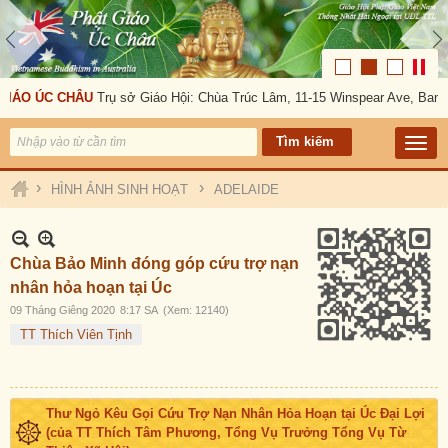
IÁO ÚC CHÂU
Trụ sở Giáo Hội: Chùa Trúc Lâm, 11-15 Winspear Ave, Banks
›
›
HÌNH ẢNH SINH HOẠT
ADELAIDE
Chùa Bảo Minh đóng góp cứu trợ nạn
nhân hỏa hoạn tại Úc
09 Tháng Giêng 2020
8:17 SA
(Xem: 12140)
TT Thích Viên Tịnh
Thư Ngỏ Kêu Gọi Cứu Trợ Nạn Nhân Hỏa Hoạn tại Úc Đại Lợi
(của TT Thích Tâm Phương, Tổng Vụ Trưởng Tổng Vụ Từ