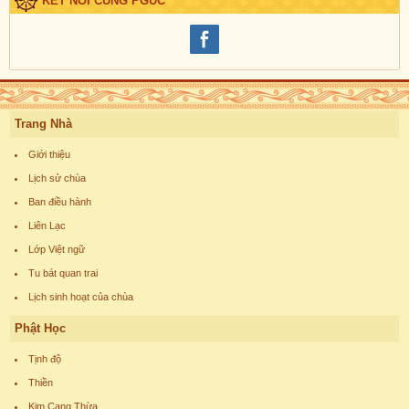
KẾT NỐI CÙNG PGUC
Trang Nhà
Giới thiệu
Lịch sử chùa
Ban điều hành
Liên Lạc
Lớp Việt ngữ
Tu bát quan trai
Lịch sinh hoạt của chùa
Phật Học
Tịnh độ
Thiền
Kim Cang Thừa