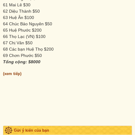
61 Mai Lê $30
62 Diệu Thành $50
63 Huệ Ân $100
64 Chúc Bảo Nguyên $50
65 Huệ Phước $200
66 Thọ Lạc (VN) $100
67 Chị Vân $50
68 Các bạn Huệ Thọ $200
69 Chơn Phước $50
Tổng cộng: $8000
(xem tiếp)
Gửi ý kiến của bạn