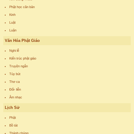
Phật học căn bản
Kinh
Luật
Luận
Văn Hóa Phật Giáo
Nghi lễ
Kiến trúc phật giáo
Truyện ngắn
Tùy bút
Thơ ca
Đối- liễn
Âm nhạc
Lịch Sử
Phật
Bồ tát
Thánh chúng