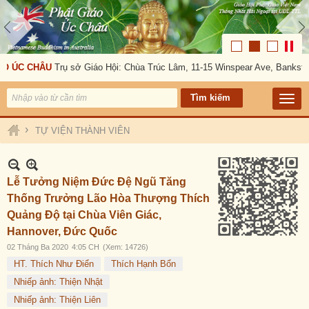
C CHÂU
Trụ sở Giáo Hội: Chùa Trúc Lâm, 11-15 Winspear Ave, Bankstown, N
›
TỰ VIỆN THÀNH VIÊN
Lễ Tưởng Niệm Đức Đệ Ngũ Tăng
Thống Trưởng Lão Hòa Thượng Thích
Quảng Độ tại Chùa Viên Giác,
Hannover, Đức Quốc
02 Tháng Ba 2020
4:05 CH
(Xem: 14726)
HT. Thích Như Điển
Thích Hạnh Bổn
Nhiếp ảnh: Thiện Nhật
Nhiếp ảnh: Thiện Liên