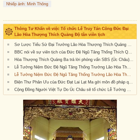
Nhiếp ảnh: Minh Thông
Thông Tư Khẩn về việc Tổ chức Lễ Truy Tán Công Đức Đại
Lão Hòa Thượng Thích Quảng Độ tân viên tịch
Sơ Lược Tiểu Sử Đại Trưởng Lão Hòa Thượng Thích Quảng Độ, Đệ Ngũ Tăng Thống Giáo Hội Phật Giáo Việt Nam Thống Nhất (1928 - 2020)
BBC nói về sự viên tịch của Đức Đệ Ngũ Tăng Thống Thích Quảng Độ và tương lai GHPGVNTN
Hòa Thượng Thích Quảng Ba trả lời phỏng vấn SBS (Úc Châu) về sự viên tịch của Đức Đệ Ngũ Tăng Thống HT Thích Quảng Độ
Lễ Tưởng Niệm Đức Đệ Ngũ Tăng Thống Trưởng Lão Hòa Thượng Thích Quảng Độ
Lễ Tưởng Niệm Đức Đệ Ngũ Tăng Thống Trưởng Lão Hòa Thượng Thích Quảng Độ tại Chùa Viên Giác, Hannover, Đức Quốc
Điện Thư Phân Ưu của Đức Đạt Lai Lạt Ma gởi môn đồ pháp quyến của Đức Đệ Ngũ Tăng Thống Thích Quảng Độ
Cộng Đồng Người Việt Tự Do Úc Châu sẽ tổ chức Lễ Tưởng Niêm Đệ Ngũ Tăng Thống Giáo Hội Phật Giáo VN Thống Nhất, Đại Lão Hòa Thượng Thích Quảng Độ