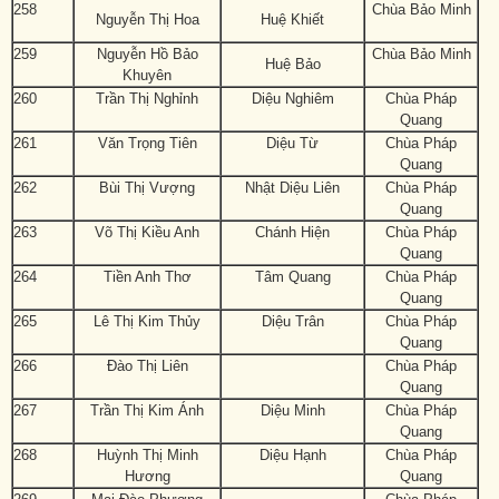
258
Chùa Bảo Minh
Nguyễn Thị Hoa
Huệ Khiết
259
Nguyễn Hồ Bảo
Chùa Bảo Minh
Huệ Bảo
Khuyên
260
Trần Thị Nghỉnh
Diệu Nghiêm
Chùa Pháp
Quang
261
Văn Trọng Tiên
Diệu Từ
Chùa Pháp
Quang
262
Bùi Thị Vượng
Nhật Diệu Liên
Chùa Pháp
Quang
263
Võ Thị Kiều Anh
Chánh Hiện
Chùa Pháp
Quang
264
Tiền Anh Thơ
Tâm Quang
Chùa Pháp
Quang
265
Lê Thị Kim Thủy
Diệu Trân
Chùa Pháp
Quang
266
Đào Thị Liên
Chùa Pháp
Quang
267
Trần Thị Kim Ánh
Diệu Minh
Chùa Pháp
Quang
268
Huỳnh Thị Minh
Diệu Hạnh
Chùa Pháp
Hương
Quang