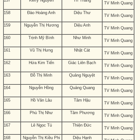
157
Kerry Nguyễn
Trí Thắng
TV Minh Quang
158
Đào Hoàng Anh
Diệu Thư
TV Minh Quang
159
Nguyễn Thị Hương
Diệu Anh
TV Minh Quang
160
Trịnh Mỹ Bình
Như Minh
TV Minh Quang
161
Vũ Thị Hưng
Nhật Cát
TV Minh Quang
162
Hứa Kim Tiến
Giác Liên Bạch
TV Minh Quang
163
Đỗ Thị Minh
Quảng Nguyệt
TV Minh Quang
164
Nguyễn Hồng
Quảng Quang
TV Minh Quang
165
Hồ Văn Lâu
Tâm Hậu
TV Minh Quang
166
Phù Thị Như
Tâm Phương
TV Minh Quang
167
Lê Ngọc Tú
Thiện Đức
TV Minh Quang
168
Nguyễn Thị Kiều Phi
Diệu Hạnh