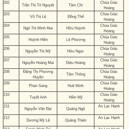
202
Chùa Giác
Trần Thị Tô Nguyệt
Tâm Chi
Hoàng
203
Chùa Giác
Võ Thị Lệ
Đồng Thể
Hoàng
204
Chùa Giác
Ngô Thị Minh Mai
Hữu Huỳnh
Hoàng
205
Chùa Giác
Huỳnh Hiền
Lệ Phương
Hoàng
206
Chùa Giác
Nguyễn Thị Mỹ
Hữu Ngọc
Hoàng
207
Chùa Giác
Nguyễn Hoàng Mai
Diệu Hoàng
Hoàng
208
Đặng Thị Phương
Chùa Giác
Tâm Thông
Huyền
Hoàng
209
Chùa Giác
Phan Sang
Huệ Minh
Hoàng
210
Chùa Giác
Tuyết Anh
Hiền Mỹ
Hoàng
211
An Lạc Hạnh
Nguyễn Văn Đại
Quảng Ngộ
212
An Lạc Hạnh
Dương Mỹ Lệ
Quảng Thiện