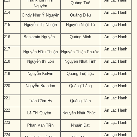
213
Frank Minh Trí
An Lạc Hạnh
Quảng Tuệ
Nguyễn
214
An Lạc Hạnh
Cindy Như Ý Nguyễn
Quảng Diệu
215
Nguyễn Thị Nhuận
Nguyên Nhật Tú
An Lạc Hạnh
216
Benjamin Nguyễn
Quảng Minh
An Lạc Hạnh
217
An Lạc Hạnh
Nguyễn Hữu Thuận
Nguyên Thiện Phước
218
Nguyễn thi Lôïi
Nguyên Nhật Tịnh
An Lạc Hạnh
219
Nguyễn Kelvin
Quảng Tuệ Lộc
An Lạc Hạnh
220
Nguyễn Brandon
QuảngThắng
An Lạc Hạnh
221
An Lạc Hạnh
Trần Cẩm Hy
Quảng Tâm
222
An Lạc Hạnh
Lê Thị Quyên
Nguyên Nhật Phúc
223
An Lạc Hạnh
Phan Văn Tiền
Nhuận Đạt
224
An Lạc Hạnh