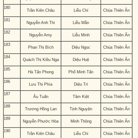
180
Trần Kiên Châu
Liễu Chí
Chùa Thiên Ấn
181
Nguyễn Anh Thi
Liễu Mẫn
Chùa Thiên Ấn
182
Nguyễn Amy
Liễu Minh
Chùa Thiên Ấn
183
Phan Thị Bích
Diệu Ngọc
Chùa Thiên Ấn
184
Quách Thị Kiều Nga
Diệu Huệ
Chùa Thiên Ấn
185
Hà Tấn Phong
Phổ Minh Tấn
Chùa Thiên Ấn
186
Lưu Thị Phìa
Diệu Trí
Chùa Thiên Ấn
187
Âu Tuấn
Tâm Kiệt
Chùa Thiên Ấn
188
Trương Hồng Lan
Tịnh Nguyện
Chùa Thiên Ấn
189
Nguyễn Phước Hòa
Minh Thông
Chùa Thiên Ấn
190
Trần Kiên Châu
Liễu Chí
Chùa Thiên Ấn