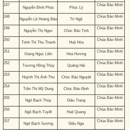
247
Chùa Bảo Minh
Nguyễn Đình Phúc
Phúc Lý
248
Chùa Bảo Minh
Nguyễn Lê Hoàng Bảo
Trí Ngộ
249
Chùa Bảo Minh
Nguyễn Thị Ngọc
Chúc Bảo Tịnh
250
Chùa Bảo Minh
Trịnh Thị Thu Thanh
Huệ Hòa
251
Chùa Bảo Minh
Giang Ngọc Liên
Hoa Hương
252
Chùa Bảo Minh
Trương Hồng Thủy
Quảng Hải
253
Chùa Bảo Minh
Huỳnh Thị Ánh Thu
Chúc Bảo Nguyệt
254
Chùa Bảo Minh
Trần Thị Mỹ Dung
Chúc Bảo Định
255
Chùa Bảo Minh
Ngô Bạch Thùy
Diệu Trang
256
Chùa Bảo Minh
Ngô Bạch Tuyết
Huệ Quang
257
Chùa Bảo Minh
Ngô Bạch Sương
Diệu Nga