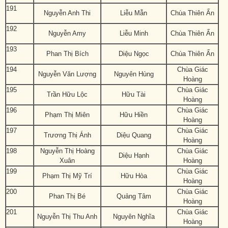
191
Nguyễn Anh Thi
Liễu Mẫn
Chùa Thiên Ấn
192
Nguyễn Amy
Liễu Minh
Chùa Thiên Ấn
193
Phan Thị Bích
Diệu Ngọc
Chùa Thiên Ấn
194
Chùa Giác
Nguyễn Văn Lượng
Nguyên Hùng
Hoàng
195
Chùa Giác
Trần Hữu Lộc
Hữu Tài
Hoàng
196
Chùa Giác
Phạm Thị Miên
Hữu Hiền
Hoàng
197
Chùa Giác
Trương Thị Ánh
Diệu Quang
Hoàng
198
Nguyễn Thị Hoàng
Chùa Giác
Diệu Hạnh
Xuân
Hoàng
199
Chùa Giác
Phạm Thị Mỹ Trí
Hữu Hòa
Hoàng
200
Chùa Giác
Phan Thị Bé
Quảng Tâm
Hoàng
201
Chùa Giác
Nguyễn Thị Thu Anh
Nguyên Nghĩa
Hoàng