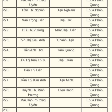
269
Mai Đào Phương
Chùa Pháp
Uyên
Quang
270
Trần Thị Nghỉnh
Diệu Nghiêm
Chùa Pháp
Quang
271
Văn Trọng Tiên
Diệu Từ
Chùa Pháp
Quang
272
Bùi Thị Vượng
Nhật Diệu Liên
Chùa Pháp
Quang
273
Võ Thị Kiều Anh
Chánh Hiện
Chùa Pháp
Quang
274
Tiền Anh Thơ
Tâm Quang
Chùa Pháp
Quang
275
Lê Thị Kim Thủy
Diệu Trân
Chùa Pháp
Quang
276
Đào Thị Liên
Chùa Pháp
Quang
277
Trần Thị Kim Ánh
Diệu Minh
Chùa Pháp
Quang
278
Huỳnh Thị Minh
Diệu Hạnh
Chùa Pháp
Hương
Quang
279
Mai Đào Phương
Chùa Pháp
Uyên
Quang
280