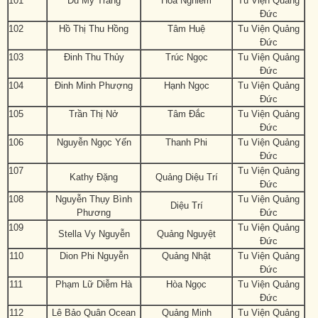
101
Du Mỹ Trang
Hoa Nghiêm
Tu Viện Quảng
Đức
102
Hồ Thị Thu Hồng
Tâm Huệ
Tu Viện Quảng
Đức
103
Đinh Thu Thủy
Trúc Ngọc
Tu Viện Quảng
Đức
104
Đinh Minh Phượng
Hạnh Ngọc
Tu Viện Quảng
Đức
105
Trần Thị Nở
Tâm Đắc
Tu Viện Quảng
Đức
106
Nguyễn Ngọc Yến
Thanh Phi
Tu Viện Quảng
Đức
107
Tu Viện Quảng
Kathy Đặng
Quảng Diệu Trí
Đức
108
Nguyễn Thụy Bình
Tu Viện Quảng
Diệu Trí
Phương
Đức
109
Tu Viện Quảng
Stella Vy Nguyễn
Quảng Nguyệt
Đức
110
Dion Phi Nguyễn
Quảng Nhật
Tu Viện Quảng
Đức
111
Phạm Lữ Diễm Hà
Hòa Ngọc
Tu Viện Quảng
Đức
112
Lê Bảo Quân Ocean
Quảng Minh
Tu Viện Quảng