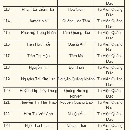
Đức
113
Phạm Lữ Diễm Hân
Hòa Niệm
Tu Viện Quảng
Đức
114
James Mai
Quảng Hòa Tâm
Tu Viện Quảng
Đức
115
Phương Trọng Nhân
Tâm Quảng Hóa
Tu Viện Quảng
Đức
116
Trần Hữu Huề
Quảng An
Tu Viện Quảng
Đức
117
Trần Thị Mận
Tâm Mỹ
Tu Viện Quảng
Đức
118
Nguyễn Trí
Bổn Tiến
Tu Viện Quảng
Đức
119
Nguyễn Thị Kim Lan
Nguyên Quảng Khánh
Tu Viện Quảng
Đức
120
Huỳnh Thị Thùy Trang
Quảng Hương
Tu Viện Quảng
Nghiêm
Đức
121
Nguyễn Thị Thu Thảo
Nguyên Quảng Bảo
Tu Viện Quảng
Đức
122
Hứa Thị Vân Anh
Nhuận Ân
Tu Viện Quảng
Đức
123
Ngô Thanh Lâm
Nhuận Thái
Tu Viện Quảng