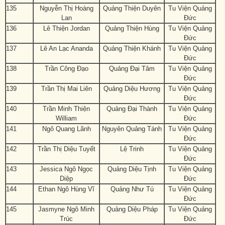
135
Nguyễn Thị Hoàng
Quảng Thiện Duyên
Tu Viện Quảng
Lan
Đức
136
Lê Thiện Jordan
Quảng Thiện Hùng
Tu Viện Quảng
Đức
137
Lê An Lạc Ananda
Quảng Thiện Khánh
Tu Viện Quảng
Đức
138
Trần Công Đạo
Quảng Đại Tâm
Tu Viện Quảng
Đức
139
Trần Thị Mai Liên
Quảng Diệu Hương
Tu Viện Quảng
Đức
140
Trần Minh Thiện
Quảng Đại Thành
Tu Viện Quảng
William
Đức
141
Ngô Quang Lãnh
Nguyên Quảng Tánh
Tu Viện Quảng
Đức
142
Trần Thị Diệu Tuyết
Lệ Trinh
Tu Viện Quảng
Đức
143
Jessica Ngô Ngọc
Quảng Diệu Tịnh
Tu Viện Quảng
Diệp
Đức
144
Ethan Ngô Hùng Vĩ
Quảng Như Tú
Tu Viện Quảng
Đức
145
Jasmyne Ngô Minh
Quảng Diệu Pháp
Tu Viện Quảng
Trúc
Đức