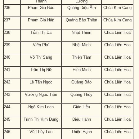
Thanh
Lương
236
Phạm Gia Bảo
Quảng Diệu Âm
Chùa Kim Cang
237
Phạm Gia Hân
Quảng Bảo Thiện
Chùa Kim Cang
238
Trần Thị Đa
Nhật Thiện
Chùa Liên Hoa
239
Viên Phù
Nhật Minh
Chùa Liên Hoa
240
Võ Thị Sang
Thiện Tâm
Chùa Liên Hoa
241
Trần Thị Nữ
Hiền Minh
Chùa Liên Hoa
242
Lê Tấn Ngọc
Quảng Bảo
Chùa Liên Hoa
243
Vương Ngọc Tiên
Quảng Thủy
Chùa Liên Hoa
244
Ngô Kim Loan
Giác Liễu
Chùa Liên Hoa
245
Trịnh Thị Kim Dung
Diệu Hạnh
Chùa Liên Hoa
246
Vũ Thúy Lan
Thiện Hạnh
Chùa Liên Hoa