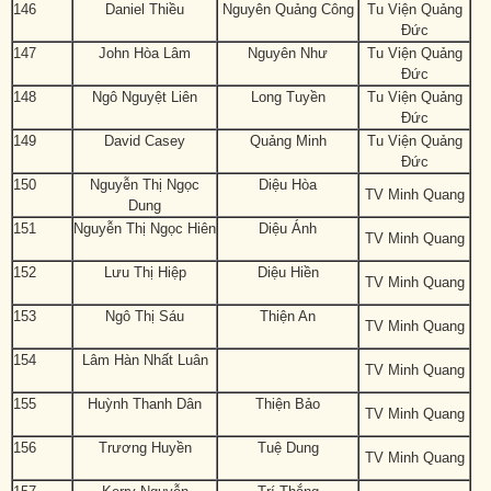
146
Daniel Thiều
Nguyên Quảng Công
Tu Viện Quảng
Đức
147
John Hòa Lâm
Nguyên Như
Tu Viện Quảng
Đức
148
Ngô Nguyệt Liên
Long Tuyền
Tu Viện Quảng
Đức
149
David Casey
Quảng Minh
Tu Viện Quảng
Đức
150
Nguyễn Thị Ngọc
Diệu Hòa
TV Minh Quang
Dung
151
Nguyễn Thị Ngọc Hiên
Diệu Ánh
TV Minh Quang
152
Lưu Thị Hiệp
Diệu Hiền
TV Minh Quang
153
Ngô Thị Sáu
Thiện An
TV Minh Quang
154
Lâm Hàn Nhất Luân
TV Minh Quang
155
Huỳnh Thanh Dân
Thiện Bảo
TV Minh Quang
156
Trương Huyền
Tuệ Dung
TV Minh Quang