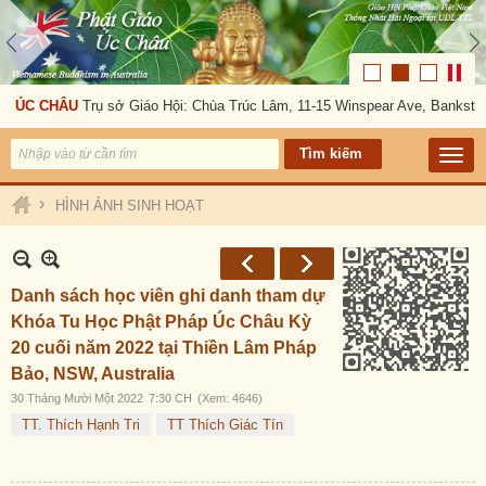
O ÚC CHÂU
Trụ sở Giáo Hội: Chùa Trúc Lâm, 11-15 Winspear Ave, Bankstow
›
HÌNH ẢNH SINH HOẠT
Danh sách học viên ghi danh tham dự
Khóa Tu Học Phật Pháp Úc Châu Kỳ
20 cuối năm 2022 tại Thiền Lâm Pháp
Bảo, NSW, Australia
30 Tháng Mười Một 2022
7:30 CH
(Xem: 4646)
TT. Thích Hạnh Tri
TT Thích Giác Tín