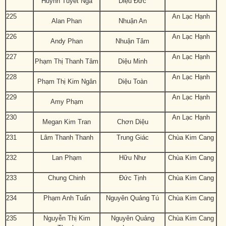
Huỳnh Tuyết Nga
Diệu Đức
225
An Lạc Hạnh
Alan Phan
Nhuận An
226
An Lạc Hạnh
Andy Phan
Nhuận Tâm
227
An Lạc Hạnh
Phạm Thị Thanh Tâm
Diệu Minh
228
An Lạc Hạnh
Phạm Thị Kim Ngân
Diệu Toàn
229
An Lạc Hạnh
Amy Phạm
230
An Lạc Hạnh
Megan Kim Tran
Chơn Diệu
231
Lâm Thanh Thanh
Trung Giác
Chùa Kim Cang
232
Lan Phạm
Hữu Như
Chùa Kim Cang
233
Chung Chinh
Đức Tịnh
Chùa Kim Cang
234
Phạm Anh Tuấn
Nguyên Quảng Tú
Chùa Kim Cang
235
Nguyễn Thị Kim
Nguyên Quảng
Chùa Kim Cang