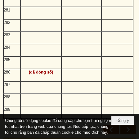
281
282
283
284
285
286
(đã đóng sổ)
287
288
289
Chúng tôi sử dụng cookie để cung cấp cho bạn trải nghiệm
Đồng ý
tốt nhất trên trang web của chúng tôi. Nếu tiếp tục, chúng
tôi cho rằng bạn đã chấp thuận cookie cho mục đích này.