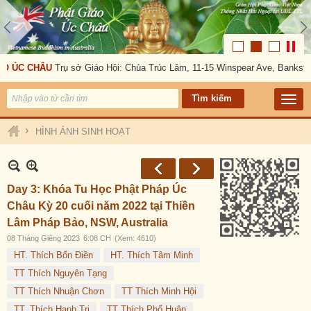
 CHÂU
Trụ sở Giáo Hội: Chùa Trúc Lâm, 11-15 Winspear Ave, Bankstown, N
›
HÌNH ẢNH SINH HOẠT
Day 3: Khóa Tu Học Phật Pháp Úc
Châu Kỳ 20 cuối năm 2022 tại Thiền
Lâm Pháp Bảo, NSW, Australia
08 Tháng Giêng 2023
6:08 CH
(Xem: 4610)
HT. Thích Bổn Điền
HT. Thích Tâm Minh
TT Thích Nguyên Tạng
TT Thích Nhuận Chơn
TT Thích Minh Hội
TT. Thích Hạnh Tri
TT Thích Phổ Huân