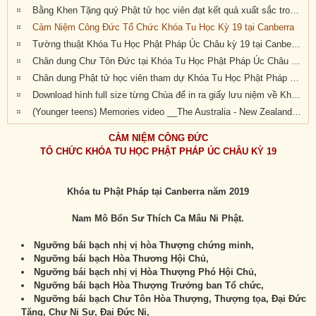
Bằng Khen Tặng quý Phật tử học viên đạt kết quả xuất sắc trong kỳ thi cuối khóa
Cảm Niệm Công Đức Tổ Chức Khóa Tu Học Kỳ 19 tại Canberra
Tường thuật Khóa Tu Học Phật Pháp Úc Châu kỳ 19 tại Canberra
Chân dung Chư Tôn Đức tại Khóa Tu Học Phật Pháp Úc Châu kỳ 19
Chân dung Phật tử học viên tham dự Khóa Tu Học Phật Pháp Úc Châu kỳ 19 tại Canberra
Download hình full size từng Chùa để in ra giấy lưu niệm về Khóa Tu Học Phật Pháp Úc Châu Kỳ 20 (2019) tại Canberra, Úc Châu
(Younger teens) Memories video __The Australia - New Zealand 19th National Summer Retreat in Canberra (27-31 Dec 2019)
CẢM NIỆM CÔNG ĐỨC
TỔ CHỨC KHÓA TU HỌC PHẬT PHÁP ÚC CHÂU KỲ 19
Khóa tu Phật Pháp tại Canberra năm 2019
Nam Mô Bổn Sư Thích Ca Mâu Ni Phật.
Ngưỡng bái bạch nhị vị hòa Thượng chứng minh,
Ngưỡng bái bạch Hòa Thương Hội Chủ,
Ngưỡng bái bạch nhị vị Hòa Thượng Phó Hội Chủ,
Ngưỡng bái bạch Hòa Thượng Trưởng ban Tổ chức,
Ngưỡng bái bạch Chư Tôn Hòa Thượng, Thượng tọa, Đại Đức
Tăng, Chư Ni Sư, Đại Đức Ni,