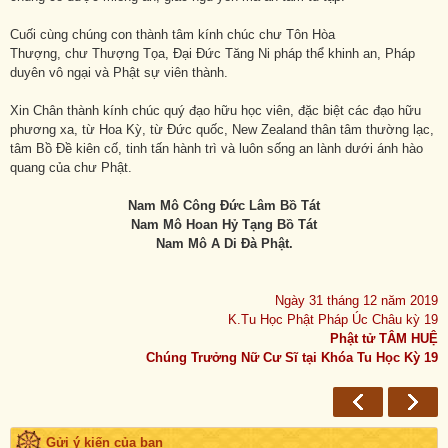
Cuối cùng chúng con thành tâm kính chúc chư Tôn Hòa
Thượng, chư Thượng Tọa, Đại Đức Tăng Ni pháp thể khinh an, Pháp
duyên vô ngại và Phật sự viên thành.
Xin Chân thành kính chúc quý đạo hữu học viên, đặc biệt các đạo hữu
phương xa, từ Hoa Kỳ, từ Đức quốc, New Zealand thân tâm thường lạc,
tâm Bồ Đề kiên cố, tinh tấn hành trì và luôn sống an lành dưới ánh hào
quang của chư Phật.
Nam Mô Công Đức Lâm Bồ Tát
Nam Mô Hoan Hỷ Tạng Bồ Tát
Nam Mô A Di Đà Phật.
Ngày 31 tháng 12 năm 2019
K.Tu Học Phật Pháp Úc Châu kỳ 19
Phật tử TÂM HUỆ
Chúng Trưởng Nữ Cư Sĩ tại Khóa Tu Học Kỳ 19
Gửi ý kiến của bạn