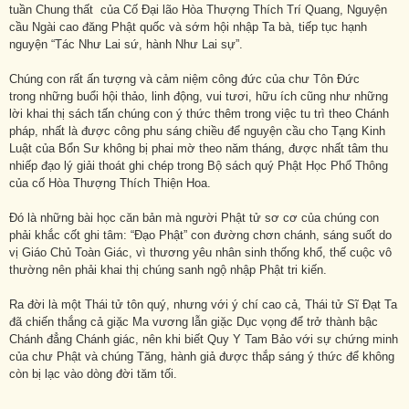
tuần Chung thất của Cố Đại lão Hòa Thượng Thích Trí Quang, Nguyện
cầu Ngài cao đăng Phật quốc và sớm hội nhập Ta bà, tiếp tục hạnh
nguyện “Tác Như Lai sứ, hành Như Lai sự”.
Chúng con rất ấn tượng và cảm niệm công đức của chư Tôn Đức
trong những buổi hội thảo, linh động, vui tươi, hữu ích cũng như những
lời khai thị sách tấn chúng con ý thức thêm trong việc tu trì theo Chánh
pháp, nhất là được công phu sáng chiều để nguyện cầu cho Tạng Kinh
Luật của Bổn Sư không bị phai mờ theo năm tháng, được nhất tâm thu
nhiếp đạo lý giải thoát ghi chép trong Bộ sách quý Phật Học Phổ Thông
của cố Hòa Thượng Thích Thiện Hoa.
Đó là những bài học căn bản mà người Phật tử sơ cơ của chúng con
phải khắc cốt ghi tâm: “Đạo Phật” con đường chơn chánh, sáng suốt do
vị Giáo Chủ Toàn Giác, vì thương yêu nhân sinh thống khổ, thế cuộc vô
thường nên phải khai thị chúng sanh ngộ nhập Phật tri kiến.
Ra đời là một Thái tử tôn quý, nhưng với ý chí cao cả, Thái tử Sĩ Đạt Ta
đã chiến thắng cả giặc Ma vương lẫn giặc Dục vọng để trở thành bậc
Chánh đẳng Chánh giác, nên khi biết Quy Y Tam Bảo với sự chứng minh
của chư Phật và chúng Tăng, hành giả được thắp sáng ý thức để không
còn bị lạc vào dòng đời tăm tối.