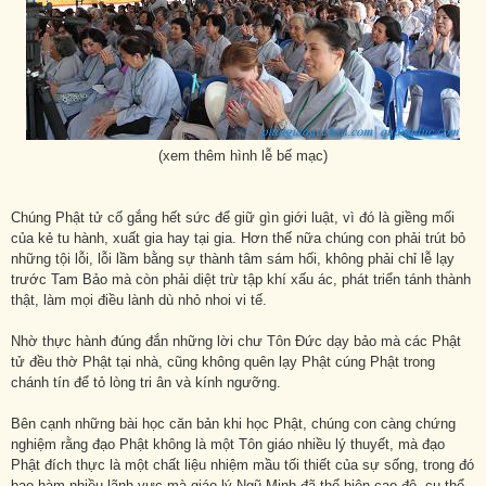
(xem thêm hình lễ bế mạc)
Chúng Phật tử cố gắng hết sức để giữ gìn giới luật, vì đó là giềng mối
của kẻ tu hành, xuất gia hay tại gia. Hơn thế nữa chúng con phải trút bỏ
những tội lỗi, lỗi lầm bằng sự thành tâm sám hối, không phải chỉ lễ lạy
trước Tam Bảo mà còn phải diệt trừ tập khí xấu ác, phát triển tánh thành
thật, làm mọi điều lành dù nhỏ nhoi vi tế.
Nhờ thực hành đúng đắn những lời chư Tôn Đức dạy bảo mà các Phật
tử đều thờ Phật tại nhà, cũng không quên lạy Phật cúng Phật trong
chánh tín để tỏ lòng tri ân và kính ngưỡng.
Bên cạnh những bài học căn bản khi học Phật, chúng con càng chứng
nghiệm rằng đạo Phật không là một Tôn giáo nhiều lý thuyết, mà đạo
Phật đích thực là một chất liệu nhiệm mầu tối thiết của sự sống, trong đó
bao hàm nhiều lãnh vực mà giáo lý Ngũ Minh đã thể hiện cao độ, cụ thể