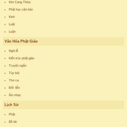
Kim Cang Thừa
Phật học căn bản
Kinh
Luật
Luận
Văn Hóa Phật Giáo
Nghi lễ
Kiến trúc phật giáo
Truyện ngắn
Tùy bút
Thơ ca
Đối- liễn
Âm nhạc
Lịch Sử
Phật
Bồ tát