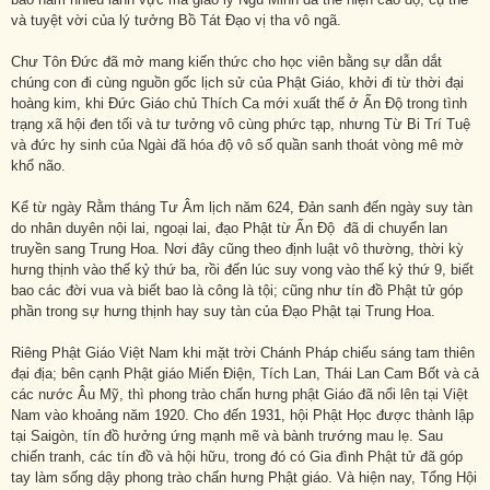
và tuyệt vời của lý tưởng Bồ Tát Đạo vị tha vô ngã.
Chư Tôn Đức đã mở mang kiến thức cho học viên bằng sự dẫn dắt
chúng con đi cùng nguồn gốc lịch sử của Phật Giáo, khởi đi từ thời đại
hoàng kim, khi Đức Giáo chủ Thích Ca mới xuất thế ở Ấn Độ trong tình
trạng xã hội đen tối và tư tưởng vô cùng phức tạp, nhưng Từ Bi Trí Tuệ
và đức hy sinh của Ngài đã hóa độ vô số quần sanh thoát vòng mê mờ
khổ não.
Kể từ ngày Rằm tháng Tư Âm lịch năm 624, Đản sanh đến ngày suy tàn
do nhân duyên nội lai, ngoại lai, đạo Phật từ Ấn Độ đã di chuyển lan
truyền sang Trung Hoa. Nơi đây cũng theo định luật vô thường, thời kỳ
hưng thịnh vào thế kỷ thứ ba, rồi đến lúc suy vong vào thế kỷ thứ 9, biết
bao các đời vua và biết bao là công là tội; cũng như tín đồ Phật tử góp
phần trong sự hưng thịnh hay suy tàn của Đạo Phật tại Trung Hoa.
Riêng Phật Giáo Việt Nam khi mặt trời Chánh Pháp chiếu sáng tam thiên
đại địa; bên cạnh Phật giáo Miến Điện, Tích Lan, Thái Lan Cam Bốt và cả
các nước Âu Mỹ, thì phong trào chấn hưng phật Giáo đã nổi lên tại Việt
Nam vào khoảng năm 1920. Cho đến 1931, hội Phật Học được thành lập
tại Saigòn, tín đồ hưởng ứng mạnh mẽ và bành trướng mau lẹ. Sau
chiến tranh, các tín đồ và hội hữu, trong đó có Gia đình Phật tử đã góp
tay làm sống dậy phong trào chấn hưng Phật giáo. Và hiện nay, Tổng Hội