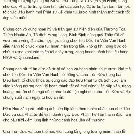
Thượng thượng Quảng hạ Ba và chư Tăng Ni Tu Viện Vạn Hạnh, cũng
như các Phật tử trung kiên tinh tấn của bổn tự, đã từ bi, tận tâm, tận lực
tổ chức điều hành mọi Phật sự để khóa tu được hình thành một cách tốt
đẹp viên mãn!
Chúng con vô cùng hoan hỷ và trân quý sự hiện diện của Thượng Tọa
Thích Nhuận An, Tổ đình Hưng Long, Bình Định cùng quý Thầy Cô đã
vượt nửa vòng địa cầu, hợp lực cùng chư Tôn Đức Tu Viện Vạn Hạnh
điều hành tổ chức khóa tu, hoàn mãn trong bầu không khí nóng bức có
chút hương khói của thiên tai cháy rừng, đang hoành hành hai tiểu bang
NSW và Queensland.
Chúng con rất tri ân đức độ từ bi vô hạn và hạnh nhẫn nhục vượt khó mà
chư Tôn Đức Tu Viện Vạn Hạnh nói riêng và chư Tôn Đức trong ban
Điều hành tổ chức khóa tu, cùng các đạo hữu Phật tử đã tích cực làm
việc không ngừng nghỉ để hoàn thành tất cả mọi công việc sắp xếp, trang
hoàng, nơi ăn chốn ngủ cũng như lo đủ tiện nghi cho chư Tôn Đức và đại
chúng suốt năm ngày tu học an ổn.
Đêm Hoa đăng với những ánh nến lấp lánh theo bước chân của chư Tôn
Đức và của Phật tử để vinh danh ngày Đức Phật Thế Tôn thành đạo, làm
cho bầu trời đêm lung linh những cánh hoa đèn dễ thương.
Chư Tôn Đức và toàn thể học viên cũng lắng lòng tưởng niệm nhân lễ