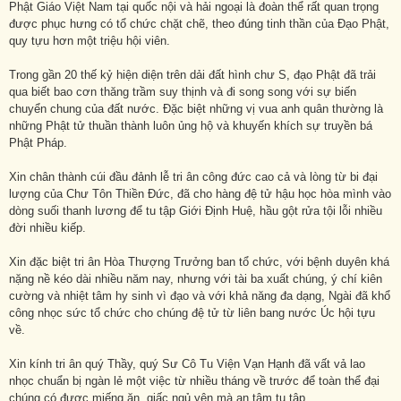
Phật Giáo Việt Nam tại quốc nội và hải ngoại là đoàn thể rất quan trọng
được phục hưng có tổ chức chặt chẽ, theo đúng tinh thần của Đạo Phật,
quy tựu hơn một triệu hội viên.
Trong gần 20 thế kỷ hiện diện trên dải đất hình chư S, đạo Phật đã trải
qua biết bao cơn thăng trầm suy thịnh và đi song song với sự biến
chuyển chung của đất nước. Đặc biệt những vị vua anh quân thường là
những Phật tử thuần thành luôn ủng hộ và khuyến khích sự truyền bá
Phật Pháp.
Xin chân thành cúi đầu đảnh lễ tri ân công đức cao cả và lòng từ bi đại
lượng của Chư Tôn Thiền Đức, đã cho hàng đệ tử hậu học hòa mình vào
dòng suối thanh lương để tu tập Giới Định Huệ, hầu gột rửa tội lỗi nhiều
đời nhiều kiếp.
Xin đặc biệt tri ân Hòa Thượng Trưởng ban tổ chức, với bệnh duyên khá
nặng nề kéo dài nhiều năm nay, nhưng với tài ba xuất chúng, ý chí kiên
cường và nhiệt tâm hy sinh vì đạo và với khả năng đa dạng, Ngài đã khổ
công nhọc sức tổ chức cho chúng đệ tử từ liên bang nước Úc hội tựu
về.
Xin kính tri ân quý Thầy, quý Sư Cô Tu Viện Vạn Hạnh đã vất vả lao
nhọc chuẩn bị ngàn lẻ một việc từ nhiều tháng về trước để toàn thể đại
chúng có được miếng ăn, giấc ngủ yên mà an tâm tu tập.