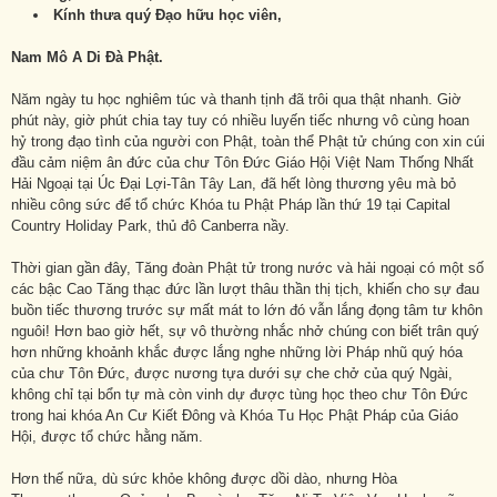
Kính thưa quý Đạo hữu học viên,
Nam Mô A Di Đà Phật.
Năm ngày tu học nghiêm túc và thanh tịnh đã trôi qua thật nhanh. Giờ
phút này, giờ phút chia tay tuy có nhiều luyến tiếc nhưng vô cùng hoan
hỷ trong đạo tình của người con Phật, toàn thể Phật tử chúng con xin cúi
đầu cảm niệm ân đức của chư Tôn Đức Giáo Hội Việt Nam Thống Nhất
Hải Ngoại tại Úc Đại Lợi-Tân Tây Lan, đã hết lòng thương yêu mà bỏ
nhiều công sức để tổ chức Khóa tu Phật Pháp lần thứ 19 tại Capital
Country Holiday Park, thủ đô Canberra nầy.
Thời gian gần đây, Tăng đoàn Phật tử trong nước và hải ngoại có một số
các bậc Cao Tăng thạc đức lần lượt thâu thần thị tịch, khiến cho sự đau
buồn tiếc thương trước sự mất mát to lớn đó vẫn lắng đọng tâm tư khôn
nguôi! Hơn bao giờ hết, sự vô thường nhắc nhở chúng con biết trân quý
hơn những khoảnh khắc được lắng nghe những lời Pháp nhũ quý hóa
của chư Tôn Đức, được nương tựa dưới sự che chở của quý Ngài,
không chỉ tại bổn tự mà còn vinh dự được tùng học theo chư Tôn Đức
trong hai khóa An Cư Kiết Đông và Khóa Tu Học Phật Pháp của Giáo
Hội, được tổ chức hằng năm.
Hơn thế nữa, dù sức khỏe không được dồi dào, nhưng Hòa