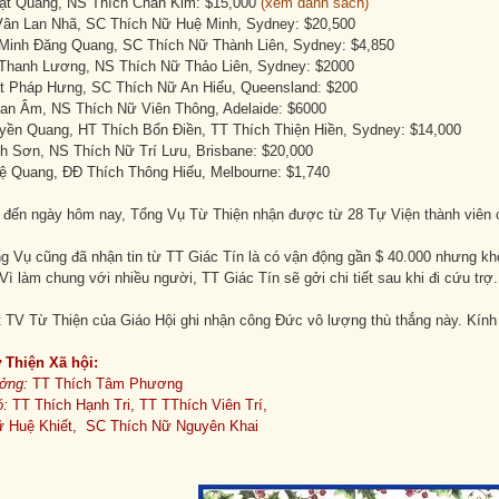
ật Quang, NS Thích Chân Kim: $15,000
(xem danh sách)
ân Lan Nhã, SC Thích Nữ Huệ Minh, Sydney: $20,500
 Minh Đăng Quang, SC Thích Nữ Thành Liên, Sydney: $4,850
 Thanh Lương, NS Thích Nữ Thảo Liên, Sydney: $2000
ất Pháp Hưng, SC Thích Nữ An Hiếu, Queensland: $200
an Âm, NS Thích Nữ Viên Thông, Adelaide: $6000
yền Quang, HT Thích Bổn Điền, TT Thích Thiện Hiền, Sydney: $14,000
nh Sơn, NS Thích Nữ Trí Lưu, Brisbane: $20,000
ệ Quang, ĐĐ Thích Thông Hiếu, Melbourne: $1,740
n đến ngày hôm nay, Tổng Vụ Từ Thiện nhận được từ 28 Tự Viện thành viên c
ng Vụ cũng đã nhận tin từ TT Giác Tín là có vận động gần $ 40.000 nhưng kh
ì làm chung với nhiều người, TT Giác Tín sẽ gởi chi tiết sau khi đi cứu trợ
t TV Từ Thiện của Giáo Hội ghi nhận công Đức vô lượng thù thắng này. Kính
 Thiện Xã hội:
ưởng:
TT Thích Tâm Phương
ó:
TT Thích Hạnh Tri, TT TThích Viên Trí,
 Huệ Khiết, SC Thích Nữ Nguyên Khai