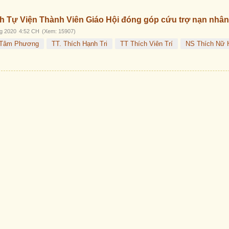
Trước
Sau
 Tự Viện Thành Viên Giáo Hội đóng góp cứu trợ nạn nhân
g 2020
4:52 CH
(Xem: 15907)
 Tâm Phương
TT. Thích Hạnh Tri
TT Thích Viên Trí
NS Thích Nữ H