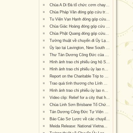
Chùa A Di Đà tổ chức cơm chay gây quỹ cứu trợ cháy rừng tại Úc châu (19.01.2020) 19/1/2020
Chùa Pháp Vân đóng góp cứu trợ nạn nhân cháy rừng tại Úc Châu
Tu Viện Vạn Hạnh đóng góp cứu trợ nạn nhân cháy rừng tại Úc Châu
Chùa Giác Hoàng đóng góp cứu trợ nạn nhân hỏa hoạn tại Úc Châu
Chùa Phật Quang đóng góp cứu trợ nạn nhân hỏa hoạn tại Úc Châu
Tường thuật về chuyến đi Ủy Lạo Nạn Nhân Hỏa Hoạn tại East Gippsland, VIC và Lavington, NSW
Ủy lạo tại Lavington, New South Wales
Thư Tán Dương Công Đức của Thượng Nghị Sĩ Tiểu Bang Victoria Tiến Sĩ Kiều Tiến Dũng gởi đến Chư Tôn Đức & Tự Viện thành viên Giáo Hội trong công cuộc đóng góp ủy lạo nạn nhân hỏa hoạn tại Úc Châu (Appreciation letters from Dr Kieu Tien Dung, State Member for South-Eastern Metropolitan Region, Victoria, Australia)
Hình ảnh trao chi phiếu ủng hộ Sở Cứu Hỏa tại tiểu bang Queensland, Úc Châu
Hình ảnh trao chi phiếu ủy lạo nạn nhân hỏa hoạn tại tiểu bang New South Wales (đợt 2)
Report on the Charitable Trip to offer Gifts of Loving Kindness to Bushfire Survivors in Victoria, New South Wales and Queensland
Trao quà tình thương cho Lính Cứu Hỏa và các gia đình nạn nhân hỏa hoạn tại Wandandian, New South Wales ngày 12/2/2020
Hình ảnh trao chi phiếu ủy lạo nạn nhân hỏa hoạn tại Queensland đợt 2
Video clip: Relief for a city that has been 73% burnt by the NSW bushfires | Vietnamese Buddhists in Australia
Chùa Linh Sơn Brisbane Tổ Chức Tiệc Chay Gây Quỹ Ủng Hộ Nạn Nhân Hỏa Hoạn Úc Châu (tối Thứ Bảy 15/2/2020)
Tán Dương Công Đức Tự Viện Thành Viên Giáo Hội đã đóng góp tịnh tài giúp đỡ nạn nhân hỏa hoạn tại Úc Châu
Báo Cáo Sơ Lược về các chuyến Ủy lạo Nạn Nhân Hỏa Hoạn tại Úc Châu đầu năm 2020
Meida Release: National Vietnamese Buddhist Congregation Visit KI to give $55,500 to Local Auto Repair Project