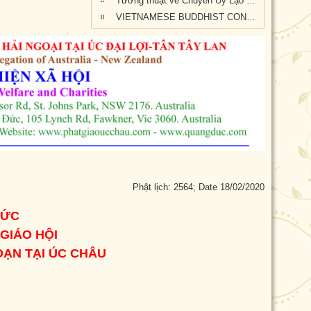
Tường thuật về Chuyến Ủy Lạo nạn nhân cháy rừng tại Kangaroo Island, Nam Úc (ngày 24/2/2020)
VIETNAMESE BUDDHIST CONGREGATION KANGAROO ISLAND VISIT
Phật lịch: 2564; Date 18/02/2020
ĐỨC
 GIÁO HỘI
ẠN TẠI ÚC CHÂU