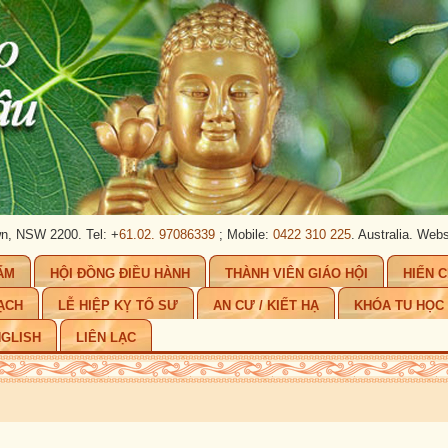
2200. Tel: +
61.02. 97086339
; Mobile:
0422 310 225
. Australia.
Website:
www
ẨM
HỘI ĐỒNG ĐIỀU HÀNH
THÀNH VIÊN GIÁO HỘI
HIẾN 
ẠCH
LỄ HIỆP KỴ TỔ SƯ
AN CƯ / KIẾT HẠ
KHÓA TU HỌC
GLISH
LIÊN LẠC