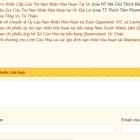
v/v Khẩn Cấp Cứu Trợ Nạn Nhân Hỏa Hoạn Tại Úc
(của HT Hội Chủ Thích Bả
u Gọi Cứu Trợ Nạn Nhân Hỏa Hoạn tại Úc Đại Lợi
(của TT Thích Tâm Phươn
ủa Tổng Vụ Từ Thiện
t về chuyến đi Ủy Lạo Nạn Nhân Hỏa Hoạn tại East Gippsland, VIC và Lavi
rao chi phiếu ủy lạo nạn nhân hỏa hoạn tại tiểu bang New South Wales (đợt 2)
rao chi phiếu ủng hộ Sở Cứu Hỏa tại tiểu bang Queensland, Úc Châu
ình thương cho Lính Cứu Hỏa và các gia đình nạn nhân hỏa hoạn tại Wandan
Trước
Sau
 kiến của bạn
ạn
Email của