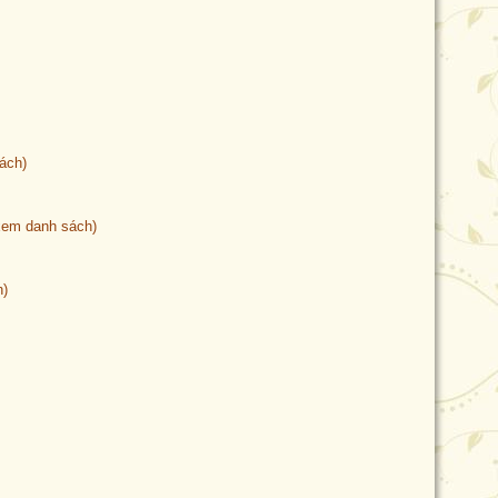
ách)
xem danh sách)
h)