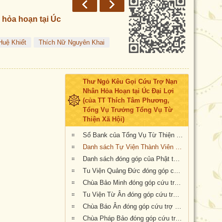
 hỏa hoạn tại Úc
uệ Khiết
Thích Nữ Nguyên Khai
Thư Ngỏ Kêu Gọi Cứu Trợ Nạn
Nhân Hỏa Hoạn tại Úc Đại Lợi
(của TT Thích Tâm Phương,
Tổng Vụ Trưởng Tổng Vụ Từ
Thiện Xã Hội)
Sổ Bank của Tổng Vụ Từ Thiện Xã Hội của Giáo Hội Phật Giáo Việt Nam Thống Nhất Hải Ngoại tại Úc Đại Lợi- Tân Tây Lan
Danh sách Tự Viện Thành Viên Giáo Hội đóng góp cứu trợ nạn nhân hỏa hoạn tại Úc
Danh sách đóng góp của Phật tử Bắc Úc
Tu Viện Quảng Đức đóng góp cứu trợ nạn nhân hỏa hoạn tại Úc Châu
Chùa Bảo Minh đóng góp cứu trợ nạn nhân hỏa hoạn tại Úc
Tu Viện Từ Ân đóng góp cứu trợ nạn nhân hỏa hoạn tại Úc
Chùa Báo Ân đóng góp cứu trợ nạn nhân hỏa hoạn tại Úc
Chùa Pháp Bảo đóng góp cứu trợ nạn nhân hỏa hoạn tại Úc