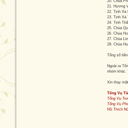
20. Chùa Ph
21. Hương V
22. Tịnh Xá
23. Tịnh Xá
24. Tịnh Th
25. Chùa Qu
26. Chùa Hu
27. Chùa Li
28. Chùa Hu
Tổng số tiề
Ngoài ra Tổ
nhóm khác. V
Xin thay mặ
Tổng Vụ Từ
Tổng Vụ Tr
Tổng Vụ Ph
NS Thích Nữ