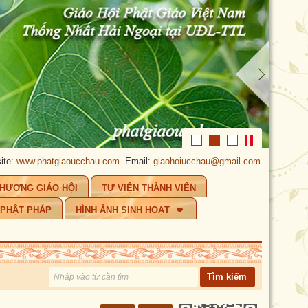
.phatgiaoucchau.com
. Email:
giaohoiucchau@gmail.com
.
PHẬT GIÁO ÚC
CHƯƠNG GIÁO HỘI
TỰ VIỆN THÀNH VIÊN
 PHẬT PHÁP
HÌNH ẢNH SINH HOẠT