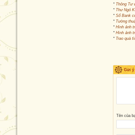
*
Thông Tư 
*
Thư Ngỏ Kê
*
Sổ Bank c
*
Tường thuậ
*
Hình ảnh t
*
Hình ảnh t
*
Trao quà t
Gửi ý
Tên của b