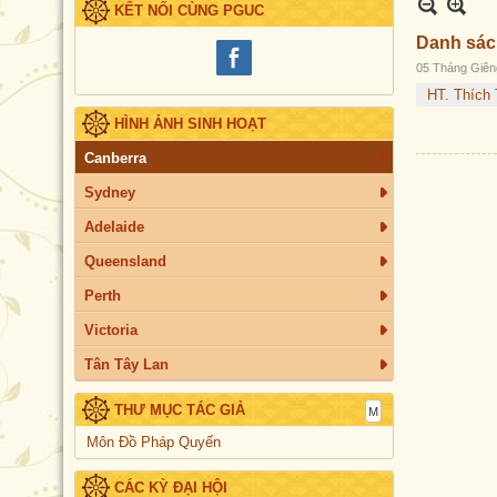
KẾT NỐI CÙNG PGUC
Danh sách
05 Tháng Giên
HT. Thích
HÌNH ẢNH SINH HOẠT
Canberra
Sydney
Adelaide
Queensland
Perth
Victoria
Tân Tây Lan
THƯ MỤC TÁC GIẢ
Môn Đồ Pháp Quyến
CÁC KỲ ĐẠI HỘI