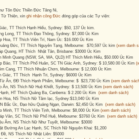
hư Tôn Đức Thiền Đức Tăng Ni,
Từ Thiện, xin
ghi nhận công Đức
đóng góp của các Tự viện:
Giác, TT Thích Hạnh Hiếu, Sydney: $50, 137 Úc kim.
g Long, TT Thích Đạo Thông, Sydney: $7,000 Úc Kim
p Hoa, TT Thích Viên Trí, Nam Úc: $16.000 Úc Kim
Quảng Đức, TT Thích Nguyên Tạng, Melbourne: $70,597 Úc kim
(xem danh s
p Quang, HT Thích Nhật Tân, Brisbane: $3000 Úc Kim
ện Minh Quang (NSW, SA, WA, QLD) HT Thích Minh Hiếu, $50.000 Úc Kim
p Bảo, TT Thích Phổ Huân, SC TN Giác Anh, Sydney: $ 10,580.00 Úc Kim
(
Kim Cang, TT Thích Nhuận Chơn, Melbourne: $ 12,000 Úc Kim
h Giác, TT Thích Hạnh Tri, Sydney: $6000 Úc Kim
 Từ Ân, ĐĐ Thích Hạnh Phẩm, Melbourne: $ $23,730 Úc Kim
(xem danh sác
o Ân, NS Thích Nữ Huệ Khiết, Sydney: $ 13,500 Úc Kim
(xem danh sách)
Hạnh, HT Thích Quảng Ba, Canberra: $ 2.200 Úc Kim
(xem danh sách)
ên Hoa, NS Thích Nữ Tâm lạc, Sydney:$13,040 Úc Kim
N Bắc Úc, Đạo hữu Quảng Ngạn, Darwin: $2,450 Úc Kim
(xem danh sách)
o Minh, TT Thích Viên Tịnh, Melbourne: $8,000 Úc Kim
(xem danh sách)
áp Vân, SC Thích Nữ Phổ Huệ, Melbourne: $3760 Úc Kim
(xem danh sách)
ệu Âm, NS Thích Nữ Như Tuyết, Melbourne: $3000
ật Đường An Lạc Hạnh, SC Thích Nữ Nguyên Khai: $1,200
 Đề, NS Thích Nữ Nhật Liên: $5000