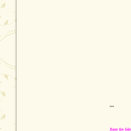
***
Xem tin liê