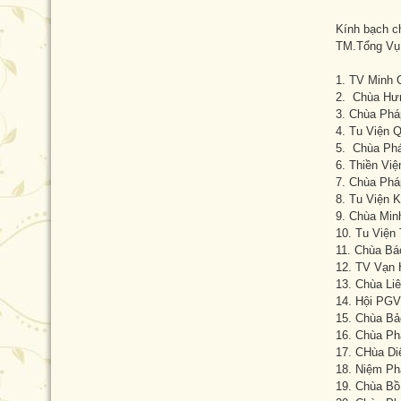
Kính bạch c
TM.Tổng Vụ 
1. TV Minh 
2. Chùa Hưn
3. Chùa Phá
4. Tu Viện 
5. Chùa Phá
6. Thiền Vi
7. Chùa Phá
8. Tu Viện 
9. Chùa Min
10. Tu Viện
11. Chùa Bá
12. TV Vạn 
13. Chùa Li
14. Hội PGV
15. Chùa Bả
16. Chùa Ph
17. CHùa Di
18. Niệm Ph
19. Chùa Bồ