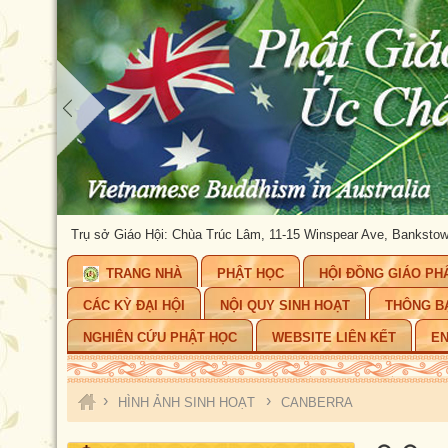
HÂU
Trụ sở Giáo Hội: Chùa Trúc Lâm, 11-15 Winspear Ave, Bankstown, NSW 
TRANG NHÀ
PHẬT HỌC
HỘI ĐỒNG GIÁO PH
CÁC KỲ ĐẠI HỘI
NỘI QUY SINH HOẠT
THÔNG B
NGHIÊN CỨU PHẬT HỌC
WEBSITE LIÊN KẾT
EN
›
›
HÌNH ẢNH SINH HOẠT
CANBERRA