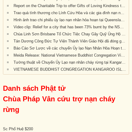
Report on the Charitable Trip to offer Gifts of Loving Kindness to Bushfire Survivors in Victoria, New South Wales and Queensland
Trao quà tình thương cho Lính Cứu Hỏa và các gia đình nạn nhân hỏa hoạn tại Wandandian, New South Wales ngày 12/2/2020
Hình ảnh trao chi phiếu ủy lạo nạn nhân hỏa hoạn tại Queensland đợt 2
Video clip: Relief for a city that has been 73% burnt by the NSW bushfires | Vietnamese Buddhists in Australia
Chùa Linh Sơn Brisbane Tổ Chức Tiệc Chay Gây Quỹ Ủng Hộ Nạn Nhân Hỏa Hoạn Úc Châu (tối Thứ Bảy 15/2/2020)
Tán Dương Công Đức Tự Viện Thành Viên Giáo Hội đã đóng góp tịnh tài giúp đỡ nạn nhân hỏa hoạn tại Úc Châu
Báo Cáo Sơ Lược về các chuyến Ủy lạo Nạn Nhân Hỏa Hoạn tại Úc Châu đầu năm 2020
Meida Release: National Vietnamese Buddhist Congregation Visit KI to give $55,500 to Local Auto Repair Project
Tường thuật về Chuyến Ủy Lạo nạn nhân cháy rừng tại Kangaroo Island, Nam Úc (ngày 24/2/2020)
VIETNAMESE BUDDHIST CONGREGATION KANGAROO ISLAND VISIT
Danh sách Phật tử
Chùa Pháp Vân cứu trợ nạn cháy
rừng
Sc Phổ Huệ $200