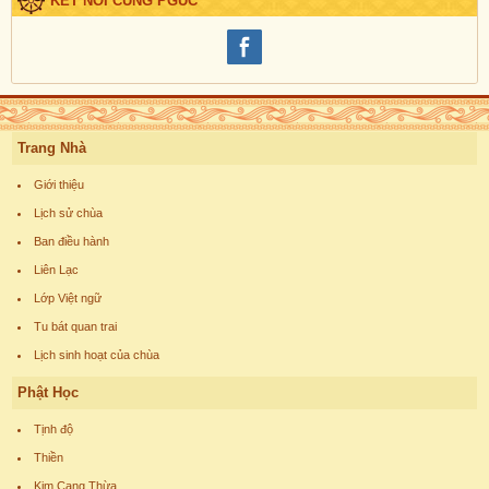
KẾT NỐI CÙNG PGUC
Trang Nhà
Giới thiệu
Lịch sử chùa
Ban điều hành
Liên Lạc
Lớp Việt ngữ
Tu bát quan trai
Lịch sinh hoạt của chùa
Phật Học
Tịnh độ
Thiền
Kim Cang Thừa