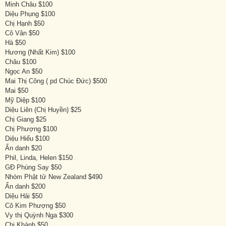
Minh Châu $100
Diệu Phụng $100
Chị Hạnh $50
Cô Vân $50
Hà $50
Hương (Nhất Kim) $100
Châu $100
Ngọc An $50
Mai Thị Công ( pd Chúc Đức) $500
Mai $50
Mỹ Diệp $100
Diệu Liên (Chị Huyền) $25
Chị Giang $25
Chị Phượng $100
Diệu Hiếu $100
Ẩn danh $20
Phil, Linda, Helen $150
GĐ Phùng Say $50
Nhóm Phật tử New Zealand $490
Ẩn danh $200
Diệu Hải $50
Cô Kim Phượng $50
Vy thị Quỳnh Nga $300
Chi Khánh $50