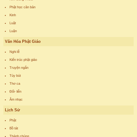
Phật học căn bản
Kinh
Luật
Luận
Văn Hóa Phật Giáo
Nghi lễ
Kiến trúc phật giáo
Truyện ngắn
Tùy bút
Thơ ca
Đối- liễn
Âm nhạc
Lịch Sử
Phật
Bồ tát
Thánh chúng