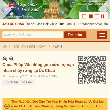
 GIÁO ÚC CHÂU
Trụ sở Giáo Hội: Chùa Trúc Lâm, 11-15 Winspear Ave, Ban
›
›
HÌNH ẢNH SINH HOẠT
PERTH
Chùa Pháp Vân đóng góp cứu trợ nạn
nhân cháy rừng tại Úc Châu
22 Tháng Giêng 2020
11:05 SA
(Xem: 12043)
Thích Nữ Phổ Huệ
Thư Ngỏ Kêu Gọi Cứu Trợ Nạn Nhân Hỏa Hoạn tại Úc Đại Lợi
(của TT Thích Tâm Phương, Tổng Vụ Trưởng Tổng Vụ Từ