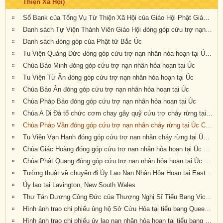
Thiện Xã Hội)
Sổ Bank của Tổng Vụ Từ Thiện Xã Hội của Giáo Hội Phật Giáo Việt Nam Thống Nhất Hải Ngoại tại Úc Đại Lợi- Tân Tây Lan
Danh sách Tự Viện Thành Viên Giáo Hội đóng góp cứu trợ nạn nhân hỏa hoạn tại Úc
Danh sách đóng góp của Phật tử Bắc Úc
Tu Viện Quảng Đức đóng góp cứu trợ nạn nhân hỏa hoạn tại Úc Châu
Chùa Bảo Minh đóng góp cứu trợ nạn nhân hỏa hoạn tại Úc
Tu Viện Từ Ân đóng góp cứu trợ nạn nhân hỏa hoạn tại Úc
Chùa Báo Ân đóng góp cứu trợ nạn nhân hỏa hoạn tại Úc
Chùa Pháp Bảo đóng góp cứu trợ nạn nhân hỏa hoạn tại Úc
Chùa A Di Đà tổ chức cơm chay gây quỹ cứu trợ cháy rừng tại Úc châu (19.01.2020) 19/1/2020
Chùa Pháp Vân đóng góp cứu trợ nạn nhân cháy rừng tại Úc Châu
Tu Viện Vạn Hạnh đóng góp cứu trợ nạn nhân cháy rừng tại Úc Châu
Chùa Giác Hoàng đóng góp cứu trợ nạn nhân hỏa hoạn tại Úc Châu
Chùa Phật Quang đóng góp cứu trợ nạn nhân hỏa hoạn tại Úc Châu
Tường thuật về chuyến đi Ủy Lạo Nạn Nhân Hỏa Hoạn tại East Gippsland, VIC và Lavington, NSW
Ủy lạo tại Lavington, New South Wales
Thư Tán Dương Công Đức của Thượng Nghị Sĩ Tiểu Bang Victoria Tiến Sĩ Kiều Tiến Dũng gởi đến Chư Tôn Đức & Tự Viện thành viên Giáo Hội trong công cuộc đóng góp ủy lạo nạn nhân hỏa hoạn tại Úc Châu (Appreciation letters from Dr Kieu Tien Dung, State Member for South-Eastern Metropolitan Region, Victoria, Australia)
Hình ảnh trao chi phiếu ủng hộ Sở Cứu Hỏa tại tiểu bang Queensland, Úc Châu
Hình ảnh trao chi phiếu ủy lạo nạn nhân hỏa hoạn tại tiểu bang New South Wales (đợt 2)