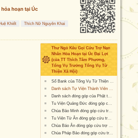
 hỏa hoạn tại Úc
uệ Khiết
Thích Nữ Nguyên Khai
Thư Ngỏ Kêu Gọi Cứu Trợ Nạn
Nhân Hỏa Hoạn tại Úc Đại Lợi
(của TT Thích Tâm Phương,
Tổng Vụ Trưởng Tổng Vụ Từ
Thiện Xã Hội)
Sổ Bank của Tổng Vụ Từ Thiện Xã Hội của Giáo Hội Phật Giáo Việt Nam Thống Nhất Hải Ngoại tại Úc Đại Lợi- Tân Tây Lan
Danh sách Tự Viện Thành Viên Giáo Hội đóng góp cứu trợ nạn nhân hỏa hoạn tại Úc
Danh sách đóng góp của Phật tử Bắc Úc
Tu Viện Quảng Đức đóng góp cứu trợ nạn nhân hỏa hoạn tại Úc Châu
Chùa Bảo Minh đóng góp cứu trợ nạn nhân hỏa hoạn tại Úc
Tu Viện Từ Ân đóng góp cứu trợ nạn nhân hỏa hoạn tại Úc
Chùa Báo Ân đóng góp cứu trợ nạn nhân hỏa hoạn tại Úc
Chùa Pháp Bảo đóng góp cứu trợ nạn nhân hỏa hoạn tại Úc