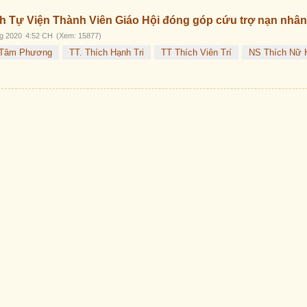
 Tự Viện Thành Viên Giáo Hội đóng góp cứu trợ nạn nhân
g 2020
4:52 CH
(Xem: 15877)
 Tâm Phương
TT. Thích Hạnh Tri
TT Thích Viên Trí
NS Thích Nữ H