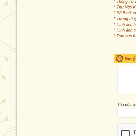
*
Thông Tư 
*
Thư Ngỏ Kê
*
Sổ Bank c
*
Tường thuậ
*
Hình ảnh t
*
Hình ảnh t
*
Trao quà t
Gửi ý
Tên của b