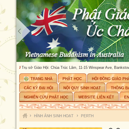
CHÂU
Trụ sở Giáo Hội: Chùa Trúc Lâm, 11-15 Winspear Ave, Bankstown, NSW
TRANG NHÀ
PHẬT HỌC
HỘI ĐỒNG GIÁO PH
CÁC KỲ ĐẠI HỘI
NỘI QUY SINH HOẠT
THÔNG B
NGHIÊN CỨU PHẬT HỌC
WEBSITE LIÊN KẾT
EN
›
›
HÌNH ẢNH SINH HOẠT
PERTH