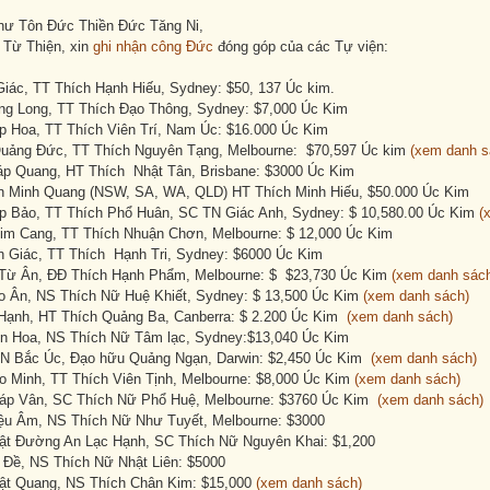
hư Tôn Đức Thiền Đức Tăng Ni,
Từ Thiện, xin
ghi nhận công Đức
đóng góp của các Tự viện:
Giác, TT Thích Hạnh Hiếu, Sydney: $50, 137 Úc kim.
g Long, TT Thích Đạo Thông, Sydney: $7,000 Úc Kim
p Hoa, TT Thích Viên Trí, Nam Úc: $16.000 Úc Kim
Quảng Đức, TT Thích Nguyên Tạng, Melbourne: $70,597 Úc kim
(xem danh s
p Quang, HT Thích Nhật Tân, Brisbane: $3000 Úc Kim
ện Minh Quang (NSW, SA, WA, QLD) HT Thích Minh Hiếu, $50.000 Úc Kim
p Bảo, TT Thích Phổ Huân, SC TN Giác Anh, Sydney: $ 10,580.00 Úc Kim
(
Kim Cang, TT Thích Nhuận Chơn, Melbourne: $ 12,000 Úc Kim
h Giác, TT Thích Hạnh Tri, Sydney: $6000 Úc Kim
 Từ Ân, ĐĐ Thích Hạnh Phẩm, Melbourne: $ $23,730 Úc Kim
(xem danh sác
o Ân, NS Thích Nữ Huệ Khiết, Sydney: $ 13,500 Úc Kim
(xem danh sách)
Hạnh, HT Thích Quảng Ba, Canberra: $ 2.200 Úc Kim
(xem danh sách)
ên Hoa, NS Thích Nữ Tâm lạc, Sydney:$13,040 Úc Kim
N Bắc Úc, Đạo hữu Quảng Ngạn, Darwin: $2,450 Úc Kim
(xem danh sách)
o Minh, TT Thích Viên Tịnh, Melbourne: $8,000 Úc Kim
(xem danh sách)
áp Vân, SC Thích Nữ Phổ Huệ, Melbourne: $3760 Úc Kim
(xem danh sách)
ệu Âm, NS Thích Nữ Như Tuyết, Melbourne: $3000
ật Đường An Lạc Hạnh, SC Thích Nữ Nguyên Khai: $1,200
 Đề, NS Thích Nữ Nhật Liên: $5000
ật Quang, NS Thích Chân Kim: $15,000
(xem danh sách)