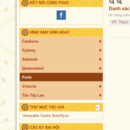
KẾT NỐI CÙNG PGUC
Danh sách
05 Tháng Giên
HT. Thích
HÌNH ẢNH SINH HOẠT
Canberra
Sydney
Adelaide
Queensland
Perth
Victoria
Tân Tây Lan
THƯ MỤC TÁC GIẢ
Venerable Sunim BomHyon
CÁC KỲ ĐẠI HỘI