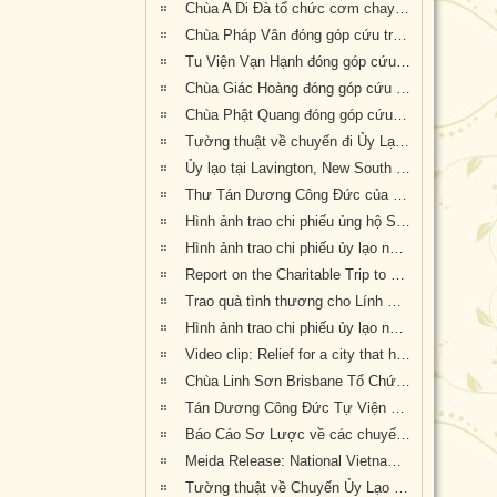
Chùa A Di Đà tổ chức cơm chay gây quỹ cứu trợ cháy rừng tại Úc châu (19.01.2020) 19/1/2020
Chùa Pháp Vân đóng góp cứu trợ nạn nhân cháy rừng tại Úc Châu
Tu Viện Vạn Hạnh đóng góp cứu trợ nạn nhân cháy rừng tại Úc Châu
Chùa Giác Hoàng đóng góp cứu trợ nạn nhân hỏa hoạn tại Úc Châu
Chùa Phật Quang đóng góp cứu trợ nạn nhân hỏa hoạn tại Úc Châu
Tường thuật về chuyến đi Ủy Lạo Nạn Nhân Hỏa Hoạn tại East Gippsland, VIC và Lavington, NSW
Ủy lạo tại Lavington, New South Wales
Thư Tán Dương Công Đức của Thượng Nghị Sĩ Tiểu Bang Victoria Tiến Sĩ Kiều Tiến Dũng gởi đến Chư Tôn Đức & Tự Viện thành viên Giáo Hội trong công cuộc đóng góp ủy lạo nạn nhân hỏa hoạn tại Úc Châu (Appreciation letters from Dr Kieu Tien Dung, State Member for South-Eastern Metropolitan Region, Victoria, Australia)
Hình ảnh trao chi phiếu ủng hộ Sở Cứu Hỏa tại tiểu bang Queensland, Úc Châu
Hình ảnh trao chi phiếu ủy lạo nạn nhân hỏa hoạn tại tiểu bang New South Wales (đợt 2)
Report on the Charitable Trip to offer Gifts of Loving Kindness to Bushfire Survivors in Victoria, New South Wales and Queensland
Trao quà tình thương cho Lính Cứu Hỏa và các gia đình nạn nhân hỏa hoạn tại Wandandian, New South Wales ngày 12/2/2020
Hình ảnh trao chi phiếu ủy lạo nạn nhân hỏa hoạn tại Queensland đợt 2
Video clip: Relief for a city that has been 73% burnt by the NSW bushfires | Vietnamese Buddhists in Australia
Chùa Linh Sơn Brisbane Tổ Chức Tiệc Chay Gây Quỹ Ủng Hộ Nạn Nhân Hỏa Hoạn Úc Châu (tối Thứ Bảy 15/2/2020)
Tán Dương Công Đức Tự Viện Thành Viên Giáo Hội đã đóng góp tịnh tài giúp đỡ nạn nhân hỏa hoạn tại Úc Châu
Báo Cáo Sơ Lược về các chuyến Ủy lạo Nạn Nhân Hỏa Hoạn tại Úc Châu đầu năm 2020
Meida Release: National Vietnamese Buddhist Congregation Visit KI to give $55,500 to Local Auto Repair Project
Tường thuật về Chuyến Ủy Lạo nạn nhân cháy rừng tại Kangaroo Island, Nam Úc (ngày 24/2/2020)