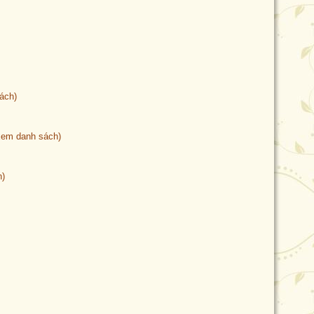
ách)
xem danh sách)
h)