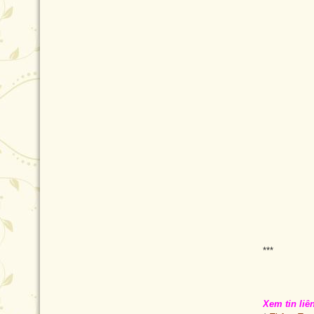
***
Xem tin liê