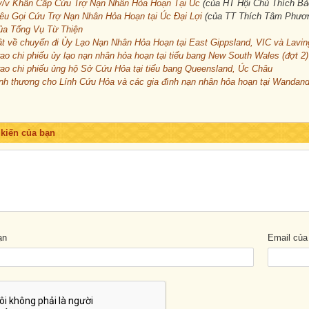
v/v Khẩn Cấp Cứu Trợ Nạn Nhân Hỏa Hoạn Tại Úc
(của HT Hội Chủ Thích Bả
u Gọi Cứu Trợ Nạn Nhân Hỏa Hoạn tại Úc Đại Lợi
(của TT Thích Tâm Phươn
ủa Tổng Vụ Từ Thiện
t về chuyến đi Ủy Lạo Nạn Nhân Hỏa Hoạn tại East Gippsland, VIC và Lavi
rao chi phiếu ủy lạo nạn nhân hỏa hoạn tại tiểu bang New South Wales (đợt 2)
rao chi phiếu ủng hộ Sở Cứu Hỏa tại tiểu bang Queensland, Úc Châu
ình thương cho Lính Cứu Hỏa và các gia đình nạn nhân hỏa hoạn tại Wandan
 kiến của bạn
ạn
Email của