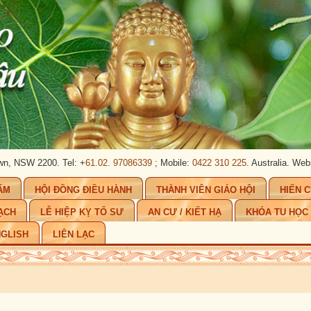
 2200. Tel: +
61.02. 97086339
; Mobile:
0422 310 225
. Australia.
Website:
ww
ẨM
HỘI ĐỒNG ĐIỀU HÀNH
THÀNH VIÊN GIÁO HỘI
HIẾN 
ẠCH
LỄ HIỆP KỴ TỔ SƯ
AN CƯ / KIẾT HẠ
KHÓA TU HỌC
GLISH
LIÊN LẠC