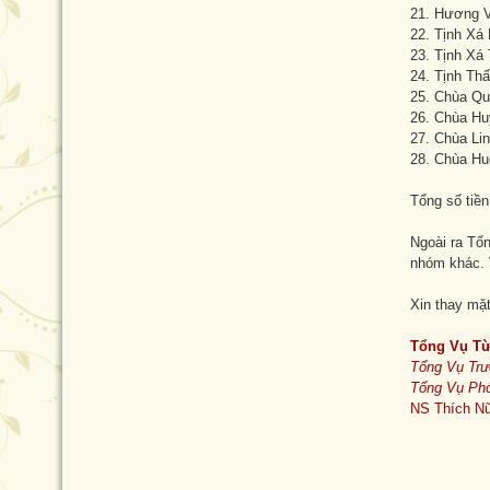
21. Hương V
22. Tịnh Xá
23. Tịnh Xá
24. Tịnh Th
25. Chùa Qu
26. Chùa Hu
27. Chùa Li
28. Chùa Hu
Tổng số tiề
Ngoài ra Tổ
nhóm khác. V
Xin thay mặ
Tổng Vụ Từ
Tổng Vụ Tr
Tổng Vụ Ph
NS Thích Nữ