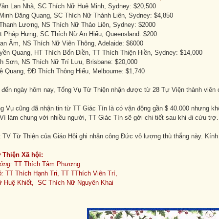
ân Lan Nhã, SC Thích Nữ Huệ Minh, Sydney: $20,500
 Minh Đăng Quang, SC Thích Nữ Thành Liên, Sydney: $4,850
 Thanh Lương, NS Thích Nữ Thảo Liên, Sydney: $2000
ất Pháp Hưng, SC Thích Nữ An Hiếu, Queensland: $200
an Âm, NS Thích Nữ Viên Thông, Adelaide: $6000
yền Quang, HT Thích Bổn Điền, TT Thích Thiện Hiền, Sydney: $14,000
nh Sơn, NS Thích Nữ Trí Lưu, Brisbane: $20,000
ệ Quang, ĐĐ Thích Thông Hiếu, Melbourne: $1,740
n đến ngày hôm nay, Tổng Vụ Từ Thiện nhận được từ 28 Tự Viện thành viên c
ng Vụ cũng đã nhận tin từ TT Giác Tín là có vận động gần $ 40.000 nhưng kh
ì làm chung với nhiều người, TT Giác Tín sẽ gởi chi tiết sau khi đi cứu trợ
t TV Từ Thiện của Giáo Hội ghi nhận công Đức vô lượng thù thắng này. Kính
 Thiện Xã hội:
ưởng:
TT Thích Tâm Phương
ó:
TT Thích Hạnh Tri, TT TThích Viên Trí,
 Huệ Khiết, SC Thích Nữ Nguyên Khai