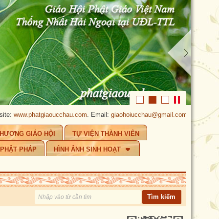
w.phatgiaoucchau.com
. Email:
giaohoiucchau@gmail.com
.
PHẬT GIÁO ÚC
CHƯƠNG GIÁO HỘI
TỰ VIỆN THÀNH VIÊN
 PHẬT PHÁP
HÌNH ẢNH SINH HOẠT