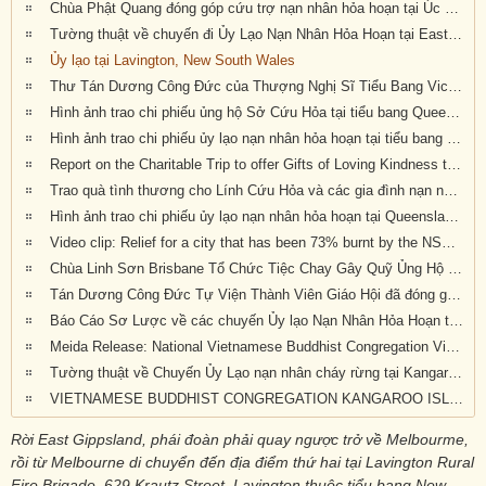
Chùa Phật Quang đóng góp cứu trợ nạn nhân hỏa hoạn tại Úc Châu
Tường thuật về chuyến đi Ủy Lạo Nạn Nhân Hỏa Hoạn tại East Gippsland, VIC và Lavington, NSW
Ủy lạo tại Lavington, New South Wales
Thư Tán Dương Công Đức của Thượng Nghị Sĩ Tiểu Bang Victoria Tiến Sĩ Kiều Tiến Dũng gởi đến Chư Tôn Đức & Tự Viện thành viên Giáo Hội trong công cuộc đóng góp ủy lạo nạn nhân hỏa hoạn tại Úc Châu (Appreciation letters from Dr Kieu Tien Dung, State Member for South-Eastern Metropolitan Region, Victoria, Australia)
Hình ảnh trao chi phiếu ủng hộ Sở Cứu Hỏa tại tiểu bang Queensland, Úc Châu
Hình ảnh trao chi phiếu ủy lạo nạn nhân hỏa hoạn tại tiểu bang New South Wales (đợt 2)
Report on the Charitable Trip to offer Gifts of Loving Kindness to Bushfire Survivors in Victoria, New South Wales and Queensland
Trao quà tình thương cho Lính Cứu Hỏa và các gia đình nạn nhân hỏa hoạn tại Wandandian, New South Wales ngày 12/2/2020
Hình ảnh trao chi phiếu ủy lạo nạn nhân hỏa hoạn tại Queensland đợt 2
Video clip: Relief for a city that has been 73% burnt by the NSW bushfires | Vietnamese Buddhists in Australia
Chùa Linh Sơn Brisbane Tổ Chức Tiệc Chay Gây Quỹ Ủng Hộ Nạn Nhân Hỏa Hoạn Úc Châu (tối Thứ Bảy 15/2/2020)
Tán Dương Công Đức Tự Viện Thành Viên Giáo Hội đã đóng góp tịnh tài giúp đỡ nạn nhân hỏa hoạn tại Úc Châu
Báo Cáo Sơ Lược về các chuyến Ủy lạo Nạn Nhân Hỏa Hoạn tại Úc Châu đầu năm 2020
Meida Release: National Vietnamese Buddhist Congregation Visit KI to give $55,500 to Local Auto Repair Project
Tường thuật về Chuyến Ủy Lạo nạn nhân cháy rừng tại Kangaroo Island, Nam Úc (ngày 24/2/2020)
VIETNAMESE BUDDHIST CONGREGATION KANGAROO ISLAND VISIT
Rời East Gippsland, phái đoàn phải quay ngược trở về Melbourme,
rồi từ Melbourne di chuyển đến địa điểm thứ hai tại Lavington Rural
Fire Brigade 629 Krautz Street Lavington thuộc tiểu bang New