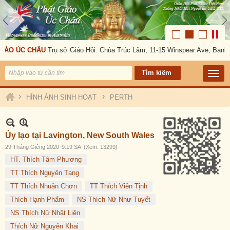
C CHÂU
Trụ sở Giáo Hội: Chùa Trúc Lâm, 11-15 Winspear Ave, Bankstown, 
›
›
HÌNH ẢNH SINH HOẠT
PERTH
Ủy lạo tại Lavington, New South Wales
29 Tháng Giêng 2020
9:19 SA
(Xem: 13299)
HT. Thích Tâm Phương
TT Thích Nguyên Tạng
TT Thích Nhuận Chơn
TT Thích Viên Tịnh
Thích Hạnh Phẩm
NS Thích Nữ Như Tuyết
NS Thích Nữ Nhật Liên
Thích Nữ Nguyên Khai