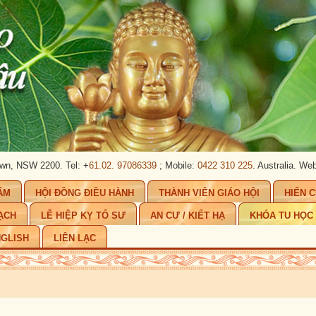
00. Tel: +
61.02. 97086339
; Mobile:
0422 310 225
. Australia.
Website:
www.
ẨM
HỘI ĐỒNG ĐIỀU HÀNH
THÀNH VIÊN GIÁO HỘI
HIẾN 
ẠCH
LỄ HIỆP KỴ TỔ SƯ
AN CƯ / KIẾT HẠ
KHÓA TU HỌC
GLISH
LIÊN LẠC