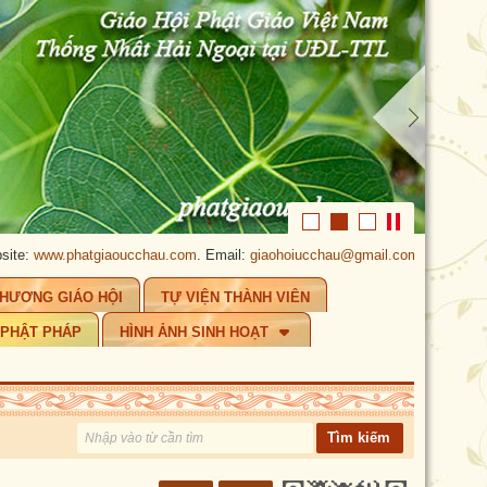
phatgiaoucchau.com
. Email:
giaohoiucchau@gmail.com
.
PHẬT GIÁO ÚC C
CHƯƠNG GIÁO HỘI
TỰ VIỆN THÀNH VIÊN
 PHẬT PHÁP
HÌNH ẢNH SINH HOẠT