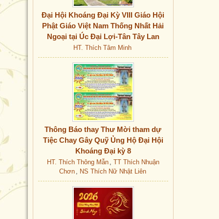
Thích Vạn Thắng
Đại Hội Khoáng Đại Kỳ VIII Giáo Hội
Thích Viên Thành
Phật Giáo Việt Nam Thống Nhất Hải
Tổ Sư Bách Trượng Hoài Hải
TT Thích Đạo Hiển
Ngoại tại Úc Đại Lợi-Tân Tây Lan
TT Thích Đạo Nguyên
HT. Thích Tâm Minh
TT Thích Đạo Thông
TT Thích Giác Tín
TT Thích Hạnh Hiếu
TT Thích Minh Hội
TT Thích Minh Thường
TT Thích Nguyên Tạng
TT Thích Nhuận Chơn
TT Thích Phổ Huân
TT Thích Phổ Hương
Thông Báo thay Thư Mời tham dự
TT Thích Thiện Hiền
Tiệc Chay Gây Quỹ Ủng Hộ Đại Hội
TT Thích Thông Pháp
Khoáng Đại kỳ 8
TT Thích Viên Tịnh
HT. Thích Thông Mẫn
,
TT Thích Nhuận
TT Thích Viên Trí
Chơn
,
NS Thích Nữ Nhật Liên
TT. Thích Hạnh Tri
TT. Thích Thiện Hiền