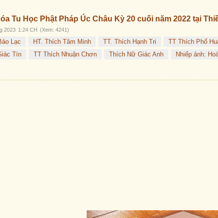
Trước
Sau
óa Tu Học Phật Pháp Úc Châu Kỳ 20 cuối năm 2022 tại Thi
g 2023
1:24 CH
(Xem: 4241)
Bảo Lạc
HT. Thích Tâm Minh
TT. Thích Hạnh Tri
TT Thích Phổ Hu
iác Tín
TT Thích Nhuận Chơn
Thích Nữ Giác Anh
Nhiếp ảnh: Ho