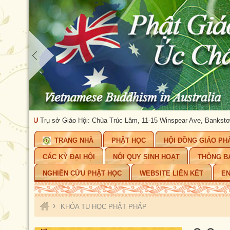
ÂU
Trụ sở Giáo Hội: Chùa Trúc Lâm, 11-15 Winspear Ave, Bankstown, NSW 22
TRANG NHÀ
PHẬT HỌC
HỘI ĐỒNG GIÁO PH
CÁC KỲ ĐẠI HỘI
NỘI QUY SINH HOẠT
THÔNG B
NGHIÊN CỨU PHẬT HỌC
WEBSITE LIÊN KẾT
EN
›
KHÓA TU HỌC PHẬT PHÁP