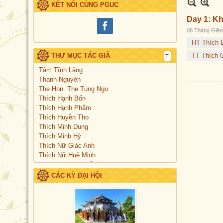
KẾT NỐI CÙNG PGUC
Day 1: Kh
08 Tháng Giên
HT Thích 
THƯ MỤC TÁC GIẢ
TT Thích G
Tâm Tĩnh Lặng
Thanh Nguyên
The Hon. The Tung Ngo
Thích Hạnh Bổn
Thích Hạnh Phẩm
Thích Huyền Thọ
Thích Minh Dung
Thích Minh Hỷ
Thích Nữ Giác Anh
Thích Nữ Huệ Minh
Thích Nữ Huệ Nhẫn
Thích Nữ Nguyên Khai
CÁC KỲ ĐẠI HỘI
Thích Nữ Phổ Huệ
Thích Nữ Thành Liên
Thích Thị Lạc
Thích Thông Hiếu
Thích Thông Tuệ