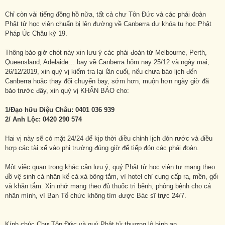
Chỉ còn vài tiếng đồng hồ nữa, tất cả chư Tôn Đức và các phái đoàn
Phật tử học viên chuẩn bị lên đường về Canberra dự khóa tu học Phật
Pháp Úc Châu kỳ 19.
Thông báo giờ chót này xin lưu ý các phái đoàn từ Melbourne, Perth,
Queensland, Adelaide… bay về Canberra hôm nay 25/12 và ngày mai,
26/12/2019, xin quý vị kiểm tra lại lần cuối, nếu chưa báo lịch đến
Canberra hoặc thay đổi chuyến bay, sớm hơn, muộn hơn ngày giờ đã
báo trước đây, xin quý vị KHẨN BÁO cho:
1/Đạo hữu Diệu Châu:
0401 036 939
2/ Anh Lộc:
0420 290 574
Hai vị này sẽ có mặt 24/24 để kịp thời điều chỉnh lịch đón rước và điều
hợp các tài xế vào phi trường đúng giờ để tiếp đón các phái đoàn.
Một việc quan trọng khác cần lưu ý, quý Phật tử học viên tự mang theo
đồ vệ sinh cá nhân kể cả xà bông tắm, vì hotel chỉ cung cấp ra, mền, gối
và khăn tắm. Xin nhớ mang theo đủ thuốc trị bệnh, phòng bệnh cho cá
nhân mình, vì Ban Tổ chức không tìm được Bác sĩ trực 24/7.
Kính chúc Chư Tôn Đức và quý Phật tử thượng lộ bình an.