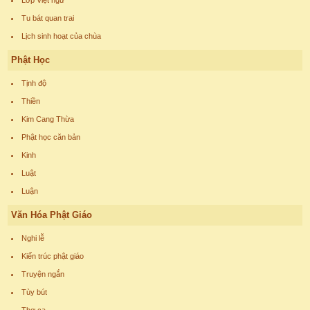
Lớp Việt ngữ
Tu bát quan trai
Lịch sinh hoạt của chùa
Phật Học
Tịnh độ
Thiền
Kim Cang Thừa
Phật học căn bản
Kinh
Luật
Luận
Văn Hóa Phật Giáo
Nghi lễ
Kiến trúc phật giáo
Truyện ngắn
Tùy bút