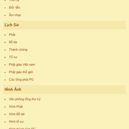
Thơ ca
Đối- liễn
Âm nhạc
Lịch Sử
Phật
Bồ tát
Thánh chúng
Tổ sư
Phật giáo Việt nam
Phật giáo thế giới
Các tông phái PG
Hình Ảnh
Văn phòng tổng thư ký
Hình Phật
Hình Bồ tát
Hình tổ sư