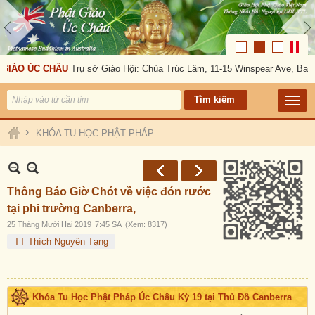
GIÁO ÚC CHÂU
Trụ sở Giáo Hội: Chùa Trúc Lâm, 11-15 Winspear Ave, Ban
›
KHÓA TU HỌC PHẬT PHÁP
Thông Báo Giờ Chót về việc đón rước
tại phi trường Canberra,
25 Tháng Mười Hai 2019
7:45 SA
(Xem: 8317)
TT Thích Nguyên Tạng
Khóa Tu Học Phật Pháp Úc Châu Kỳ 19 tại Thủ Đô Canberra