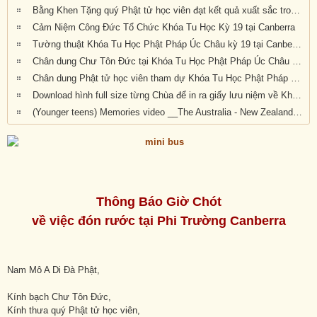
Bằng Khen Tặng quý Phật tử học viên đạt kết quả xuất sắc trong kỳ thi cuối khóa
Cảm Niệm Công Đức Tổ Chức Khóa Tu Học Kỳ 19 tại Canberra
Tường thuật Khóa Tu Học Phật Pháp Úc Châu kỳ 19 tại Canberra
Chân dung Chư Tôn Đức tại Khóa Tu Học Phật Pháp Úc Châu kỳ 19
Chân dung Phật tử học viên tham dự Khóa Tu Học Phật Pháp Úc Châu kỳ 19 tại Canberra
Download hình full size từng Chùa để in ra giấy lưu niệm về Khóa Tu Học Phật Pháp Úc Châu Kỳ 20 (2019) tại Canberra, Úc Châu
(Younger teens) Memories video __The Australia - New Zealand 19th National Summer Retreat in Canberra (27-31 Dec 2019)
Thông Báo Giờ Chót
về việc đón rước tại Phi Trường Canberra
Nam Mô A Di Đà Phật,
Kính bạch Chư Tôn Đức,
Kính thưa quý Phật tử học viên,