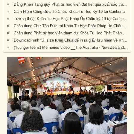
Bằng Khen Tặng quý Phật tử học viên đạt kết quả xuất sắc trong kỳ thi cuối khóa
Cảm Niệm Công Đức Tổ Chức Khóa Tu Học Kỳ 19 tại Canberra
Tường thuật Khóa Tu Học Phật Pháp Úc Châu kỳ 19 tại Canberra
Chân dung Chư Tôn Đức tại Khóa Tu Học Phật Pháp Úc Châu kỳ 19
Chân dung Phật tử học viên tham dự Khóa Tu Học Phật Pháp Úc Châu kỳ 19 tại Canberra
Download hình full size từng Chùa để in ra giấy lưu niệm về Khóa Tu Học Phật Pháp Úc Châu Kỳ 20 (2019) tại Canberra, Úc Châu
(Younger teens) Memories video __The Australia - New Zealand 19th National Summer Retreat in Canberra (27-31 Dec 2019)