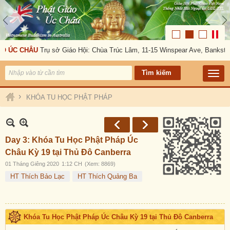
 CHÂU
Trụ sở Giáo Hội: Chùa Trúc Lâm, 11-15 Winspear Ave, Bankstown, N
›
KHÓA TU HỌC PHẬT PHÁP
Day 3: Khóa Tu Học Phật Pháp Úc
Châu Kỳ 19 tại Thủ Đô Canberra
01 Tháng Giêng 2020
1:12 CH
(Xem: 8869)
HT Thích Bảo Lạc
HT Thích Quảng Ba
Khóa Tu Học Phật Pháp Úc Châu Kỳ 19 tại Thủ Đô Canberra