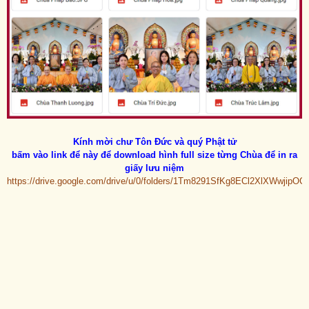
Kính mời chư Tôn Đức và quý Phật tử
bấm vào link để này để download hình full size từng Chùa để in ra
giấy lưu niệm
https://drive.google.com/drive/u/0/folders/1Tm8291SfKg8ECl2XlXWwjipO