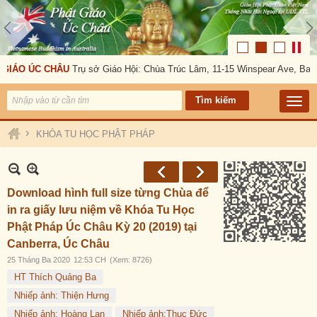
GIÁO ÚC CHÂU
Trụ sở Giáo Hội: Chùa Trúc Lâm, 11-15 Winspear Ave, Ban
›
KHÓA TU HỌC PHẬT PHÁP
Download hình full size từng Chùa để
in ra giấy lưu niệm về Khóa Tu Học
Phật Pháp Úc Châu Kỳ 20 (2019) tại
Canberra, Úc Châu
25 Tháng Ba 2020
12:53 CH
(Xem: 8726)
HT Thích Quảng Ba
Nhiếp ảnh: Thiện Hưng
Nhiếp ảnh: Hoàng Lan
Nhiếp ảnh:Thục Đức