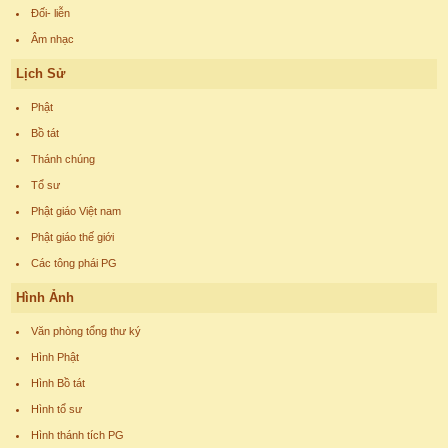
Đối- liễn
Âm nhạc
Lịch Sử
Phật
Bồ tát
Thánh chúng
Tổ sư
Phật giáo Việt nam
Phật giáo thế giới
Các tông phái PG
Hình Ảnh
Văn phòng tổng thư ký
Hình Phật
Hình Bồ tát
Hình tổ sư
Hình thánh tích PG