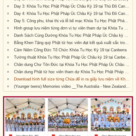
Day 3: Khóa Tu Học Phật Pháp Úc Châu Kỳ 19 tại Thủ Đô Canberra
Day 4: Khóa Tu Học Phật Pháp Úc Châu Kỳ 19 tại Thủ Đô Canberra
Day 5: Công phu, khai thị và lễ bế mạc Khóa Tu Học Phật Pháp Úc Châu kỳ 19 tại Canberra (Thứ Ba, 31/12/2019)
Hình group lưu niệm từng đơn vị tự viện tham dự tại Khóa Tu Học Phật Pháp Úc Châu kỳ 19 tại Canberra
Danh Sách Cúng Dường Khóa Tu Học Phật Pháp Úc Châu kỳ 19 (2019) tại Canberra
Bằng Khen Tặng quý Phật tử học viên đạt kết quả xuất sắc trong kỳ thi cuối khóa
Cảm Niệm Công Đức Tổ Chức Khóa Tu Học Kỳ 19 tại Canberra
Tường thuật Khóa Tu Học Phật Pháp Úc Châu kỳ 19 tại Canberra
Chân dung Chư Tôn Đức tại Khóa Tu Học Phật Pháp Úc Châu kỳ 19
Chân dung Phật tử học viên tham dự Khóa Tu Học Phật Pháp Úc Châu kỳ 19 tại Canberra
Download hình full size từng Chùa để in ra giấy lưu niệm về Khóa Tu Học Phật Pháp Úc Châu Kỳ 20 (2019) tại Canberra, Úc Châu
(Younger teens) Memories video __The Australia - New Zealand 19th National Summer Retreat in Canberra (27-31 Dec 2019)