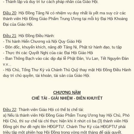
- Thành lập và duy trì tư cách pháp nhân của Giáo Hội.
Điều 20
: Hội Đồng Tăng Ni có nhiệm vụ duy nhất là yết ma suy cử các
thành viên Hội Đồng Giáo Phẩm Trung Ương tại mỗi kỳ Đại Hội Khoáng
Đại của Giáo Hội.
Điều 21
: Hội Đồng Điều Hành:
- Thi hành Hiến Chương và Nội Quy Giáo Hội
- Đôn đốc, khuyến khích, nâng đỡ Tăng Ni, Phật tử hành đạo, tu tập
- Thực thi các Quyết Nghị của các Đại Hội Giáo Hội
- Ban Thông Bạch vào các dịp đại lễ Phật Đản, Vu Lan, Tết Nguyên Đán
v.v...
- Hội Chủ, Tổng Thư Ký và Chánh Thủ Quỹ thay mặt Hội Đồng Điều Hành
duy trì chủ quyền, tài khoản, tài sản của Giáo Hội.
CHƯƠNG NĂM
CHẾ TÀI - GIẢI NHIỆM - ĐIỀN KHUYẾT
Điều 22
: Thành viên Giáo Hội có thể bị chế tài:
a) Nếu là thành viên Hội Đồng Giáo Phẩm Trung Ương hay Hội Chủ, Phó
Hội Chủ, thì sự chế tài chỉ thực hiện khi ít nhứt có ba (3) thành viên Hội
Đồng gởi thư đề nghị lên HĐGPTƯ. Chánh Thư Ký của HĐGPTƯ phải
triệu tập một phiên họp Hội Đồng trong vòng một tháng để giải quyết.