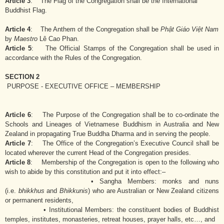
Article 3
: The Flag of the Congregation shall be the International
Buddhist Flag.
Article 4
: The Anthem of the Congregation shall be
Phật Giáo Việt Nam
by
Maestro
Lê Cao Phan.
Article 5
: The Official Stamps of the Congregation shall be used in
accordance with the Rules of the Congregation.
SECTION 2
PURPOSE - EXECUTIVE OFFICE – MEMBERSHIP
Article 6
: The Purpose of the Congregation shall be to co-ordinate the
Schools and Lineages of Vietnamese Buddhism in Australia and New
Zealand in propagating True Buddha Dharma and in serving the people.
Article 7
: The Office of the Congregation’s Executive Council shall be
located wherever the current Head of the Congregation presides.
Article 8
: Membership of the Congregation is open to the following who
wish to abide by this constitution and put it into effect:–
• Sangha Members: monks and nuns
(i.e.
bhikkhus
and
Bhikkunis
) who are Australian or New Zealand citizens
or permanent residents,
• Institutional Members: the constituent bodies of Buddhist
temples, institutes, monasteries, retreat houses, prayer halls, etc…, and