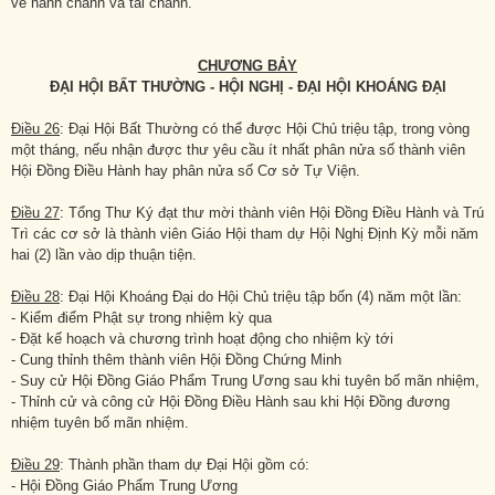
về hành chánh và tài chánh.
CHƯƠNG BẢY
ĐẠI HỘI BẤT THƯỜNG - HỘI NGHỊ - ĐẠI HỘI KHOÁNG ĐẠI
Điều 26
: Đại Hội Bất Thường có thể được Hội Chủ triệu tập, trong vòng
một tháng, nếu nhận được thư yêu cầu ít nhất phân nửa số thành viên
Hội Đồng Điều Hành hay phân nửa số Cơ sở Tự Viện.
Điều 27
: Tổng Thư Ký đạt thư mời thành viên Hội Đồng Điều Hành và Trú
Trì các cơ sở là thành viên Giáo Hội tham dự Hội Nghị Định Kỳ mỗi năm
hai (2) lần vào dịp thuận tiện.
Điều 28
: Đại Hội Khoáng Đại do Hội Chủ triệu tập bốn (4) năm một lần:
- Kiểm điểm Phật sự trong nhiệm kỳ qua
- Đặt kế hoạch và chương trình hoạt động cho nhiệm kỳ tới
- Cung thỉnh thêm thành viên Hội Đồng Chứng Minh
- Suy cử Hội Đồng Giáo Phẩm Trung Ương sau khi tuyên bố mãn nhiệm,
- Thỉnh cử và công cử Hội Đồng Điều Hành sau khi Hội Đồng đương
nhiệm tuyên bố mãn nhiệm.
Điều 29
: Thành phần tham dự Đại Hội gồm có:
- Hội Đồng Giáo Phẩm Trung Ương