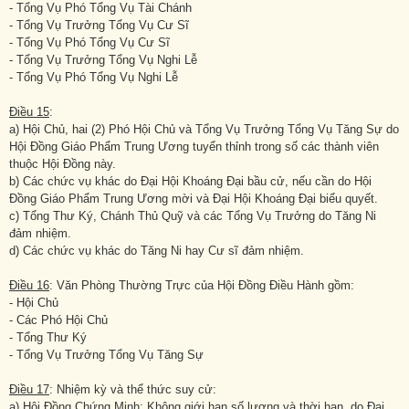
- Tổng Vụ Phó Tổng Vụ Tài Chánh
- Tổng Vụ Trưởng Tổng Vụ Cư Sĩ
- Tổng Vụ Phó Tổng Vụ Cư Sĩ
- Tổng Vụ Trưởng Tổng Vụ Nghi Lễ
- Tổng Vụ Phó Tổng Vụ Nghi Lễ
Điều 15
:
a) Hội Chủ, hai (2) Phó Hội Chủ và Tổng Vụ Trưởng Tổng Vụ Tăng Sự do
Hội Đồng Giáo Phẩm Trung Ương tuyển thỉnh trong số các thành viên
thuộc Hội Đồng này.
b) Các chức vụ khác do Đại Hội Khoáng Đại bầu cử, nếu cần do Hội
Đồng Giáo Phẩm Trung Ương mời và Đại Hội Khoáng Đại biểu quyết.
c) Tổng Thư Ký, Chánh Thủ Quỹ và các Tổng Vụ Trưởng do Tăng Ni
đảm nhiệm.
d) Các chức vụ khác do Tăng Ni hay Cư sĩ đảm nhiệm.
Điều 16
: Văn Phòng Thường Trực của Hội Đồng Điều Hành gồm:
- Hội Chủ
- Các Phó Hội Chủ
- Tổng Thư Ký
- Tổng Vụ Trưởng Tổng Vụ Tăng Sự
Điều 17
: Nhiệm kỳ và thể thức suy cử:
a)
Hội Đồng Chứng Minh
: Không giới hạn số lượng và thời hạn, do Đại