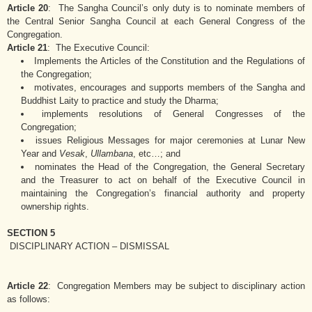
Article 20
: The Sangha Council’s only duty is to nominate members of
the Central Senior Sangha Council at each General Congress of the
Congregation.
Article 21
: The Executive Council:
Implements the Articles of the Constitution and the Regulations of
the Congregation;
motivates, encourages and supports members of the Sangha and
Buddhist Laity to practice and study the Dharma;
implements resolutions of General Congresses of the
Congregation;
issues Religious Messages for major ceremonies at Lunar New
Year and
Vesak
,
Ullambana
, etc…; and
nominates the Head of the Congregation, the General Secretary
and the Treasurer to act on behalf of the Executive Council in
maintaining the Congregation’s financial authority and property
ownership rights.
SECTION 5
DISCIPLINARY ACTION – DISMISSAL
Article 22
: Congregation Members may be subject to disciplinary action
as follows: