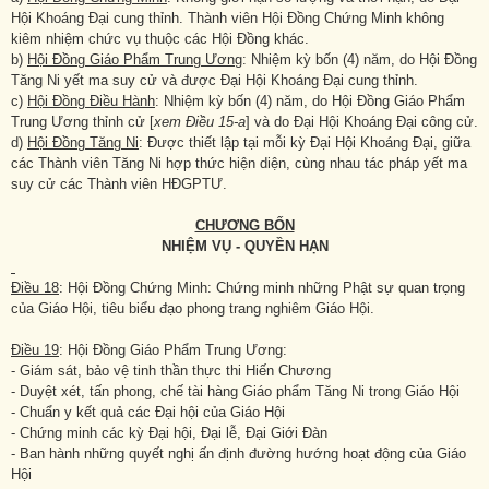
Hội Khoáng Đại cung thỉnh. Thành viên Hội Đồng Chứng Minh không
kiêm nhiệm chức vụ thuộc các Hội Đồng khác.
b)
Hội Đồng Giáo Phẩm Trung Ương
: Nhiệm kỳ bốn (4) năm, do Hội Đồng
Tăng Ni yết ma suy cử và được Đại Hội Khoáng Đại cung thỉnh.
c)
Hội Đồng Điều Hành
: Nhiệm kỳ bốn (4) năm, do Hội Đồng Giáo Phẩm
Trung Ương thỉnh cử [
xem Điều 15-a
] và do Đại Hội Khoáng Đại công cử.
d)
Hội Đồng Tăng Ni
: Được thiết lập tại mỗi kỳ Đại Hội Khoáng Đại, giữa
các Thành viên Tăng Ni hợp thức hiện diện, cùng nhau tác pháp yết ma
suy cử các Thành viên HĐGPTƯ.
CHƯƠNG BỐN
NHIỆM VỤ - QUYỀN HẠN
Điều 18
: Hội Đồng Chứng Minh: Chứng minh những Phật sự quan trọng
của Giáo Hội, tiêu biểu đạo phong trang nghiêm Giáo Hội.
Điều 19
: Hội Đồng Giáo Phẩm Trung Ương:
- Giám sát, bảo vệ tinh thần thực thi Hiến Chương
- Duyệt xét, tấn phong, chế tài hàng Giáo phẩm Tăng Ni trong Giáo Hội
- Chuẩn y kết quả các Đại hội của Giáo Hội
- Chứng minh các kỳ Đại hội, Đại lễ, Đại Giới Đàn
- Ban hành những quyết nghị ấn định đường hướng hoạt động của Giáo
Hội