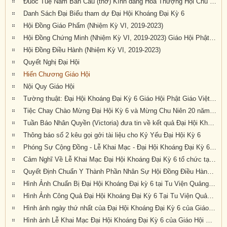
Đuốc Tuệ Nam Bán Cầu (thơ) Kính dâng Hòa Thượng Hội Chủ cùng Chư Tôn Đức và quý Phật tử gần xa đang về dự Đại Hội Kỳ 6 tại Tu Viện Quảng Đức
Danh Sách Đại Biểu tham dự Đại Hội Khoáng Đại Kỳ 6
Hội Đồng Giáo Phẩm (Nhiệm Kỳ VI, 2019-2023)
Hội Đồng Chứng Minh (Nhiệm Kỳ VI, 2019-2023) Giáo Hội Phật Giáo Việt Nam Thống Nhất Hải Ngoại tại Úc Đại Lợi – Tân Tây Lan
Hội Đồng Điều Hành (Nhiệm Kỳ VI, 2019-2023)
Quyết Nghị Đại Hội
Hiến Chương Giáo Hội
Nội Quy Giáo Hội
Tường thuật: Đại Hội Khoáng Đại Kỳ 6 Giáo Hội Phật Giáo Việt Nam Thống Nhất Hải Ngoại Tại Úc Đại Lợi-Tân Tây Lan, tổ chức tại Tu Viện Quảng Đức, thành tựu viên mãn
Tiệc Chay Chào Mừng Đại Hội Kỳ 6 và Mừng Chu Niên 20 năm (1999-2019) của Giáo Hội Phật Giáo Việt Nam Thống Nhất Hải Ngoại tại Úc Đại Lợi-Tân Tây Lan
Tuần Báo Nhân Quyền (Victoria) đưa tin về kết quả Đại Hội Khoáng Đại Kỳ 6 tổ chức tại Tu Viện Quảng Đức từ ngày 20 đến ngày 22 tháng 9 năm 2019
Thông báo số 2 kêu gọi gởi tài liệu cho Kỷ Yếu Đại Hội Kỳ 6
Phóng Sự Cộng Đồng - Lễ Khai Mạc - Đại Hội Khoáng Đại Kỳ 6 - Tu Viện Quảng Đức
Cảm Nghĩ Về Lễ Khai Mạc Đại Hội Khoáng Đại Kỳ 6 tổ chức tại Tu Viện Quảng Đức, Melbourne, Úc Châu (21/9/2019)
Quyết Định Chuẩn Y Thành Phần Nhân Sự Hội Đồng Điều Hành Nhiệm Kỳ VI (2019-2023)
Hình Ảnh Chuẩn Bị Đại Hội Khoáng Đại kỳ 6 tại Tu Viện Quảng Đức, Melbourne, Úc Châu (hình chụp trưa Thứ Sáu, 20-9-2019)
Hình Ảnh Công Quả Đại Hội Khoáng Đại Kỳ 6 Tại Tu Viện Quảng Đức
Hình ảnh ngày thứ nhất của Đại Hội Khoáng Đại Kỳ 6 của Giáo Hội PGVNTNHN tại UĐL-TTL ( Thứ Sáu, ngày 20/09/2019)
Hình ảnh Lễ Khai Mạc Đại Hội Khoáng Đại Kỳ 6 của Giáo Hội Phật Giáo Việt Nam Thống Nhất Hải Ngoại tại Úc Đại Lợi Tân Tây Lan (10.30am Thứ Bảy 21-9-2019)