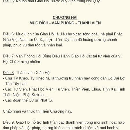
Điều 5
: Khuôn dấu Giáo Hội được quy định trong Nội Quy.
CHƯƠNG HAI
MỤC ĐÍCH - VĂN PHÒNG - THÀNH VIÊN
Điều 6
: Mục đích của Giáo Hội là điều hợp các tông phái, hệ phái Phật
Giáo Việt Nam tại Úc Đại Lợi - Tân Tây Lan để hoằng dương chánh
pháp, phục vụ dân tộc và nhân loại.
Điều 7
: Văn Phòng Hội Đồng Điều Hành Giáo Hội đặt tại tự viện của vị
Hội Chủ đương nhiệm.
Điều 8
: Thành viên Giáo Hội:
- Chư Tỳ Kheo, Tỳ Kheo Ni, là thường trú nhân hay công dân Úc Đại Lợi
- Tân Tây Lan
- Các Tự Viện, Phật Học Viện, Tu Viện, Thiền Viện, Chùa, Tịnh Xá, Tịnh
Thất, Niệm Phật Đường ...
- Các đoàn thể Cư sĩ Phật tử.
Chấp nhận và thực thi Hiến Chương này.
Điều 9
: Giáo Hội hỗ trợ tinh thần các thành viên trong mọi sinh hoạt hợp
đạo pháp và luật pháp, nhưng không chịu trách nhiệm về mọi hành vi