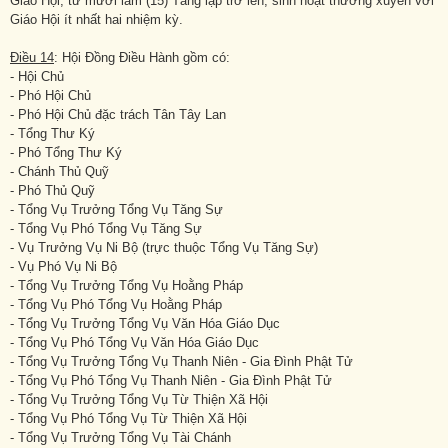
Giáo Hội, từ mười lăm (15) Tăng lạp trở lên, sinh hoạt thường xuyên với
Giáo Hội ít nhất hai nhiệm kỳ.
Điều 14
: Hội Đồng Điều Hành gồm có:
- Hội Chủ
- Phó Hội Chủ
- Phó Hội Chủ đặc trách Tân Tây Lan
- Tổng Thư Ký
- Phó Tổng Thư Ký
- Chánh Thủ Quỹ
- Phó Thủ Quỹ
- Tổng Vụ Trưởng Tổng Vụ Tăng Sự
- Tổng Vụ Phó Tổng Vụ Tăng Sự
- Vụ Trưởng Vụ Ni Bộ (trực thuộc Tổng Vụ Tăng Sự)
- Vụ Phó Vụ Ni Bộ
- Tổng Vụ Trưởng Tổng Vụ Hoằng Pháp
- Tổng Vụ Phó Tổng Vụ Hoằng Pháp
- Tổng Vụ Trưởng Tổng Vụ Văn Hóa Giáo Dục
- Tổng Vụ Phó Tổng Vụ Văn Hóa Giáo Dục
- Tổng Vụ Trưởng Tổng Vụ Thanh Niên - Gia Đình Phật Tử
- Tổng Vụ Phó Tổng Vụ Thanh Niên - Gia Đình Phật Tử
- Tổng Vụ Trưởng Tổng Vụ Từ Thiện Xã Hội
- Tổng Vụ Phó Tổng Vụ Từ Thiện Xã Hội
- Tổng Vụ Trưởng Tổng Vụ Tài Chánh