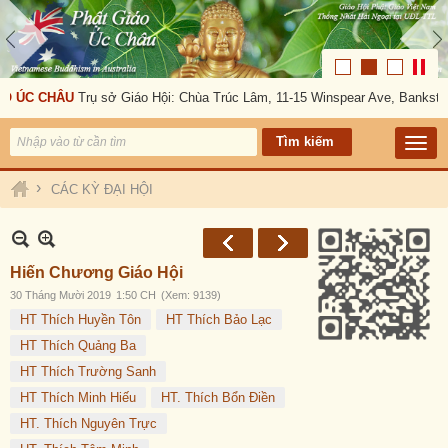
O ÚC CHÂU
Trụ sở Giáo Hội: Chùa Trúc Lâm, 11-15 Winspear Ave, Bankstow
›
CÁC KỲ ĐẠI HỘI
Hiến Chương Giáo Hội
30 Tháng Mười 2019
1:50 CH
(Xem: 9139)
HT Thích Huyền Tôn
HT Thích Bảo Lạc
HT Thích Quảng Ba
HT Thích Trường Sanh
HT Thích Minh Hiếu
HT. Thích Bổn Điền
HT. Thích Nguyên Trực