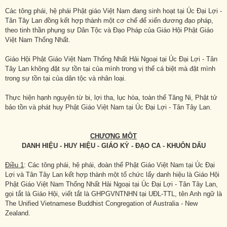
Các tông phái, hệ phái Phật giáo Việt Nam đang sinh hoạt tại Úc Đại Lợi -
Tân Tây Lan đồng kết hợp thành một cơ chế để xiển dương đạo pháp,
theo tinh thần phụng sự Dân Tộc và Đạo Pháp của Giáo Hội Phật Giáo
Việt Nam Thống Nhất.
Giáo Hội Phật Giáo Việt Nam Thống Nhất Hải Ngoại tại Úc Đại Lợi - Tân
Tây Lan không đặt sự tồn tại của mình trong vị thế cá biệt mà đặt mình
trong sự tồn tại của dân tộc và nhân loại.
Thực hiện hạnh nguyện từ bi, lợi tha, lục hòa, toàn thể Tăng Ni, Phật tử
bảo tồn và phát huy Phật Giáo Việt Nam tại Úc Đại Lợi - Tân Tây Lan.
CHƯƠNG MỘT
DANH HIỆU - HUY HIỆU - GIÁO KỲ - ĐẠO CA - KHUÔN DẤU
Điều 1
: Các tông phái, hệ phái, đoàn thể Phật Giáo Việt Nam tại Úc Đại
Lợi và Tân Tây Lan kết hợp thành một tổ chức lấy danh hiệu là Giáo Hội
Phật Giáo Việt Nam Thống Nhất Hải Ngoại tại Úc Đại Lợi - Tân Tây Lan,
gọi tắt là Giáo Hội, viết tắt là GHPGVNTNHN tại UĐL-TTL, tên Anh ngữ là
The Unified Vietnamese Buddhist Congregation of Australia - New
Zealand.