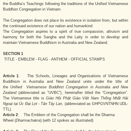
the Buddha’s Teachings following the traditions of the Unified Vietnamese
Buddhist Congregation in Vietnam.
The Congregation does not place its existence in isolation from, but within
the continued existence of our nation and humankind
The Congregation aspires to a spirit of true compassion, altruism and
harmony for both the Sangha and the Laity in order to develop and
maintain Vietnamese Buddhism in Australia and New Zealand.
SECTION 1
TITLE - EMBLEM - FLAG - ANTHEM - OFFICIAL STAMPS
Article 1
: The Schools, Lineages and Organisations of Vietnamese
Buddhism in Australia and New Zealand unite under the title of
the
Unified
Vietnamese Buddhist Congregation in Australia and New
Zealand
(abbreviated as “UVBC”), hereinafter titled the “Congregation”.
The Vietnamese title is
Giáo Hội Phật Giáo Việt Nam Thống Nhất Hải
Ngoại tại Úc Đại Lợi - Tân Tây Lan
, (abbreviated as GHPGVNTNHN UDL-
TTL).
Article 2
: The Emblem of the Congregation shall be the Dharma
Wheel (
Dharmachakra
) (with 12 spokes as illustrated)