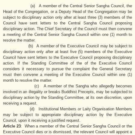
(a) A member of the Central Senior Sangha Council, the
Head of the Congregation, or a Deputy Head of the Congregation may be
subject to disciplinary action only after at least three (3) members of the
Council have sent letters to the Central Sangha Council proposing
disciplinary action. The Chief Secretary of the Council must then convene
a meeting of the Central Senior Sangha Council within one (1) month to
resolve the matter.
(b) A member of the Executive Council may be subject to
disciplinary action only after at least five (5) members of the Executive
Council have sent letters to the Executive Council proposing disciplinary
action. If the Standing Committee of the of the Executive Council
considers it necessary to pursue the complaint the General Secretary
must then convene a meeting of the Executive Council within one (1)
month to resolve the matter.
(c) A member of the Sangha who allegedly becomes
involved in an illegality or breaks Buddhist Precepts, may be subjected to
disciplinary action by the Standing Committee, at its own discretion, upon
receiving a request.
(d) Institutional Members or Laity Organisation Members
may be subject to appropriate disciplinary action by the Executive
Council, upon it receiving a justified request.
Article 23
: When a member of the Central Senior Sangha Council or the
Executive Council dies or is dismissed, the relevant Council will appoint a