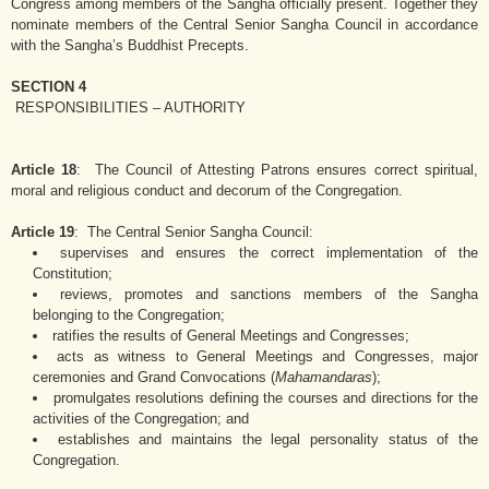
Congress among members of the Sangha officially present. Together they
nominate members of the Central Senior Sangha Council in accordance
with the Sangha’s Buddhist Precepts.
SECTION 4
RESPONSIBILITIES – AUTHORITY
Article 18
: The Council of Attesting Patrons ensures correct spiritual,
moral and religious conduct and decorum of the Congregation.
Article 19
: The Central Senior Sangha Council:
supervises and ensures the correct implementation of the
Constitution;
reviews, promotes and sanctions members of the Sangha
belonging to the Congregation;
ratifies the results of General Meetings and Congresses;
acts as witness to General Meetings and Congresses, major
ceremonies and Grand Convocations (
Mahamandaras
);
promulgates resolutions defining the courses and directions for the
activities of the Congregation; and
establishes and maintains the legal personality status of the
Congregation.