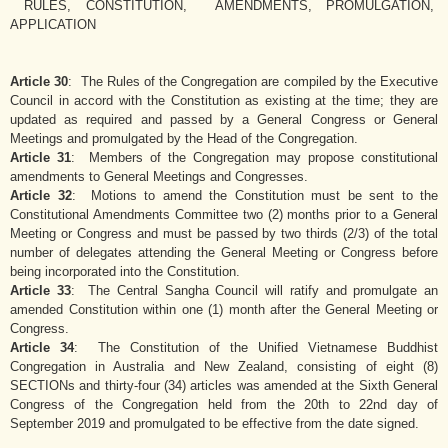
RULES, CONSTITUTION, AMENDMENTS, PROMULGATION,
APPLICATION
Article 30
: The Rules of the Congregation are compiled by the Executive
Council in accord with the Constitution as existing at the time; they are
updated as required and passed by a General Congress or General
Meetings and promulgated by the Head of the Congregation.
Article 31
: Members of the Congregation may propose constitutional
amendments to General Meetings and Congresses.
Article 32
: Motions to amend the Constitution must be sent to the
Constitutional Amendments Committee two (2) months prior to a General
Meeting or Congress and must be passed by two thirds (2/3) of the total
number of delegates attending the General Meeting or Congress before
being incorporated into the Constitution.
Article 33
: The Central Sangha Council will ratify and promulgate an
amended Constitution within one (1) month after the General Meeting or
Congress.
Article 34
: The Constitution of the Unified Vietnamese Buddhist
Congregation in Australia and New Zealand, consisting of eight (8)
SECTIONs and thirty-four (34) articles was amended at the Sixth General
Congress of the Congregation held from the 20th to 22nd day of
September 2019 and promulgated to be effective from the date signed.