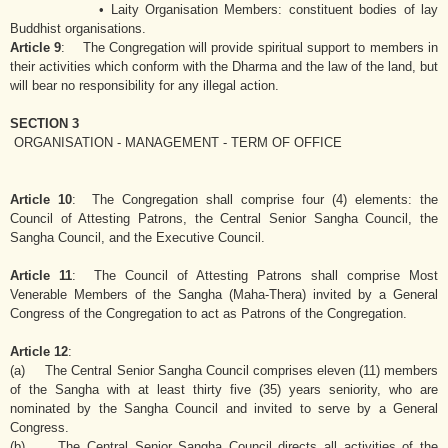
• Laity Organisation Members: constituent bodies of lay
Buddhist organisations.
Article 9
: The Congregation will provide spiritual support to members in
their activities which conform with the Dharma and the law of the land, but
will bear no responsibility for any illegal action.
SECTION 3
ORGANISATION - MANAGEMENT - TERM OF OFFICE
Article 10
: The Congregation shall comprise four (4) elements: the
Council of Attesting Patrons, the Central Senior Sangha Council, the
Sangha Council, and the Executive Council.
Article 11
: The Council of Attesting Patrons shall comprise Most
Venerable Members of the Sangha (Maha-Thera) invited by a General
Congress of the Congregation to act as Patrons of the Congregation.
Article 12
:
(a) The Central Senior Sangha Council comprises eleven (11) members
of the Sangha with at least thirty five (35) years seniority, who are
nominated by the Sangha Council and invited to serve by a General
Congress.
(b) The Central Senior Sangha Council directs all activities of the