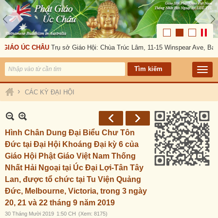
O ÚC CHÂU
Trụ sở Giáo Hội: Chùa Trúc Lâm, 11-15 Winspear Ave, Banksto
›
CÁC KỲ ĐẠI HỘI
Hình Chân Dung Đại Biểu Chư Tôn
Đức tại Đại Hội Khoáng Đại kỳ 6 của
Giáo Hội Phật Giáo Việt Nam Thống
Nhất Hải Ngoại tại Úc Đại Lợi-Tân Tây
Lan, được tổ chức tại Tu Viện Quảng
Đức, Melbourne, Victoria, trong 3 ngày
20, 21 và 22 tháng 9 năm 2019
30 Tháng Mười 2019
1:50 CH
(Xem: 8175)