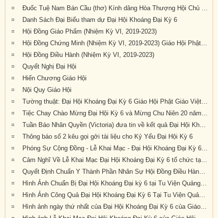
Đuốc Tuệ Nam Bán Cầu (thơ) Kính dâng Hòa Thượng Hội Chủ cùng Chư Tôn Đức và quý Phật tử gần xa đang về dự Đại Hội Kỳ 6 tại Tu Viện Quảng Đức
Danh Sách Đại Biểu tham dự Đại Hội Khoáng Đại Kỳ 6
Hội Đồng Giáo Phẩm (Nhiệm Kỳ VI, 2019-2023)
Hội Đồng Chứng Minh (Nhiệm Kỳ VI, 2019-2023) Giáo Hội Phật Giáo Việt Nam Thống Nhất Hải Ngoại tại Úc Đại Lợi – Tân Tây Lan
Hội Đồng Điều Hành (Nhiệm Kỳ VI, 2019-2023)
Quyết Nghị Đại Hội
Hiến Chương Giáo Hội
Nội Quy Giáo Hội
Tường thuật: Đại Hội Khoáng Đại Kỳ 6 Giáo Hội Phật Giáo Việt Nam Thống Nhất Hải Ngoại Tại Úc Đại Lợi-Tân Tây Lan, tổ chức tại Tu Viện Quảng Đức, thành tựu viên mãn
Tiệc Chay Chào Mừng Đại Hội Kỳ 6 và Mừng Chu Niên 20 năm (1999-2019) của Giáo Hội Phật Giáo Việt Nam Thống Nhất Hải Ngoại tại Úc Đại Lợi-Tân Tây Lan
Tuần Báo Nhân Quyền (Victoria) đưa tin về kết quả Đại Hội Khoáng Đại Kỳ 6 tổ chức tại Tu Viện Quảng Đức từ ngày 20 đến ngày 22 tháng 9 năm 2019
Thông báo số 2 kêu gọi gởi tài liệu cho Kỷ Yếu Đại Hội Kỳ 6
Phóng Sự Cộng Đồng - Lễ Khai Mạc - Đại Hội Khoáng Đại Kỳ 6 - Tu Viện Quảng Đức
Cảm Nghĩ Về Lễ Khai Mạc Đại Hội Khoáng Đại Kỳ 6 tổ chức tại Tu Viện Quảng Đức, Melbourne, Úc Châu (21/9/2019)
Quyết Định Chuẩn Y Thành Phần Nhân Sự Hội Đồng Điều Hành Nhiệm Kỳ VI (2019-2023)
Hình Ảnh Chuẩn Bị Đại Hội Khoáng Đại kỳ 6 tại Tu Viện Quảng Đức, Melbourne, Úc Châu (hình chụp trưa Thứ Sáu, 20-9-2019)
Hình Ảnh Công Quả Đại Hội Khoáng Đại Kỳ 6 Tại Tu Viện Quảng Đức
Hình ảnh ngày thứ nhất của Đại Hội Khoáng Đại Kỳ 6 của Giáo Hội PGVNTNHN tại UĐL-TTL ( Thứ Sáu, ngày 20/09/2019)