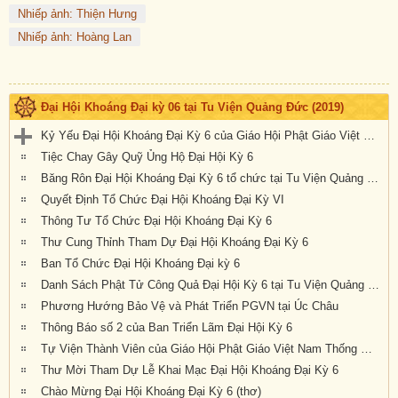
Nhiếp ảnh: Thiện Hưng
Nhiếp ảnh: Hoàng Lan
Đại Hội Khoáng Đại kỳ 06 tại Tu Viện Quảng Đức (2019)
Kỷ Yếu Đại Hội Khoáng Đại Kỳ 6 của Giáo Hội Phật Giáo Việt Nam Thống Nhất Hải Ngoại tại Úc Đại Lợi-Tân Tây Lan
Tiệc Chay Gây Quỹ Ủng Hộ Đại Hội Kỳ 6
Băng Rôn Đại Hội Khoáng Đại Kỳ 6 tổ chức tại Tu Viện Quảng Đức từ ngày 20 đến 22 tháng 9 năm 2019
Quyết Định Tổ Chức Đại Hội Khoáng Đại Kỳ VI
Thông Tư Tổ Chức Đại Hội Khoáng Đại Kỳ 6
Thư Cung Thỉnh Tham Dự Đại Hội Khoáng Đại Kỳ 6
Ban Tổ Chức Đại Hội Khoáng Đại kỳ 6
Danh Sách Phật Tử Công Quả Đại Hội Kỳ 6 tại Tu Viện Quảng Đức
Phương Hướng Bảo Vệ và Phát Triển PGVN tại Úc Châu
Thông Báo số 2 của Ban Triển Lãm Đại Hội Kỳ 6
Tự Viện Thành Viên của Giáo Hội Phật Giáo Việt Nam Thống Nhất Hải Ngoại tại Úc Đại Lợi- Tân Tây Lan.
Thư Mời Tham Dự Lễ Khai Mạc Đại Hội Khoáng Đại Kỳ 6
Chào Mừng Đại Hội Khoáng Đại Kỳ 6 (thơ)