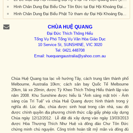
Hình Chân Dung Đại Biểu Chư Tôn Đức tại Đại Hội Khoáng Đại kỳ 6 của Giáo Hội Phật Giáo Việt Nam Thống Nhất Hải Ngoại tại Úc Đại Lợi-Tân Tây Lan, được tổ chức tại Tu Viện Quảng Đức, Melbourne, Victoria, trong 3 ngày 20, 21 và 22 tháng 9 năm 2019
Hình Chân Dung Đại Biểu Phật Tử tham dự Đại Hội Khoáng Đại Kỳ 6 của Giáo Hội Phật Giáo Việt Nam Thống Nhất Hải Ngoại tại Úc Đại Lợi-Tân Tây Lan, được tổ chức tại Tu Viện Quảng Đức, Melbourne, Victoria, trong 3 ngày 20, 21 và 22 tháng 9 năm 2019
CHÙA HUỆ QUANG
Đại Đức Thích Thông Hiếu
Tổng Vụ Phó Tổng Vụ Văn Hóa Giáo Dục
10 Service St, SUNSHINE, VIC 3020
Tel: 0421.448708
Email:
huequangaustralia@yahoo.com.au
Chùa Huệ Quang tọa lạc về hướng Tây, cách trung tâm thành phố
Melbourne, Australia 10km; cách sân bay Quốc Tế Melbourne
20km, lái xe 20min, được Tỳ Kheo Thích Thông Hiếu thành lập vào
năm 2008. Khu Sunshine được hiểu là "Ánh sáng mặt trời - Ánh
sáng của Trí Tuệ” và chùa Huệ Quang được hình thành trong ý
nghĩa đó. Lúc đầu, chùa được sinh hoạt trong căn nhà, sau đó
được chính quyền địa phương chính thức cấp giấy phép xây dựng
Chùa ngày 12/12/2012. Lễ đặt đá xây dựng vào ngày 13/03/2013
được Hòa Thượng Thích Như Huệ và đông đảo Chư Tôn Đức
chứng minh chú nguyện. Công trình hoàn tất mỹ mãn và đông đủ