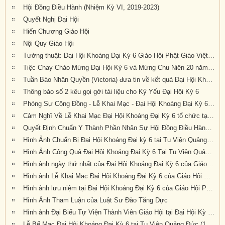
Hội Đồng Điều Hành (Nhiệm Kỳ VI, 2019-2023)
Quyết Nghị Đại Hội
Hiến Chương Giáo Hội
Nội Quy Giáo Hội
Tường thuật: Đại Hội Khoáng Đại Kỳ 6 Giáo Hội Phật Giáo Việt Nam Thống Nhất Hải Ngoại Tại Úc Đại Lợi-Tân Tây Lan, tổ chức tại Tu Viện Quảng Đức, thành tựu viên mãn
Tiệc Chay Chào Mừng Đại Hội Kỳ 6 và Mừng Chu Niên 20 năm (1999-2019) của Giáo Hội Phật Giáo Việt Nam Thống Nhất Hải Ngoại tại Úc Đại Lợi-Tân Tây Lan
Tuần Báo Nhân Quyền (Victoria) đưa tin về kết quả Đại Hội Khoáng Đại Kỳ 6 tổ chức tại Tu Viện Quảng Đức từ ngày 20 đến ngày 22 tháng 9 năm 2019
Thông báo số 2 kêu gọi gởi tài liệu cho Kỷ Yếu Đại Hội Kỳ 6
Phóng Sự Cộng Đồng - Lễ Khai Mạc - Đại Hội Khoáng Đại Kỳ 6 - Tu Viện Quảng Đức
Cảm Nghĩ Về Lễ Khai Mạc Đại Hội Khoáng Đại Kỳ 6 tổ chức tại Tu Viện Quảng Đức, Melbourne, Úc Châu (21/9/2019)
Quyết Định Chuẩn Y Thành Phần Nhân Sự Hội Đồng Điều Hành Nhiệm Kỳ VI (2019-2023)
Hình Ảnh Chuẩn Bị Đại Hội Khoáng Đại kỳ 6 tại Tu Viện Quảng Đức, Melbourne, Úc Châu (hình chụp trưa Thứ Sáu, 20-9-2019)
Hình Ảnh Công Quả Đại Hội Khoáng Đại Kỳ 6 Tại Tu Viện Quảng Đức
Hình ảnh ngày thứ nhất của Đại Hội Khoáng Đại Kỳ 6 của Giáo Hội PGVNTNHN tại UĐL-TTL ( Thứ Sáu, ngày 20/09/2019)
Hình ảnh Lễ Khai Mạc Đại Hội Khoáng Đại Kỳ 6 của Giáo Hội Phật Giáo Việt Nam Thống Nhất Hải Ngoại tại Úc Đại Lợi Tân Tây Lan (10.30am Thứ Bảy 21-9-2019)
Hình ảnh lưu niệm tại Đại Hội Khoáng Đại Kỳ 6 của Giáo Hội Phật Giáo Việt Nam Thống Nhất Hải Ngoại tại Úc Đại Lợi Tân Tây Lan (10.30am Thứ Bảy 21-9-2019)
Hình Ảnh Tham Luận của Luật Sư Đào Tăng Dực
Hình ảnh Đại Biểu Tự Viện Thành Viên Giáo Hội tại Đại Hội Kỳ 6 được tổ chức tại Tu Viện Quảng Đức, Melbourne, Victoria, trong 3 ngày 20, 21 và 22 tháng 9 năm 2019
Lễ Bế Mạc Đại Hội Khoáng Đại Kỳ 6 tại Tu Viện Quảng Đức (1.pm-2.30pm, chiều chủ nhật 22-9-2019)