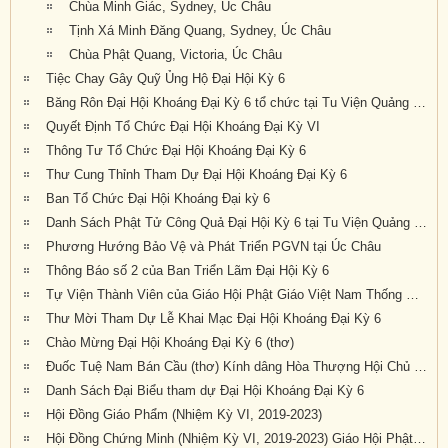
Chùa Minh Giác, Sydney, Úc Châu
Tịnh Xá Minh Đăng Quang, Sydney, Úc Châu
Chùa Phật Quang, Victoria, Úc Châu
Tiệc Chay Gây Quỹ Ủng Hộ Đại Hội Kỳ 6
Băng Rôn Đại Hội Khoáng Đại Kỳ 6 tổ chức tại Tu Viện Quảng Đức từ ngày 20 đến 22 tháng 9 năm 2019
Quyết Định Tổ Chức Đại Hội Khoáng Đại Kỳ VI
Thông Tư Tổ Chức Đại Hội Khoáng Đại Kỳ 6
Thư Cung Thỉnh Tham Dự Đại Hội Khoáng Đại Kỳ 6
Ban Tổ Chức Đại Hội Khoáng Đại kỳ 6
Danh Sách Phật Tử Công Quả Đại Hội Kỳ 6 tại Tu Viện Quảng Đức
Phương Hướng Bảo Vệ và Phát Triển PGVN tại Úc Châu
Thông Báo số 2 của Ban Triển Lãm Đại Hội Kỳ 6
Tự Viện Thành Viên của Giáo Hội Phật Giáo Việt Nam Thống Nhất Hải Ngoại tại Úc Đại Lợi- Tân Tây Lan.
Thư Mời Tham Dự Lễ Khai Mạc Đại Hội Khoáng Đại Kỳ 6
Chào Mừng Đại Hội Khoáng Đại Kỳ 6 (thơ)
Đuốc Tuệ Nam Bán Cầu (thơ) Kính dâng Hòa Thượng Hội Chủ cùng Chư Tôn Đức và quý Phật tử gần xa đang về dự Đại Hội Kỳ 6 tại Tu Viện Quảng Đức
Danh Sách Đại Biểu tham dự Đại Hội Khoáng Đại Kỳ 6
Hội Đồng Giáo Phẩm (Nhiệm Kỳ VI, 2019-2023)
Hội Đồng Chứng Minh (Nhiệm Kỳ VI, 2019-2023) Giáo Hội Phật Giáo Việt Nam Thống Nhất Hải Ngoại tại Úc Đại Lợi – Tân Tây Lan