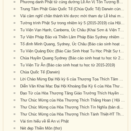
Phương danh Phật tử cúng dường Lễ An Vị Tôn Tượng Bồ Tát Địa Tạng, Quan Âm & Đại Hội Kỳ 6 tại Tu Viện Quảng Đức
Trung Tâm Phật Giáo Quốc Tế (Chùa Quốc Tế) Darwin cúng dường Đại Hội Kỳ 6
Vài cảm nghĩ chân thành khi dược mời tham dự Lễ khai mạc Đại Hội Kỳ 6
Tường trình Phật Sự trong nhiệm kỳ 5 (2015-2019) của Hội Đồng Điều Hành (Văn Phòng Phó Tổng Thư Ký Giáo Hội, TK.Thích Nguyên Tạng báo cáo)
Tu Viện Vạn Hạnh, Canberra, Úc Châu (Khai Sơn & Viện Trưởng : HT Thích Quảng Ba, Báo cáo sinh hoạt tu học từ 2015-2019)
Tự Viện Pháp Bảo và Thiền Lâm Pháp Bảo Sydney nhiệm kỳ 2015 – 2019
Tổ đình Minh Quang, Sydney, Úc Châu (Báo cáo sinh hoạt tu học từ 2015-2019)
Tu Viện Quảng Đức (Báo Cáo Sinh Hoạt Tu Học Phật Sự từ 2015-2019)
Chùa Huyền Quang Sydney (Báo cáo sinh hoạt tu học từ 2015-2019)
Tu Viện Từ Ân (Báo cáo sinh hoạt tu học từ 2015-2019)
Chùa Quốc Tế (Darwin)
Lời Chào Mừng Đại Hội kỳ 6 của Thượng Tọa Thích Tâm Phương
Diễn Văn Khai Mạc Đại Hội Khoáng Đại Kỳ 6 của Hòa Thượng Hội Chủ Thích Bảo Lạc (bản dịch tiếng Anh: GS Trần Như Mai, pd: Nguyên Nhật)
Đạo Từ của Hòa Thượng Tăng Giáo Trưởng Thích Huyền Tôn
Thư Chúc Mừng của Hòa Thượng Thích Thắng Hoan ( Hội Đồng Giáo Phẩm Giáo Hội Hoa Kỳ) (bản dịch tiếng Anh: GS Trần Như Mai, pd: Nguyên Nhật)
Thư Chúc Mừng của Hòa Thượng Thích Tín Nghĩa (bản dịch tiếng Anh: GS Trần Như Mai, pd: Nguyên Nhật)
Thư Chúc Mừng của Hòa Thượng Thích Tánh Thiệt-HT Thích Như Điển (Giáo Hội Âu Châu) (bản dịch tiếng Anh: GS Trần Như Mai, pd: Nguyên Nhật)
Vài tìm hiểu về lễ An vị Phật
Nét đẹp Thiền Môn (thơ)