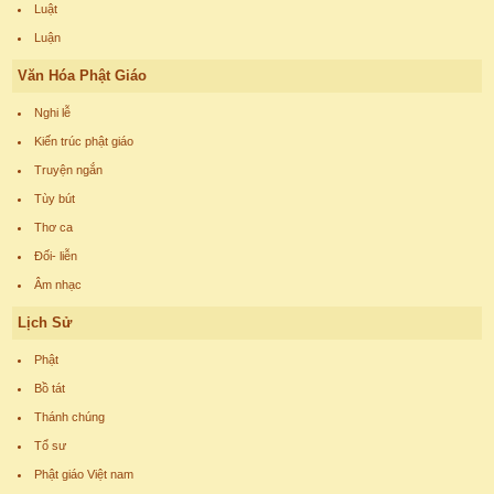
Luật
Luận
Văn Hóa Phật Giáo
Nghi lễ
Kiến trúc phật giáo
Truyện ngắn
Tùy bút
Thơ ca
Đối- liễn
Âm nhạc
Lịch Sử
Phật
Bồ tát
Thánh chúng
Tổ sư
Phật giáo Việt nam