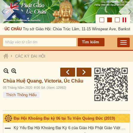
ÚC CHÂU
Trụ sở Giáo Hội: Chùa Trúc Lâm, 11-15 Winspear Ave, Bankstown, 
›
CÁC KỲ ĐẠI HỘI
Chùa Huệ Quang, Victoria, Úc Châu
05 Tháng Năm 2020
8:00 SA
(Xem: 12992)
Thích Thông Hiếu
Đại Hội Khoáng Đại kỳ 06 tại Tu Viện Quảng Đức (2019)
Kỷ Yếu Đại Hội Khoáng Đại Kỳ 6 của Giáo Hội Phật Giáo Việt Nam Thống Nhất Hải Ngoại tại Úc Đại Lợi-Tân Tây Lan