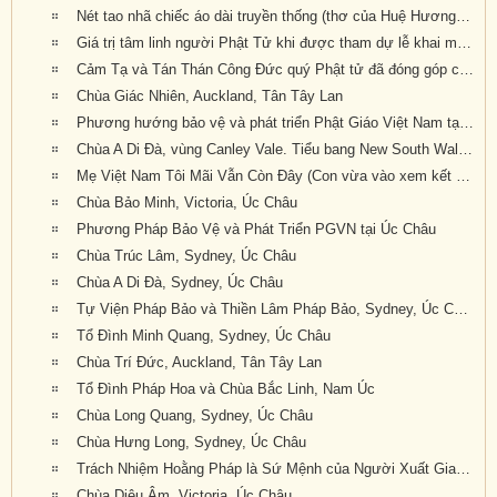
Nét tao nhã chiếc áo dài truyền thống (thơ của Huệ Hương--- Xin ngợi khen và thân tặng quý nữ Phật tử mặc áo dài truyền thống Việt Nam về dự Đại Hội Khoáng Đại kỳ 6 của Giáo Hội tại Tu Viện Quảng Đức)
Giá trị tâm linh người Phật Tử khi được tham dự lễ khai mạc của Đại Hội Khoáng Đại Kỳ 6 của Giáo Hội Phật Giáo Việt Nam Thống Nhất Hải Ngoại tại Úc Đại Lợi-Tân Tây Lan
Cảm Tạ và Tán Thán Công Đức quý Phật tử đã đóng góp công sức cho Đại Hội Kỳ 6 thành tựu viên mãn
Chùa Giác Nhiên, Auckland, Tân Tây Lan
Phương hướng bảo vệ và phát triển Phật Giáo Việt Nam tại Úc Châu (Luật Sư Đào Tăng Dực, pháp danh: Chúc Phán)
Chùa A Di Đà, vùng Canley Vale. Tiểu bang New South Wales. Australia.
Mẹ Việt Nam Tôi Mãi Vẫn Còn Đây (Con vừa vào xem kết quả Đại Hội Khoáng Đại Kỳ 6 của GHPGVNTNHN tại Úc Đại Lợi và Tân Tây Lan được tổ chức tại Tu Viện Quảng Đức với bản Quyết Nghị Đại Hội thật tuyệt vời: Giáo Hội lên án hành động xâm lấn
Chùa Bảo Minh, Victoria, Úc Châu
Phương Pháp Bảo Vệ và Phát Triển PGVN tại Úc Châu
Chùa Trúc Lâm, Sydney, Úc Châu
Chùa A Di Đà, Sydney, Úc Châu
Tự Viện Pháp Bảo và Thiền Lâm Pháp Bảo, Sydney, Úc Châu
Tổ Đình Minh Quang, Sydney, Úc Châu
Chùa Trí Đức, Auckland, Tân Tây Lan
Tổ Đình Pháp Hoa và Chùa Bắc Linh, Nam Úc
Chùa Long Quang, Sydney, Úc Châu
Chùa Hưng Long, Sydney, Úc Châu
Trách Nhiệm Hoằng Pháp là Sứ Mệnh của Người Xuất Gia Trong Thời Đại Mới
Chùa Diệu Âm, Victoria, Úc Châu