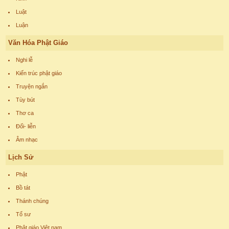
Luật
Luận
Văn Hóa Phật Giáo
Nghi lễ
Kiến trúc phật giáo
Truyện ngắn
Tùy bút
Thơ ca
Đối- liễn
Âm nhạc
Lịch Sử
Phật
Bồ tát
Thánh chúng
Tổ sư
Phật giáo Việt nam