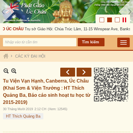
O ÚC CHÂU
Trụ sở Giáo Hội: Chùa Trúc Lâm, 11-15 Winspear Ave, Banksto
›
CÁC KỲ ĐẠI HỘI
Tu Viện Vạn Hạnh, Canberra, Úc Châu
(Khai Sơn & Viện Trưởng : HT Thích
Quảng Ba, Báo cáo sinh hoạt tu học từ
2015-2019)
30 Tháng Mười 2019
2:12 CH
(Xem: 12545)
HT Thích Quảng Ba