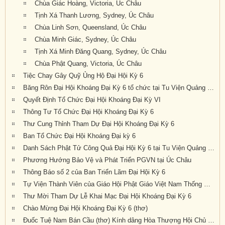
Chùa Giác Hoàng, Victoria, Úc Châu
Tịnh Xá Thanh Lương, Sydney, Úc Châu
Chùa Linh Sơn, Queensland, Úc Châu
Chùa Minh Giác, Sydney, Úc Châu
Tịnh Xá Minh Đăng Quang, Sydney, Úc Châu
Chùa Phật Quang, Victoria, Úc Châu
Tiệc Chay Gây Quỹ Ủng Hộ Đại Hội Kỳ 6
Băng Rôn Đại Hội Khoáng Đại Kỳ 6 tổ chức tại Tu Viện Quảng Đức từ ngày 20 đến 22 tháng 9 năm 2019
Quyết Định Tổ Chức Đại Hội Khoáng Đại Kỳ VI
Thông Tư Tổ Chức Đại Hội Khoáng Đại Kỳ 6
Thư Cung Thỉnh Tham Dự Đại Hội Khoáng Đại Kỳ 6
Ban Tổ Chức Đại Hội Khoáng Đại kỳ 6
Danh Sách Phật Tử Công Quả Đại Hội Kỳ 6 tại Tu Viện Quảng Đức
Phương Hướng Bảo Vệ và Phát Triển PGVN tại Úc Châu
Thông Báo số 2 của Ban Triển Lãm Đại Hội Kỳ 6
Tự Viện Thành Viên của Giáo Hội Phật Giáo Việt Nam Thống Nhất Hải Ngoại tại Úc Đại Lợi- Tân Tây Lan.
Thư Mời Tham Dự Lễ Khai Mạc Đại Hội Khoáng Đại Kỳ 6
Chào Mừng Đại Hội Khoáng Đại Kỳ 6 (thơ)
Đuốc Tuệ Nam Bán Cầu (thơ) Kính dâng Hòa Thượng Hội Chủ cùng Chư Tôn Đức và quý Phật tử gần xa đang về dự Đại Hội Kỳ 6 tại Tu Viện Quảng Đức