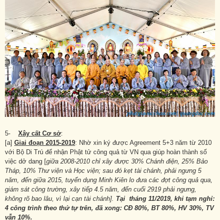
5-
Xây cất Cơ sở
:
[a]
Giai đoạn 2015-2019
: Nhờ xin ký được Agreement 5+3 năm từ 2010
với Bộ Di Trú để nhận Phật tử công quả từ VN qua giúp hoàn thành số
việc dở dang [
giữa 2008-2010 chỉ xây được 30% Chánh điện, 25% Bảo
Tháp, 10% Thư viện và Học viện; sau đó kẹt tài chánh, phải ngưng 5
năm, đến giữa 2015, tuyển dụng Minh Kiên lo đưa các đợt công quả qua,
giám sát công trường, xây tiếp 4.5 năm, đến cuối 2919 phải ngưng,
không rõ bao lâu, vì lại cạn tài chánh].
Tại tháng 11/2019, khi tạm nghỉ:
4 công trình theo thứ tự trên, đã xong: CĐ 80%, BT 80%, HV 30%, TV
vẫn 10%.