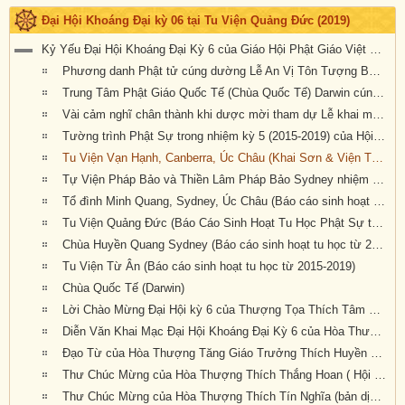
Đại Hội Khoáng Đại kỳ 06 tại Tu Viện Quảng Đức (2019)
Kỷ Yếu Đại Hội Khoáng Đại Kỳ 6 của Giáo Hội Phật Giáo Việt Nam Thống Nhất Hải Ngoại tại Úc Đại Lợi-Tân Tây Lan
Phương danh Phật tử cúng dường Lễ An Vị Tôn Tượng Bồ Tát Địa Tạng, Quan Âm & Đại Hội Kỳ 6 tại Tu Viện Quảng Đức
Trung Tâm Phật Giáo Quốc Tế (Chùa Quốc Tế) Darwin cúng dường Đại Hội Kỳ 6
Vài cảm nghĩ chân thành khi dược mời tham dự Lễ khai mạc Đại Hội Kỳ 6
Tường trình Phật Sự trong nhiệm kỳ 5 (2015-2019) của Hội Đồng Điều Hành (Văn Phòng Phó Tổng Thư Ký Giáo Hội, TK.Thích Nguyên Tạng báo cáo)
Tu Viện Vạn Hạnh, Canberra, Úc Châu (Khai Sơn & Viện Trưởng : HT Thích Quảng Ba, Báo cáo sinh hoạt tu học từ 2015-2019)
Tự Viện Pháp Bảo và Thiền Lâm Pháp Bảo Sydney nhiệm kỳ 2015 – 2019
Tổ đình Minh Quang, Sydney, Úc Châu (Báo cáo sinh hoạt tu học từ 2015-2019)
Tu Viện Quảng Đức (Báo Cáo Sinh Hoạt Tu Học Phật Sự từ 2015-2019)
Chùa Huyền Quang Sydney (Báo cáo sinh hoạt tu học từ 2015-2019)
Tu Viện Từ Ân (Báo cáo sinh hoạt tu học từ 2015-2019)
Chùa Quốc Tế (Darwin)
Lời Chào Mừng Đại Hội kỳ 6 của Thượng Tọa Thích Tâm Phương
Diễn Văn Khai Mạc Đại Hội Khoáng Đại Kỳ 6 của Hòa Thượng Hội Chủ Thích Bảo Lạc (bản dịch tiếng Anh: GS Trần Như Mai, pd: Nguyên Nhật)
Đạo Từ của Hòa Thượng Tăng Giáo Trưởng Thích Huyền Tôn
Thư Chúc Mừng của Hòa Thượng Thích Thắng Hoan ( Hội Đồng Giáo Phẩm Giáo Hội Hoa Kỳ) (bản dịch tiếng Anh: GS Trần Như Mai, pd: Nguyên Nhật)
Thư Chúc Mừng của Hòa Thượng Thích Tín Nghĩa (bản dịch tiếng Anh: GS Trần Như Mai, pd: Nguyên Nhật)