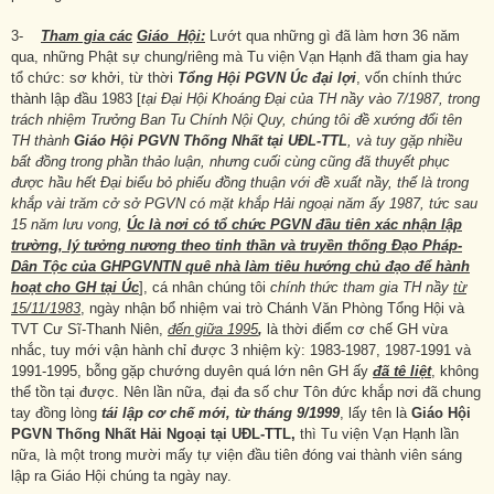
3-
Tham gia các
Giáo Hội:
Lướt qua những gì đã làm hơn 36 năm
qua, những Phật sự chung/riêng mà Tu viện Vạn Hạnh đã tham gia hay
tổ chức: sơ khởi, từ thời
Tổng Hội PGVN Úc đại lợi
, vốn chính thức
thành lập đầu 1983 [
tại Đại Hội Khoáng Đại của TH nầy vào 7/1987, trong
trách nhiệm Trưởng Ban Tu Chính Nội Quy, chúng tôi đề xướng đổi tên
TH thành
Giáo Hội PGVN Thống Nhất tại UĐL-TTL
, và tuy gặp nhiều
bất đồng trong phần thảo luận, nhưng cuối cùng cũng đã thuyết phục
được hầu hết Đại biểu bỏ phiếu đồng thuận với đề xuất nầy, thế là trong
khắp vài trăm cở sở PGVN có mặt khắp Hải ngoại năm ấy 1987, tức sau
15 năm lưu vong,
Úc là nơi có
tổ chức PGVN đầu tiên xác nhận lập
trường, lý tưởng nương theo tinh thần và truyền thống Đạo Pháp-
Dân Tộc của GHPGVNTN quê nhà làm tiêu hướng chủ đạo để hành
hoạt cho GH tại Úc
], cá nhân chúng tôi
chính thức tham gia TH nầy
từ
15/11/1983
, ngày nhận bổ nhiệm vai trò Chánh Văn Phòng Tổng Hội và
TVT Cư Sĩ-Thanh Niên,
đến giữa 1995
,
là thời điểm cơ chế GH vừa
nhắc, tuy mới vận hành chỉ được 3 nhiệm kỳ: 1983-1987, 1987-1991 và
1991-1995, bỗng gặp chướng duyên quá lớn nên GH ấy
đã tê liệt
, không
thể tồn tại được. Nên lần nữa, đại đa số chư Tôn đức khắp nơi đã chung
tay đồng lòng
tái lập cơ chế mới, từ tháng 9/1999
, lấy tên là
Giáo Hội
PGVN Thống Nhất
Hải Ngoại tại UĐL-TTL,
thì Tu viện Vạn Hạnh lần
nữa, là một trong mười mấy tự viện đầu tiên đóng vai thành viên sáng
lập ra Giáo Hội chúng ta ngày nay.