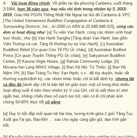
4-
Vài hoạt động chính
: Về phần tại địa phương Canberra, suốt tháng
2/1984,
hơn 36 năm qua
,
hay nếu chỉ tính trong nhiệm kỳ 5, 2015-
2019
, Giáo Hội PGVN Thống Nhất Hải Ngoại tại thủ đô Canberra & VPC
[
The United Vietnamese Buddhist Congregation of Canberra &
Surrounding Districts, Inc., từ 2000 có ABN là 20.648.948.015
],
cùng các
đơn vị hoạt động như
: [a] Tu viện Vạn Hạnh, cùng các nhóm sinh hoạt
trực thuộc, như [b] Vạn Hạnh Sangha [
Tăng đoàn Vạn Hạnh, bao gồm
Viện Trưởng và các Tăng Ni thường trụ tại Vạn Hạnh
], [c] Australian
Buddhist Relief [
Cơ quan Cứu Tế PG Úc châu
], [d] Australian Budhist
Press [
Cơ quan Truyền Thông PG Úc châu
], [e] Sakyamuni Buddhist
Centre, [f] Karuna Vegie House, [g] Rahula Community Lodge, [h]
Nirvana-Van Lang NRAS Village, [i] Ban Xã Hội- Từ Thiện, [j] Ban Hộ
Niệm VH, [k] Đạo Tràng Tu Học Vạn Hạnh, v.v.. đã tùy duyên, hoặc rất
thường xuyên/định kỳ, các nhóm khác hoặc chỉ là bất định kỳ,
nhưng tất
cả đều đã
[dưới đây chỉ là bản liệt kê giản lược một số trong khá nhiều
hoạt động suốt 4 năm theo nhiệm kỳ V của GH, chỉ là viết theo trí nhớ
ngắn hạn, không chiếu theo sổ sách lưu trữ, nên có lẽ chỉ phản ảnh
chừng 50-60% thực tế
]
cố gắng
:
[a] Duy trì bồi đắp mối quan hệ hài hòa, tương kính giữa 2 giới Tăng-Tục,
Xuất gia-Tại gia, Đạo-Đời … sao cho ngày càng gần gũi, đạo tình gắn
kết;
[b] Khuyến khích mọi người tinh tấn tham dự tu học nghiêm túc qua khóa