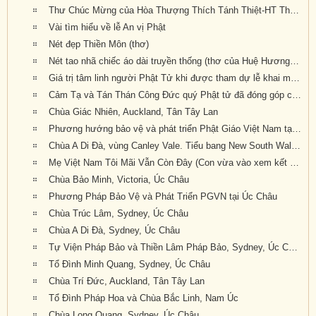
Thư Chúc Mừng của Hòa Thượng Thích Tánh Thiệt-HT Thích Như Điển (Giáo Hội Âu Châu) (bản dịch tiếng Anh: GS Trần Như Mai, pd: Nguyên Nhật)
Vài tìm hiểu về lễ An vị Phật
Nét đẹp Thiền Môn (thơ)
Nét tao nhã chiếc áo dài truyền thống (thơ của Huệ Hương--- Xin ngợi khen và thân tặng quý nữ Phật tử mặc áo dài truyền thống Việt Nam về dự Đại Hội Khoáng Đại kỳ 6 của Giáo Hội tại Tu Viện Quảng Đức)
Giá trị tâm linh người Phật Tử khi được tham dự lễ khai mạc của Đại Hội Khoáng Đại Kỳ 6 của Giáo Hội Phật Giáo Việt Nam Thống Nhất Hải Ngoại tại Úc Đại Lợi-Tân Tây Lan
Cảm Tạ và Tán Thán Công Đức quý Phật tử đã đóng góp công sức cho Đại Hội Kỳ 6 thành tựu viên mãn
Chùa Giác Nhiên, Auckland, Tân Tây Lan
Phương hướng bảo vệ và phát triển Phật Giáo Việt Nam tại Úc Châu (Luật Sư Đào Tăng Dực, pháp danh: Chúc Phán)
Chùa A Di Đà, vùng Canley Vale. Tiểu bang New South Wales. Australia.
Mẹ Việt Nam Tôi Mãi Vẫn Còn Đây (Con vừa vào xem kết quả Đại Hội Khoáng Đại Kỳ 6 của GHPGVNTNHN tại Úc Đại Lợi và Tân Tây Lan được tổ chức tại Tu Viện Quảng Đức với bản Quyết Nghị Đại Hội thật tuyệt vời: Giáo Hội lên án hành động xâm lấn
Chùa Bảo Minh, Victoria, Úc Châu
Phương Pháp Bảo Vệ và Phát Triển PGVN tại Úc Châu
Chùa Trúc Lâm, Sydney, Úc Châu
Chùa A Di Đà, Sydney, Úc Châu
Tự Viện Pháp Bảo và Thiền Lâm Pháp Bảo, Sydney, Úc Châu
Tổ Đình Minh Quang, Sydney, Úc Châu
Chùa Trí Đức, Auckland, Tân Tây Lan
Tổ Đình Pháp Hoa và Chùa Bắc Linh, Nam Úc
Chùa Long Quang, Sydney, Úc Châu