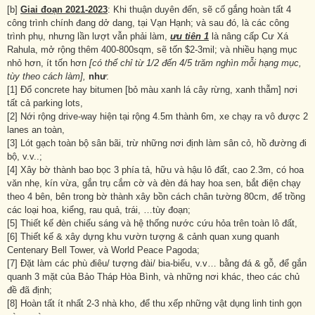
[b]
Giai đoạn 2021-2023
: Khi thuận duyên đến, sẽ cố gắng hoàn tất 4
công trình chính đang dở dang, tại Vạn Hạnh; và sau đó, là các công
trình phụ, nhưng lần lượt vẫn phải làm,
ưu tiên 1
là nâng cấp Cư Xá
Rahula, mở rộng thêm 400-800sqm, sẽ tốn $2-3mil; và nhiều hạng mục
nhỏ hơn, ít tốn hơn
[có thể chỉ từ 1/2 đến 4/5 trăm nghìn mỗi hạng mục,
tùy theo cách làm],
như
:
[1] Đổ concrete hay bitumen [bỏ màu xanh lá cây rừng, xanh thẫm] nơi
tất cả parking lots,
[2] Nới rộng drive-way hiện tại rộng 4.5m thành 6m, xe chạy ra vô được 2
lanes an toàn,
[3] Lót gạch toàn bộ sân bãi, trừ những nơi định làm sân cỏ, hồ đường đi
bộ, v.v..;
[4] Xây bờ thành bao bọc 3 phía tả, hữu và hậu lô đất, cao 2.3m, có hoa
văn nhẹ, kín vừa, gắn trụ cắm cờ và đèn đá hay hoa sen, bắt điện chạy
theo 4 bên, bên trong bờ thành xây bồn cách chân tường 80cm, để trồng
các loại hoa, kiểng, rau quả, trái, …tùy đoạn;
[5] Thiết kế đèn chiếu sáng và hệ thống nước cứu hỏa trên toàn lô đất,
[6] Thiết kế & xây dựng khu vườn tượng & cảnh quan xung quanh
Centenary Bell Tower, và World Peace Pagoda;
[7] Đặt làm các phù điêu/ tượng đài/ bia-biểu, v.v… bằng đá & gỗ, để gắn
quanh 3 mặt của Bảo Tháp Hòa Bình, và những nơi khác, theo các chủ
đề đã định;
[8] Hoàn tất ít nhất 2-3 nhà kho, để thu xếp những vật dụng linh tinh gọn