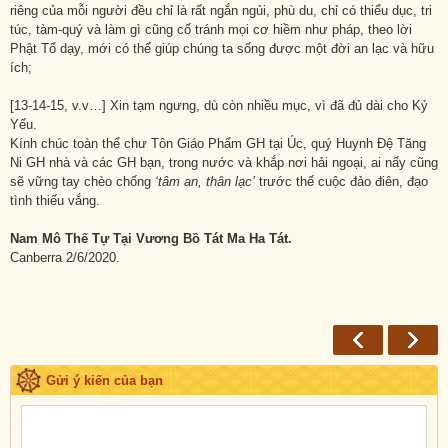
riêng của mỗi người đều chỉ là rất ngắn ngủi, phù du, chỉ có thiểu dục, tri
túc, tàm-quý và làm gì cũng cố tránh mọi cơ hiềm như pháp, theo lời
Phật Tổ dạy, mới có thể giúp chúng ta sống được một đời an lạc và hữu
ích;
[13-14-15, v.v…] Xin tạm ngưng, dù còn nhiều mục, vì đã đủ dài cho Kỷ
Yếu.
Kính chúc toàn thể chư Tôn Giáo Phẩm GH tại Úc, quý Huynh Đệ Tăng
Ni GH nhà và các GH bạn, trong nước và khắp nơi hải ngoại, ai nấy cũng
sẽ vững tay chèo chống
‘tâm an, thân lạc’
trước thế cuộc đảo điên, đạo
tình thiếu vắng.
Nam Mô Thế Tự Tại Vương Bồ Tát Ma Ha Tát
.
Canberra 2/6/2020.
Gửi ý kiến của bạn