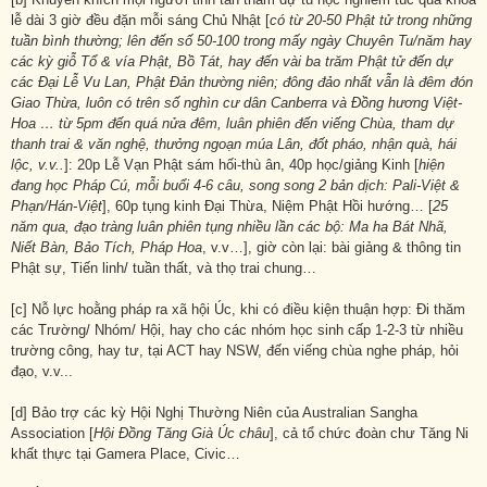
lễ dài 3 giờ đều đặn mỗi sáng Chủ Nhật [
có từ 20-50 Phật tử trong những
tuần bình thường; lên đến số 50-100 trong mấy ngày Chuyên Tu/năm hay
các kỳ giỗ Tổ & vía Phật, Bồ Tát, hay đến vài ba trăm Phật tử đến dự
các Đại Lễ Vu Lan, Phật Đản thường niên; đông đảo nhất vẫn là
đêm
đón
Giao Thừa, luôn có trên số nghìn cư dân Canberra và Đồng hương Việt-
Hoa … từ 5pm đến quá nửa đêm, luân phiên đến viếng Chùa, tham dự
thanh trai & văn nghệ, thưởng ngoạn múa Lân
, đốt pháo, nhận quà, hái
lộc, v.v..
]: 20p Lễ Vạn Phật sám hối-thù ân, 40p học/giảng Kinh [
hiện
đang học Pháp Cú, mỗi buổi 4-6 câu, song song 2 bản dịch: Pali-Việt &
Phạn/Hán-Việt
], 60p tụng kinh Đại Thừa, Niệm Phật Hồi hướng… [
25
năm qua, đạo tràng luân phiên tụng nhiều lần các bộ: Ma ha Bát Nhã,
Niết Bàn, Bảo Tích, Pháp Hoa
, v.v…], giờ còn lại: bài giảng & thông tin
Phật sự, Tiến linh/ tuần thất, và thọ trai chung…
[c] Nỗ lực hoằng pháp ra xã hội Úc, khi có điều kiện thuận hợp: Đi thăm
các Trường/ Nhóm/ Hội, hay cho các nhóm học sinh cấp 1-2-3 từ nhiều
trường công, hay tư, tại ACT hay NSW, đến viếng chùa nghe pháp, hỏi
đạo, v.v...
[d] Bảo trợ các kỳ Hội Nghị Thường Niên của Australian Sangha
Association [
Hội Đồng Tăng Già Úc châu
], cả tổ chức đoàn chư Tăng Ni
khất thực tại Gamera Place, Civic…