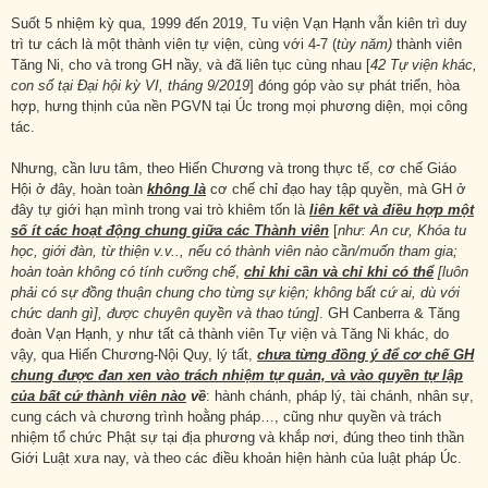
Suốt 5 nhiệm kỳ qua, 1999 đến 2019, Tu viện Vạn Hạnh vẫn kiên trì duy
trì tư cách là một thành viên tự viện, cùng với 4-7 (
tùy năm
)
thành viên
Tăng Ni, cho và trong GH nầy, và đã liên tục cùng nhau [
42 Tự viện khác,
con số tại Đại hội kỳ VI, tháng 9/2019
] đóng góp vào sự phát triển, hòa
hợp, hưng thịnh của nền PGVN tại Úc trong mọi phương diện, mọi công
tác.
Nhưng, cần lưu tâm, theo Hiến Chương và trong thực tế, cơ chế Giáo
Hội ở đây, hoàn toàn
không là
cơ chế chỉ đạo hay tập quyền, mà GH ở
đây tự giới hạn mình trong vai trò khiêm tốn là
liên kết và điều hợp một
số ít các hoạt động chung giữa các Thành viên
[
như: An cư, Khóa
tu
học, giới đàn, từ thiện v.v.., nếu có thành viên nào cần/muốn tham gia;
hoàn toàn không có tính cưỡng chế
,
chỉ khi cần và chỉ khi có thể
[luôn
phải có sự đồng thuận chung cho từng sự kiện; không bất cứ ai, dù với
chức danh gì], được chuyên quyền và thao túng]
. GH Canberra & Tăng
đoàn Vạn Hạnh, y như tất cả thành viên Tự viện và Tăng Ni khác, do
vậy, qua Hiến Chương-Nội Quy, lý tất,
chưa từng đồng ý để cơ chế GH
chung được đan xen vào trách nhiệm tự quản, và vào quyền tự lập
của bất cứ thành viên nào
về
: hành chánh, pháp lý, tài chánh, nhân sự,
cung cách và chương trình hoằng pháp…, cũng như quyền và trách
nhiệm tổ chức Phật sự tại địa phương và khắp nơi, đúng theo tinh thần
Giới Luật xưa nay, và theo các điều khoản hiện hành của luật pháp Úc.