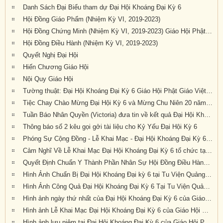
Danh Sách Đại Biểu tham dự Đại Hội Khoáng Đại Kỳ 6
Hội Đồng Giáo Phẩm (Nhiệm Kỳ VI, 2019-2023)
Hội Đồng Chứng Minh (Nhiệm Kỳ VI, 2019-2023) Giáo Hội Phật Giáo Việt Nam Thống Nhất Hải Ngoại tại Úc Đại Lợi – Tân Tây Lan
Hội Đồng Điều Hành (Nhiệm Kỳ VI, 2019-2023)
Quyết Nghị Đại Hội
Hiến Chương Giáo Hội
Nội Quy Giáo Hội
Tường thuật: Đại Hội Khoáng Đại Kỳ 6 Giáo Hội Phật Giáo Việt Nam Thống Nhất Hải Ngoại Tại Úc Đại Lợi-Tân Tây Lan, tổ chức tại Tu Viện Quảng Đức, thành tựu viên mãn
Tiệc Chay Chào Mừng Đại Hội Kỳ 6 và Mừng Chu Niên 20 năm (1999-2019) của Giáo Hội Phật Giáo Việt Nam Thống Nhất Hải Ngoại tại Úc Đại Lợi-Tân Tây Lan
Tuần Báo Nhân Quyền (Victoria) đưa tin về kết quả Đại Hội Khoáng Đại Kỳ 6 tổ chức tại Tu Viện Quảng Đức từ ngày 20 đến ngày 22 tháng 9 năm 2019
Thông báo số 2 kêu gọi gởi tài liệu cho Kỷ Yếu Đại Hội Kỳ 6
Phóng Sự Cộng Đồng - Lễ Khai Mạc - Đại Hội Khoáng Đại Kỳ 6 - Tu Viện Quảng Đức
Cảm Nghĩ Về Lễ Khai Mạc Đại Hội Khoáng Đại Kỳ 6 tổ chức tại Tu Viện Quảng Đức, Melbourne, Úc Châu (21/9/2019)
Quyết Định Chuẩn Y Thành Phần Nhân Sự Hội Đồng Điều Hành Nhiệm Kỳ VI (2019-2023)
Hình Ảnh Chuẩn Bị Đại Hội Khoáng Đại kỳ 6 tại Tu Viện Quảng Đức, Melbourne, Úc Châu (hình chụp trưa Thứ Sáu, 20-9-2019)
Hình Ảnh Công Quả Đại Hội Khoáng Đại Kỳ 6 Tại Tu Viện Quảng Đức
Hình ảnh ngày thứ nhất của Đại Hội Khoáng Đại Kỳ 6 của Giáo Hội PGVNTNHN tại UĐL-TTL ( Thứ Sáu, ngày 20/09/2019)
Hình ảnh Lễ Khai Mạc Đại Hội Khoáng Đại Kỳ 6 của Giáo Hội Phật Giáo Việt Nam Thống Nhất Hải Ngoại tại Úc Đại Lợi Tân Tây Lan (10.30am Thứ Bảy 21-9-2019)
Hình ảnh lưu niệm tại Đại Hội Khoáng Đại Kỳ 6 của Giáo Hội Phật Giáo Việt Nam Thống Nhất Hải Ngoại tại Úc Đại Lợi Tân Tây Lan (10.30am Thứ Bảy 21-9-2019)