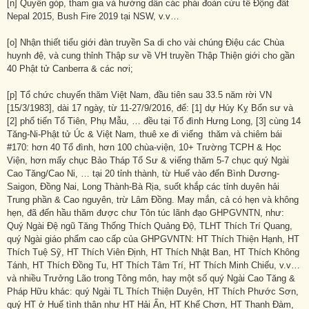
[n] Quyên góp, tham gia và hướng dẫn các phái đoàn cứu tế Động đất
Nepal 2015, Bush Fire 2019 tại NSW, v.v…
[o] Nhận thiết tiểu giới đàn truyền Sa di cho vài chúng Điệu các Chùa
huynh đệ, và cung thỉnh Thập sư về VH truyền Thập Thiện giới cho gần
40 Phật tử Canberra & các nơi;
[p] Tổ chức chuyến thăm Việt Nam, đầu tiên sau 33.5 năm rời VN
[15/3/1983], dài 17 ngày, từ 11-27/9/2016, để: [1] dự Húy Kỵ Bổn sư và
[2] phổ tiến Tổ Tiên, Phụ Mẫu, … đều tại Tổ đình Hưng Long, [3] cùng 14
Tăng-Ni-Phật tử Úc & Việt Nam, thuê xe đi viếng thăm và chiêm bái
#170: hơn 40 Tổ đình, hơn 100 chùa-viện, 10+ Trường TCPH & Học
Viện, hơn mấy chục Bảo Tháp Tổ Sư & viếng thăm 5-7 chục quý Ngài
Cao Tăng/Cao Ni, … tại 20 tỉnh thành, từ Huế vào đến Bình Dương-
Saigon, Đồng Nai, Long Thành-Bà Rịa, suốt khắp các tỉnh duyên hải
Trung phần & Cao nguyên, trừ Lâm Đồng. May mắn, cả có hẹn và không
hẹn, đã đến hầu thăm được chư Tôn túc lãnh đạo GHPGVNTN, như:
Quý Ngài Đệ ngũ Tăng Thống Thích Quảng Độ, TLHT Thích Trí Quang,
quý Ngài giáo phẩm cao cấp của GHPGVNTN: HT Thích Thiện Hạnh, HT
Thích Tuệ Sỹ, HT Thích Viên Định, HT Thích Nhật Ban, HT Thích Không
Tánh, HT Thích Đồng Tu, HT Thích Tâm Trí, HT Thích Minh Chiếu, v.v…
và nhiều Trưởng Lão trong Tông môn, hay một số quý Ngài Cao Tăng &
Pháp Hữu khác: quý Ngài TL Thích Thiện Duyên, HT Thích Phước Sơn,
quý HT ở Huế tình thân như HT Hải Ấn, HT Khế Chơn, HT Thanh Đàm,