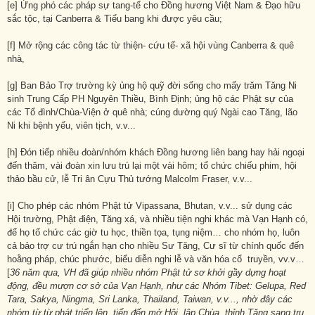
[e] Ứng phó các pháp sự tang-tế cho Đồng hương Việt Nam & Đạo hữu
sắc tộc, tại Canberra & Tiểu bang khi được yêu cầu;
[f] Mở rộng các công tác từ thiện- cứu tế- xã hội vùng Canberra & quê
nhà,
[g] Ban Bảo Trợ trường kỳ ủng hộ quỹ đời sống cho mấy trăm Tăng Ni
sinh Trung Cấp PH Nguyên Thiều, Bình Định; ủng hộ các Phật sự của
các Tổ đình/Chùa-Viện ở quê nhà; cúng dường quý Ngài cao Tăng, lão
Ni khi bệnh yếu, viên tịch, v.v...
[h] Đón tiếp nhiều đoàn/nhóm khách Đồng hương liên bang hay hải ngoại
đến thăm, vài đoàn xin lưu trú lại một vài hôm; tổ chức chiếu phim, hội
thảo bầu cử, lễ Tri ân Cựu Thủ tướng Malcolm Fraser, v.v...
[i] Cho phép các nhóm Phật tử Vipassana, Bhutan, v.v... sử dụng các
Hội trường, Phật điện, Tăng xá, và nhiều tiện nghi khác mà Vạn Hạnh có,
để họ tổ chức các giờ tu học, thiền tọa, tụng niệm… cho nhóm họ, luôn
cả bảo trợ cư trú ngắn hạn cho nhiều Sư Tăng, Cư sĩ từ chính quốc đến
hoằng pháp, chúc phước, biểu diễn nghi lễ và văn hóa cổ truyền, vv.v…
[
36 năm qua, VH đã giúp nhiều nhóm Phật tử sơ khởi gầy dựng hoạt
động, đều mượn cơ sở của Vạn Hạnh, như các Nhóm Tibet: Gelupa, Red
Tara, Sakya, Ningma, Sri Lanka, Thailand, Taiwan, v
.v
..., nhờ đây các
nhóm từ từ phát triển lên, tiến đến mở Hội, lập Chùa, thỉnh Tăng sang trụ