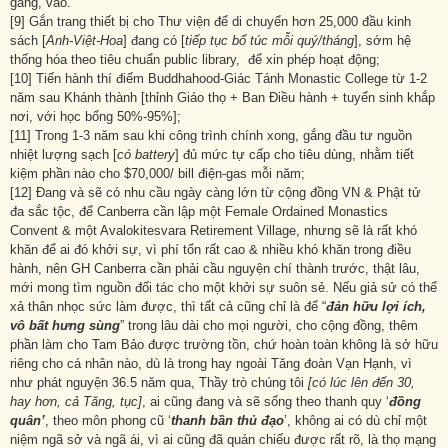
gàng, vào.
[9] Gắn trang thiết bị cho Thư viện để di chuyển hơn 25,000 đầu kinh
sách [
Anh-Việt-Hoa
] đang có [
tiếp tục bổ túc mỗi quý/tháng
], sớm hệ
thống hóa theo tiêu chuẩn public library, để xin phép hoạt động;
[10] Tiến hành thí điểm Buddhahood-Giác Tánh Monastic College từ 1-2
năm sau Khánh thành [thỉnh Giáo thọ + Ban Điều hành + tuyển sinh khắp
nơi, với học bổng 50%-95%];
[11] Trong 1-3 năm sau khi công trình chính xong, gắng đầu tư nguồn
nhiệt lượng sạch [
có battery
] đủ mức tự cấp cho tiêu dùng, nhằm tiết
kiệm phần nào cho $70,000/ bill điện-gas mỗi năm;
[12] Đang và sẽ có nhu cầu ngày càng lớn từ cộng đồng VN & Phật tử
đa sắc tộc, để Canberra cần lập một Female Ordained Monastics
Convent & một Avalokitesvara Retirement Village, nhưng sẽ là rất khó
khăn để ai đó khởi sự, vì phí tổn rất cao & nhiều khó khăn trong điều
hành, nên GH Canberra cần phải cầu nguyện chí thành trước, thật lâu,
mới mong tìm nguồn đối tác cho một khởi sự suôn sẻ. Nếu giả sử có thể
xả thân nhọc sức làm được, thì tất cả cũng chỉ là để “
đản hữu lợi ích,
vô bất hưng sùng
” trong lâu dài cho mọi người, cho cộng đồng, thêm
phần làm cho Tam Bảo được trường tồn, chứ hoàn toàn không là sở hữu
riêng cho cá nhân nào, dù là trong hay ngoài Tăng đoàn Vạn Hạnh, vì
như phát nguyện 36.5 năm qua, Thầy trò chúng tôi
[có lúc lên đến 30,
hay hơn, cả Tăng
, tục]
, ai cũng đang và sẽ sống theo thanh quy ‘
đồng
quân’
, theo môn phong cũ ‘
thanh bần thủ đạo
’, không ai có dù chỉ một
niệm ngã sở và ngã ái, vì ai cũng đã quán chiếu được rất rõ, là thọ mạng