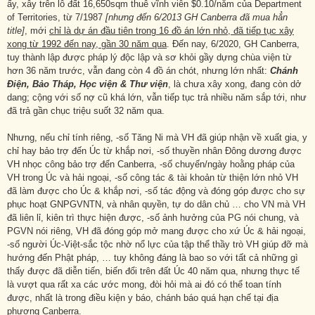
ấy, xây trên lô đất 16,650sqm thuê vĩnh viễn $0.10/năm của Department
of Territories, từ 7/1987
[nhưng đến 6/2013 GH Canberra đã mua hẳn
title]
, mới
chỉ là dự án đầu tiên trong 16 đồ án lớn nhỏ, đã tiếp tục xây
xong từ 1992 đến nay, gần 30 năm qua
. Đến nay, 6/2020, GH Canberra,
tuy thành lập được pháp lý độc lập và sơ khỏi gầy dựng chùa viện từ
hơn 36 năm trước, vẫn đang còn 4 đồ án chót, nhưng lớn nhất:
Chánh
Điện, Bảo Tháp, Học viện & Thư viện
, là chưa xây xong, đang còn dở
dang; cộng với số nợ cũ khá lớn, vẫn tiếp tục trả nhiều năm sắp tới, như
đã trả gần chục triệu suốt 32 năm qua.
Nhưng, nếu chỉ tính riêng, -số Tăng Ni mà VH đã giúp nhận về xuất gia, y
chỉ hay bảo trợ đến Úc từ khắp nơi, -số thuyền nhân Đông dương được
VH nhọc công bảo trợ đến Canberra, -số chuyến/ngày hoằng pháp của
VH trong Úc và hải ngoại, -số công tác & tài khoản từ thiện lớn nhỏ VH
đã làm được cho Úc & khắp nơi, -số tác động và đóng góp được cho sự
phục hoạt GNPGVNTN, và nhân quyền, tự do dân chủ … cho VN mà VH
đã liên lỉ, kiên trì thực hiện được, -số ảnh hưởng của PG nói chung, và
PGVN nói riêng, VH đã đóng góp mở mang được cho xứ Úc & hải ngoại,
-số người Úc-Việt-sắc tộc nhờ nổ lực của tập thể thầy trò VH giúp đỡ mà
hướng đến Phật pháp, … tuy không đáng là bao so với tất cả những gì
thấy được đã diễn tiến, biến đổi trên đất Úc 40 năm qua, nhưng thực tế
là vượt qua rất xa các ước mong, đòi hỏi mà ai đó có thể toan tính
được, nhất là trong điều kiện y báo, chánh báo quá hạn chế tại địa
phương Canberra.