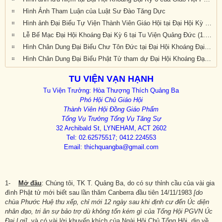
Hình Ảnh Tham Luận của Luật Sư Đào Tăng Dực
Hình ảnh Đại Biểu Tự Viện Thành Viên Giáo Hội tại Đại Hội Kỳ 6 được tổ chức tại Tu Viện Quảng Đức, Melbourne, Victoria, trong 3 ngày 20, 21 và 22 tháng 9 năm 2019
Lễ Bế Mạc Đại Hội Khoáng Đại Kỳ 6 tại Tu Viện Quảng Đức (1.pm-2.30pm, chiều chủ nhật 22-9-2019)
Hình Chân Dung Đại Biểu Chư Tôn Đức tại Đại Hội Khoáng Đại kỳ 6 của Giáo Hội Phật Giáo Việt Nam Thống Nhất Hải Ngoại tại Úc Đại Lợi-Tân Tây Lan, được tổ chức tại Tu Viện Quảng Đức, Melbourne, Victoria, trong 3 ngày 20, 21 và 22 tháng 9 năm 2019
Hình Chân Dung Đại Biểu Phật Tử tham dự Đại Hội Khoáng Đại Kỳ 6 của Giáo Hội Phật Giáo Việt Nam Thống Nhất Hải Ngoại tại Úc Đại Lợi-Tân Tây Lan, được tổ chức tại Tu Viện Quảng Đức, Melbourne, Victoria, trong 3 ngày 20, 21 và 22 tháng 9 năm 2019
TU VIỆN VẠN HẠNH
Tu Viện Trưởng: Hòa Thượng Thích Quảng Ba
Phó Hội Chủ Giáo Hội
Thành Viên Hội Đồng Giáo Phẩm
Tổng Vụ Trưởng Tổng Vụ Tăng Sự
32 Archibald St, LYNEHAM, ACT 2602
Tel: 02.62575517;
0412.224553
Email: thichquangba@gmail.com
1-
Mở đầu
: Chúng tôi, TK T. Quảng Ba, do có sự thỉnh cầu của vài gia
đình Phật tử mới biết sau lần thăm Canberra đầu tiên 14/11/1983
[do
chùa Phước Huệ thu xếp, chỉ mới 12 ngày sau khi định cư đến Úc diện
nhân đạo, tri ân sự bảo trợ dù không tốn kém gì của Tổng Hội PGVN Úc
Đại Lợi]
, và có vài lời khuyến khích của Ngài Hội Chủ Tổng Hội, dịp về