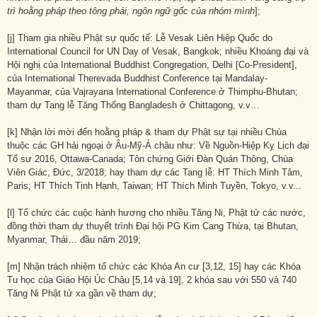
trì hoằng pháp theo tông phái, ngôn ngữ gốc của nhóm mình
];
[j] Tham gia nhiều Phật sự quốc tế: Lễ Vesak Liên Hiệp Quốc do
International Council for UN Day of Vesak, Bangkok; nhiều Khoáng đại và
Hội nghị của International Buddhist Congregation, Delhi [Co-President],
của International Therevada Buddhist Conference tại Mandalay-
Mayanmar, của Vajrayana International Conference ở Thimphu-Bhutan;
tham dự Tang lễ Tăng Thống Bangladesh ở Chittagong, v.v…
[k] Nhận lời mời đến hoằng pháp & tham dự Phật sự tại nhiều Chùa
thuộc các GH hải ngoại ở Âu-Mỹ-Á châu như: Về Nguồn-Hiệp Kỵ Lịch đại
Tổ sư 2016, Ottawa-Canada; Tôn chứng Giới Đàn Quán Thông, Chùa
Viên Giác, Đức, 3/2018; hay tham dự các Tang lễ: HT Thích Minh Tâm,
Paris; HT Thích Tịnh Hạnh, Taiwan; HT Thích Minh Tuyền, Tokyo, v.v...
[l] Tổ chức các cuộc hành hương cho nhiều Tăng Ni, Phật tử các nước,
đồng thời tham dự thuyết trình Đại hội PG Kim Cang Thừa, tại Bhutan,
Myanmar, Thái… đầu năm 2019;
[m] Nhận trách nhiệm tổ chức các Khóa An cư [3,12, 15] hay các Khóa
Tu học của Giáo Hội Úc Châu [5,14 và 19], 2 khóa sau với 550 và 740
Tăng Ni Phật tử xa gần về tham dự;