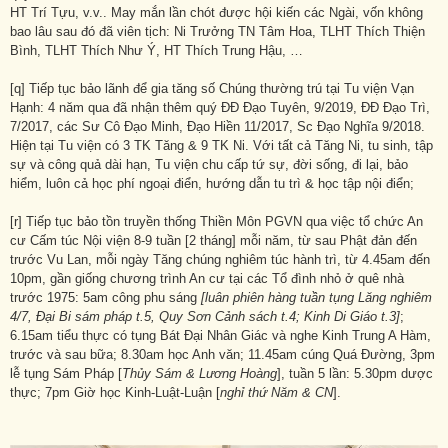
HT Trí Tựu, v.v.. May mắn lần chót được hội kiến các Ngài, vốn không
bao lâu sau đó đã viên tịch: Ni Trưởng TN Tâm Hoa, TLHT Thích Thiện
Bình, TLHT Thích Như Ý, HT Thích Trung Hậu, …
[q] Tiếp tục bảo lãnh để gia tăng số Chúng thường trú tại Tu viện Vạn
Hạnh: 4 năm qua đã nhận thêm quý ĐĐ Đạo Tuyên, 9/2019, ĐĐ Đạo Trì,
7/2017, các Sư Cô Đạo Minh, Đạo Hiền 11/2017, Sc Đạo Nghĩa 9/2018.
Hiện tại Tu viện có 3 TK Tăng & 9 TK Ni. Với tất cả Tăng Ni, tu sinh, tập
sự và công quả dài hạn, Tu viện chu cấp tứ sự, đời sống, đi lại, bảo
hiểm, luôn cả học phí ngoại điển, hướng dẫn tu trì & học tập nội điển;
[r] Tiếp tục bảo tồn truyền thống Thiền Môn PGVN qua việc tổ chức An
cư Cấm túc Nội viện 8-9 tuần [2 tháng] mỗi năm, từ sau Phật đản đến
trước Vu Lan, mỗi ngày Tăng chúng nghiêm túc hành trì, từ 4.45am đến
10pm, gần giống chương trình An cư tại các Tổ đình nhỏ ở quê nhà
trước 1975: 5am công phu sáng
[luân phiên hàng tuần tụng Lăng nghiêm
4/7, Đại Bi sám pháp t.5, Quy Sơn Cảnh sách t.4; Kinh Di Giáo t.3]
;
6.15am tiểu thực có tụng Bát Đại Nhân Giác và nghe Kinh Trung A Hàm,
trước và sau bữa; 8.30am học Anh văn; 11.45am cúng Quá Đường, 3pm
lễ tụng Sám Pháp [
Thủy Sám & Lương Hoàng
], tuần 5 lần: 5.30pm dược
thực; 7pm Giờ học Kinh-Luật-Luận [
nghỉ thứ Năm & CN
].