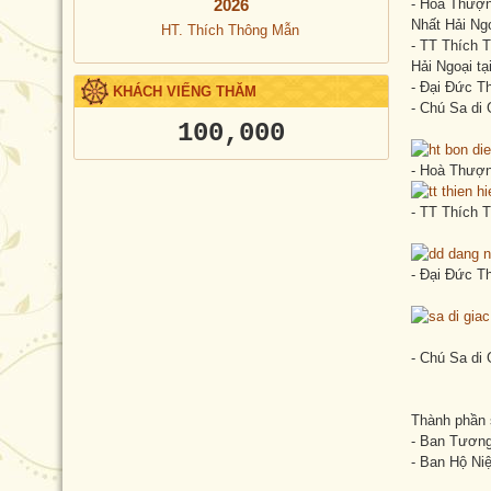
2026
- Hoà Thượn
Nhất Hải Ngo
HT. Thích Thông Mẫn
- TT Thích 
Hải Ngoại tạ
- Đại Đức T
KHÁCH VIẾNG THĂM
- Chú Sa di 
100,000
- Hoà Thượn
- TT Thích 
- Đại Đức T
- Chú Sa di
Thành phần 
- Ban Tương
- Ban Hộ Ni