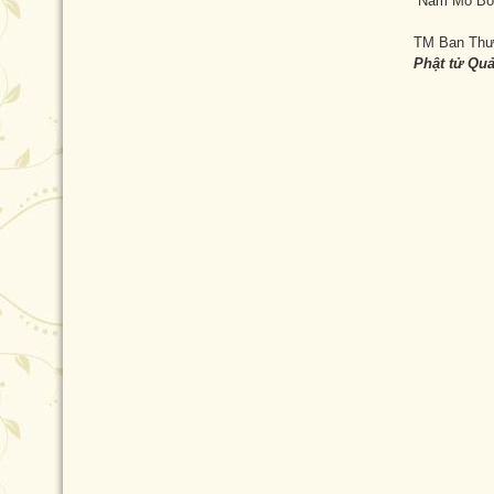
Nam Mô Bổn
TM Ban Thư
Phật tử Qu