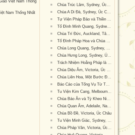
 Giáo Việt Nam Thống
Chùa Trúc Lâm, Sydney, Úc Châu
Chùa A Di Đà, Sydney, Úc Châu
Việt Nam Thống Nhất
Tự Viện Pháp Bảo và Thiền Lâm Pháp Bảo, Sydney, Úc Châu
Tổ Đình Minh Quang, Sydney, Úc Châu
Chùa Trí Đức, Auckland, Tân Tây Lan
Tổ Đình Pháp Hoa và Chùa Bắc Linh, Nam Úc
Chùa Long Quang, Sydney, Úc Châu
Chùa Hưng Long, Sydney, Úc Châu
Trách Nhiệm Hoằng Pháp là Sứ Mệnh của Người Xuất Gia Trong Thời Đại Mới
Chùa Diệu Âm, Victoria, Úc Châu
Chùa Liên Hoa, Một Bước Đi là Một Kinh Nghiệm Sống Đẹp
Báo Cáo của Tổng Vụ Từ Thiện Xã Hội Nhiệm Kỳ 2014-2019.
Tu Viện Kim Cang, Melbourne, Úc Châu
Chùa Báo Ân và Tỳ Kheo Ni Thích Nữ Huệ Khiết
Chùa Quan Âm, Adelaile, Nam Úc
Chùa Bồ Đề, Victoria, Úc Châu
Tu Viện Minh Giác, Sydney, Úc Châu
Chùa Pháp Vân, Victoria, Úc Châu
Chùa Huệ Quang, Victoria, Úc Châu