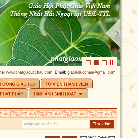
.phatgiaoucchau.com
. Email:
giaohoiucchau@gmail.com
.
PHẬT GIÁO ÚC
CHƯƠNG GIÁO HỘI
TỰ VIỆN THÀNH VIÊN
 PHẬT PHÁP
HÌNH ẢNH SINH HOẠT