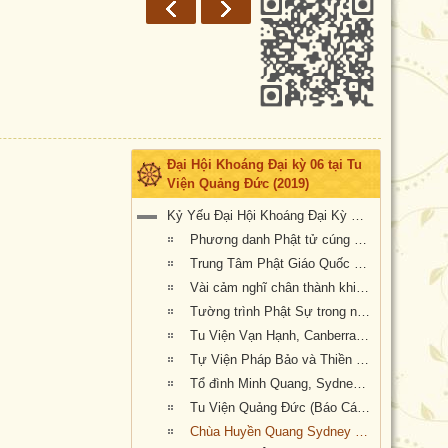
Đại Hội Khoáng Đại kỳ 06 tại Tu
Viện Quảng Đức (2019)
Kỷ Yếu Đại Hội Khoáng Đại Kỳ 6 của Giáo Hội Phật Giáo Việt Nam Thống Nhất Hải Ngoại tại Úc Đại Lợi-Tân Tây Lan
Phương danh Phật tử cúng dường Lễ An Vị Tôn Tượng Bồ Tát Địa Tạng, Quan Âm & Đại Hội Kỳ 6 tại Tu Viện Quảng Đức
Trung Tâm Phật Giáo Quốc Tế (Chùa Quốc Tế) Darwin cúng dường Đại Hội Kỳ 6
Vài cảm nghĩ chân thành khi dược mời tham dự Lễ khai mạc Đại Hội Kỳ 6
Tường trình Phật Sự trong nhiệm kỳ 5 (2015-2019) của Hội Đồng Điều Hành (Văn Phòng Phó Tổng Thư Ký Giáo Hội, TK.Thích Nguyên Tạng báo cáo)
Tu Viện Vạn Hạnh, Canberra, Úc Châu (Khai Sơn & Viện Trưởng : HT Thích Quảng Ba, Báo cáo sinh hoạt tu học từ 2015-2019)
Tự Viện Pháp Bảo và Thiền Lâm Pháp Bảo Sydney nhiệm kỳ 2015 – 2019
Tổ đình Minh Quang, Sydney, Úc Châu (Báo cáo sinh hoạt tu học từ 2015-2019)
Tu Viện Quảng Đức (Báo Cáo Sinh Hoạt Tu Học Phật Sự từ 2015-2019)
Chùa Huyền Quang Sydney (Báo cáo sinh hoạt tu học từ 2015-2019)