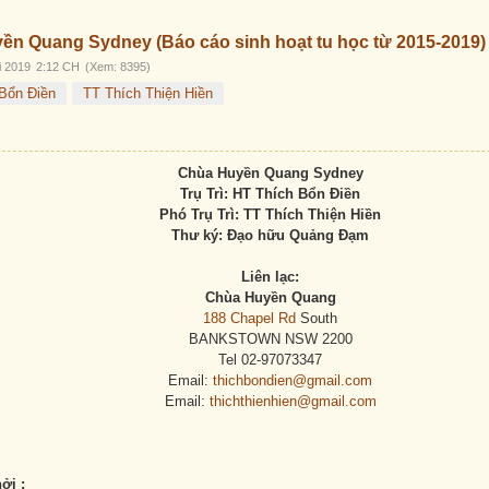
Trước
Sau
ền Quang Sydney (Báo cáo sinh hoạt tu học từ 2015-2019)
 2019
2:12 CH
(Xem: 8395)
Bổn Điền
TT Thích Thiện Hiền
Chùa Huyền Quang Sydney
Trụ Trì: HT Thích Bổn Điền
Phó Trụ Trì: TT Thích Thiện Hiền
Thư ký: Đạo hữu Quảng Đạm
Liên lạc:
Chùa Huyền Quang
188 Chapel Rd
South
BANKSTOWN NSW 2200
Tel 02-97073347
Email:
thichbondien@gmail.com
Email:
thichthienhien@gmail.com
ởi :