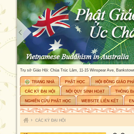
HÂU
Trụ sở Giáo Hội: Chùa Trúc Lâm, 11-15 Winspear Ave, Bankstown, NSW 
TRANG NHÀ
PHẬT HỌC
HỘI ĐỒNG GIÁO PH
CÁC KỲ ĐẠI HỘI
NỘI QUY SINH HOẠT
THÔNG B
NGHIÊN CỨU PHẬT HỌC
WEBSITE LIÊN KẾT
EN
›
CÁC KỲ ĐẠI HỘI