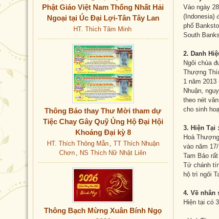
Phật Giáo Việt Nam Thống Nhất Hải
Vào ngày 28
(Indonesia) 
Ngoại tại Úc Đại Lợi-Tân Tây Lan
phố Banksto
HT. Thích Tâm Minh
South Banks
2. Danh Hiệ
Ngôi chùa đ
Thượng Thíc
1 năm 2013 
Nhuận, nguyê
theo nét văn
cho sinh hoạ
Thông Báo thay Thư Mời tham dự
Tiệc Chay Gây Quỹ Ủng Hộ Đại Hội
3. Hiện Tại 
Khoáng Đại kỳ 8
Hoà Thượng 
HT. Thích Thông Mẫn
,
TT Thích Nhuận
vào năm 17/1
Chơn
,
NS Thích Nữ Nhật Liên
Tam Bảo rất 
Tử chánh tín
hộ trì ngôi 
4. Về nhân 
Hiện tại có 
Thông Bạch Mừng Xuân Bính Ngọ