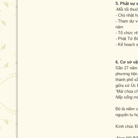
5. Phật sự 
-Mỗi tối thư
- Chủ nhật h
- Tham dự v
năm
- Tổ chức nh
- Phật Tử B
- Kế hoạch s
6. Cơ sở vật
Gần 27 năm 
phương tiện 
thành phố s
giữa xứ Úc Đ
“Mái chùa c
Nếp sống mu
Đó là niềm 
nguyện tu họ
Kính chúc Đ