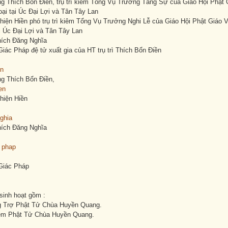
g Thích Bổn Điền, trụ trì kiêm Tổng Vụ Trưởng Tăng Sự của Giáo Hội Phật
ại tại Úc Đại Lợi và Tân Tây Lan
Thiện Hiền phó trụ trì kiêm Tổng Vụ Trưởng Nghi Lễ của Giáo Hội Phật Giáo 
i Úc Đại Lợi và Tân Tây Lan
hích Đăng Nghĩa
Giác Pháp đệ tử xuất gia của HT trụ trì Thích Bổn Điền
g Thích Bổn Điền,
Thiện Hiền
hích Đăng Nghĩa
 Giác Pháp
sinh hoạt gồm :
 Trợ Phật Tử Chùa Huyền Quang.
ệm Phật Tử Chùa Huyền Quang.