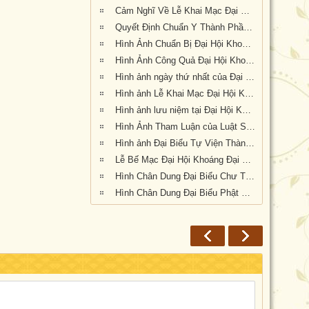
Cảm Nghĩ Về Lễ Khai Mạc Đại Hội Khoáng Đại Kỳ 6 tổ chức tại Tu Viện Quảng Đức, Melbourne, Úc Châu (21/9/2019)
Quyết Định Chuẩn Y Thành Phần Nhân Sự Hội Đồng Điều Hành Nhiệm Kỳ VI (2019-2023)
Hình Ảnh Chuẩn Bị Đại Hội Khoáng Đại kỳ 6 tại Tu Viện Quảng Đức, Melbourne, Úc Châu (hình chụp trưa Thứ Sáu, 20-9-2019)
Hình Ảnh Công Quả Đại Hội Khoáng Đại Kỳ 6 Tại Tu Viện Quảng Đức
Hình ảnh ngày thứ nhất của Đại Hội Khoáng Đại Kỳ 6 của Giáo Hội PGVNTNHN tại UĐL-TTL ( Thứ Sáu, ngày 20/09/2019)
Hình ảnh Lễ Khai Mạc Đại Hội Khoáng Đại Kỳ 6 của Giáo Hội Phật Giáo Việt Nam Thống Nhất Hải Ngoại tại Úc Đại Lợi Tân Tây Lan (10.30am Thứ Bảy 21-9-2019)
Hình ảnh lưu niệm tại Đại Hội Khoáng Đại Kỳ 6 của Giáo Hội Phật Giáo Việt Nam Thống Nhất Hải Ngoại tại Úc Đại Lợi Tân Tây Lan (10.30am Thứ Bảy 21-9-2019)
Hình Ảnh Tham Luận của Luật Sư Đào Tăng Dực
Hình ảnh Đại Biểu Tự Viện Thành Viên Giáo Hội tại Đại Hội Kỳ 6 được tổ chức tại Tu Viện Quảng Đức, Melbourne, Victoria, trong 3 ngày 20, 21 và 22 tháng 9 năm 2019
Lễ Bế Mạc Đại Hội Khoáng Đại Kỳ 6 tại Tu Viện Quảng Đức (1.pm-2.30pm, chiều chủ nhật 22-9-2019)
Hình Chân Dung Đại Biểu Chư Tôn Đức tại Đại Hội Khoáng Đại kỳ 6 của Giáo Hội Phật Giáo Việt Nam Thống Nhất Hải Ngoại tại Úc Đại Lợi-Tân Tây Lan, được tổ chức tại Tu Viện Quảng Đức, Melbourne, Victoria, trong 3 ngày 20, 21 và 22 tháng 9 năm 2019
Hình Chân Dung Đại Biểu Phật Tử tham dự Đại Hội Khoáng Đại Kỳ 6 của Giáo Hội Phật Giáo Việt Nam Thống Nhất Hải Ngoại tại Úc Đại Lợi-Tân Tây Lan, được tổ chức tại Tu Viện Quảng Đức, Melbourne, Victoria, trong 3 ngày 20, 21 và 22 tháng 9 năm 2019