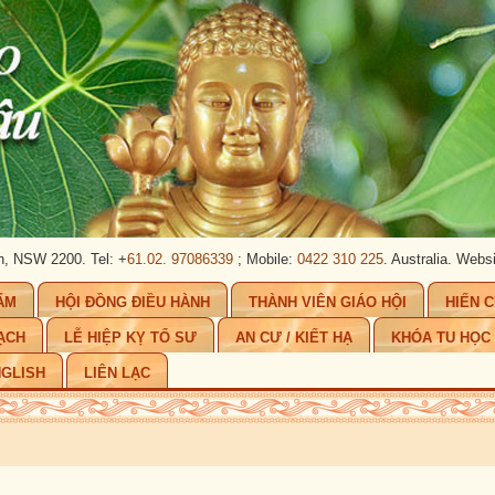
2200. Tel: +
61.02. 97086339
; Mobile:
0422 310 225
. Australia.
Website:
www
ẨM
HỘI ĐỒNG ĐIỀU HÀNH
THÀNH VIÊN GIÁO HỘI
HIẾN 
ẠCH
LỄ HIỆP KỴ TỔ SƯ
AN CƯ / KIẾT HẠ
KHÓA TU HỌC
GLISH
LIÊN LẠC