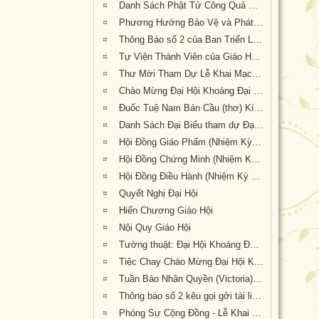
Danh Sách Phật Tử Công Quả Đại Hội Kỳ 6 tại Tu Viện Quảng Đức
Phương Hướng Bảo Vệ và Phát Triển PGVN tại Úc Châu
Thông Báo số 2 của Ban Triển Lãm Đại Hội Kỳ 6
Tự Viện Thành Viên của Giáo Hội Phật Giáo Việt Nam Thống Nhất Hải Ngoại tại Úc Đại Lợi- Tân Tây Lan.
Thư Mời Tham Dự Lễ Khai Mạc Đại Hội Khoáng Đại Kỳ 6
Chào Mừng Đại Hội Khoáng Đại Kỳ 6 (thơ)
Đuốc Tuệ Nam Bán Cầu (thơ) Kính dâng Hòa Thượng Hội Chủ cùng Chư Tôn Đức và quý Phật tử gần xa đang về dự Đại Hội Kỳ 6 tại Tu Viện Quảng Đức
Danh Sách Đại Biểu tham dự Đại Hội Khoáng Đại Kỳ 6
Hội Đồng Giáo Phẩm (Nhiệm Kỳ VI, 2019-2023)
Hội Đồng Chứng Minh (Nhiệm Kỳ VI, 2019-2023) Giáo Hội Phật Giáo Việt Nam Thống Nhất Hải Ngoại tại Úc Đại Lợi – Tân Tây Lan
Hội Đồng Điều Hành (Nhiệm Kỳ VI, 2019-2023)
Quyết Nghị Đại Hội
Hiến Chương Giáo Hội
Nội Quy Giáo Hội
Tường thuật: Đại Hội Khoáng Đại Kỳ 6 Giáo Hội Phật Giáo Việt Nam Thống Nhất Hải Ngoại Tại Úc Đại Lợi-Tân Tây Lan, tổ chức tại Tu Viện Quảng Đức, thành tựu viên mãn
Tiệc Chay Chào Mừng Đại Hội Kỳ 6 và Mừng Chu Niên 20 năm (1999-2019) của Giáo Hội Phật Giáo Việt Nam Thống Nhất Hải Ngoại tại Úc Đại Lợi-Tân Tây Lan
Tuần Báo Nhân Quyền (Victoria) đưa tin về kết quả Đại Hội Khoáng Đại Kỳ 6 tổ chức tại Tu Viện Quảng Đức từ ngày 20 đến ngày 22 tháng 9 năm 2019
Thông báo số 2 kêu gọi gởi tài liệu cho Kỷ Yếu Đại Hội Kỳ 6
Phóng Sự Cộng Đồng - Lễ Khai Mạc - Đại Hội Khoáng Đại Kỳ 6 - Tu Viện Quảng Đức