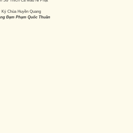
 Sư Thích Ca Mâu Ni Phật
 Ký Chùa Huyền Quang
ảng Đạm Phạm Quốc Thuần