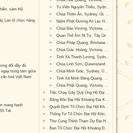
Tu Viện Nguyên Thiều, Sydney, Úc Châu
hiền, sám hối.
Chùa Thiên Ân, Sydney, Úc Châu
ây Lan tổ chức hàng
Niệm Phật Đường An Lạc Hạnh, Victoria, Úc Châu
Chùa Bảo Vương, Victoria, Úc Châu
Quan Thế Âm Ni Tự, Tây Úc
Chùa Pháp Quang, Brisbane, Queensland, Úc Châu
Chùa Giác Hoàng, Victoria, Úc Châu
Tịnh Xá Thanh Lương, Sydney, Úc Châu
Chùa Linh Sơn, Queensland, Úc Châu
ơng đối đầy đủ
h ngay trung tâm giữa
Chùa Minh Giác, Sydney, Úc Châu
 văn hoá Việt Nam
Tịnh Xá Minh Đăng Quang, Sydney, Úc Châu
Chùa Phật Quang, Victoria, Úc Châu
Tiệc Chay Gây Quỹ Ủng Hộ Đại Hội Kỳ 6
Băng Rôn Đại Hội Khoáng Đại Kỳ 6 tổ chức tại Tu Viện Quảng Đức từ ngày 20 đến 22 tháng 9 năm 2019
uôn mang hạnh
Quyết Định Tổ Chức Đại Hội Khoáng Đại Kỳ VI
Bồ Tát.
Thông Tư Tổ Chức Đại Hội Khoáng Đại Kỳ 6
Thư Cung Thỉnh Tham Dự Đại Hội Khoáng Đại Kỳ 6
Ban Tổ Chức Đại Hội Khoáng Đại kỳ 6