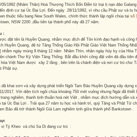
/05/1992 (Nhâm Thân) Hoà Thượng Thích Bổn Điền từ trại tị nạn đảo Gala
đến định cư tại Úc Đại Lợi. Đến ngày 28/11/1992, vì nhu cầu Phật sự và tu 
wn thuộc tiểu bang New South Wales, chính thức thành lập ngôi chùa tại
số 
town, NSW 2200 ,đầu tiên tại thành phố này đã 27 năm.
u :
ược đặt tên là Huyền Quang, nhằm mục đích để Tôn kính đạo hạnh và công 
h Huyền Quang, đệ tứ Tăng Thống Giáo Hội Phật Giáo Việt Nam Thống Nhất
( nhằm ngày mùng 9 tháng 12 năm Nhâm Thìn, nhân ngày húy kỵ của Hòa
n chánh Thư Ký Viện Tăng Thống. Bắt đầu khởi công đặt viên đá đâu tiên đại
 hóa Việt Nam được xây 2 tầng , bên trên là chánh điện và nơi cư trú chư 
t Phật sự.
:
đã khai sơn và xây dựng phát triển Ngôi Tam Bảo Huyền Quang xây dựng x
1/2017. Với diện tích ngôi chùa khoảng 750 mét vuông nhưng Ngài đã thiết 
trang nghiêm, thanh tịnh thuần hoá nét Việt , nhằm mục đích hướng dẫn và 
 tại Úc Đại Lợi . Trải qua 27 năm tu học và hành trì, quý Tăng và Phật Tử ch
Tam Bảo đã trở thành Ngôi Già Lam nghiêm tịnh giữa thành phố Bankstown .
sự:
3 vị Tỳ Kheo và chú Sa Di đang cư trú :