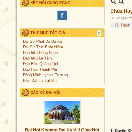
KẾT NỐI CÙNG PGUC
Chùa Huy
30 Tháng Mười
HT. Thích 
THƯ MỤC TÁC GIẢ
Đại Sư Phật Đà Da Xá
Đại Sư Trúc Phật Niệm
Đạo hữu Hồng Hạnh
Đạo hữu Lệ Tâm
Đạo Hữu Quảng Tịnh
Đạo Hữu Thanh Phi
Đồng Minh Lynnie Trương
Đức Đạt Lai Lạt Ma
CÁC KỲ ĐẠI HỘI
Đại Hội Khoáng Đại Kỳ VIII Giáo Hội
1. Duyên Kh