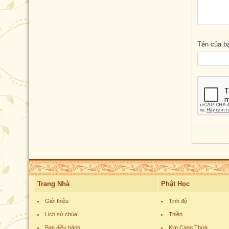
Tên của b
Trang Nhà
Phật Học
Giới thiệu
Tịnh độ
Lịch sử chùa
Thiền
Ban điều hành
Kim Cang Thừa