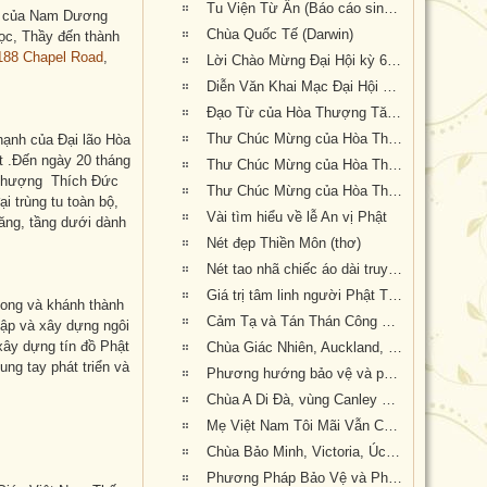
Tu Viện Từ Ân (Báo cáo sinh hoạt tu học từ 2015-2019)
ng của Nam Dương
Chùa Quốc Tế (Darwin)
học, Thầy đến thành
188 Chapel Road
,
Lời Chào Mừng Đại Hội kỳ 6 của Thượng Tọa Thích Tâm Phương
Diễn Văn Khai Mạc Đại Hội Khoáng Đại Kỳ 6 của Hòa Thượng Hội Chủ Thích Bảo Lạc (bản dịch tiếng Anh: GS Trần Như Mai, pd: Nguyên Nhật)
Đạo Từ của Hòa Thượng Tăng Giáo Trưởng Thích Huyền Tôn
Thư Chúc Mừng của Hòa Thượng Thích Thắng Hoan ( Hội Đồng Giáo Phẩm Giáo Hội Hoa Kỳ) (bản dịch tiếng Anh: GS Trần Như Mai, pd: Nguyên Nhật)
hạnh của Đại lão Hòa
 .Đến ngày 20 tháng
Thư Chúc Mừng của Hòa Thượng Thích Tín Nghĩa (bản dịch tiếng Anh: GS Trần Như Mai, pd: Nguyên Nhật)
 Thượng Thích Đức
Thư Chúc Mừng của Hòa Thượng Thích Tánh Thiệt-HT Thích Như Điển (Giáo Hội Âu Châu) (bản dịch tiếng Anh: GS Trần Như Mai, pd: Nguyên Nhật)
 trùng tu toàn bộ,
Vài tìm hiểu về lễ An vị Phật
Tăng, tầng dưới dành
Nét đẹp Thiền Môn (thơ)
Nét tao nhã chiếc áo dài truyền thống (thơ của Huệ Hương--- Xin ngợi khen và thân tặng quý nữ Phật tử mặc áo dài truyền thống Việt Nam về dự Đại Hội Khoáng Đại kỳ 6 của Giáo Hội tại Tu Viện Quảng Đức)
Giá trị tâm linh người Phật Tử khi được tham dự lễ khai mạc của Đại Hội Khoáng Đại Kỳ 6 của Giáo Hội Phật Giáo Việt Nam Thống Nhất Hải Ngoại tại Úc Đại Lợi-Tân Tây Lan
ong và khánh thành
Cảm Tạ và Tán Thán Công Đức quý Phật tử đã đóng góp công sức cho Đại Hội Kỳ 6 thành tựu viên mãn
lập và xây dựng ngôi
xây dựng tín đồ Phật
Chùa Giác Nhiên, Auckland, Tân Tây Lan
ung tay phát triển và
Phương hướng bảo vệ và phát triển Phật Giáo Việt Nam tại Úc Châu (Luật Sư Đào Tăng Dực, pháp danh: Chúc Phán)
Chùa A Di Đà, vùng Canley Vale. Tiểu bang New South Wales. Australia.
Mẹ Việt Nam Tôi Mãi Vẫn Còn Đây (Con vừa vào xem kết quả Đại Hội Khoáng Đại Kỳ 6 của GHPGVNTNHN tại Úc Đại Lợi và Tân Tây Lan được tổ chức tại Tu Viện Quảng Đức với bản Quyết Nghị Đại Hội thật tuyệt vời: Giáo Hội lên án hành động xâm lấn
Chùa Bảo Minh, Victoria, Úc Châu
Phương Pháp Bảo Vệ và Phát Triển PGVN tại Úc Châu