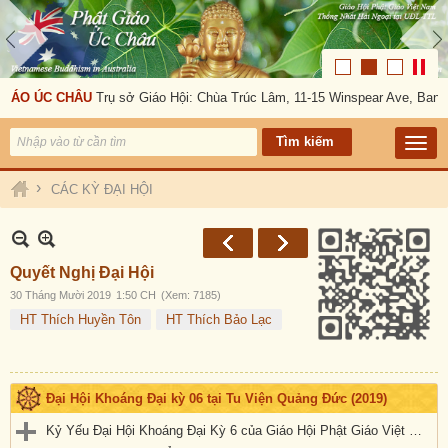
IÁO ÚC CHÂU
Trụ sở Giáo Hội: Chùa Trúc Lâm, 11-15 Winspear Ave, Banks
›
CÁC KỲ ĐẠI HỘI
Quyết Nghị Đại Hội
30 Tháng Mười 2019
1:50 CH
(Xem: 7185)
HT Thích Huyền Tôn
HT Thích Bảo Lạc
Đại Hội Khoáng Đại kỳ 06 tại Tu Viện Quảng Đức (2019)
Kỷ Yếu Đại Hội Khoáng Đại Kỳ 6 của Giáo Hội Phật Giáo Việt Nam Thống Nhất Hải Ngoại tại Úc Đại Lợi-Tân Tây Lan