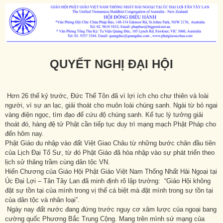
QUYẾT NGHỊ ĐẠI HỘI
Hơn 26 thế kỷ trước, Đức Thế Tôn đã vì lợi ích cho chư thiên và loài
người, vì sự an lạc, giải thoát cho muôn loài chúng sanh. Ngài từ bỏ ngai
vàng điện ngọc, tìm đạo để cứu độ chúng sanh. Kế tục lý tưởng giải
thoát đó, hàng đệ tử Phật cần tiếp tục duy trì mạng mạch Phật Pháp cho
đến hôm nay.
Phật Giáo du nhập vào đất Việt Giao Châu từ những bước chân đầu tiên
của Lịch Đại Tổ Sư, từ đó Phật Giáo đã hòa nhập vào sự phát triển theo
lịch sử thăng trầm cùng dân tộc VN.
Hiến Chương của Giáo Hội Phật Giáo Việt Nam Thống Nhất Hải Ngoại tại
Úc Đại Lợi – Tân Tây Lan đã minh định rõ lập trường: “Giáo Hội không
đặt sự tồn tại của mình trong vị thế cá biệt mà đặt mình trong sự tồn tại
của dân tộc và nhân loại”.
Ngày nay đất nước đang đứng trước nguy cơ xâm lược của ngoại bang
cường quốc Phương Bắc Trung Cộng. Mang trên mình sứ mạng của