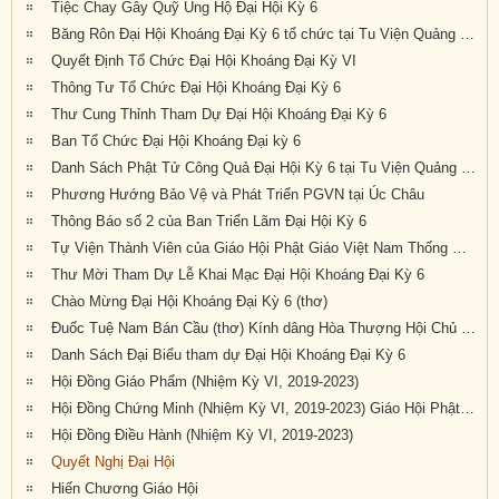
Tiệc Chay Gây Quỹ Ủng Hộ Đại Hội Kỳ 6
Băng Rôn Đại Hội Khoáng Đại Kỳ 6 tổ chức tại Tu Viện Quảng Đức từ ngày 20 đến 22 tháng 9 năm 2019
Quyết Định Tổ Chức Đại Hội Khoáng Đại Kỳ VI
Thông Tư Tổ Chức Đại Hội Khoáng Đại Kỳ 6
Thư Cung Thỉnh Tham Dự Đại Hội Khoáng Đại Kỳ 6
Ban Tổ Chức Đại Hội Khoáng Đại kỳ 6
Danh Sách Phật Tử Công Quả Đại Hội Kỳ 6 tại Tu Viện Quảng Đức
Phương Hướng Bảo Vệ và Phát Triển PGVN tại Úc Châu
Thông Báo số 2 của Ban Triển Lãm Đại Hội Kỳ 6
Tự Viện Thành Viên của Giáo Hội Phật Giáo Việt Nam Thống Nhất Hải Ngoại tại Úc Đại Lợi- Tân Tây Lan.
Thư Mời Tham Dự Lễ Khai Mạc Đại Hội Khoáng Đại Kỳ 6
Chào Mừng Đại Hội Khoáng Đại Kỳ 6 (thơ)
Đuốc Tuệ Nam Bán Cầu (thơ) Kính dâng Hòa Thượng Hội Chủ cùng Chư Tôn Đức và quý Phật tử gần xa đang về dự Đại Hội Kỳ 6 tại Tu Viện Quảng Đức
Danh Sách Đại Biểu tham dự Đại Hội Khoáng Đại Kỳ 6
Hội Đồng Giáo Phẩm (Nhiệm Kỳ VI, 2019-2023)
Hội Đồng Chứng Minh (Nhiệm Kỳ VI, 2019-2023) Giáo Hội Phật Giáo Việt Nam Thống Nhất Hải Ngoại tại Úc Đại Lợi – Tân Tây Lan
Hội Đồng Điều Hành (Nhiệm Kỳ VI, 2019-2023)
Quyết Nghị Đại Hội
Hiến Chương Giáo Hội