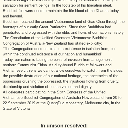
salvation for sentient beings. In the footstep of his liberation ideal,
Buddhist followers need to maintain the life blood of the Dharma today
and beyond.
Buddhism reached the ancient Vietnamese land of Giao Chau through the
footsteps of our early Great Patriarchs. Since then Buddhism had
penetrated and progressed with the ebbs and flows of our nation’s history.
The Constitution of the Unified Overseas Vietnamese Buddhist
Congregation of Australia-New Zealand has stated explicitly:
“The Congregation does not place its existence in isolation from, but
within the continued existence of our nation and humankind”
Today, our nation is facing the perils of invasion from a hegemonic
northern Communist China. As duty-bound Buddhist followers and
Vietnamese citizens we cannot allow ourselves to watch, from the sides,
the possible destruction of our national heritage, the spectacles of the
oppressors crushing the oppressed, the injustices flowing from cruelty,
dictatorship and violation of human values and dignity.
All delegates participating in the Sixth Congress of the Unified
Vietnamese Buddhist Congregation of Australia-New Zealand from 20 to
22 September 2019 at the QuangDuc Monastery, Melbourne city, in the
State of Victoria
In unison resolved: