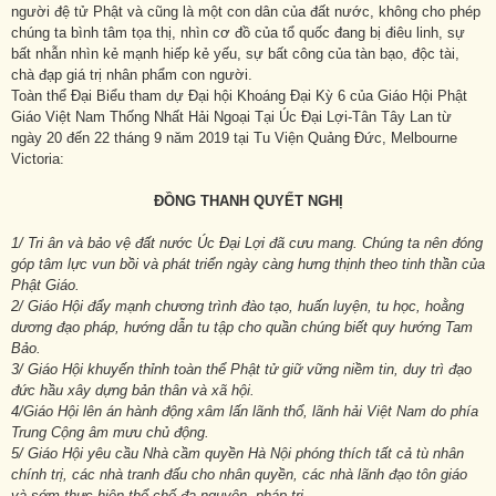
người đệ tử Phật và cũng là một con dân của đất nước, không cho phép
chúng ta bình tâm tọa thị, nhìn cơ đồ của tổ quốc đang bị điêu linh, sự
bất nhẫn nhìn kẻ mạnh hiếp kẻ yếu, sự bất công của tàn bạo, độc tài,
chà đạp giá trị nhân phẩm con người.
Toàn thể Đại Biểu tham dự Đại hội Khoáng Đại Kỳ 6 của Giáo Hội Phật
Giáo Việt Nam Thống Nhất Hải Ngoại Tại Úc Đại Lợi-Tân Tây Lan từ
ngày 20 đến 22 tháng 9 năm 2019 tại Tu Viện Quảng Đức, Melbourne
Victoria:
ĐỒNG THANH QUYẾT NGHỊ
1/ Tri ân và bảo vệ đất nước Úc Đại Lợi đã cưu mang. Chúng ta nên đóng
góp tâm lực vun bồi và phát triển ngày càng hưng thịnh theo tinh thần của
Phật Giáo.
2/ Giáo Hội đẩy mạnh chương trình đào tạo, huấn luyện, tu học, hoằng
dương đạo pháp, hướng dẫn tu tập cho quần chúng biết quy hướng Tam
Bảo.
3/ Giáo Hội khuyến thỉnh toàn thể Phật tử giữ vững niềm tin, duy trì đạo
đức hầu xây dựng bản thân và xã hội.
4/Giáo Hội lên án hành động xâm lấn lãnh thổ, lãnh hải Việt Nam do phía
Trung Cộng âm mưu chủ động.
5/ Giáo Hội yêu cầu Nhà cầm quyền Hà Nội phóng thích tất cả tù nhân
chính trị, các nhà tranh đấu cho nhân quyền, các nhà lãnh đạo tôn giáo
và sớm thực hiện thể chế đa nguyên, pháp trị.