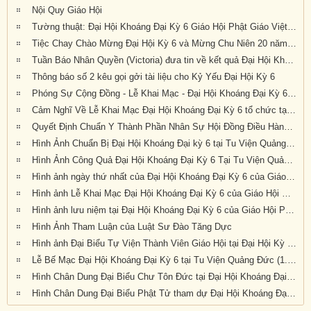
Nội Quy Giáo Hội
Tường thuật: Đại Hội Khoáng Đại Kỳ 6 Giáo Hội Phật Giáo Việt Nam Thống Nhất Hải Ngoại Tại Úc Đại Lợi-Tân Tây Lan, tổ chức tại Tu Viện Quảng Đức, thành tựu viên mãn
Tiệc Chay Chào Mừng Đại Hội Kỳ 6 và Mừng Chu Niên 20 năm (1999-2019) của Giáo Hội Phật Giáo Việt Nam Thống Nhất Hải Ngoại tại Úc Đại Lợi-Tân Tây Lan
Tuần Báo Nhân Quyền (Victoria) đưa tin về kết quả Đại Hội Khoáng Đại Kỳ 6 tổ chức tại Tu Viện Quảng Đức từ ngày 20 đến ngày 22 tháng 9 năm 2019
Thông báo số 2 kêu gọi gởi tài liệu cho Kỷ Yếu Đại Hội Kỳ 6
Phóng Sự Cộng Đồng - Lễ Khai Mạc - Đại Hội Khoáng Đại Kỳ 6 - Tu Viện Quảng Đức
Cảm Nghĩ Về Lễ Khai Mạc Đại Hội Khoáng Đại Kỳ 6 tổ chức tại Tu Viện Quảng Đức, Melbourne, Úc Châu (21/9/2019)
Quyết Định Chuẩn Y Thành Phần Nhân Sự Hội Đồng Điều Hành Nhiệm Kỳ VI (2019-2023)
Hình Ảnh Chuẩn Bị Đại Hội Khoáng Đại kỳ 6 tại Tu Viện Quảng Đức, Melbourne, Úc Châu (hình chụp trưa Thứ Sáu, 20-9-2019)
Hình Ảnh Công Quả Đại Hội Khoáng Đại Kỳ 6 Tại Tu Viện Quảng Đức
Hình ảnh ngày thứ nhất của Đại Hội Khoáng Đại Kỳ 6 của Giáo Hội PGVNTNHN tại UĐL-TTL ( Thứ Sáu, ngày 20/09/2019)
Hình ảnh Lễ Khai Mạc Đại Hội Khoáng Đại Kỳ 6 của Giáo Hội Phật Giáo Việt Nam Thống Nhất Hải Ngoại tại Úc Đại Lợi Tân Tây Lan (10.30am Thứ Bảy 21-9-2019)
Hình ảnh lưu niệm tại Đại Hội Khoáng Đại Kỳ 6 của Giáo Hội Phật Giáo Việt Nam Thống Nhất Hải Ngoại tại Úc Đại Lợi Tân Tây Lan (10.30am Thứ Bảy 21-9-2019)
Hình Ảnh Tham Luận của Luật Sư Đào Tăng Dực
Hình ảnh Đại Biểu Tự Viện Thành Viên Giáo Hội tại Đại Hội Kỳ 6 được tổ chức tại Tu Viện Quảng Đức, Melbourne, Victoria, trong 3 ngày 20, 21 và 22 tháng 9 năm 2019
Lễ Bế Mạc Đại Hội Khoáng Đại Kỳ 6 tại Tu Viện Quảng Đức (1.pm-2.30pm, chiều chủ nhật 22-9-2019)
Hình Chân Dung Đại Biểu Chư Tôn Đức tại Đại Hội Khoáng Đại kỳ 6 của Giáo Hội Phật Giáo Việt Nam Thống Nhất Hải Ngoại tại Úc Đại Lợi-Tân Tây Lan, được tổ chức tại Tu Viện Quảng Đức, Melbourne, Victoria, trong 3 ngày 20, 21 và 22 tháng 9 năm 2019
Hình Chân Dung Đại Biểu Phật Tử tham dự Đại Hội Khoáng Đại Kỳ 6 của Giáo Hội Phật Giáo Việt Nam Thống Nhất Hải Ngoại tại Úc Đại Lợi-Tân Tây Lan, được tổ chức tại Tu Viện Quảng Đức, Melbourne, Victoria, trong 3 ngày 20, 21 và 22 tháng 9 năm 2019