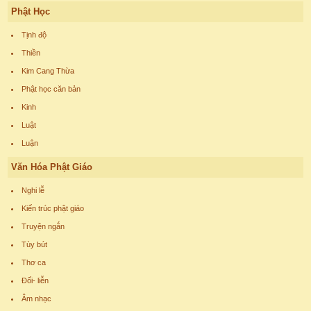
Phật Học
Tịnh độ
Thiền
Kim Cang Thừa
Phật học căn bản
Kinh
Luật
Luận
Văn Hóa Phật Giáo
Nghi lễ
Kiến trúc phật giáo
Truyện ngắn
Tùy bút
Thơ ca
Đối- liễn
Âm nhạc