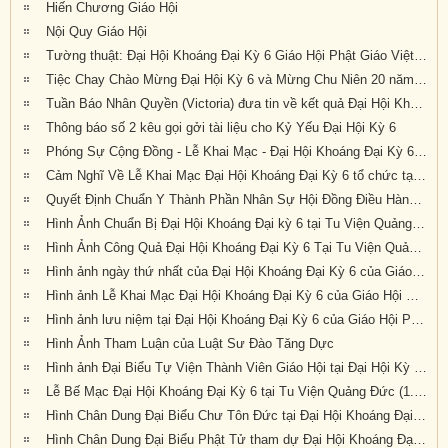
Hiến Chương Giáo Hội
Nội Quy Giáo Hội
Tường thuật: Đại Hội Khoáng Đại Kỳ 6 Giáo Hội Phật Giáo Việt Nam Thống Nhất Hải Ngoại Tại Úc Đại Lợi-Tân Tây Lan, tổ chức tại Tu Viện Quảng Đức, thành tựu viên mãn
Tiệc Chay Chào Mừng Đại Hội Kỳ 6 và Mừng Chu Niên 20 năm (1999-2019) của Giáo Hội Phật Giáo Việt Nam Thống Nhất Hải Ngoại tại Úc Đại Lợi-Tân Tây Lan
Tuần Báo Nhân Quyền (Victoria) đưa tin về kết quả Đại Hội Khoáng Đại Kỳ 6 tổ chức tại Tu Viện Quảng Đức từ ngày 20 đến ngày 22 tháng 9 năm 2019
Thông báo số 2 kêu gọi gởi tài liệu cho Kỷ Yếu Đại Hội Kỳ 6
Phóng Sự Cộng Đồng - Lễ Khai Mạc - Đại Hội Khoáng Đại Kỳ 6 - Tu Viện Quảng Đức
Cảm Nghĩ Về Lễ Khai Mạc Đại Hội Khoáng Đại Kỳ 6 tổ chức tại Tu Viện Quảng Đức, Melbourne, Úc Châu (21/9/2019)
Quyết Định Chuẩn Y Thành Phần Nhân Sự Hội Đồng Điều Hành Nhiệm Kỳ VI (2019-2023)
Hình Ảnh Chuẩn Bị Đại Hội Khoáng Đại kỳ 6 tại Tu Viện Quảng Đức, Melbourne, Úc Châu (hình chụp trưa Thứ Sáu, 20-9-2019)
Hình Ảnh Công Quả Đại Hội Khoáng Đại Kỳ 6 Tại Tu Viện Quảng Đức
Hình ảnh ngày thứ nhất của Đại Hội Khoáng Đại Kỳ 6 của Giáo Hội PGVNTNHN tại UĐL-TTL ( Thứ Sáu, ngày 20/09/2019)
Hình ảnh Lễ Khai Mạc Đại Hội Khoáng Đại Kỳ 6 của Giáo Hội Phật Giáo Việt Nam Thống Nhất Hải Ngoại tại Úc Đại Lợi Tân Tây Lan (10.30am Thứ Bảy 21-9-2019)
Hình ảnh lưu niệm tại Đại Hội Khoáng Đại Kỳ 6 của Giáo Hội Phật Giáo Việt Nam Thống Nhất Hải Ngoại tại Úc Đại Lợi Tân Tây Lan (10.30am Thứ Bảy 21-9-2019)
Hình Ảnh Tham Luận của Luật Sư Đào Tăng Dực
Hình ảnh Đại Biểu Tự Viện Thành Viên Giáo Hội tại Đại Hội Kỳ 6 được tổ chức tại Tu Viện Quảng Đức, Melbourne, Victoria, trong 3 ngày 20, 21 và 22 tháng 9 năm 2019
Lễ Bế Mạc Đại Hội Khoáng Đại Kỳ 6 tại Tu Viện Quảng Đức (1.pm-2.30pm, chiều chủ nhật 22-9-2019)
Hình Chân Dung Đại Biểu Chư Tôn Đức tại Đại Hội Khoáng Đại kỳ 6 của Giáo Hội Phật Giáo Việt Nam Thống Nhất Hải Ngoại tại Úc Đại Lợi-Tân Tây Lan, được tổ chức tại Tu Viện Quảng Đức, Melbourne, Victoria, trong 3 ngày 20, 21 và 22 tháng 9 năm 2019
Hình Chân Dung Đại Biểu Phật Tử tham dự Đại Hội Khoáng Đại Kỳ 6 của Giáo Hội Phật Giáo Việt Nam Thống Nhất Hải Ngoại tại Úc Đại Lợi-Tân Tây Lan, được tổ chức tại Tu Viện Quảng Đức, Melbourne, Victoria, trong 3 ngày 20, 21 và 22 tháng 9 năm 2019