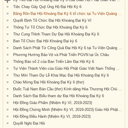
Tiệc Chay Gây Quỹ Ủng Hộ Đại Hội Kỳ 6
Băng Rôn Đại Hội Khoáng Đại Kỳ 6 tổ chức tại Tu Viện Quảng Đức từ ngày 20 đến 22 tháng 9 năm 2019
Quyết Định Tổ Chức Đại Hội Khoáng Đại Kỳ VI
Thông Tư Tổ Chức Đại Hội Khoáng Đại Kỳ 6
Thư Cung Thỉnh Tham Dự Đại Hội Khoáng Đại Kỳ 6
Ban Tổ Chức Đại Hội Khoáng Đại kỳ 6
Danh Sách Phật Tử Công Quả Đại Hội Kỳ 6 tại Tu Viện Quảng Đức
Phương Hướng Bảo Vệ và Phát Triển PGVN tại Úc Châu
Thông Báo số 2 của Ban Triển Lãm Đại Hội Kỳ 6
Tự Viện Thành Viên của Giáo Hội Phật Giáo Việt Nam Thống Nhất Hải Ngoại tại Úc Đại Lợi- Tân Tây Lan.
Thư Mời Tham Dự Lễ Khai Mạc Đại Hội Khoáng Đại Kỳ 6
Chào Mừng Đại Hội Khoáng Đại Kỳ 6 (thơ)
Đuốc Tuệ Nam Bán Cầu (thơ) Kính dâng Hòa Thượng Hội Chủ cùng Chư Tôn Đức và quý Phật tử gần xa đang về dự Đại Hội Kỳ 6 tại Tu Viện Quảng Đức
Danh Sách Đại Biểu tham dự Đại Hội Khoáng Đại Kỳ 6
Hội Đồng Giáo Phẩm (Nhiệm Kỳ VI, 2019-2023)
Hội Đồng Chứng Minh (Nhiệm Kỳ VI, 2019-2023) Giáo Hội Phật Giáo Việt Nam Thống Nhất Hải Ngoại tại Úc Đại Lợi – Tân Tây Lan
Hội Đồng Điều Hành (Nhiệm Kỳ VI, 2019-2023)
Quyết Nghị Đại Hội