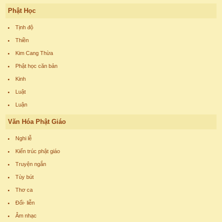
Phật Học
Tịnh độ
Thiền
Kim Cang Thừa
Phật học căn bản
Kinh
Luật
Luận
Văn Hóa Phật Giáo
Nghi lễ
Kiến trúc phật giáo
Truyện ngắn
Tùy bút
Thơ ca
Đối- liễn
Âm nhạc