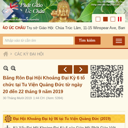
IÁO ÚC CHÂU
Trụ sở Giáo Hội: Chùa Trúc Lâm, 11-15 Winspear Ave, Banks
›
CÁC KỲ ĐẠI HỘI
Băng Rôn Đại Hội Khoáng Đại Kỳ 6 tổ
chức tại Tu Viện Quảng Đức từ ngày
20 đến 22 tháng 9 năm 2019
30 Tháng Mười 2019
1:44 CH
(Xem: 5394)
Đại Hội Khoáng Đại kỳ 06 tại Tu Viện Quảng Đức (2019)
Kỷ Yếu Đại Hội Khoáng Đại Kỳ 6 của Giáo Hội Phật Giáo Việt Nam Thống Nhất Hải Ngoại tại Úc Đại Lợi-Tân Tây Lan