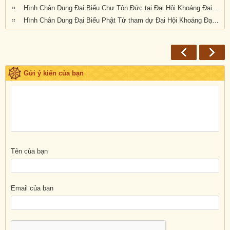
Hình Chân Dung Đại Biểu Chư Tôn Đức tại Đại Hội Khoáng Đại kỳ 6 của Giáo Hội Phật Giáo Việt Nam Thống Nhất Hải Ngoại tại Úc Đại Lợi-Tân Tây Lan, được tổ chức tại Tu Viện Quảng Đức, Melbourne, Victoria, trong 3 ngày 20, 21 và 22 tháng 9 năm 2019
Hình Chân Dung Đại Biểu Phật Tử tham dự Đại Hội Khoáng Đại Kỳ 6 của Giáo Hội Phật Giáo Việt Nam Thống Nhất Hải Ngoại tại Úc Đại Lợi-Tân Tây Lan, được tổ chức tại Tu Viện Quảng Đức, Melbourne, Victoria, trong 3 ngày 20, 21 và 22 tháng 9 năm 2019
Gửi ý kiến của bạn
Tên của bạn
Email của bạn