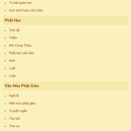
Tu bát quan trai
Lịch sinh hoạt của chùa
Phật Học
Tịnh độ
Thiền
Kim Cang Thừa
Phật học căn bản
Kinh
Luật
Luận
Văn Hóa Phật Giáo
Nghi lễ
Kiến trúc phật giáo
Truyện ngắn
Tùy bút
Thơ ca