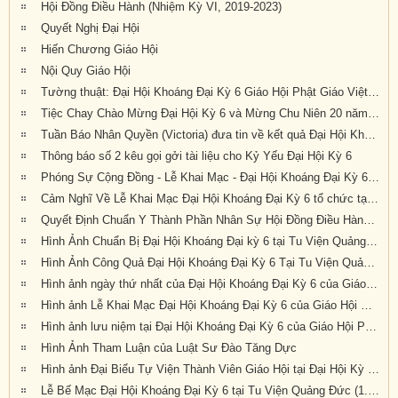
Hội Đồng Điều Hành (Nhiệm Kỳ VI, 2019-2023)
Quyết Nghị Đại Hội
Hiến Chương Giáo Hội
Nội Quy Giáo Hội
Tường thuật: Đại Hội Khoáng Đại Kỳ 6 Giáo Hội Phật Giáo Việt Nam Thống Nhất Hải Ngoại Tại Úc Đại Lợi-Tân Tây Lan, tổ chức tại Tu Viện Quảng Đức, thành tựu viên mãn
Tiệc Chay Chào Mừng Đại Hội Kỳ 6 và Mừng Chu Niên 20 năm (1999-2019) của Giáo Hội Phật Giáo Việt Nam Thống Nhất Hải Ngoại tại Úc Đại Lợi-Tân Tây Lan
Tuần Báo Nhân Quyền (Victoria) đưa tin về kết quả Đại Hội Khoáng Đại Kỳ 6 tổ chức tại Tu Viện Quảng Đức từ ngày 20 đến ngày 22 tháng 9 năm 2019
Thông báo số 2 kêu gọi gởi tài liệu cho Kỷ Yếu Đại Hội Kỳ 6
Phóng Sự Cộng Đồng - Lễ Khai Mạc - Đại Hội Khoáng Đại Kỳ 6 - Tu Viện Quảng Đức
Cảm Nghĩ Về Lễ Khai Mạc Đại Hội Khoáng Đại Kỳ 6 tổ chức tại Tu Viện Quảng Đức, Melbourne, Úc Châu (21/9/2019)
Quyết Định Chuẩn Y Thành Phần Nhân Sự Hội Đồng Điều Hành Nhiệm Kỳ VI (2019-2023)
Hình Ảnh Chuẩn Bị Đại Hội Khoáng Đại kỳ 6 tại Tu Viện Quảng Đức, Melbourne, Úc Châu (hình chụp trưa Thứ Sáu, 20-9-2019)
Hình Ảnh Công Quả Đại Hội Khoáng Đại Kỳ 6 Tại Tu Viện Quảng Đức
Hình ảnh ngày thứ nhất của Đại Hội Khoáng Đại Kỳ 6 của Giáo Hội PGVNTNHN tại UĐL-TTL ( Thứ Sáu, ngày 20/09/2019)
Hình ảnh Lễ Khai Mạc Đại Hội Khoáng Đại Kỳ 6 của Giáo Hội Phật Giáo Việt Nam Thống Nhất Hải Ngoại tại Úc Đại Lợi Tân Tây Lan (10.30am Thứ Bảy 21-9-2019)
Hình ảnh lưu niệm tại Đại Hội Khoáng Đại Kỳ 6 của Giáo Hội Phật Giáo Việt Nam Thống Nhất Hải Ngoại tại Úc Đại Lợi Tân Tây Lan (10.30am Thứ Bảy 21-9-2019)
Hình Ảnh Tham Luận của Luật Sư Đào Tăng Dực
Hình ảnh Đại Biểu Tự Viện Thành Viên Giáo Hội tại Đại Hội Kỳ 6 được tổ chức tại Tu Viện Quảng Đức, Melbourne, Victoria, trong 3 ngày 20, 21 và 22 tháng 9 năm 2019
Lễ Bế Mạc Đại Hội Khoáng Đại Kỳ 6 tại Tu Viện Quảng Đức (1.pm-2.30pm, chiều chủ nhật 22-9-2019)