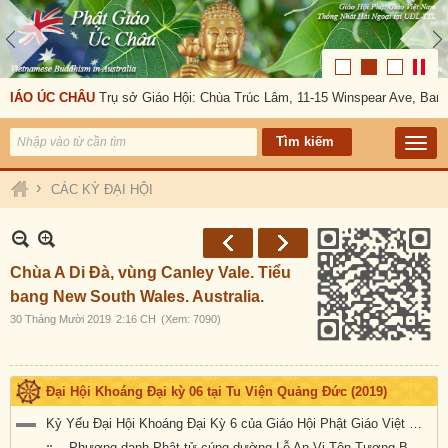
GIÁO ÚC CHÂU
Trụ sở Giáo Hội: Chùa Trúc Lâm, 11-15 Winspear Ave, Bank
›
CÁC KỲ ĐẠI HỘI
Chùa A Di Đà, vùng Canley Vale. Tiểu
bang New South Wales. Australia.
30 Tháng Mười 2019
2:16 CH
(Xem: 7090)
Đại Hội Khoáng Đại kỳ 06 tại Tu Viện Quảng Đức (2019)
Kỷ Yếu Đại Hội Khoáng Đại Kỳ 6 của Giáo Hội Phật Giáo Việt Nam Thống Nhất Hải Ngoại tại Úc Đại Lợi-Tân Tây Lan
Phương danh Phật tử cúng dường Lễ An Vị Tôn Tượng Bồ Tát Địa Tạng, Quan Âm & Đại Hội Kỳ 6 tại Tu Viện Quảng Đức