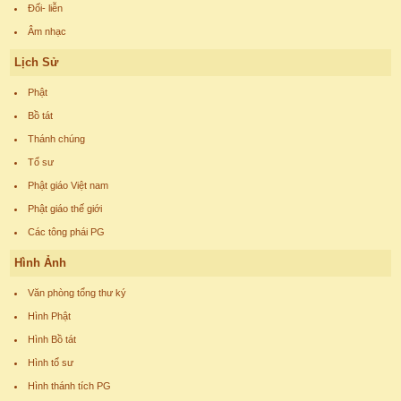
Đối- liễn
Âm nhạc
Lịch Sử
Phật
Bồ tát
Thánh chúng
Tổ sư
Phật giáo Việt nam
Phật giáo thế giới
Các tông phái PG
Hình Ảnh
Văn phòng tổng thư ký
Hình Phật
Hình Bồ tát
Hình tổ sư
Hình thánh tích PG