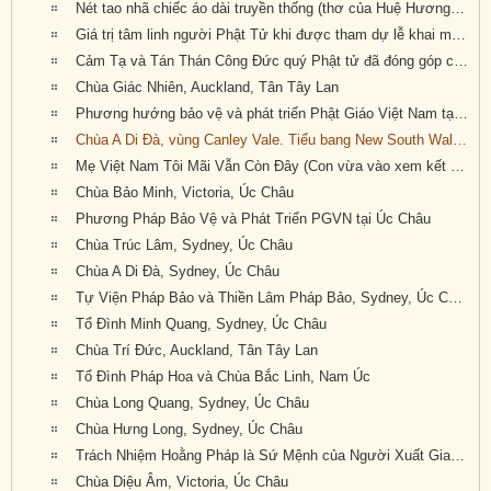
Nét tao nhã chiếc áo dài truyền thống (thơ của Huệ Hương--- Xin ngợi khen và thân tặng quý nữ Phật tử mặc áo dài truyền thống Việt Nam về dự Đại Hội Khoáng Đại kỳ 6 của Giáo Hội tại Tu Viện Quảng Đức)
Giá trị tâm linh người Phật Tử khi được tham dự lễ khai mạc của Đại Hội Khoáng Đại Kỳ 6 của Giáo Hội Phật Giáo Việt Nam Thống Nhất Hải Ngoại tại Úc Đại Lợi-Tân Tây Lan
Cảm Tạ và Tán Thán Công Đức quý Phật tử đã đóng góp công sức cho Đại Hội Kỳ 6 thành tựu viên mãn
Chùa Giác Nhiên, Auckland, Tân Tây Lan
Phương hướng bảo vệ và phát triển Phật Giáo Việt Nam tại Úc Châu (Luật Sư Đào Tăng Dực, pháp danh: Chúc Phán)
Chùa A Di Đà, vùng Canley Vale. Tiểu bang New South Wales. Australia.
Mẹ Việt Nam Tôi Mãi Vẫn Còn Đây (Con vừa vào xem kết quả Đại Hội Khoáng Đại Kỳ 6 của GHPGVNTNHN tại Úc Đại Lợi và Tân Tây Lan được tổ chức tại Tu Viện Quảng Đức với bản Quyết Nghị Đại Hội thật tuyệt vời: Giáo Hội lên án hành động xâm lấn
Chùa Bảo Minh, Victoria, Úc Châu
Phương Pháp Bảo Vệ và Phát Triển PGVN tại Úc Châu
Chùa Trúc Lâm, Sydney, Úc Châu
Chùa A Di Đà, Sydney, Úc Châu
Tự Viện Pháp Bảo và Thiền Lâm Pháp Bảo, Sydney, Úc Châu
Tổ Đình Minh Quang, Sydney, Úc Châu
Chùa Trí Đức, Auckland, Tân Tây Lan
Tổ Đình Pháp Hoa và Chùa Bắc Linh, Nam Úc
Chùa Long Quang, Sydney, Úc Châu
Chùa Hưng Long, Sydney, Úc Châu
Trách Nhiệm Hoằng Pháp là Sứ Mệnh của Người Xuất Gia Trong Thời Đại Mới
Chùa Diệu Âm, Victoria, Úc Châu