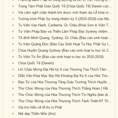
Trung Tâm Phật Giáo Quốc Tế (Chùa Quốc Tế) Darwin cúng dường Đại Hội Kỳ 6
Vài cảm nghĩ chân thành khi dược mời tham dự Lễ khai mạc Đại Hội Kỳ 6
Tường trình Phật Sự trong nhiệm kỳ 5 (2015-2019) của Hội Đồng Điều Hành (Văn Phòng Phó Tổng Thư Ký Giáo Hội, TK.Thích Nguyên Tạng báo cáo)
Tu Viện Vạn Hạnh, Canberra, Úc Châu (Khai Sơn & Viện Trưởng : HT Thích Quảng Ba, Báo cáo sinh hoạt tu học từ 2015-2019)
Tự Viện Pháp Bảo và Thiền Lâm Pháp Bảo Sydney nhiệm kỳ 2015 – 2019
Tổ đình Minh Quang, Sydney, Úc Châu (Báo cáo sinh hoạt tu học từ 2015-2019)
Tu Viện Quảng Đức (Báo Cáo Sinh Hoạt Tu Học Phật Sự từ 2015-2019)
Chùa Huyền Quang Sydney (Báo cáo sinh hoạt tu học từ 2015-2019)
Tu Viện Từ Ân (Báo cáo sinh hoạt tu học từ 2015-2019)
Chùa Quốc Tế (Darwin)
Lời Chào Mừng Đại Hội kỳ 6 của Thượng Tọa Thích Tâm Phương
Diễn Văn Khai Mạc Đại Hội Khoáng Đại Kỳ 6 của Hòa Thượng Hội Chủ Thích Bảo Lạc (bản dịch tiếng Anh: GS Trần Như Mai, pd: Nguyên Nhật)
Đạo Từ của Hòa Thượng Tăng Giáo Trưởng Thích Huyền Tôn
Thư Chúc Mừng của Hòa Thượng Thích Thắng Hoan ( Hội Đồng Giáo Phẩm Giáo Hội Hoa Kỳ) (bản dịch tiếng Anh: GS Trần Như Mai, pd: Nguyên Nhật)
Thư Chúc Mừng của Hòa Thượng Thích Tín Nghĩa (bản dịch tiếng Anh: GS Trần Như Mai, pd: Nguyên Nhật)
Thư Chúc Mừng của Hòa Thượng Thích Tánh Thiệt-HT Thích Như Điển (Giáo Hội Âu Châu) (bản dịch tiếng Anh: GS Trần Như Mai, pd: Nguyên Nhật)
Vài tìm hiểu về lễ An vị Phật
Nét đẹp Thiền Môn (thơ)