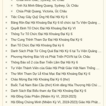
Tịnh Xá Minh Đăng Quang, Sydney, Úc Châu
Chùa Phật Quang, Victoria, Úc Châu
Tiệc Chay Gây Quỹ Ủng Hộ Đại Hội Kỳ 6
Băng Rôn Đại Hội Khoáng Đại Kỳ 6 tổ chức tại Tu Viện Quảng Đức từ ngày 20 đến 22 tháng 9 năm 2019
Quyết Định Tổ Chức Đại Hội Khoáng Đại Kỳ VI
Thông Tư Tổ Chức Đại Hội Khoáng Đại Kỳ 6
Thư Cung Thỉnh Tham Dự Đại Hội Khoáng Đại Kỳ 6
Ban Tổ Chức Đại Hội Khoáng Đại kỳ 6
Danh Sách Phật Tử Công Quả Đại Hội Kỳ 6 tại Tu Viện Quảng Đức
Phương Hướng Bảo Vệ và Phát Triển PGVN tại Úc Châu
Thông Báo số 2 của Ban Triển Lãm Đại Hội Kỳ 6
Tự Viện Thành Viên của Giáo Hội Phật Giáo Việt Nam Thống Nhất Hải Ngoại tại Úc Đại Lợi- Tân Tây Lan.
Thư Mời Tham Dự Lễ Khai Mạc Đại Hội Khoáng Đại Kỳ 6
Chào Mừng Đại Hội Khoáng Đại Kỳ 6 (thơ)
Đuốc Tuệ Nam Bán Cầu (thơ) Kính dâng Hòa Thượng Hội Chủ cùng Chư Tôn Đức và quý Phật tử gần xa đang về dự Đại Hội Kỳ 6 tại Tu Viện Quảng Đức
Danh Sách Đại Biểu tham dự Đại Hội Khoáng Đại Kỳ 6
Hội Đồng Giáo Phẩm (Nhiệm Kỳ VI, 2019-2023)
Hội Đồng Chứng Minh (Nhiệm Kỳ VI, 2019-2023) Giáo Hội Phật Giáo Việt Nam Thống Nhất Hải Ngoại tại Úc Đại Lợi – Tân Tây Lan