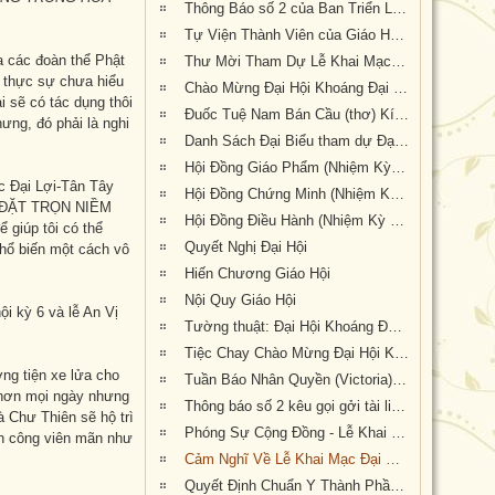
Thông Báo số 2 của Ban Triển Lãm Đại Hội Kỳ 6
Tự Viện Thành Viên của Giáo Hội Phật Giáo Việt Nam Thống Nhất Hải Ngoại tại Úc Đại Lợi- Tân Tây Lan.
a các đoàn thể Phật
Thư Mời Tham Dự Lễ Khai Mạc Đại Hội Khoáng Đại Kỳ 6
a thực sự chưa hiểu
Chào Mừng Đại Hội Khoáng Đại Kỳ 6 (thơ)
i sẽ có tác dụng thôi
Đuốc Tuệ Nam Bán Cầu (thơ) Kính dâng Hòa Thượng Hội Chủ cùng Chư Tôn Đức và quý Phật tử gần xa đang về dự Đại Hội Kỳ 6 tại Tu Viện Quảng Đức
ưng, đó phải là nghi
Danh Sách Đại Biểu tham dự Đại Hội Khoáng Đại Kỳ 6
Hội Đồng Giáo Phẩm (Nhiệm Kỳ VI, 2019-2023)
c Đại Lợi-Tân Tây
Hội Đồng Chứng Minh (Nhiệm Kỳ VI, 2019-2023) Giáo Hội Phật Giáo Việt Nam Thống Nhất Hải Ngoại tại Úc Đại Lợi – Tân Tây Lan
y ( ĐẶT TRỌN NIỀM
Hội Đồng Điều Hành (Nhiệm Kỳ VI, 2019-2023)
giúp tôi có thể
Quyết Nghị Đại Hội
phổ biến một cách vô
Hiến Chương Giáo Hội
Nội Quy Giáo Hội
i kỳ 6 và lễ An Vị
Tường thuật: Đại Hội Khoáng Đại Kỳ 6 Giáo Hội Phật Giáo Việt Nam Thống Nhất Hải Ngoại Tại Úc Đại Lợi-Tân Tây Lan, tổ chức tại Tu Viện Quảng Đức, thành tựu viên mãn
Tiệc Chay Chào Mừng Đại Hội Kỳ 6 và Mừng Chu Niên 20 năm (1999-2019) của Giáo Hội Phật Giáo Việt Nam Thống Nhất Hải Ngoại tại Úc Đại Lợi-Tân Tây Lan
ơng tiện xe lửa cho
Tuần Báo Nhân Quyền (Victoria) đưa tin về kết quả Đại Hội Khoáng Đại Kỳ 6 tổ chức tại Tu Viện Quảng Đức từ ngày 20 đến ngày 22 tháng 9 năm 2019
 hơn mọi ngày nhưng
Thông báo số 2 kêu gọi gởi tài liệu cho Kỷ Yếu Đại Hội Kỳ 6
à Chư Thiên sẽ hộ trì
Phóng Sự Cộng Đồng - Lễ Khai Mạc - Đại Hội Khoáng Đại Kỳ 6 - Tu Viện Quảng Đức
nh công viên mãn như
Cảm Nghĩ Về Lễ Khai Mạc Đại Hội Khoáng Đại Kỳ 6 tổ chức tại Tu Viện Quảng Đức, Melbourne, Úc Châu (21/9/2019)
Quyết Định Chuẩn Y Thành Phần Nhân Sự Hội Đồng Điều Hành Nhiệm Kỳ VI (2019-2023)