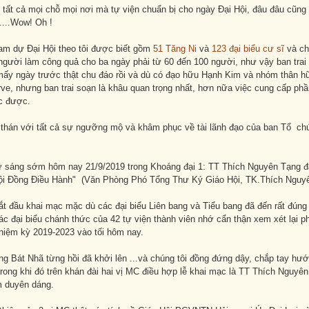
 tất cả mọi chỗ mọi nơi mà tự viện chuẩn bị cho ngày Đại Hội, đâu đâu cũng
...Wow! Oh !
am dự Đại Hội theo tôi được biết gồm
51 Tăng Ni
và
123 đại biểu cư sĩ
và ch
gười làm công quả cho ba ngày phải từ 60 đến 100 người, như vậy ban trai 
mấy ngày trước thật chu đáo rồi và dù có đạo hữu Hạnh Kim và nhóm thân 
ve, nhưng ban trai soạn là khâu quan trọng nhất, hơn nữa việc cung cấp phầ
ức được.
 thán với tất cả sự ngưỡng mộ và khâm phục về tài lãnh đạo của ban Tổ chứ
ừ sáng sớm hôm nay 21/9/2019 trong Khoáng đại 1: TT Thích Nguyên Tạng đã
ội Đồng Điều Hành" (Văn Phòng Phó Tổng Thư Ký Giáo Hội, TK.Thích Nguy
t đầu khai mạc mặc dù các đại biểu Liên bang và Tiểu bang đã đến rất đúng
ác đại biểu chánh thức của 42 tự viện thành viên nhớ cẩn thận xem xét lại 
hiệm kỳ 2019-2023 vào tối hôm nay.
ống Bát Nhã từng hồi đã khởi lên ...và chúng tôi đồng đứng dậy, chắp tay h
trong khi đó trên khán đài hai vị MC điều hợp lễ khai mạc là TT Thích Nguy
 duyên dáng.