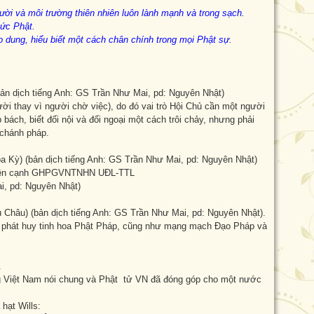
gười và môi trường thiên nhiên luôn lành mạnh và trong sạch.
Đức Phật.
ao dung, hiểu biết một cách chân chính trong mọi Phật sự.
n dịch tiếng Anh: GS Trần Như Mai, pd: Nguyên Nhật)
ời thay vì người chờ việc), do đó vai trò Hội Chủ cần một người
bách, biết đối nội và đối ngoại một cách trôi chảy, nhưng phải
 chánh pháp.
Kỳ) (bản dịch tiếng Anh: GS Trần Như Mai, pd: Nguyên Nhật)
ng bên cạnh GHPGVNTNHN UĐL-TTL
i, pd: Nguyên Nhật)
Châu) (bản dịch tiếng Anh: GS Trần Như Mai, pd: Nguyên Nhật).
và phát huy tinh hoa Phật Pháp, cũng như mạng mạch Đạo Pháp và
h.
 Việt Nam nói chung và Phật tử VN đã đóng góp cho một nước
hạt Wills: