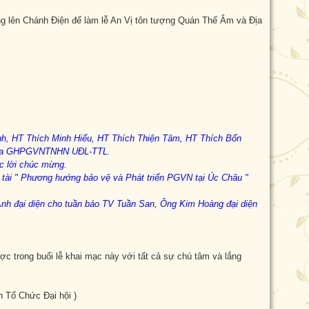
 lên Chánh Điện để làm lễ An Vị tôn tượng Quán Thế Âm và Địa
nh
,
HT Thích Minh Hiếu, HT Thích Thiện Tâm,
HT
Thích Bổn
a
GHPGVNTNHN
UĐL-TTL.
ọc lời chúc mừng
.
đề tài " Phương hướng bảo vệ và Phát triển PGVN tại Úc Châu "
 Anh đại diện cho tuần báo TV Tuần San, Ông Kim Hoàng đại diện
c trong buổi lễ khai mạc này với tất cả sự chú tâm và lắng
 Tổ Chức Đại hội )