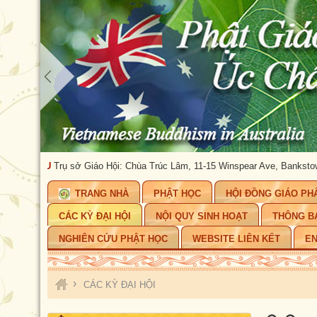
HÂU
Trụ sở Giáo Hội: Chùa Trúc Lâm, 11-15 Winspear Ave, Bankstown, NSW 
TRANG NHÀ
PHẬT HỌC
HỘI ĐỒNG GIÁO PH
CÁC KỲ ĐẠI HỘI
NỘI QUY SINH HOẠT
THÔNG B
NGHIÊN CỨU PHẬT HỌC
WEBSITE LIÊN KẾT
EN
›
CÁC KỲ ĐẠI HỘI