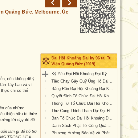
iện Quảng Đức, Melbourne, Úc
Đại Hội Khoáng Đại kỳ 06 tại Tu
Viện Quảng Đức (2019)
Kỷ Yếu Đại Hội Khoáng Đại Kỳ 6 của Giáo Hội Phật Giáo Việt Nam Thống Nhất Hải Ngoại tại Úc Đại Lợi-Tân Tây Lan
yễn, nên không để ý
Tiệc Chay Gây Quỹ Ủng Hộ Đại Hội Kỳ 6
Tân Tây Lan và vì
Băng Rôn Đại Hội Khoáng Đại Kỳ 6 tổ chức tại Tu Viện Quảng Đức từ ngày 20 đến 22 tháng 9 năm 2019
 thực chỉ có thể
Quyết Định Tổ Chức Đại Hội Khoáng Đại Kỳ VI
Thông Tư Tổ Chức Đại Hội Khoáng Đại Kỳ 6
yên của những
Thư Cung Thỉnh Tham Dự Đại Hội Khoáng Đại Kỳ 6
ều thiện hữu tri thức
Ban Tổ Chức Đại Hội Khoáng Đại kỳ 6
 hưởng lời dạy đó để
Danh Sách Phật Tử Công Quả Đại Hội Kỳ 6 tại Tu Viện Quảng Đức
uốn làm gì để hỗ trợ
Phương Hướng Bảo Vệ và Phát Triển PGVN tại Úc Châu
SỐNG TRONG HÒA