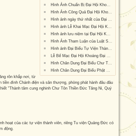
Hình Ảnh Chuẩn Bị Đại Hội Khoáng Đại kỳ 6 tại Tu Viện Quảng Đức, Melbourne, Úc Châu (hình chụp trưa Thứ Sáu, 20-9-2019)
Hình Ảnh Công Quả Đại Hội Khoáng Đại Kỳ 6 Tại Tu Viện Quảng Đức
Hình ảnh ngày thứ nhất của Đại Hội Khoáng Đại Kỳ 6 của Giáo Hội PGVNTNHN tại UĐL-TTL ( Thứ Sáu, ngày 20/09/2019)
Hình ảnh Lễ Khai Mạc Đại Hội Khoáng Đại Kỳ 6 của Giáo Hội Phật Giáo Việt Nam Thống Nhất Hải Ngoại tại Úc Đại Lợi Tân Tây Lan (10.30am Thứ Bảy 21-9-2019)
Hình ảnh lưu niệm tại Đại Hội Khoáng Đại Kỳ 6 của Giáo Hội Phật Giáo Việt Nam Thống Nhất Hải Ngoại tại Úc Đại Lợi Tân Tây Lan (10.30am Thứ Bảy 21-9-2019)
Hình Ảnh Tham Luận của Luật Sư Đào Tăng Dực
Hình ảnh Đại Biểu Tự Viện Thành Viên Giáo Hội tại Đại Hội Kỳ 6 được tổ chức tại Tu Viện Quảng Đức, Melbourne, Victoria, trong 3 ngày 20, 21 và 22 tháng 9 năm 2019
Lễ Bế Mạc Đại Hội Khoáng Đại Kỳ 6 tại Tu Viện Quảng Đức (1.pm-2.30pm, chiều chủ nhật 22-9-2019)
Hình Chân Dung Đại Biểu Chư Tôn Đức tại Đại Hội Khoáng Đại kỳ 6 của Giáo Hội Phật Giáo Việt Nam Thống Nhất Hải Ngoại tại Úc Đại Lợi-Tân Tây Lan, được tổ chức tại Tu Viện Quảng Đức, Melbourne, Victoria, trong 3 ngày 20, 21 và 22 tháng 9 năm 2019
Hình Chân Dung Đại Biểu Phật Tử tham dự Đại Hội Khoáng Đại Kỳ 6 của Giáo Hội Phật Giáo Việt Nam Thống Nhất Hải Ngoại tại Úc Đại Lợi-Tân Tây Lan, được tổ chức tại Tu Viện Quảng Đức, Melbourne, Victoria, trong 3 ngày 20, 21 và 22 tháng 9 năm 2019
ng rôn khắp nơi, từ
n tiền đình Chánh điện và sân thượng, phòng phát hành đâu đâu
hiết "Thành tâm cung nghinh Chư Tôn Thiền Đức Tăng Ni, Quý
nh hoạt của các tự viện thành viên, riêng Tu viện Quảng Đức có
ảm động.