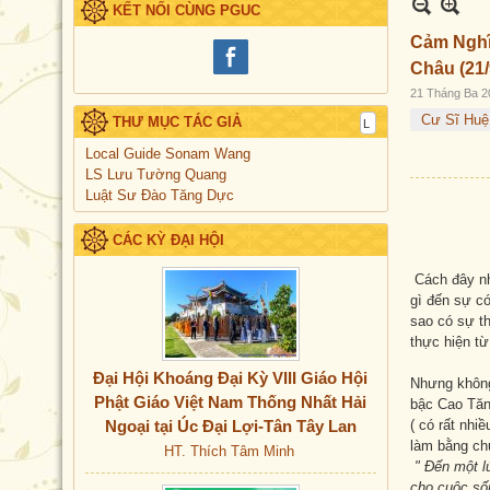
KẾT NỐI CÙNG PGUC
Cảm Nghĩ 
Châu (21/
21 Tháng Ba 2
Cư Sĩ Hu
THƯ MỤC TÁC GIẢ
Local Guide Sonam Wang
LS Lưu Tường Quang
Luật Sư Đào Tăng Dực
CÁC KỲ ĐẠI HỘI
Cách đây nhi
gì đến sự có
sao có sự th
thực hiện từ
Đại Hội Khoáng Đại Kỳ VIII Giáo Hội
Nhưng không
Phật Giáo Việt Nam Thống Nhất Hải
bậc Cao Tăng
Ngoại tại Úc Đại Lợi-Tân Tây Lan
( có rất nhi
làm bằng c
HT. Thích Tâm Minh
" Đến một lú
cho cuộc số