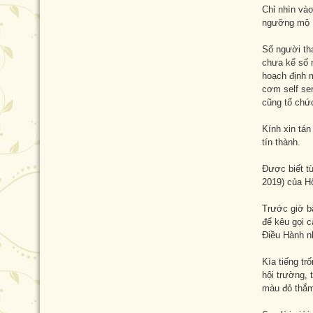
Chỉ nhìn vào
ngưỡng mộ .
Số người th
chưa kể số n
hoạch định 
cơm self ser
cũng tổ ch
Kính xin tán
tín thành.
Được biết t
2019) của H
Trước giờ bắ
để kêu gọi c
Điều Hành n
Kìa tiếng tr
hội trường, 
màu đỏ thắm