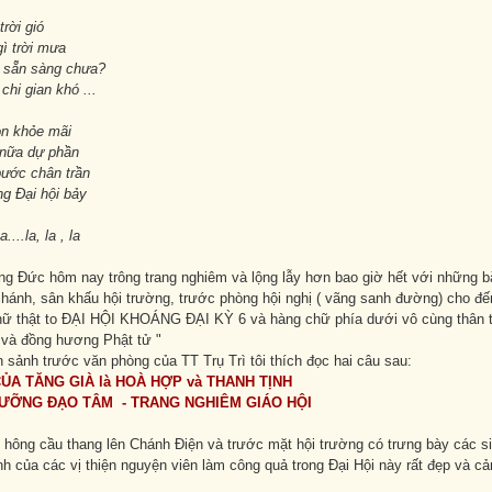
trời gió
 trời mưa
sẵn sàng chưa?
i gian khó ...
n khỏe mãi
ữa dự phần
ước chân trần
 Đại hội bảy
.la, la , la
ng Đức hôm nay trông trang nghiêm và lộng lẫy hơn bao giờ hết với những bă
hánh, sân khấu hội trường, trước phòng hội nghị ( vãng sanh đường) cho đế
hữ thật to ĐẠI HỘI KHOÁNG ĐẠI KỲ 6 và hàng chữ phía dưới vô cùng thân t
và đồng hương Phật tử "
ền sảnh trước văn phòng của TT Trụ Trì tôi thích đọc hai câu sau:
ỦA TĂNG GIÀ là HOÀ HỢP và THANH TỊNH
ƯỠNG ĐẠO TÂM - TRANG NGHIÊM GIÁO HỘI
 hông cầu thang lên Chánh Điện và trước mặt hội trường có trưng bày các si
h của các vị thiện nguyện viên làm công quả trong Đại Hội này rất đẹp và c