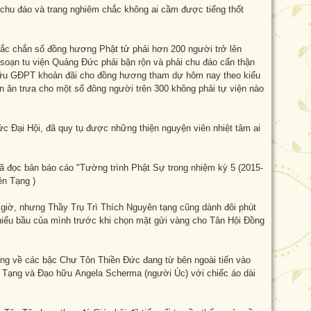
 chu đáo và trang nghiêm chắc không ai cầm được tiếng thốt
ắc chắn số đồng hương Phật tử phải hơn 200 người trở lên
soạn tu viện Quảng Đức phải bận rộn và phải chu đáo cẩn thận
hữu GĐPT khoản đãi cho đồng hương tham dự hôm nay theo kiểu
n ăn trưa cho một số đông người trên 300 không phải tự viện nào
c Đại Hội, đã quy tụ được những thiện nguyện viên nhiệt tâm ai
 đọc bản báo cáo "Tường trình Phật Sự trong nhiệm kỳ 5 (2015-
ên Tạng )
 giờ, nhưng Thầy Trụ Trì Thích Nguyên tạng cũng dành đôi phút
phiếu bầu của mình trước khi chọn mặt gửi vàng cho Tân Hội Đồng
ướng về các bậc Chư Tôn Thiền Đức đang từ bên ngoài tiến vào
ên Tạng và Đạo hữu Angela Scherma (người Úc) với chiếc áo dài