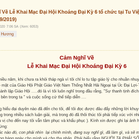
Trước
Sau
Về Lễ Khai Mạc Đại Hội Khoáng Đại Kỳ 6 tổ chức tại Tu V
9/2019)
020
7:06 SA
(Xem: 6053)
ệ Hương
Cảm Nghĩ
Về
Lễ Khai Mạc Đại Hội Khoáng Đại Kỳ 6
ều năm, khi chưa ra khỏi tháp ngà vì tôi chỉ lo tu tập giáo lý cho nhuần nhu
 mặt của Giáo Hội Phật Giáo Việt Nam Thống Nhất Hải Ngoại tại Úc Đại Lợi-
ành lập Giáo Hội .....đó là vì tôi luôn nghĩ trong đầu rằng, "Sự thanh tịnh đích
 bên trong ta " và cuộc sống cứ thế tiếp diễn ....
 hiểu đại duyên nào đã đến cho tôi, để tôi đọc được đâu đấy những lời khu
 trong nhiều sách luận giải, mà trong đó đã thôi thúc tôi phải tiếp xúc với nhi
ều vị cho đến nay tôi vẫn tâm phục và khẩu phục ). Kính xin được ghi lại ảnh
hứng:
c nào đó, con phải nhìn lại chính mình, đang suy nghĩ gì, đã làm gì, và sẽ m
ng hàng ngày cho mình và cho tha nhân
.
Phải hiểu rằng NGƯỜI TA PHẢI 