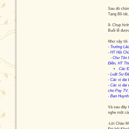
Sau đó chún
Tạng Bồ tát,
9- Chụp hìn
Buổi lễ được
Như vậy tôi 
- Trưởng Lã
- HT Hội Ch
- Chư Tôn 
Điền, HT Th
Các Đ
- Luật Sư Đ
- Các vị đại
- Các vị đại
cho Pay TV
.
- Ban Huyn
Và sau đây t
nghe một các
-Lời Chào M
Đại hội Kho