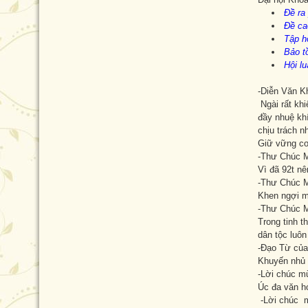
Đề ra
Đề ca
Tập h
Bảo t
Hội lu
-Diễn Văn K
Ngài rất khi
đầy nhuệ khí
chịu trách 
Giữ vững cơ
-Thư Chúc M
Vì đã 92t n
-Thư Chúc M
Khen ngợi m
-Thư Chúc M
Trong tinh 
dân tộc luô
-Đạo Từ của
Khuyến nhủ 
-Lời chúc m
Úc đa văn hó
-Lời chúc mừ