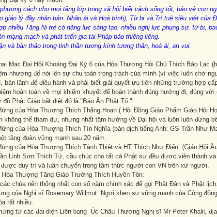
 phương cách cho mọi tầng lớp trong xã hội biết cách sống tốt, bảo vệ con n
o giáo lý đầy nhân bản Nhân ái và Hoà bình), Từ bi và Trí tuệ siêu việt của 
ợp nhiều Tăng Ni trẻ có năng lực sáng tạo, nhiều nghị lực phụng sự, từ bi, b
ồn mạng mạch và phát triển gia tài Pháp bảo thiêng liêng.
ận và bàn thảo trong tinh thần tương kính tương thân, hoà ái, an vui.
hai Mạc Đại Hội Khoáng Đại Kỳ 6 của Hòa Thượng Hội Chủ Thích Bảo Lạc (bả
êm nhượng để nói lên sự chu toàn trọng trách của mình (vì việc luôn chờ ngư
, bản lãnh để điều hành và phải biết giải quyết ưu tiên những trường hợp cấp 
nhiệm hoàn toàn về mọi khiếm khuyết để hoàn thành đúng hướng đi, đúng với
 đồ Phật Giáo bất diệt đó là "Báo Ân Phật Tổ "
ừng của Hòa Thượng Thích Thắng Hoan ( Hội Đồng Giáo Phẩm Giáo Hội Hoa 
ên không thể tham dự, nhưng nhất tâm hướng về Đại hội và luôn luôn đứ
ừng của Hòa Thượng Thích Tín Nghĩa (bản dịch tiếng Anh: GS Trần Như Ma
ột tăng đoàn vững mạnh sau 20 năm.
ừng của Hòa Thượng Thích Tánh Thiệt và HT Thích Như Điển: (Giáo Hội Âu 
thần Linh Sơn Thích Tử, cầu chúc cho tất cả Phật sự đều được viên thành 
n được duy trì và luân chuyển trong tâm thức người con VN trên xứ người.
 Hòa Thượng Tăng Giáo Trưởng Thích Huyền Tôn:
các chùa nên thống nhất con số năm chính xác để gọi Phật Đản và Phật lịc
ừng của Nghị sĩ Rosemary Willmot: Ngợi khen sự vững mạnh của Cộng đồng
a rất nhiều.
ng từ các đại diện Liên bang Úc Châu Thượng Nghị sĩ Mr Peter Khalil, địa 