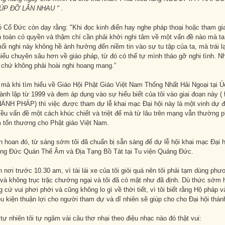
ÚP ĐỠ LẪN NHAU " .
 Cổ Đức còn dạy rằng: "Khi đọc kinh điển hay nghe pháp thoại hoặc tham gi
n toàn có quyền và thậm chí cần phải khởi nghi tâm về một vấn đề nào mà t
mối nghi này không hề ảnh hưởng đến niềm tin vào sự tu tập của ta, mà trái lạ
hiểu chuyên sâu hơn về giáo pháp, từ đó có thể tự mình tháo gỡ nghi tình. Nh
 chứ không phải hoài nghi hoang mang.”
 mà khi tìm hiểu về Giáo Hội Phật Giáo Việt Nam Thống Nhất Hải Ngoại tại Ú
ành lập từ 1999 và đem áp dụng vào sự hiểu biết của tôi vào giai đoạn nà
NH PHÁP) thì việc được tham dự lễ khai mạc Đại hội này là một vinh dự để 
iều vấn đề một cách khúc chiết và triệt để mà từ lâu trên mạng vẫn thường 
m tổn thương cho Phật giáo Việt Nam.
 hoan đó, từ sáng sớm tôi đã chuẩn bị sẵn sàng để dự lễ hội khai mạc Đại hộ
ng Đức Quán Thế Âm và Địa Tạng Bồ Tát tại Tu viện Quảng Đức.
nơi trước 10.30 am, vì tài lái xe của tôi giỏi quá nên tôi phải tạm dùng phư
 và không trục trặc chướng ngại và tôi đã có mặt như đã định. Dù thức sớm
 cứ vui phơi phới và cũng không lo gì về thời tiết, vì tôi biết rằng Hộ pháp v
ều kiện thuận lợi cho người tham dự và dĩ nhiên sẽ giúp cho cho Đại hội thà
tự nhiên tôi tự ngâm vài câu thơ nhại theo điệu nhạc nào đó thật vui: