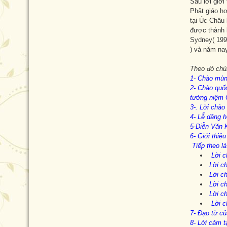
Sau lời giới
Phật giáo hơ
tại Úc Châu 
được thành l
Sydney( 199
) và năm nay
Theo đó chún
1- Chào mùn
2- Chào quố
tưởng niệm 
3-. Lời chà
4- Lễ dâng
5-Diễn Văn 
6- Giới thiệ
Tiếp
theo là
Lời c
Lời
ch
Lời c
Lời c
Lời c
Lời 
7- Đạo từ c
8- Lời cảm 