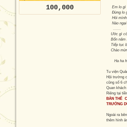
100,000
Em lo gì 
Đừng lo gì
Hỏi mình 
Nào ngại ch
.......
Ước gì cò
Bốn năm n
Tiếp tục b
Chào mừng
Ha ha ha...
Tu viện Quả
Hội trường c
cũng số 6 c
Quan khách 
Riêng tại ti
BẢN THỂ C
TRƯỞNG D
Ngoài ra bên
thêm hình ản