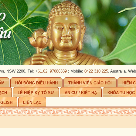
2200. Tel: +
61.02. 97086339
; Mobile:
0422 310 225
. Australia.
Website:
ww
ẨM
HỘI ĐỒNG ĐIỀU HÀNH
THÀNH VIÊN GIÁO HỘI
HIẾN 
ẠCH
LỄ HIỆP KỴ TỔ SƯ
AN CƯ / KIẾT HẠ
KHÓA TU HỌC
GLISH
LIÊN LẠC