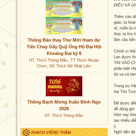
ĐIỆU VÀ GI
Thêm vào đó
giáo, ta hoà
rõ, miễn là 
thúc ta tìm 
Thông Báo thay Thư Mời tham dự
lầm cầu tiến
Tiệc Chay Gây Quỹ Ủng Hộ Đại Hội
Chính vì thế
Khoáng Đại kỳ 8
Lan được th
HT. Thích Thông Mẫn
,
TT Thích Nhuận
TIN VÀO CHÁ
Chơn
,
NS Thích Nữ Nhật Liên
phân biệt nh
tội vạ và là
Trong sự hân
hai Tôn Tượ
Thông Bạch Mừng Xuân Bính Ngọ
Để được đến 
2026
dễ đúng giờ
hôm nay lòng
HT. Thích Thông Mẫn
tạo nhiều đi
ý.
Nghĩ đến đó 
KHÁCH VIẾNG THĂM