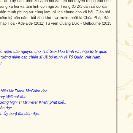
 Tân Tây Lan, theo đó Giáo hội đã tiếp nối truyền thống của nền
sống xã hội và tâm linh con người. Trong đó 2/3 dân số cư dân
 dấn mình phụng sự cùng làm lợi ích chung cho xã hội. Giáo hội
nhiệm kỳ bốn năm, bắt đầu khởi sự trước nhất là Chùa Pháp Bảo -
áp Hoa - Adelaide (2011) Tu viện Quảng Đức - Melbourne (2015
ặc niệm cầu nguyện cho Thế Giới Hoà Bình và nhập từ bi quán
i tưởng niệm
các chiến sĩ đã bỏ mình vì Tổ Quốc Việt Nam.
g
.
 biểu Mr Frank McGuire đọc
.
ry Willmot đọc
.
ợng Nghị sĩ Mr Peter Khalil phát biểu
.
yên đọc
.
ch Ủy
ban
)
đại diện đọc
.