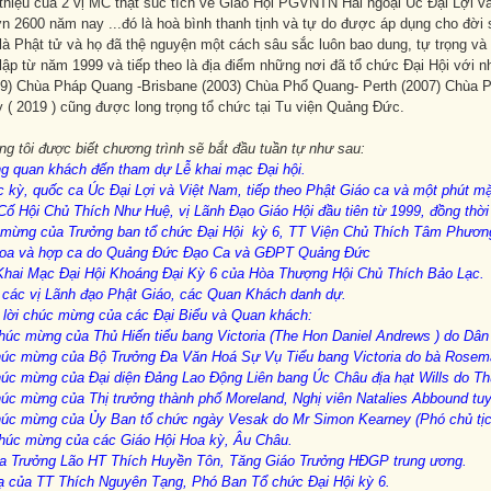
 thiệu của 2 vị MC thật súc tích về Giáo Hội PGVNTN Hải ngoại Úc Đại Lợi và
n 2600 năm nay ...đó là hoà bình thanh tịnh và tự do được áp dụng cho đời 
là Phật tử và họ đã thệ nguyện một cách sâu sắc luôn bao dung, tự trọng và
ập từ năm 1999 và tiếp theo là địa điểm những nơi đã tổ chức Đại Hội với 
9) Chùa Pháp Quang -Brisbane (2003) Chùa Phổ Quang- Perth (2007) Chùa Ph
 ( 2019 ) cũng được long trọng tổ chức tại Tu viện Quảng Đức.
g tôi được biết chương trình sẽ bắt đầu tuần tự như sau
:
g quan khách đến tham dự Lễ khai mạc Đại hội
.
c kỳ, quốc ca Úc Đại Lợi và Việt Nam
,
tiếp theo Phật Giáo ca và một phút m
Cố Hội Chủ Thích Như Huệ
,
vị Lãnh Đạo Giáo Hội đầu tiên từ 1999
, đồng thờ
o mừng của Trưởng ban tổ chức Đại Hội kỳ 6
,
TT Viện Chủ Thích Tâm Phươn
 hoa và hợp ca do Quảng Đức Đạo Ca và GĐPT Quảng Đức
Khai Mạc Đại Hội Khoáng Đại Kỳ 6 của Hòa Thượng Hội Chủ Thích Bảo Lạc
.
u các vị Lãnh đạo Phật Giáo, các Quan Khách danh dự
.
lời chúc mừng của các Đại Biểu và Quan khách:
húc mừng của Thủ Hiến tiểu bang Victoria (The Hon Daniel Andrews ) do Dân
úc mừng của Bộ Trưởng Đa Văn Hoá Sự Vụ Tiểu bang Victoria do bà Rosema
húc mừng của Đại diện Đảng Lao Động Liên bang Úc Châu địa hạt Wills do Thư
húc mừng của Thị trưởng thành phố Moreland, Nghị viên Natalies Abbound tu
húc mừng của Ủy Ban tổ chức ngày Vesak do Mr Simon Kearney
(Phó
c
hủ tị
chúc mừng của các Giáo Hội Hoa kỳ, Âu Châu
.
ủa Trưởng Lão HT Thích Huyền Tôn, Tăng Giáo Trưởng HĐGP trung ương
.
tạ của TT Thích Nguyên Tạng, Phó Ban Tổ chức Đại Hội kỳ 6
.